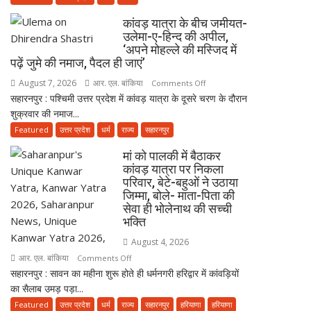
उलेमा
‘मंदिर
कांवड़ यात्रा के बीच जमीयत-
वापस’
उलेमा-ए-हिन्द की अपील,
बयान
‘अपने मोहल्ले की मस्जिद में
पर
पढ़ें जुमे की नमाज, पैदल ही जाएं’
मुस्लिम
August 7, 2026
आर. एल. बांकिया
on
Comments Off
धर्मगुरुओं
सहारनपुर : पश्चिमी उत्तर प्रदेश में कांवड़ यात्रा के दूसरे चरण के दौरान
कांवड़
की
शुक्रवार की नमाज...
यात्रा
आपत्ति,
के
Featured
उत्तर प्रदेश
धर्म
राज्य
सहारनपुर
मौलाना
बीच
राशिद
मां को पालकी में बैठाकर
जमीयत-
सिद्दीकी
कांवड़ यात्रा पर निकला
उलेमा-
ने
परिवार, बेटे-बहुओं ने उठाया
ए-
जिम्मा, बोले- माता-पिता की
उठाए
हिन्द
सेवा ही भोलेनाथ की सच्ची
सवाल
भक्ति
की
अपील,
August 4, 2026
‘अपने
आर. एल. बांकिया
on
Comments Off
मोहल्ले
सहारनपुर : सावन का महीना शुरू होते ही धर्मनगरी हरिद्वार में कांवड़ियों
मां
की
का सैलाब उमड़ पड़ा...
को
मस्जिद
पालकी
Featured
उत्तर प्रदेश
धर्म
राज्य
सहारनपुर
हरियाणा
हरियाणा