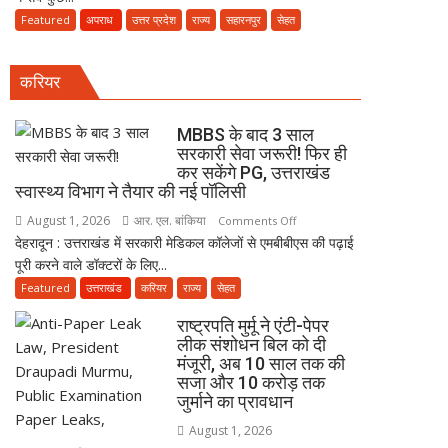
5
नई
धमाका:
Featured
अपराध
उत्तर प्रदेश
राज्य
सहारनपुर
सेहत
दवा
पॉलिसी
सहारनपुर
कारोबारियों
की
पर
करियर
पटाखा
FIR
फैक्ट्री
में
MBBS के बाद 3 साल
बिखर
सरकारी सेवा जरूरी! फिर ही
कर सकेंगे PG, उत्तराखंड
गईं
स्वास्थ्य विभाग ने तैयार की नई पॉलिसी
जिंदगियां,
दो
August 1, 2026
आर. एल. बांकिया
on
Comments Off
कारीगरों
देहरादून : उत्तराखंड में सरकारी मेडिकल कॉलेजों से एमबीबीएस की पढ़ाई
MBBS
की
पूरी करने वाले डॉक्टरों के लिए...
के
दर्दनाक
बाद
Featured
उत्तराखंड
करियर
राज्य
सेहत
मौत,
3
राष्ट्रपति मुर्मू ने एंटी-पेपर
दो
साल
लीक संशोधन बिल को दी
अब
सरकारी
मंजूरी, अब 10 साल तक की
भी
सेवा
सजा और 10 करोड़ तक
लापता
जरूरी!
जुर्माने का प्रावधान
फिर
August 1, 2026
ही