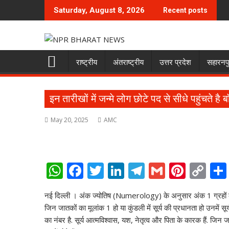
Skip
Saturday, August 8, 2026
Recent posts
to
content
राष्ट्रीय
अंतराष्ट्रीय
उत्तर प्रदेश
सहारनप
इन तारीखों में जन्‍मे लोग छोटे पद से सीधे पहुंचते है
May 20, 2025
AMC
W
F
T
Li
T
G
Pi
C
h
ac
w
n
el
m
nt
o
नई दिल्‍ली । अंक ज्‍योतिष (Numerology) के अनुसार अंक 1 ग्रहों के राज
at
e
itt
k
e
ai
er
p
जिन जातकों का मूलांक 1 हो या कुंडली में सूर्य की प्रधानता हो उनमें सूर्य
s
b
er
e
gr
l
e
y
का नंबर है. सूर्य आत्‍मविश्‍वास, यश, नेतृत्‍व और पिता के कारक हैं. जिन ज