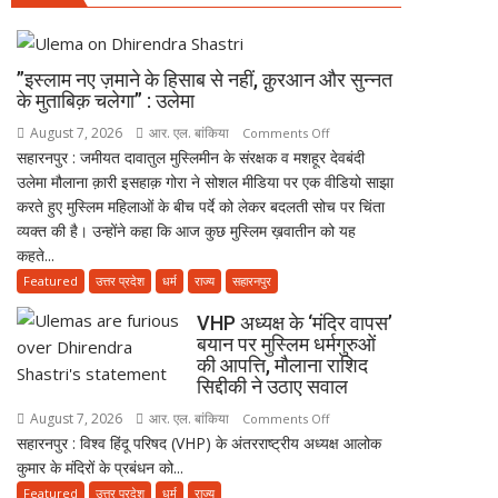
पर
मुलाकात
मुस्लिम
के
धर्मगुरुओं
बाद
”इस्लाम नए ज़माने के हिसाब से नहीं, क़ुरआन और सुन्नत
की
सियासी
के मुताबिक़ चलेगा” : उलेमा
आपत्ति,
खिचड़ी
August 7, 2026
आर. एल. बांकिया
on
Comments Off
मौलाना
पकने
सहारनपुर : जमीयत दावातुल मुस्लिमीन के संरक्षक व मशहूर देवबंदी
”इस्लाम
राशिद
लगी
उलेमा मौलाना क़ारी इसहाक़ गोरा ने सोशल मीडिया पर एक वीडियो साझा
नए
सिद्दीकी
करते हुए मुस्लिम महिलाओं के बीच पर्दे को लेकर बदलती सोच पर चिंता
ज़माने
ने
व्यक्त की है। उन्होंने कहा कि आज कुछ मुस्लिम ख़वातीन को यह
के
उठाए
कहते...
हिसाब
सवाल
से
Featured
उत्तर प्रदेश
धर्म
राज्य
सहारनपुर
नहीं,
VHP अध्यक्ष के ‘मंदिर वापस’
क़ुरआन
बयान पर मुस्लिम धर्मगुरुओं
और
की आपत्ति, मौलाना राशिद
सुन्नत
सिद्दीकी ने उठाए सवाल
के
August 7, 2026
आर. एल. बांकिया
on
Comments Off
मुताबिक़
सहारनपुर : विश्व हिंदू परिषद (VHP) के अंतरराष्ट्रीय अध्यक्ष आलोक
VHP
चलेगा”
कुमार के मंदिरों के प्रबंधन को...
अध्यक्ष
:
के
Featured
उत्तर प्रदेश
धर्म
राज्य