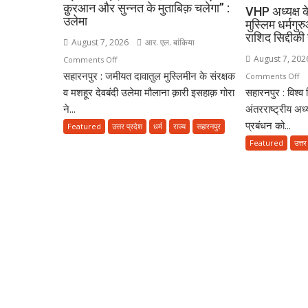
क़ुरआन और सुन्नत के मुताबिक़ चलेगा” :
VHP अध्यक्ष क
उलेमा
मुस्लिम धर्मगु
राशिद सिद्दीक
August 7, 2026
आर. एल. बांकिया
August 7, 202
on
Comments Off
सहारनपुर : जमीयत दावातुल मुस्लिमीन के संरक्षक
”इस्लाम
o
Comments Off
नए
व मशहूर देवबंदी उलेमा मौलाना क़ारी इसहाक़ गोरा
सहारनपुर : विश्व
V
ज़माने
अध्
ने...
अंतरराष्ट्रीय अध्
के
के
प्रबंधन को...
Featured
उत्तर प्रदेश
धर्म
राज्य
सहारनपुर
हिसाब
‘मं
Featured
उत्तर
से
वाप
नहीं,
बय
क़ुरआन
पर
और
मुस
सुन्नत
धर्
के
की
मुताबिक़
आपत
चलेगा”
मौल
:
राश
उलेमा
सिद्
ने