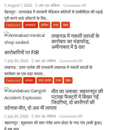
नाबालिग
August 1, 2026
आर. एल. बांकिया
on
Comments Off
होने
देहरादून : उत्तराखंड में सरकारी मेडिकल कॉलेजों से एमबीबीएस की पढ़ाई
MBBS
का
पूरी करने वाले डॉक्टरों के लिए...
के
दावा;
बाद
Featured
उत्तराखंड
करियर
राज्य
सेहत
CWC
3
लखनऊ में नकली दवाओं के
ने
साल
कारोबार का भंडाफोड़,
जारी
सरकारी
अमीनाबाद में 5 दवा
किया
सेवा
कारोबारियों पर FIR
नोटिस
जरूरी!
July 30, 2026
आर. एल. बांकिया
on
Comments Off
फिर
लखनऊ : उत्तर प्रदेश की राजधानी लखनऊ में नकली दवाओं के
लखनऊ
ही
कारोबार का एक बड़ा मामला...
में
कर
नकली
Featured
अपराध
उत्तर प्रदेश
राज्य
सेहत
सकेंगे
दवाओं
PG,
मौत का धमाका: सहारनपुर की
के
उत्तराखंड
पटाखा फैक्ट्री में बिखर गईं
कारोबार
स्वास्थ्य
जिंदगियां, दो कारीगरों की
का
दर्दनाक मौत, दो अब भी लापता
विभाग
भंडाफोड़,
ने
July 25, 2026
आर. एल. बांकिया
on
Comments Off
अमीनाबाद
तैयार
सहारनपुर : शुक्रवार की शाम गंगोह थाना क्षेत्र के नया गांव (बसी कुंडा)
मौत
में
की
में सब कुछ...
का