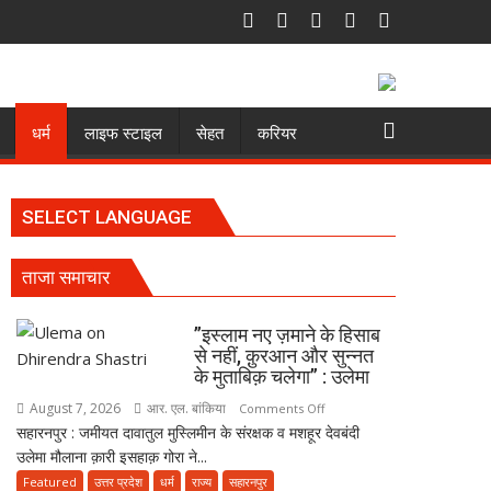
धर्म
लाइफ स्टाइल
सेहत
करियर
SELECT LANGUAGE
ताजा समाचार
”इस्लाम नए ज़माने के हिसाब
से नहीं, क़ुरआन और सुन्नत
के मुताबिक़ चलेगा” : उलेमा
August 7, 2026
आर. एल. बांकिया
on
Comments Off
सहारनपुर : जमीयत दावातुल मुस्लिमीन के संरक्षक व मशहूर देवबंदी
”इस्लाम
उलेमा मौलाना क़ारी इसहाक़ गोरा ने...
नए
ज़माने
Featured
उत्तर प्रदेश
धर्म
राज्य
सहारनपुर