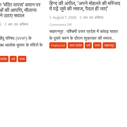
हिन्द की अपील, ‘अपने मोहल्ले की मस्जिद
े ‘मंदिर वापस’ बयान पर
में पढ़ें जुमे की नमाज, पैदल ही जाएं’
रुओं की आपत्ति, मौलाना
ी ने उठाए सवाल
August 7, 2026
आर. एल. बांकिया
6
आर. एल. बांकिया
on
Comments Off
सहारनपुर : पश्चिमी उत्तर प्रदेश में कांवड़ यात्रा
कांवड़
n
यात्रा
 हिंदू परिषद (VHP) के
HP
के दूसरे चरण के दौरान शुक्रवार की नमाज...
के
यक्ष
यक्ष आलोक कुमार के मंदिरों के
Featured
उत्तर प्रदेश
धर्म
राज्य
सहारनपुर
बीच
जमीयत-
दिर
 प्रदेश
धर्म
राज्य
उलेमा-
स’
ए-
ान
हिन्द
की
्लिम
अपील,
मगुरुओं
‘अपने
मोहल्ले
्ति,
की
ाना
मस्जिद
िद
में
दीकी
पढ़ें