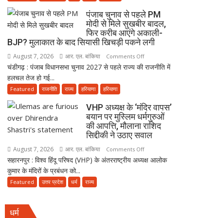
के
पंजाब चुनाव से पहले PM
हिसाब
मोदी से मिले सुखबीर बादल,
से
फिर करीब आएंगे अकाली-
नहीं,
BJP? मुलाकात के बाद सियासी खिचड़ी पकने लगी
क़ुरआन
August 7, 2026
आर. एल. बांकिया
on
Comments Off
और
चंडीगढ़ : पंजाब विधानसभा चुनाव 2027 से पहले राज्य की राजनीति में
पंजाब
सुन्नत
हलचल तेज हो गई...
चुनाव
के
से
Featured
राजनीति
राज्य
हरियाणा
हरियाणा
मुताबिक़
पहले
चलेगा”
VHP अध्यक्ष के ‘मंदिर वापस’
PM
:
बयान पर मुस्लिम धर्मगुरुओं
मोदी
उलेमा
की आपत्ति, मौलाना राशिद
से
सिद्दीकी ने उठाए सवाल
मिले
August 7, 2026
आर. एल. बांकिया
on
Comments Off
सुखबीर
सहारनपुर : विश्व हिंदू परिषद (VHP) के अंतरराष्ट्रीय अध्यक्ष आलोक
VHP
बादल,
कुमार के मंदिरों के प्रबंधन को...
अध्यक्ष
फिर
के
Featured
उत्तर प्रदेश
धर्म
राज्य
करीब
‘मंदिर
आएंगे
वापस’
अकाली-
धर्म
बयान
BJP?