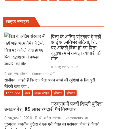
में
में
पढ़ें
बैठाकर
जुमे
कांवड़
की
लाइफ स्टाइल
यात्रा
नमाज,
पर
पैदल
निकला
पिता के अंतिम संस्कार में नहीं
ही
परिवार,
आई आत्मनिर्भर बेटियां, चिता
जाएं’
पर अकेले विदा हो गए पिता,
बेटे-
वृद्धाश्रम में कपड़ा व्यापारी की
बहुओं
मौत
ने
उठाया
August 6, 2026
जिम्मा,
आर. एल. बांकिया
on
Comments Off
बोले-
सोनीपत : कहते हैं कि एक पिता अपने बच्चों की खुशियों के लिए पूरी
पिता
माता-
जिंदगी खपा देता...
के
पिता
अंतिम
Featured
राज्य
लाइफ स्टाइल
हरियाणा
हरियाणा
की
संस्कार
गुरुग्राम में फर्जी दिल्ली पुलिस
सेवा
में
बनकर रेड, ₹25 लाख रंगदारी गैंग गिरफ्तार
ही
नहीं
भोलेनाथ
August 1, 2026
डॉ. अनिल जगन्नाथ
on
आई
Comments Off
की
गुरुग्राम: स्थानीय पुलिस ने एक ऐसे गिरोह का पर्दाफाश किया है जिसने
गुरुग्राम
आत्मनिर्भर