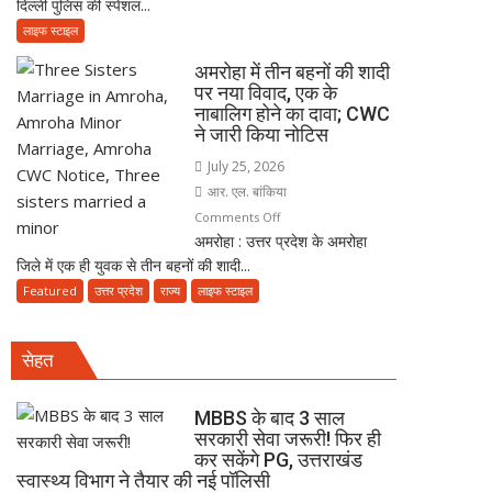
सच्ची
दिल्ली पुलिस की स्पेशल...
में
बेटियां,
भक्ति
फर्जी
चिता
लाइफ स्टाइल
दिल्ली
पर
अमरोहा में तीन बहनों की शादी
पुलिस
अकेले
पर नया विवाद, एक के
बनकर
विदा
नाबालिग होने का दावा; CWC
रेड,
हो
ने जारी किया नोटिस
₹25
गए
July 25, 2026
लाख
पिता,
आर. एल. बांकिया
रंगदारी
वृद्धाश्रम
on
Comments Off
गैंग
में
अमरोहा : उत्तर प्रदेश के अमरोहा
अमरोहा
गिरफ्तार
कपड़ा
जिले में एक ही युवक से तीन बहनों की शादी...
में
व्यापारी
तीन
Featured
उत्तर प्रदेश
राज्य
लाइफ स्टाइल
की
बहनों
मौत
की
सेहत
शादी
पर
नया
MBBS के बाद 3 साल
विवाद,
सरकारी सेवा जरूरी! फिर ही
कर सकेंगे PG, उत्तराखंड
एक
स्वास्थ्य विभाग ने तैयार की नई पॉलिसी
के