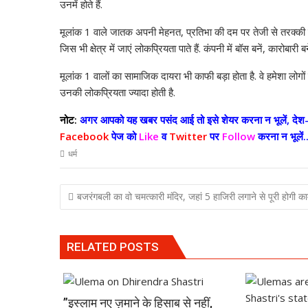
A
o
dI
a
st
Li
उनमें होते हैं.
p
o
n
m
n
मूलांक 1 वाले जातक अपनी मेहनत, प्रतिभा की दम पर तेजी से तरक्‍की करत
p
k
k
जिस भी क्षेत्र में जाएं लोकप्रियता पाते हैं. कंपनी में बॉस बनें, कारोबारी 
मूलांक 1 वालों का सामाजिक दायरा भी काफी बड़ा होता है. वे हमेशा लोगों 
उनकी लोकप्रियता ज्‍यादा होती है.
नोट:
अगर आपको यह खबर पसंद आई तो इसे शेयर करना न भूलें, देश-व
Facebook
पेज को
Like
व
Twitter
पर
Follow
करना न भूलें..
धर्म
Post
बजरंगबली का वो चमत्कारी मंदिर, जहां 5 हाजिरी लगाने से पूरी होगी क
navigation
RELATED POSTS
”इस्लाम नए ज़माने के हिसाब से नहीं,