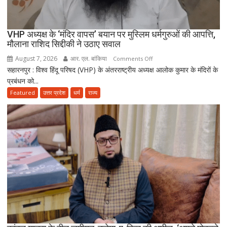
VHP अध्यक्ष के ‘मंदिर वापस’ बयान पर मुस्लिम धर्मगुरुओं की आपत्ति,
मौलाना राशिद सिद्दीकी ने उठाए सवाल
August 7, 2026
आर. एल. बांकिया
on
Comments Off
सहारनपुर : विश्व हिंदू परिषद (VHP) के अंतरराष्ट्रीय अध्यक्ष आलोक कुमार के मंदिरों के
VHP
प्रबंधन को...
अध्यक्ष
के
Featured
उत्तर प्रदेश
धर्म
राज्य
‘मंदिर
वापस’
बयान
पर
मुस्लिम
धर्मगुरुओं
की
आपत्ति,
मौलाना
राशिद
सिद्दीकी
ने