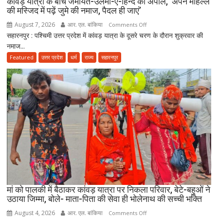
कांवड़ यात्रा के बीच जमीयत-उलेमा-ए-हिन्द की अपील, ‘अपने मोहल्ले
की मस्जिद में पढ़ें जुमे की नमाज, पैदल ही जाएं’
उठाए
सवाल
August 7, 2026
आर. एल. बांकिया
on
Comments Off
सहारनपुर : पश्चिमी उत्तर प्रदेश में कांवड़ यात्रा के दूसरे चरण के दौरान शुक्रवार की
कांवड़
नमाज...
यात्रा
के
Featured
उत्तर प्रदेश
धर्म
राज्य
सहारनपुर
बीच
जमीयत-
उलेमा-
ए-
हिन्द
की
अपील,
‘अपने
मोहल्ले
की
मस्जिद
में
मां को पालकी में बैठाकर कांवड़ यात्रा पर निकला परिवार, बेटे-बहुओं ने
पढ़ें
उठाया जिम्मा, बोले- माता-पिता की सेवा ही भोलेनाथ की सच्ची भक्ति
जुमे
August 4, 2026
आर. एल. बांकिया
on
Comments Off
की