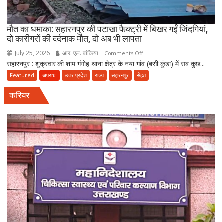
कारोबारियों
पर
FIR
मौत का धमाका: सहारनपुर की पटाखा फैक्ट्री में बिखर गईं जिंदगियां,
दो कारीगरों की दर्दनाक मौत, दो अब भी लापता
July 25, 2026
आर. एल. बांकिया
on
Comments Off
सहारनपुर : शुक्रवार की शाम गंगोह थाना क्षेत्र के नया गांव (बसी कुंडा) में सब कुछ...
मौत
का
Featured
अपराध
उत्तर प्रदेश
राज्य
सहारनपुर
सेहत
धमाका:
करियर
सहारनपुर
की
पटाखा
फैक्ट्री
में
बिखर
गईं
जिंदगियां,
दो
कारीगरों
की
दर्दनाक