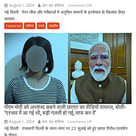
August 1, 2026
आर. एल. बांकिया
on
Comments Off
तैयार
नई दिल्ली : पेपर लीक और परीक्षाओं में अनुचित साधनों के इस्तेमाल के खिलाफ केंद्र
राष्ट्रपति
की
सरकार...
मुर्मू
नई
ने
Featured
करियर
राज्य
राष्ट्रीय
पॉलिसी
एंटी-
पेपर
लीक
संशोधन
बिल
को
दी
मंजूरी,
अब
10
साल
तक
पीएम मोदी को अपशब्द कहने वाली छात्रा का वीडियो वायरल, बोली-
‘प्रभाव में आ गई थी, बड़ी गलती हो गई, माफ कर दें’
की
सजा
August 1, 2026
आर. एल. बांकिया
on
Comments Off
और
नई दिल्ली : राजधानी दिल्ली के जंतर-मंतर पर 23 जुलाई को हुए छात्र विरोध-प्रदर्शन
पीएम
10
के दौरान...
मोदी