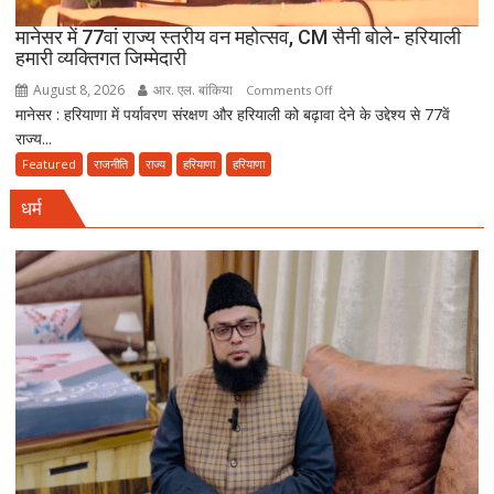
हुई
मानेसर में 77वां राज्य स्तरीय वन महोत्सव, CM सैनी बोले- हरियाली
दूसरी
हमारी व्यक्तिगत जिम्मेदारी
साइकिल
August 8, 2026
आर. एल. बांकिया
on
Comments Off
कांवड़
मानेसर : हरियाणा में पर्यावरण संरक्षण और हरियाली को बढ़ावा देने के उद्देश्य से 77वें
मानेसर
यात्रा
राज्य...
में
77वां
Featured
राजनीति
राज्य
हरियाणा
हरियाणा
राज्य
धर्म
स्तरीय
वन
महोत्सव,
CM
सैनी
बोले-
हरियाली
हमारी
व्यक्तिगत
जिम्मेदारी