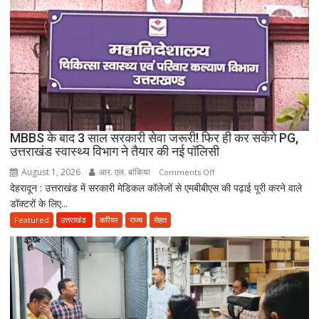
नया
विवाद,
एक
के
नाबालिग
होने
का
दावा;
CWC
MBBS के बाद 3 साल सरकारी सेवा जरूरी! फिर ही कर सकेंगे PG,
ने
उत्तराखंड स्वास्थ्य विभाग ने तैयार की नई पॉलिसी
जारी
August 1, 2026
आर. एल. बांकिया
on
Comments Off
किया
देहरादून : उत्तराखंड में सरकारी मेडिकल कॉलेजों से एमबीबीएस की पढ़ाई पूरी करने वाले
MBBS
नोटिस
डॉक्टरों के लिए...
के
बाद
Featured
उत्तराखंड
करियर
राज्य
सेहत
3
साल
सरकारी
सेवा
जरूरी!
फिर