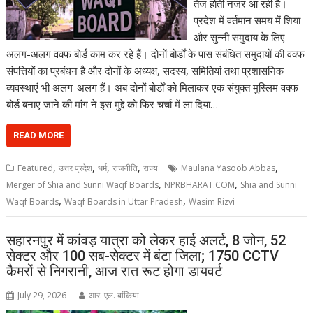
तेज होती नजर आ रही है।
प्रदेश में वर्तमान समय में शिया
और सुन्नी समुदाय के लिए
अलग-अलग वक्फ बोर्ड काम कर रहे हैं। दोनों बोर्डों के पास संबंधित समुदायों की वक्फ
संपत्तियों का प्रबंधन है और दोनों के अध्यक्ष, सदस्य, समितियां तथा प्रशासनिक
व्यवस्थाएं भी अलग-अलग हैं। अब दोनों बोर्डों को मिलाकर एक संयुक्त मुस्लिम वक्फ
बोर्ड बनाए जाने की मांग ने इस मुद्दे को फिर चर्चा में ला दिया…
READ MORE
,
,
,
,
,
Featured
उत्तर प्रदेश
धर्म
राजनीति
राज्य
Maulana Yasoob Abbas
,
,
Merger of Shia and Sunni Waqf Boards
NPRBHARAT.COM
Shia and Sunni
,
,
Waqf Boards
Waqf Boards in Uttar Pradesh
Wasim Rizvi
सहारनपुर में कांवड़ यात्रा को लेकर हाई अलर्ट, 8 जोन, 52
सेक्टर और 100 सब-सेक्टर में बंटा जिला; 1750 CCTV
कैमरों से निगरानी, आज रात रूट होगा डायवर्ट
July 29, 2026
आर. एल. बांकिया