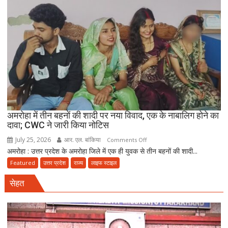
पुलिस
मौत
बनकर
रेड,
₹25
लाख
रंगदारी
गैंग
गिरफ्तार
अमरोहा में तीन बहनों की शादी पर नया विवाद, एक के नाबालिग होने का
दावा; CWC ने जारी किया नोटिस
July 25, 2026
आर. एल. बांकिया
on
Comments Off
अमरोहा : उत्तर प्रदेश के अमरोहा जिले में एक ही युवक से तीन बहनों की शादी...
अमरोहा
में
Featured
उत्तर प्रदेश
राज्य
लाइफ स्टाइल
तीन
सेहत
बहनों
की
शादी
पर