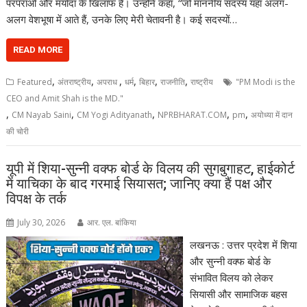
परंपराओं और मर्यादा के खिलाफ है। उन्होंने कहा, “जो माननीय सदस्य यहां अलग-
अलग वेशभूषा में आते हैं, उनके लिए मेरी चेतावनी है। कई सदस्यों…
READ MORE
,
,
,
,
,
,
Featured
अंतराष्ट्रीय
अपराध
धर्म
बिहार
राजनीति
राष्ट्रीय
"PM Modi is the
CEO and Amit Shah is the MD."
,
,
,
,
,
CM Nayab Saini
CM Yogi Adityanath
NPRBHARAT.COM
pm
अयोध्या में दान
की चोरी
यूपी में शिया-सुन्नी वक्फ बोर्ड के विलय की सुगबुगाहट, हाईकोर्ट
में याचिका के बाद गरमाई सियासत; जानिए क्या हैं पक्ष और
विपक्ष के तर्क
July 30, 2026
आर. एल. बांकिया
लखनऊ : उत्तर प्रदेश में शिया
और सुन्नी वक्फ बोर्ड के
संभावित विलय को लेकर
सियासी और सामाजिक बहस