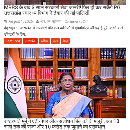
मौत,
MBBS के बाद 3 साल सरकारी सेवा जरूरी! फिर ही कर सकेंगे PG,
दो
उत्तराखंड स्वास्थ्य विभाग ने तैयार की नई पॉलिसी
अब
August 1, 2026
आर. एल. बांकिया
on
Comments Off
भी
देहरादून : उत्तराखंड में सरकारी मेडिकल कॉलेजों से एमबीबीएस की पढ़ाई पूरी करने वाले
MBBS
लापता
डॉक्टरों के लिए...
के
बाद
Featured
उत्तराखंड
करियर
राज्य
सेहत
3
साल
सरकारी
सेवा
जरूरी!
फिर
ही
कर
सकेंगे
PG,
उत्तराखंड
स्वास्थ्य
राष्ट्रपति मुर्मू ने एंटी-पेपर लीक संशोधन बिल को दी मंजूरी, अब 10
विभाग
साल तक की सजा और 10 करोड़ तक जुर्माने का प्रावधान
ने