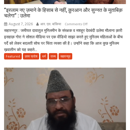
”इस्लाम नए ज़माने के हिसाब से नहीं, क़ुरआन और सुन्नत के मुताबिक़
चलेगा” : उलेमा
August 7, 2026
आर. एल. बांकिया
on
Comments Off
सहारनपुर : जमीयत दावातुल मुस्लिमीन के संरक्षक व मशहूर देवबंदी उलेमा मौलाना क़ारी
”इस्लाम
इसहाक़ गोरा ने सोशल मीडिया पर एक वीडियो साझा करते हुए मुस्लिम महिलाओं के बीच
नए
पर्दे को लेकर बदलती सोच पर चिंता व्यक्त की है। उन्होंने कहा कि आज कुछ मुस्लिम
ज़माने
ख़वातीन को यह कहते...
के
हिसाब
Featured
उत्तर प्रदेश
धर्म
राज्य
सहारनपुर
से
नहीं,
क़ुरआन
और
सुन्नत
के
मुताबिक़
चलेगा”
:
उलेमा