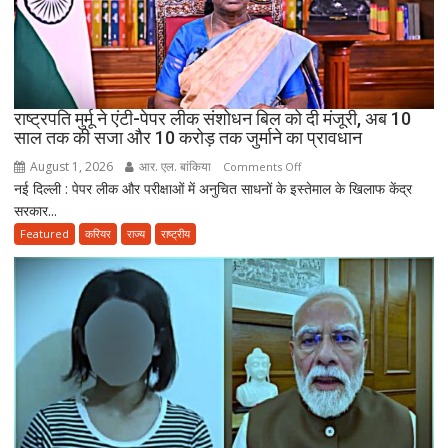
कर
सकेंगे
PG,
उत्तराखंड
स्वास्थ्य
राष्ट्रपति मुर्मू ने एंटी-पेपर लीक संशोधन बिल को दी मंजूरी, अब 10
विभाग
साल तक की सजा और 10 करोड़ तक जुर्माने का प्रावधान
ने
August 1, 2026
आर. एल. बांकिया
on
Comments Off
तैयार
नई दिल्ली : पेपर लीक और परीक्षाओं में अनुचित साधनों के इस्तेमाल के खिलाफ केंद्र
राष्ट्रपति
की
सरकार...
मुर्मू
नई
ने
Featured
करियर
राज्य
राष्ट्रीय
पॉलिसी
एंटी-
पेपर
लीक
संशोधन
बिल
को
दी
मंजूरी,
अब