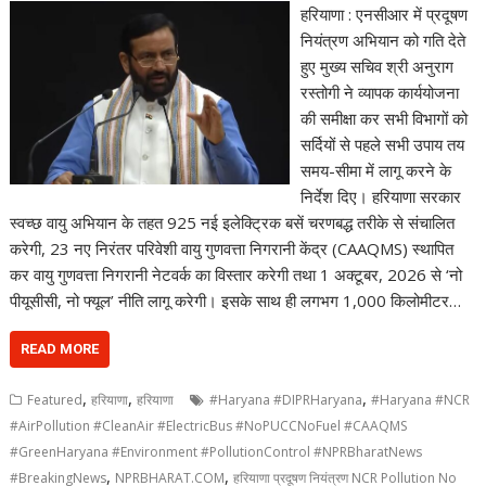
हरियाणा : एनसीआर में प्रदूषण
नियंत्रण अभियान को गति देते
हुए मुख्य सचिव श्री अनुराग
रस्तोगी ने व्यापक कार्ययोजना
की समीक्षा कर सभी विभागों को
सर्दियों से पहले सभी उपाय तय
समय-सीमा में लागू करने के
निर्देश दिए। हरियाणा सरकार
स्वच्छ वायु अभियान के तहत 925 नई इलेक्ट्रिक बसें चरणबद्ध तरीके से संचालित
करेगी, 23 नए निरंतर परिवेशी वायु गुणवत्ता निगरानी केंद्र (CAAQMS) स्थापित
कर वायु गुणवत्ता निगरानी नेटवर्क का विस्तार करेगी तथा 1 अक्टूबर, 2026 से ‘नो
पीयूसीसी, नो फ्यूल’ नीति लागू करेगी। इसके साथ ही लगभग 1,000 किलोमीटर…
READ MORE
,
,
,
Featured
हरियाणा
हरियाणा
#Haryana #DIPRHaryana
#Haryana #NCR
#AirPollution #CleanAir #ElectricBus #NoPUCCNoFuel #CAAQMS
#GreenHaryana #Environment #PollutionControl #NPRBharatNews
,
,
#BreakingNews
NPRBHARAT.COM
हरियाणा प्रदूषण नियंत्रण NCR Pollution No