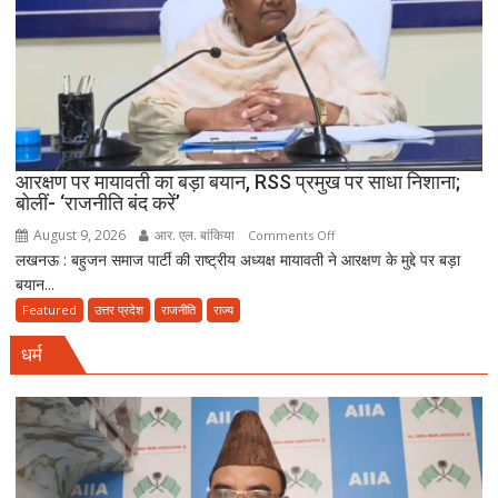
नेटवर्क
ध्वस्त,
तीन
गांवों
से
23
आरोपी
गिरफ्तार
आरक्षण पर मायावती का बड़ा बयान, RSS प्रमुख पर साधा निशाना;
बोलीं- ‘राजनीति बंद करें’
August 9, 2026
आर. एल. बांकिया
on
Comments Off
लखनऊ : बहुजन समाज पार्टी की राष्ट्रीय अध्यक्ष मायावती ने आरक्षण के मुद्दे पर बड़ा
आरक्षण
बयान...
पर
मायावती
Featured
उत्तर प्रदेश
राजनीति
राज्य
का
धर्म
बड़ा
बयान,
RSS
प्रमुख
पर
साधा