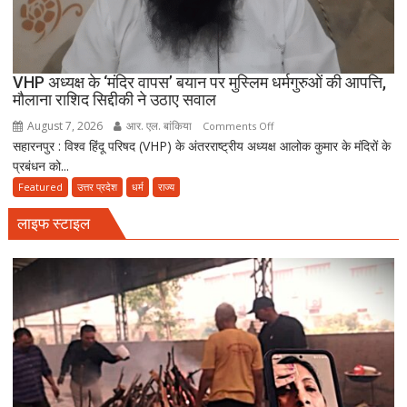
चलेगा”
:
उलेमा
VHP अध्यक्ष के ‘मंदिर वापस’ बयान पर मुस्लिम धर्मगुरुओं की आपत्ति,
मौलाना राशिद सिद्दीकी ने उठाए सवाल
August 7, 2026
आर. एल. बांकिया
on
Comments Off
सहारनपुर : विश्व हिंदू परिषद (VHP) के अंतरराष्ट्रीय अध्यक्ष आलोक कुमार के मंदिरों के
VHP
प्रबंधन को...
अध्यक्ष
के
Featured
उत्तर प्रदेश
धर्म
राज्य
‘मंदिर
लाइफ स्टाइल
वापस’
बयान
पर
मुस्लिम
धर्मगुरुओं
की
आपत्ति,
मौलाना
राशिद
सिद्दीकी