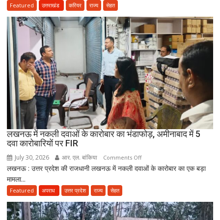
बाद
Featured
उत्तराखंड
करियर
राज्य
सेहत
3
साल
सरकारी
सेवा
जरूरी!
फिर
ही
कर
सकेंगे
PG,
उत्तराखंड
लखनऊ में नकली दवाओं के कारोबार का भंडाफोड़, अमीनाबाद में 5
स्वास्थ्य
दवा कारोबारियों पर FIR
विभाग
ने
July 30, 2026
आर. एल. बांकिया
on
Comments Off
तैयार
लखनऊ : उत्तर प्रदेश की राजधानी लखनऊ में नकली दवाओं के कारोबार का एक बड़ा
लखनऊ
की
मामला...
में
नई
नकली
Featured
अपराध
उत्तर प्रदेश
राज्य
सेहत
पॉलिसी
दवाओं
के