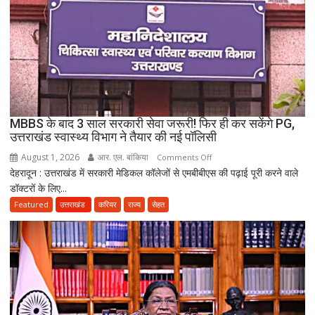
बिखर
गईं
जिंदगियां,
दो
कारीगरों
की
दर्दनाक
मौत,
MBBS के बाद 3 साल सरकारी सेवा जरूरी! फिर ही कर सकेंगे PG,
दो
उत्तराखंड स्वास्थ्य विभाग ने तैयार की नई पॉलिसी
अब
August 1, 2026
आर. एल. बांकिया
on
Comments Off
भी
देहरादून : उत्तराखंड में सरकारी मेडिकल कॉलेजों से एमबीबीएस की पढ़ाई पूरी करने वाले
MBBS
लापता
डॉक्टरों के लिए...
के
बाद
Featured
उत्तराखंड
करियर
राज्य
सेहत
3
साल
सरकारी
सेवा
जरूरी!
फिर
ही