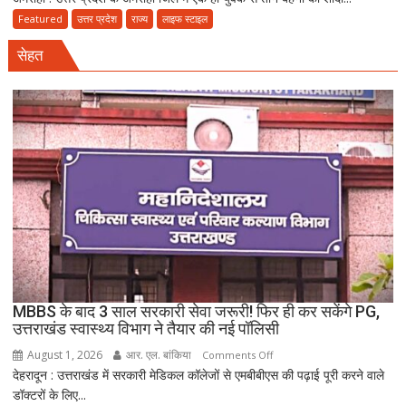
में
Featured
उत्तर प्रदेश
राज्य
लाइफ स्टाइल
तीन
सेहत
बहनों
की
शादी
पर
नया
विवाद,
एक
के
नाबालिग
होने
का
दावा;
CWC
MBBS के बाद 3 साल सरकारी सेवा जरूरी! फिर ही कर सकेंगे PG,
ने
उत्तराखंड स्वास्थ्य विभाग ने तैयार की नई पॉलिसी
जारी
August 1, 2026
आर. एल. बांकिया
on
Comments Off
किया
देहरादून : उत्तराखंड में सरकारी मेडिकल कॉलेजों से एमबीबीएस की पढ़ाई पूरी करने वाले
MBBS
नोटिस
डॉक्टरों के लिए...
के