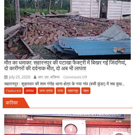
कारोबार
का
भंडाफोड़,
अमीनाबाद
में
5
दवा
कारोबारियों
पर
FIR
मौत का धमाका: सहारनपुर की पटाखा फैक्ट्री में बिखर गईं जिंदगियां,
दो कारीगरों की दर्दनाक मौत, दो अब भी लापता
July 25, 2026
आर. एल. बांकिया
on
Comments Off
सहारनपुर : शुक्रवार की शाम गंगोह थाना क्षेत्र के नया गांव (बसी कुंडा) में सब कुछ...
मौत
का
Featured
अपराध
उत्तर प्रदेश
राज्य
सहारनपुर
सेहत
धमाका:
करियर
सहारनपुर
की
पटाखा
फैक्ट्री
में