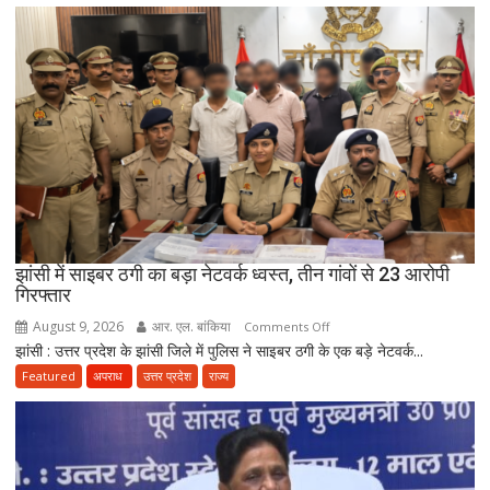
बयान
देने
के
आरोप
में
मौलाना
साजिद
रशीदी
के
खिलाफ
FIR,
देवबंदी
झांसी में साइबर ठगी का बड़ा नेटवर्क ध्वस्त, तीन गांवों से 23 आरोपी
गिरफ्तार
उलेमाओं
ने
August 9, 2026
आर. एल. बांकिया
on
Comments Off
भी
झांसी : उत्तर प्रदेश के झांसी जिले में पुलिस ने साइबर ठगी के एक बड़े नेटवर्क...
झांसी
जताई
में
Featured
अपराध
उत्तर प्रदेश
राज्य
नाराजगी
साइबर
ठगी
का
बड़ा