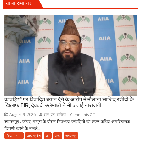
ताजा समाचार
कांवड़ियों पर विवादित बयान देने के आरोप में मौलाना साजिद रशीदी के
खिलाफ FIR, देवबंदी उलेमाओं ने भी जताई नाराजगी
August 9, 2026
आर. एल. बांकिया
on
Comments Off
सहारनपुर : कांवड़ यात्रा के दौरान शिवभक्त कांवड़ियों को लेकर कथित आपत्तिजनक
कांवड़ियों
टिप्पणी करने के मामले...
पर
विवादित
Featured
उत्तर प्रदेश
धर्म
राज्य
सहारनपुर