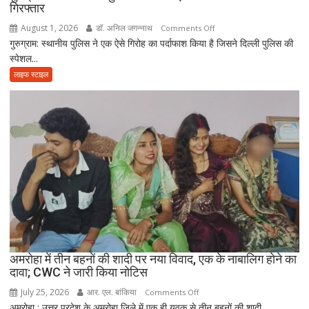
गिरफ्तार
गए
पिता,
August 1, 2026
डॉ. अनिल जगन्नाथ
on
Comments Off
वृद्धाश्रम
गुरुग्राम: स्थानीय पुलिस ने एक ऐसे गिरोह का पर्दाफाश किया है जिसने दिल्ली पुलिस की
गुरुग्राम
में
स्पेशल...
में
कपड़ा
फर्जी
लाइफ स्टाइल
व्यापारी
दिल्ली
की
पुलिस
मौत
बनकर
रेड,
₹25
लाख
रंगदारी
गैंग
गिरफ्तार
अमरोहा में तीन बहनों की शादी पर नया विवाद, एक के नाबालिग होने का
दावा; CWC ने जारी किया नोटिस
July 25, 2026
आर. एल. बांकिया
on
Comments Off
अमरोहा : उत्तर प्रदेश के अमरोहा जिले में एक ही युवक से तीन बहनों की शादी...
अमरोहा