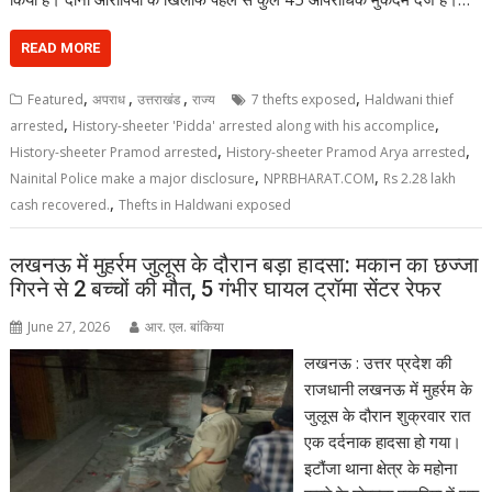
READ MORE
,
,
,
,
Featured
अपराध
उत्तराखंड
राज्य
7 thefts exposed
Haldwani thief
,
,
arrested
History-sheeter 'Pidda' arrested along with his accomplice
,
,
History-sheeter Pramod arrested
History-sheeter Pramod Arya arrested
,
,
Nainital Police make a major disclosure
NPRBHARAT.COM
Rs 2.28 lakh
,
cash recovered.
Thefts in Haldwani exposed
लखनऊ में मुहर्रम जुलूस के दौरान बड़ा हादसा: मकान का छज्जा
गिरने से 2 बच्चों की मौत, 5 गंभीर घायल ट्रॉमा सेंटर रेफर
June 27, 2026
आर. एल. बांकिया
लखनऊ : उत्तर प्रदेश की
राजधानी लखनऊ में मुहर्रम के
जुलूस के दौरान शुक्रवार रात
एक दर्दनाक हादसा हो गया।
इटौंजा थाना क्षेत्र के महोना