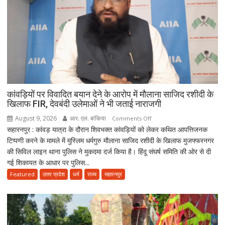
निशाना;
बोलीं-
‘राजनीति
बंद
करें’
कांवड़ियों पर विवादित बयान देने के आरोप में मौलाना साजिद रशीदी के
खिलाफ FIR, देवबंदी उलेमाओं ने भी जताई नाराजगी
August 9, 2026
आर. एल. बांकिया
on
Comments Off
सहारनपुर : कांवड़ यात्रा के दौरान शिवभक्त कांवड़ियों को लेकर कथित आपत्तिजनक
कांवड़ियों
टिप्पणी करने के मामले में मुस्लिम धर्मगुरु मौलाना साजिद रशीदी के खिलाफ मुजफ्फरनगर
पर
की सिविल लाइन थाना पुलिस ने मुकदमा दर्ज किया है। हिंदू संघर्ष समिति की ओर से दी
विवादित
गई शिकायत के आधार पर पुलिस...
बयान
देने
Featured
उत्तर प्रदेश
धर्म
राज्य
सहारनपुर
के
आरोप
में
मौलाना