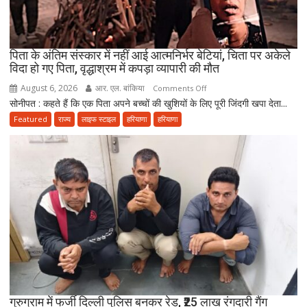
ने
उठाए
सवाल
पिता के अंतिम संस्कार में नहीं आई आत्मनिर्भर बेटियां, चिता पर अकेले
विदा हो गए पिता, वृद्धाश्रम में कपड़ा व्यापारी की मौत
August 6, 2026
आर. एल. बांकिया
on
Comments Off
सोनीपत : कहते हैं कि एक पिता अपने बच्चों की खुशियों के लिए पूरी जिंदगी खपा देता...
पिता
के
Featured
राज्य
लाइफ स्टाइल
हरियाणा
हरियाणा
अंतिम
संस्कार
में
नहीं
आई
आत्मनिर्भर
बेटियां,
चिता
पर
अकेले
विदा
हो
गुरुग्राम में फर्जी दिल्ली पुलिस बनकर रेड, ₹25 लाख रंगदारी गैंग