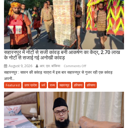
साजिद
रशीदी
के
खिलाफ
FIR,
देवबंदी
उलेमाओं
ने
सहारनपुर में नोटों से सजी कांवड़ बनी आकर्षण का केंद्र, 2.70 लाख
भी
के नोटों से सजाई गई अनोखी कांवड़
जताई
नाराजगी
August 9, 2026
आर. एल. बांकिया
on
Comments Off
सहारनपुर : सावन की कांवड़ यात्रा में इस बार सहारनपुर से गुजर रही एक कांवड़
सहारनपुर
अपनी...
में
नोटों
Featured
उत्तर प्रदेश
धर्म
राज्य
सहारनपुर
हरियाणा
हरियाणा
से
सजी
कांवड़
बनी
आकर्षण
का