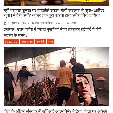
बेटे
यूपी पंचायत चुनाव पर हाईकोर्ट सख्त! योगी सरकार से पूछा- आखिर
को
चुनाव में देरी क्यों? नवंबर तक पूरा करना होगा संवैधानिक दायित्व
राजनीति
में
August 6, 2026
आर. एल. बांकिया
on
Comments Off
आगे
लखनऊ : उत्तर प्रदेश में पंचायत चुनावों को लेकर इलाहाबाद हाईकोर्ट ने योगी
यूपी
बढ़ाने
पंचायत
सरकार के सामने...
का
चुनाव
Featured
उत्तर प्रदेश
राजनीति
राज्य
किया
पर
ऐलान
हाईकोर्ट
सख्त!
योगी
सरकार
से
पूछा-
आखिर
चुनाव
में
देरी
क्यों?
पिता के अंतिम संस्कार में नहीं आई आत्मनिर्भर बेटियां, चिता पर अकेले
नवंबर