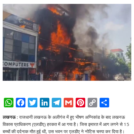
W
F
T
Li
T
G
Pi
C
S
h
ac
w
n
el
m
nt
o
h
लखनऊ :
राजधानी लखनऊ के अलीगंज में हुए भीषण अग्निकांड के बाद लखनऊ
at
e
itt
k
e
ai
er
p
ar
विकास प्राधिकरण (एलडीए) हरकत में आ गया है। जिस इमारत में आग लगने से 15
s
b
er
e
gr
l
e
y
e
बच्चों की दर्दनाक मौत हुई थी, उस भवन पर एलडीए ने नोटिस चस्पा कर दिया है।