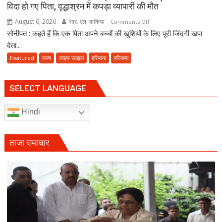
विदा हो गए पिता, वृद्धाश्रम में कपड़ा व्यापारी की मौत
तक
पूरा
August 6, 2026
आर. एल. बांकिया
on
Comments Off
करना
सोनीपत : कहते हैं कि एक पिता अपने बच्चों की खुशियों के लिए पूरी जिंदगी खपा
पिता
होगा
के
देता...
संवैधानिक
अंतिम
Featured
राज्य
लाइफ स्टाइल
हरियाणा
हरियाणा
दायित्व
संस्कार
में
नहीं
SELECT LANGUAGE
आई
आत्मनिर्भर
Hindi
बेटियां,
चिता
पर
ताजा समाचार
अकेले
विदा
हो
गए
पिता,
वृद्धाश्रम
में