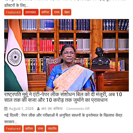
डॉक्टरों के लिए...
के
बाद
Featured
उत्तराखंड
करियर
राज्य
सेहत
3
साल
सरकारी
सेवा
जरूरी!
फिर
ही
कर
सकेंगे
PG,
उत्तराखंड
स्वास्थ्य
राष्ट्रपति मुर्मू ने एंटी-पेपर लीक संशोधन बिल को दी मंजूरी, अब 10
विभाग
साल तक की सजा और 10 करोड़ तक जुर्माने का प्रावधान
ने
August 1, 2026
आर. एल. बांकिया
on
Comments Off
तैयार
नई दिल्ली : पेपर लीक और परीक्षाओं में अनुचित साधनों के इस्तेमाल के खिलाफ केंद्र
राष्ट्रपति
की
सरकार...
मुर्मू
नई
ने
Featured
करियर
राज्य
राष्ट्रीय
पॉलिसी