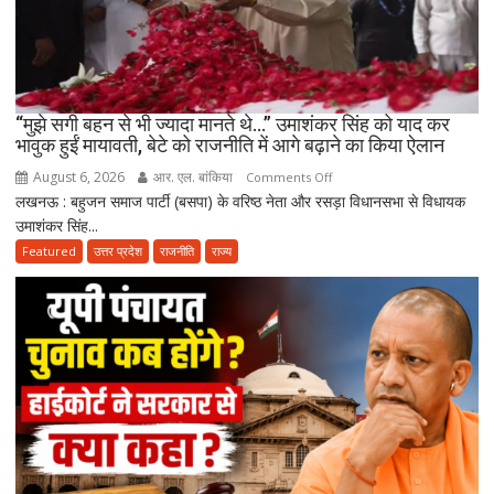
कपड़ा
व्यापारी
की
मौत
“मुझे सगी बहन से भी ज्यादा मानते थे…” उमाशंकर सिंह को याद कर
भावुक हुईं मायावती, बेटे को राजनीति में आगे बढ़ाने का किया ऐलान
August 6, 2026
आर. एल. बांकिया
on
Comments Off
लखनऊ : बहुजन समाज पार्टी (बसपा) के वरिष्ठ नेता और रसड़ा विधानसभा से विधायक
“मुझे
उमाशंकर सिंह...
सगी
बहन
Featured
उत्तर प्रदेश
राजनीति
राज्य
से
भी
ज्यादा
मानते
थे…”
उमाशंकर
सिंह
को
याद
कर