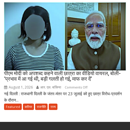
एंटी-
पेपर
लीक
संशोधन
बिल
को
दी
मंजूरी,
अब
10
साल
तक
पीएम मोदी को अपशब्द कहने वाली छात्रा का वीडियो वायरल, बोली-
‘प्रभाव में आ गई थी, बड़ी गलती हो गई, माफ कर दें’
की
सजा
August 1, 2026
आर. एल. बांकिया
on
Comments Off
और
नई दिल्ली : राजधानी दिल्ली के जंतर-मंतर पर 23 जुलाई को हुए छात्र विरोध-प्रदर्शन
पीएम
10
के दौरान...
मोदी
करोड़
को
Featured
करियर
राजनीति
राज्य
तक
अपशब्द
जुर्माने
कहने
का
वाली
प्रावधान