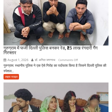
नहीं
आई
आत्मनिर्भर
बेटियां,
चिता
पर
अकेले
विदा
हो
गुरुग्राम में फर्जी दिल्ली पुलिस बनकर रेड, ₹25 लाख रंगदारी गैंग
गिरफ्तार
गए
पिता,
August 1, 2026
डॉ. अनिल जगन्नाथ
on
Comments Off
वृद्धाश्रम
गुरुग्राम: स्थानीय पुलिस ने एक ऐसे गिरोह का पर्दाफाश किया है जिसने दिल्ली पुलिस की
गुरुग्राम
में
स्पेशल...
में
कपड़ा
फर्जी
लाइफ स्टाइल
व्यापारी
दिल्ली
की
पुलिस
मौत
बनकर
रेड,
₹25
लाख