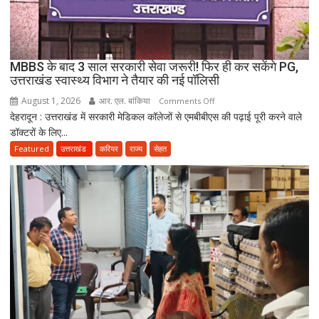
होने
का
दावा;
CWC
MBBS के बाद 3 साल सरकारी सेवा जरूरी! फिर ही कर सकेंगे PG,
ने
उत्तराखंड स्वास्थ्य विभाग ने तैयार की नई पॉलिसी
जारी
August 1, 2026
आर. एल. बांकिया
on
Comments Off
किया
देहरादून : उत्तराखंड में सरकारी मेडिकल कॉलेजों से एमबीबीएस की पढ़ाई पूरी करने वाले
MBBS
नोटिस
डॉक्टरों के लिए...
के
बाद
Featured
उत्तराखंड
करियर
राज्य
सेहत
3
साल
सरकारी
सेवा
जरूरी!
फिर
ही
कर
सकेंगे
PG,