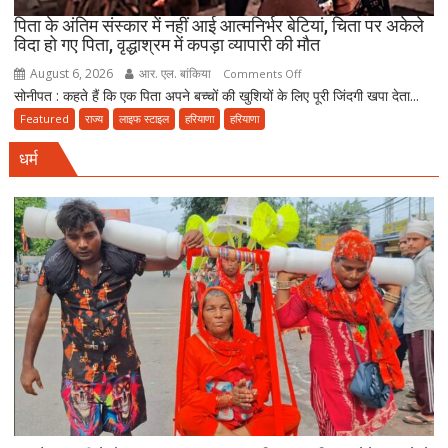
क्यों?
पिता के अंतिम संस्कार में नहीं आई आत्मनिर्भर बेटियां, चिता पर अकेले
विदा हो गए पिता, वृद्धाश्रम में कपड़ा व्यापारी की मौत
नवंबर
तक
August 6, 2026
आर. एल. बांकिया
on
Comments Off
पूरा
सोनीपत : कहते हैं कि एक पिता अपने बच्चों की खुशियों के लिए पूरी जिंदगी खपा देता...
पिता
करना
के
Featured
राज्य
लाइफ स्टाइल
हरियाणा
हरियाणा
होगा
अंतिम
संवैधानिक
धर्म
संस्कार
दायित्व
में
नहीं
आई
आत्मनिर्भर
बेटियां,
चिता
पर
अकेले
विदा
हो
गए
पिता,
वृद्धाश्रम