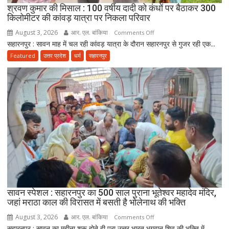
पिता
श्रवण कुमार की मिसाल : 100 वर्षीय दादी को कंधों पर बैठाकर 300
की
किलोमीटर की कांवड़ यात्रा पर निकला परिवार
सेवा
August 3, 2026
आर. एल. बांकिया
on
Comments Off
ही
सहारनपुर : सावन माह में चल रही कांवड़ यात्रा के दौरान सहारनपुर से गुजर रही एक...
श्रवण
भोलेनाथ
कुमार
Featured
उत्तर प्रदेश
धर्म
सहारनपुर
की
की
सच्ची
मिसाल
भक्ति
:
100
वर्षीय
दादी
को
कंधों
पर
बैठाकर
300
किलोमीटर
सावन स्पेशल : सहारनपुर का 500 साल पुराना भूतेश्वर महादेव मंदिर,
जहां मराठा काल की विरासत में बसती है भोलेनाथ की भक्ति
की
कांवड़
August 3, 2026
आर. एल. बांकिया
on
Comments Off
यात्रा
सहारनपुर : सावन का महीना शुरू होते ही पूरा उत्तर भारत भगवान शिव की भक्ति में...
सावन