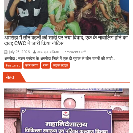
रंगदारी
गैंग
गिरफ्तार
अमरोहा में तीन बहनों की शादी पर नया विवाद, एक के नाबालिग होने का
दावा; CWC ने जारी किया नोटिस
July 25, 2026
आर. एल. बांकिया
on
Comments Off
अमरोहा : उत्तर प्रदेश के अमरोहा जिले में एक ही युवक से तीन बहनों की शादी...
अमरोहा
में
Featured
उत्तर प्रदेश
राज्य
लाइफ स्टाइल
तीन
सेहत
बहनों
की
शादी
पर
नया
विवाद,
एक
के
नाबालिग