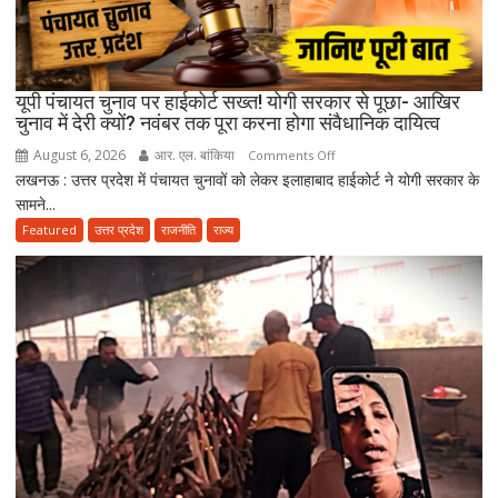
भावुक
हुईं
मायावती,
बेटे
यूपी पंचायत चुनाव पर हाईकोर्ट सख्त! योगी सरकार से पूछा- आखिर
को
चुनाव में देरी क्यों? नवंबर तक पूरा करना होगा संवैधानिक दायित्व
राजनीति
August 6, 2026
आर. एल. बांकिया
on
Comments Off
में
लखनऊ : उत्तर प्रदेश में पंचायत चुनावों को लेकर इलाहाबाद हाईकोर्ट ने योगी सरकार के
यूपी
आगे
सामने...
पंचायत
बढ़ाने
चुनाव
Featured
उत्तर प्रदेश
राजनीति
राज्य
का
पर
किया
हाईकोर्ट
ऐलान
सख्त!
योगी
सरकार
से
पूछा-
आखिर
चुनाव
में
देरी