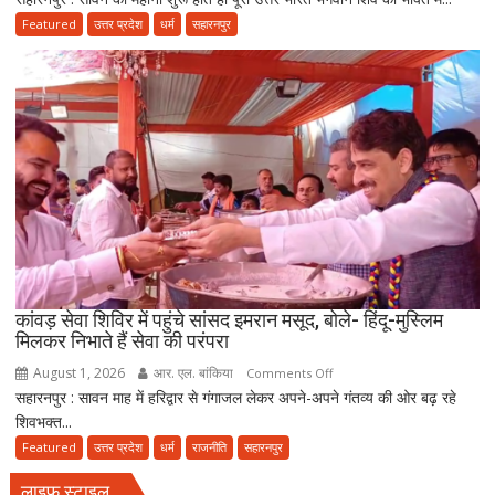
पर
स्पेशल
Featured
उत्तर प्रदेश
धर्म
सहारनपुर
निकला
:
परिवार
सहारनपुर
का
500
साल
पुराना
भूतेश्वर
महादेव
मंदिर,
जहां
मराठा
काल
कांवड़ सेवा शिविर में पहुंचे सांसद इमरान मसूद, बोले- हिंदू-मुस्लिम
मिलकर निभाते हैं सेवा की परंपरा
की
विरासत
August 1, 2026
आर. एल. बांकिया
on
Comments Off
में
सहारनपुर : सावन माह में हरिद्वार से गंगाजल लेकर अपने-अपने गंतव्य की ओर बढ़ रहे
कांवड़
बसती
शिवभक्त...
सेवा
है
शिविर
Featured
उत्तर प्रदेश
धर्म
राजनीति
सहारनपुर
भोलेनाथ
में
की
लाइफ स्टाइल
पहुंचे