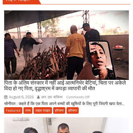
भक्ति
सांसद
इमरान
मसूद,
बोले-
हिंदू-
मुस्लिम
मिलकर
निभाते
हैं
सेवा
की
परंपरा
पिता के अंतिम संस्कार में नहीं आई आत्मनिर्भर बेटियां, चिता पर अकेले
विदा हो गए पिता, वृद्धाश्रम में कपड़ा व्यापारी की मौत
August 6, 2026
आर. एल. बांकिया
on
Comments Off
सोनीपत : कहते हैं कि एक पिता अपने बच्चों की खुशियों के लिए पूरी जिंदगी खपा देता...
पिता
के
Featured
राज्य
लाइफ स्टाइल
हरियाणा
हरियाणा
अंतिम
संस्कार
में