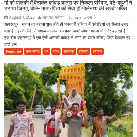
मां को पालकी में बैठाकर कांवड़ यात्रा पर निकला परिवार, बेटे-बहुओं ने
में
उठाया जिम्मा, बोले- माता-पिता की सेवा ही भोलेनाथ की सच्ची भक्ति
कपड़ा
August 4, 2026
आर. एल. बांकिया
on
Comments Off
व्यापारी
सहारनपुर : सावन का महीना शुरू होते ही धर्मनगरी हरिद्वार में कांवड़ियों का सैलाब उमड़
मां
की
पड़ा है। हरकी पैड़ी से गंगाजल लेकर शिवभक्त अपने-अपने गंतव्य की ओर बढ़ रहे हैं।
को
मौत
इस बीच सहारनपुर में एक ऐसी अनोखी कांवड़ ने लोगों का ध्यान खींचा, जिसे देखकर हर
पालकी
कोई इस...
में
बैठाकर
Featured
उत्तर प्रदेश
धर्म
राज्य
सहारनपुर
हरियाणा
हरियाणा
कांवड़
यात्रा
पर
निकला
परिवार,
बेटे-
बहुओं
ने
उठाया
जिम्मा,
बोले-
माता-