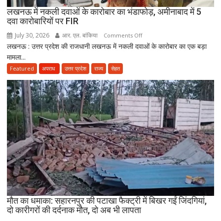
उत्तराखंड
लखनऊ में नकली दवाओं के कारोबार का भंडाफोड़, अमीनाबाद में 5
स्वास्थ्य
दवा कारोबारियों पर FIR
विभाग
ने
July 30, 2026
आर. एल. बांकिया
on
Comments Off
तैयार
लखनऊ : उत्तर प्रदेश की राजधानी लखनऊ में नकली दवाओं के कारोबार का एक बड़ा
लखनऊ
की
मामला...
में
नई
नकली
Featured
अपराध
उत्तर प्रदेश
राज्य
सेहत
पॉलिसी
दवाओं
के
कारोबार
का
भंडाफोड़,
अमीनाबाद
में
5
दवा
कारोबारियों
पर
FIR
मौत का धमाका: सहारनपुर की पटाखा फैक्ट्री में बिखर गईं जिंदगियां,
दो कारीगरों की दर्दनाक मौत, दो अब भी लापता