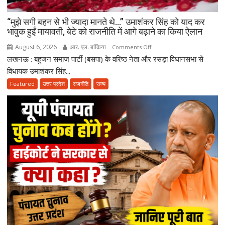
“मुझे सगी बहन से भी ज्यादा मानते थे…” उमाशंकर सिंह को याद कर
भावुक हुईं मायावती, बेटे को राजनीति में आगे बढ़ाने का किया ऐलान
August 6, 2026
आर. एल. बांकिया
on
Comments Off
लखनऊ : बहुजन समाज पार्टी (बसपा) के वरिष्ठ नेता और रसड़ा विधानसभा से
“मुझे
सगी
विधायक उमाशंकर सिंह...
बहन
Featured
उत्तर प्रदेश
राजनीति
राज्य
से
भी
ज्यादा
मानते
थे…”
उमाशंकर
सिंह
को
याद
कर
भावुक
हुईं
मायावती,