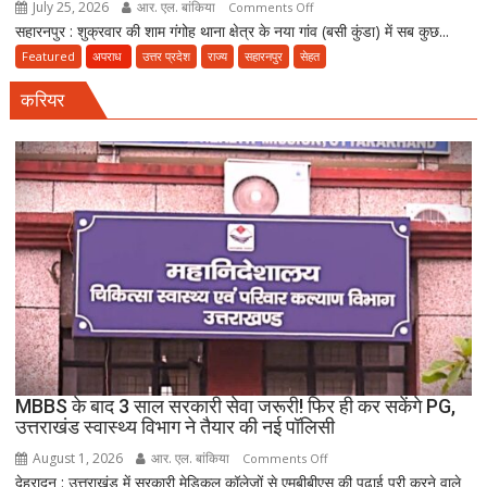
July 25, 2026
आर. एल. बांकिया
on
Comments Off
सहारनपुर : शुक्रवार की शाम गंगोह थाना क्षेत्र के नया गांव (बसी कुंडा) में सब कुछ...
मौत
का
Featured
अपराध
उत्तर प्रदेश
राज्य
सहारनपुर
सेहत
धमाका:
करियर
सहारनपुर
की
पटाखा
फैक्ट्री
में
बिखर
गईं
जिंदगियां,
दो
कारीगरों
की
दर्दनाक
मौत,
MBBS के बाद 3 साल सरकारी सेवा जरूरी! फिर ही कर सकेंगे PG,
दो
उत्तराखंड स्वास्थ्य विभाग ने तैयार की नई पॉलिसी
अब
August 1, 2026
आर. एल. बांकिया
on
Comments Off
भी
देहरादून : उत्तराखंड में सरकारी मेडिकल कॉलेजों से एमबीबीएस की पढ़ाई पूरी करने वाले
MBBS
लापता