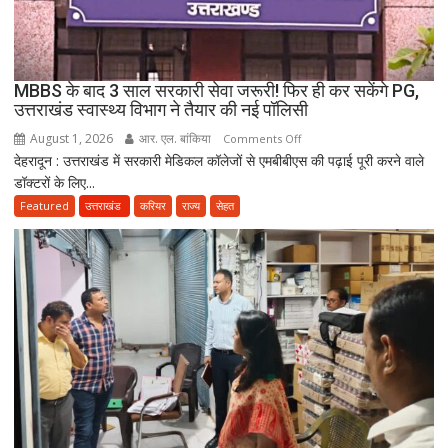
होने
का
दावा;
CWC
MBBS के बाद 3 साल सरकारी सेवा जरूरी! फिर ही कर सकेंगे PG,
ने
उत्तराखंड स्वास्थ्य विभाग ने तैयार की नई पॉलिसी
जारी
August 1, 2026
आर. एल. बांकिया
on
Comments Off
किया
देहरादून : उत्तराखंड में सरकारी मेडिकल कॉलेजों से एमबीबीएस की पढ़ाई पूरी करने वाले
MBBS
नोटिस
डॉक्टरों के लिए...
के
बाद
Featured
उत्तराखंड
करियर
राज्य
सेहत
3
साल
सरकारी
सेवा
जरूरी!
फिर
ही
कर
सकेंगे
PG,
उत्तराखंड