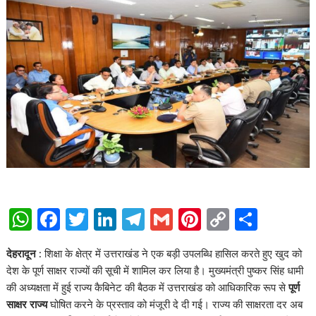
W
F
T
Li
T
G
Pi
C
S
h
ac
w
n
el
m
nt
o
h
देहरादून :
शिक्षा के क्षेत्र में उत्तराखंड ने एक बड़ी उपलब्धि हासिल करते हुए खुद को
at
e
itt
k
e
ai
er
p
ar
देश के पूर्ण साक्षर राज्यों की सूची में शामिल कर लिया है। मुख्यमंत्री पुष्कर सिंह धामी
s
b
er
e
gr
l
e
y
e
की अध्यक्षता में हुई राज्य कैबिनेट की बैठक में उत्तराखंड को आधिकारिक रूप से
पूर्ण
A
o
dI
a
st
Li
साक्षर राज्य
घोषित करने के प्रस्ताव को मंजूरी दे दी गई। राज्य की साक्षरता दर अब