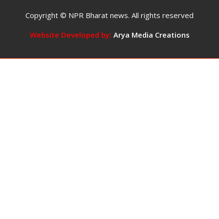
छात्रा
का
Copyright © NPR Bharat news. All rights reserved
वीडियो
वायरल,
Website Developed by:
Arya Media Creations
बोली-
‘प्रभाव
में
आ
गई
थी,
बड़ी
गलती
हो
गई,
माफ
कर
दें’