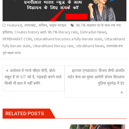
,
,
,
Featured
उत्तराखंड
करियर
लाइफ स्टाइल
98.7% साक्षरता दर के साथ रचा नया
,
,
,
इतिहास
Creates history with 98.7% literacy rate
Dehradun News
,
,
NPRBHARAT.COM
Uttarakhand becomes a fully literate state
Uttarakhand
,
,
,
fully literate state
Uttarakhand literacy rate
Uttrakhand News
उत्तराखंड बना
पूर्ण साक्षर राज्य
Post
अयोध्या में गरजे सीएम योगी, बोले-
झज्जर एनकाउंटर: विजय सैनी-अंजलि
navigation
सबूत हैं तो SIT को दें, गड़बड़ी करने वाले
मर्डर केस का मुख्य आरोपी संजय बिरधाना
किसी भी हाल में नहीं बचेंगे
पुलिस मुठभेड़ में ढेर
RELATED POSTS