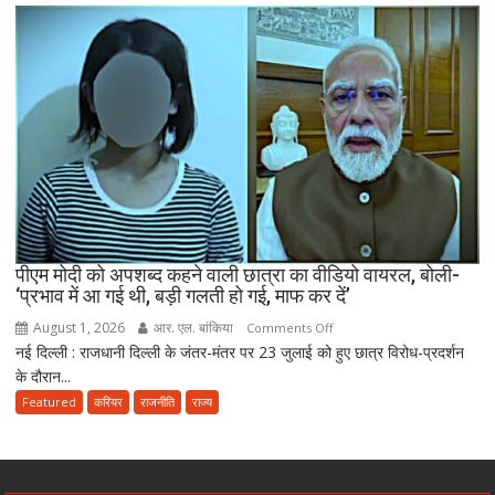
एंटी-
पेपर
लीक
संशोधन
बिल
को
दी
मंजूरी,
अब
10
साल
तक
पीएम मोदी को अपशब्द कहने वाली छात्रा का वीडियो वायरल, बोली-
‘प्रभाव में आ गई थी, बड़ी गलती हो गई, माफ कर दें’
की
सजा
August 1, 2026
आर. एल. बांकिया
on
Comments Off
और
नई दिल्ली : राजधानी दिल्ली के जंतर-मंतर पर 23 जुलाई को हुए छात्र विरोध-प्रदर्शन
पीएम
10
के दौरान...
मोदी
करोड़
को
Featured
करियर
राजनीति
राज्य
तक
अपशब्द
जुर्माने
कहने
का
वाली
प्रावधान