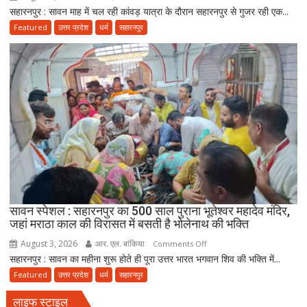
सहारनपुर : सावन माह में चल रही कांवड़ यात्रा के दौरान सहारनपुर से गुजर रही एक...
श्रवण
की
कुमार
सेवा
Featured
उत्तर प्रदेश
धर्म
सहारनपुर
की
ही
मिसाल
भोलेनाथ
:
की
100
सच्ची
वर्षीय
भक्ति
दादी
को
कंधों
पर
बैठाकर
300
किलोमीटर
सावन स्पेशल : सहारनपुर का 500 साल पुराना भूतेश्वर महादेव मंदिर,
जहां मराठा काल की विरासत में बसती है भोलेनाथ की भक्ति
की
कांवड़
August 3, 2026
आर. एल. बांकिया
on
Comments Off
यात्रा
सहारनपुर : सावन का महीना शुरू होते ही पूरा उत्तर भारत भगवान शिव की भक्ति में...
सावन
पर
स्पेशल
Featured
उत्तर प्रदेश
धर्म
सहारनपुर
निकला
:
परिवार
लाइफ स्टाइल
सहारनपुर