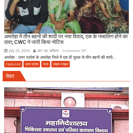
रंगदारी
गैंग
गिरफ्तार
अमरोहा में तीन बहनों की शादी पर नया विवाद, एक के नाबालिग होने का
दावा; CWC ने जारी किया नोटिस
July 25, 2026
आर. एल. बांकिया
on
Comments Off
अमरोहा : उत्तर प्रदेश के अमरोहा जिले में एक ही युवक से तीन बहनों की शादी...
अमरोहा
में
Featured
उत्तर प्रदेश
राज्य
लाइफ स्टाइल
तीन
सेहत
बहनों
की
शादी
पर
नया
विवाद,
एक
के
नाबालिग