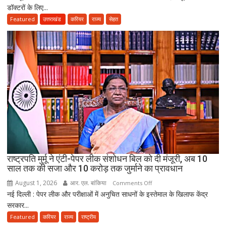
डॉक्टरों के लिए...
के
बाद
Featured
उत्तराखंड
करियर
राज्य
सेहत
3
साल
सरकारी
सेवा
जरूरी!
फिर
ही
कर
सकेंगे
PG,
उत्तराखंड
स्वास्थ्य
राष्ट्रपति मुर्मू ने एंटी-पेपर लीक संशोधन बिल को दी मंजूरी, अब 10
विभाग
साल तक की सजा और 10 करोड़ तक जुर्माने का प्रावधान
ने
August 1, 2026
आर. एल. बांकिया
on
Comments Off
तैयार
नई दिल्ली : पेपर लीक और परीक्षाओं में अनुचित साधनों के इस्तेमाल के खिलाफ केंद्र
राष्ट्रपति
की
सरकार...
मुर्मू
नई
ने
Featured
करियर
राज्य
राष्ट्रीय
पॉलिसी