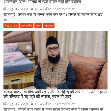
अभिनंदन; बोले- मानक से ऊंचे वाहन नहीं होंगे बर्दाश्त
75
August 7, 2026
आर. एल. बांकिया
on
Comments Off
हजार
सहारनपुर : श्रावण मास की आस्था अपने चरम पर है। हरिद्वार से गंगाजल लेकर लौट
12
का
रहे...
फीट
जुर्माना
के
Featured
उत्तर प्रदेश
राज्य
सहारनपुर
पाइप
से
नप
रही
डीजे
की
हाइट,
सड़क
पर
उतरे
एसएसपी
अभिनंदन;
कांवड़ यात्रा के बीच जमीयत-उलेमा-ए-हिन्द की अपील, ‘अपने मोहल्ले
की मस्जिद में पढ़ें जुमे की नमाज, पैदल ही जाएं’
बोले-
मानक
August 7, 2026
आर. एल. बांकिया
on
Comments Off
से
सहारनपुर : पश्चिमी उत्तर प्रदेश में कांवड़ यात्रा के दूसरे चरण के दौरान शुक्रवार की
कांवड़