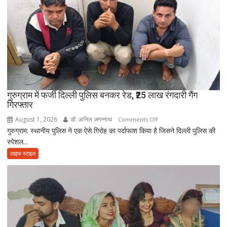
नहीं
आई
आत्मनिर्भर
बेटियां,
चिता
पर
अकेले
विदा
हो
गुरुग्राम में फर्जी दिल्ली पुलिस बनकर रेड, ₹25 लाख रंगदारी गैंग
गिरफ्तार
गए
पिता,
August 1, 2026
डॉ. अनिल जगन्नाथ
on
Comments Off
वृद्धाश्रम
गुरुग्राम: स्थानीय पुलिस ने एक ऐसे गिरोह का पर्दाफाश किया है जिसने दिल्ली पुलिस की
गुरुग्राम
में
स्पेशल...
में
कपड़ा
फर्जी
लाइफ स्टाइल
व्यापारी
दिल्ली
की
पुलिस
मौत
बनकर
रेड,
₹25
लाख