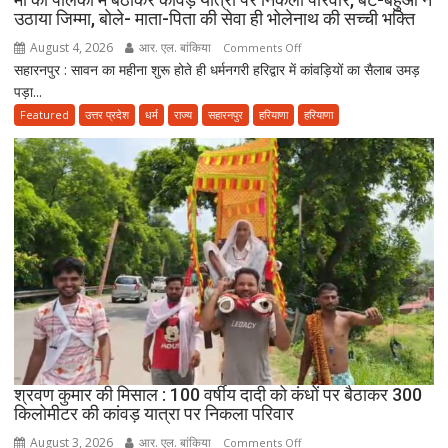
उठाया जिम्मा, बोले- माता-पिता की सेवा ही भोलेनाथ की सच्ची भक्ति
नमाज,
पैदल
August 4, 2026
आर. एल. बांकिया
on
Comments Off
ही
सहारनपुर : सावन का महीना शुरू होते ही धर्मनगरी हरिद्वार में कांवड़ियों का सैलाब उमड़
मां
जाएं’
पड़ा...
को
पालकी
Featured
उत्तर प्रदेश
धर्म
राज्य
सहारनपुर
हरियाणा
हरियाणा
में
बैठाकर
कांवड़
यात्रा
पर
निकला
परिवार,
बेटे-
बहुओं
ने
उठाया
जिम्मा,
श्रवण कुमार की मिसाल : 100 वर्षीय दादी को कंधों पर बैठाकर 300
बोले-
किलोमीटर की कांवड़ यात्रा पर निकला परिवार
माता-
August 3, 2026
आर. एल. बांकिया
on
पिता
Comments Off