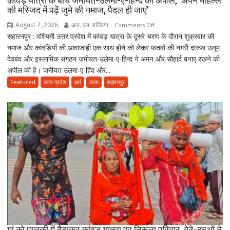
कांवड़ यात्रा के बीच जमीयत-उलेमा-ए-हिन्द की अपील, ‘अपने मोहल्ले
की मस्जिद में पढ़ें जुमे की नमाज, पैदल ही जाएं’
काला
गैंग
August 7, 2026
आर. एल. बांकिया
on
Comments Off
के
सहारनपुर : पश्चिमी उत्तर प्रदेश में कांवड़ यात्रा के दूसरे चरण के दौरान शुक्रवार की
कांवड़
दो
नमाज और कांवड़ियों की आवाजाही एक साथ होने को लेकर फतवों की नगरी दारूल उलूम
यात्रा
शूटरों
देवबंद और इस्लामिक संगठन जमीयत-उलेमा-ए-हिन्द ने अमन और सौहार्द बनाए रखने की
के
पर
अपील की है। जमीयत उलमा-ए-हिंद और...
बीच
75-
जमीयत-
Featured
उत्तर प्रदेश
धर्म
राज्य
सहारनपुर
75
उलेमा-
हजार
ए-
का
हिन्द
जुर्माना
की
अपील,
‘अपने
मोहल्ले
की
मस्जिद
में
पढ़ें
जुमे
की
मां को पालकी में बैठाकर कांवड़ यात्रा पर निकला परिवार, बेटे-बहुओं ने