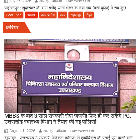
July 25, 2026
आर. एल. बांकिया
on
Comments Off
सहारनपुर : शुक्रवार की शाम गंगोह थाना क्षेत्र के नया गांव (बसी कुंडा) में सब कुछ...
मौत
का
Featured
अपराध
उत्तर प्रदेश
राज्य
सहारनपुर
सेहत
धमाका:
करियर
सहारनपुर
की
पटाखा
फैक्ट्री
में
बिखर
गईं
जिंदगियां,
दो
कारीगरों
की
दर्दनाक
मौत,
MBBS के बाद 3 साल सरकारी सेवा जरूरी! फिर ही कर सकेंगे PG,
दो
उत्तराखंड स्वास्थ्य विभाग ने तैयार की नई पॉलिसी
अब
August 1, 2026
आर. एल. बांकिया
on
Comments Off
भी
देहरादून : उत्तराखंड में सरकारी मेडिकल कॉलेजों से एमबीबीएस की पढ़ाई पूरी करने वाले
MBBS
लापता