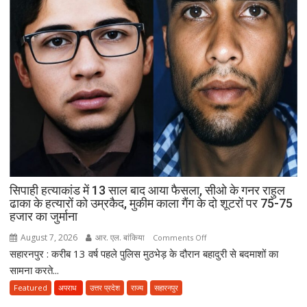
अपील,
‘अपने
मोहल्ले
की
मस्जिद
में
पढ़ें
जुमे
की
नमाज,
पैदल
ही
सिपाही हत्याकांड में 13 साल बाद आया फैसला, सीओ के गनर राहुल
जाएं’
ढाका के हत्यारों को उम्रकैद, मुकीम काला गैंग के दो शूटरों पर 75-75
हजार का जुर्माना
August 7, 2026
आर. एल. बांकिया
on
Comments Off
सहारनपुर : करीब 13 वर्ष पहले पुलिस मुठभेड़ के दौरान बहादुरी से बदमाशों का
सिपाही
हत्याकांड
सामना करते...
में
Featured
अपराध
उत्तर प्रदेश
राज्य
सहारनपुर
13