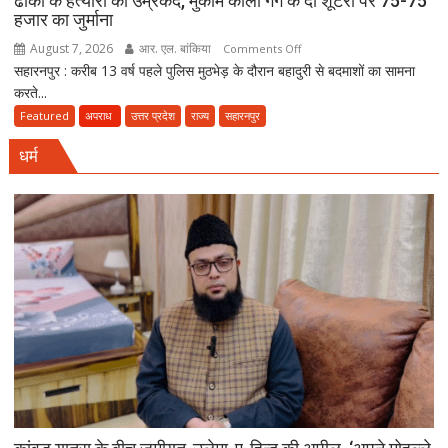
ढाका के हत्यारों को उम्रकैद, मुकीम काला गैंग के दो शूटरों पर 75-75
जाएं’
हजार का जुर्माना
August 7, 2026
आर. एल. बांकिया
on
Comments Off
सहारनपुर : करीब 13 वर्ष पहले पुलिस मुठभेड़ के दौरान बहादुरी से बदमाशों का सामना
सिपाही
करते...
हत्याकांड
में
Featured
अपराध
उत्तर प्रदेश
राज्य
सहारनपुर
13
धर्म
साल
बाद
आया
फैसला,
सीओ
के
गनर
राहुल
ढाका
के
हत्यारों
को
उम्रकैद,
मुकीम