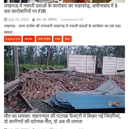
लखनऊ में नकली दवाओं के कारोबार का भंडाफोड़, अमीनाबाद में 5
स्वास्थ्य
दवा कारोबारियों पर FIR
विभाग
ने
July 30, 2026
आर. एल. बांकिया
on
Comments Off
तैयार
लखनऊ : उत्तर प्रदेश की राजधानी लखनऊ में नकली दवाओं के कारोबार का एक बड़ा
लखनऊ
की
मामला...
में
नई
नकली
Featured
अपराध
उत्तर प्रदेश
राज्य
सेहत
पॉलिसी
दवाओं
के
कारोबार
का
भंडाफोड़,
अमीनाबाद
में
5
दवा
कारोबारियों
पर
FIR
मौत का धमाका: सहारनपुर की पटाखा फैक्ट्री में बिखर गईं जिंदगियां,
दो कारीगरों की दर्दनाक मौत, दो अब भी लापता