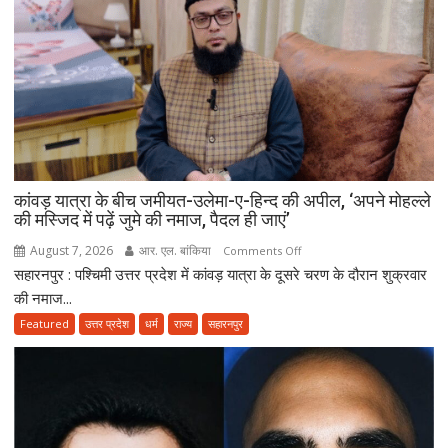
रही
डीजे
की
हाइट,
सड़क
पर
उतरे
एसएसपी
अभिनंदन;
कांवड़ यात्रा के बीच जमीयत-उलेमा-ए-हिन्द की अपील, ‘अपने मोहल्ले
बोले-
की मस्जिद में पढ़ें जुमे की नमाज, पैदल ही जाएं’
मानक
से
August 7, 2026
आर. एल. बांकिया
on
Comments Off
ऊंचे
सहारनपुर : पश्चिमी उत्तर प्रदेश में कांवड़ यात्रा के दूसरे चरण के दौरान शुक्रवार
कांवड़
वाहन
यात्रा
की नमाज...
नहीं
के
Featured
उत्तर प्रदेश
धर्म
राज्य
सहारनपुर
होंगे
बीच
बर्दाश्त
जमीयत-
उलेमा-
ए-
हिन्द
की