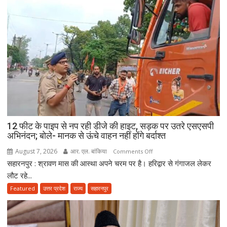
12 फीट के पाइप से नप रही डीजे की हाइट, सड़क पर उतरे एसएसपी
अभिनंदन; बोले- मानक से ऊंचे वाहन नहीं होंगे बर्दाश्त
August 7, 2026
आर. एल. बांकिया
on
Comments Off
सहारनपुर : श्रावण मास की आस्था अपने चरम पर है। हरिद्वार से गंगाजल लेकर
12
फीट
लौट रहे...
के
Featured
उत्तर प्रदेश
राज्य
सहारनपुर
पाइप
से
नप