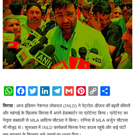
W
F
T
Li
T
G
Pi
C
S
h
ac
w
n
el
m
nt
o
h
सिरसा :
आज इंडियन नेशनल लोकदल (INLD) ने पेट्रोल-डीज़ल की बढ़ती कीमतों
at
e
itt
k
e
ai
er
p
ar
और महंगाई के खिलाफ सिरसा में अपने हेडक्वार्टर पर प्रोटेस्ट किया। प्रोटेस्ट का
s
b
er
e
gr
l
e
y
e
नेतृत्व डबवाली से MLA आदित्य चौटाला ने किया। रानिया से MLA अर्जुन चौटाला
A
o
dI
a
st
Li
भी मौजूद थे। शुरुआत में INLD कार्यकर्ता सिरसा रेस्ट हाउस पहुंचे और कई घंटों
तक सरकार के खिलाफ नारे लगाते हुए धरना दिया।