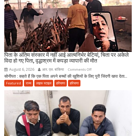
की
आपत्ति,
मौलाना
राशिद
सिद्दीकी
ने
उठाए
सवाल
पिता के अंतिम संस्कार में नहीं आई आत्मनिर्भर बेटियां, चिता पर अकेले
विदा हो गए पिता, वृद्धाश्रम में कपड़ा व्यापारी की मौत
August 6, 2026
आर. एल. बांकिया
on
Comments Off
सोनीपत : कहते हैं कि एक पिता अपने बच्चों की खुशियों के लिए पूरी जिंदगी खपा देता...
पिता
के
Featured
राज्य
लाइफ स्टाइल
हरियाणा
हरियाणा
अंतिम
संस्कार
में
नहीं
आई
आत्मनिर्भर
बेटियां,
चिता