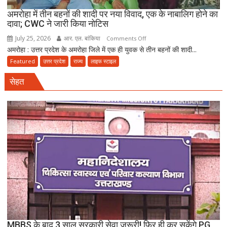
अमरोहा में तीन बहनों की शादी पर नया विवाद, एक के नाबालिग होने का
दावा; CWC ने जारी किया नोटिस
July 25, 2026
आर. एल. बांकिया
on
Comments Off
अमरोहा : उत्तर प्रदेश के अमरोहा जिले में एक ही युवक से तीन बहनों की शादी...
अमरोहा
में
Featured
उत्तर प्रदेश
राज्य
लाइफ स्टाइल
तीन
सेहत
बहनों
की
शादी
पर
नया
विवाद,
एक
के
नाबालिग
होने
का
दावा;
CWC
MBBS के बाद 3 साल सरकारी सेवा जरूरी! फिर ही कर सकेंगे PG,