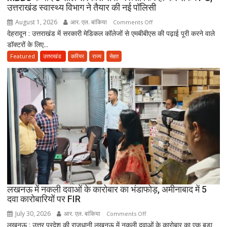
ने
उत्तराखंड स्वास्थ्य विभाग ने तैयार की नई पॉलिसी
जारी
August 1, 2026
आर. एल. बांकिया
on
Comments Off
किया
देहरादून : उत्तराखंड में सरकारी मेडिकल कॉलेजों से एमबीबीएस की पढ़ाई पूरी करने वाले
MBBS
नोटिस
डॉक्टरों के लिए...
के
बाद
Featured
उत्तराखंड
करियर
राज्य
सेहत
3
साल
सरकारी
सेवा
जरूरी!
फिर
ही
कर
सकेंगे
PG,
उत्तराखंड
लखनऊ में नकली दवाओं के कारोबार का भंडाफोड़, अमीनाबाद में 5
स्वास्थ्य
दवा कारोबारियों पर FIR
विभाग
ने
July 30, 2026
आर. एल. बांकिया
on
Comments Off
तैयार
लखनऊ : उत्तर प्रदेश की राजधानी लखनऊ में नकली दवाओं के कारोबार का एक बड़ा
लखनऊ