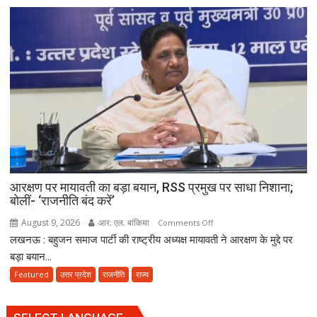
साइबर
ठगी
का
बड़ा
नेटवर्क
ध्वस्त,
तीन
गांवों
से
23
आरोपी
गिरफ्तार
आरक्षण पर मायावती का बड़ा बयान, RSS प्रमुख पर साधा निशाना;
बोलीं- ‘राजनीति बंद करें’
August 9, 2026
आर. एल. बांकिया
on
Comments Off
लखनऊ : बहुजन समाज पार्टी की राष्ट्रीय अध्यक्ष मायावती ने आरक्षण के मुद्दे पर
आरक्षण
पर
बड़ा बयान...
मायावती
Featured
उत्तर प्रदेश
राजनीति
राज्य
का
बड़ा
बयान,