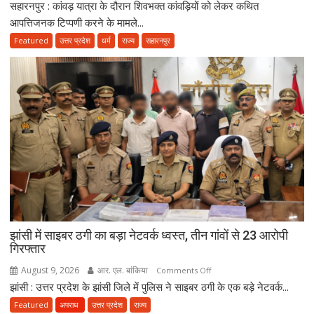
सहारनपुर : कांवड़ यात्रा के दौरान शिवभक्त कांवड़ियों को लेकर कथित
कांवड़ियों
पर
आपत्तिजनक टिप्पणी करने के मामले...
विवादित
Featured
उत्तर प्रदेश
धर्म
राज्य
सहारनपुर
बयान
देने
के
आरोप
में
मौलाना
साजिद
रशीदी
के
खिलाफ
FIR,
देवबंदी
झांसी में साइबर ठगी का बड़ा नेटवर्क ध्वस्त, तीन गांवों से 23 आरोपी
उलेमाओं
गिरफ्तार
ने
भी
August 9, 2026
आर. एल. बांकिया
on
Comments Off
जताई
झांसी : उत्तर प्रदेश के झांसी जिले में पुलिस ने साइबर ठगी के एक बड़े नेटवर्क...
झांसी
नाराजगी
में
Featured
अपराध
उत्तर प्रदेश
राज्य