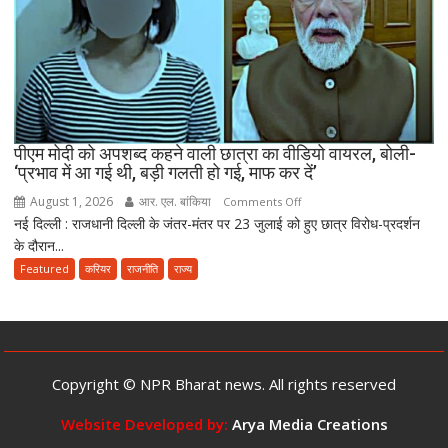
को
दी
मंजूरी,
अब
10
साल
तक
पीएम मोदी को अपशब्द कहने वाली छात्रा का वीडियो वायरल, बोली-
‘प्रभाव में आ गई थी, बड़ी गलती हो गई, माफ कर दें’
की
सजा
August 1, 2026
आर. एल. बांकिया
on
Comments Off
और
नई दिल्ली : राजधानी दिल्ली के जंतर-मंतर पर 23 जुलाई को हुए छात्र विरोध-प्रदर्शन
पीएम
10
के दौरान...
मोदी
करोड़
को
Featured
करियर
राजनीति
राज्य
तक
अपशब्द
जुर्माने
कहने
का
वाली
प्रावधान
छात्रा
का
Copyright © NPR Bharat news. All rights reserved
वीडियो
वायरल,
Website Developed by:
Arya Media Creations
बोली-