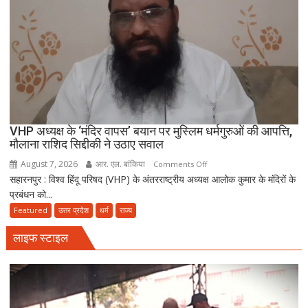
और
सुन्नत
के
मुताबिक़
चलेगा”
:
उलेमा
VHP अध्यक्ष के ‘मंदिर वापस’ बयान पर मुस्लिम धर्मगुरुओं की आपत्ति,
मौलाना राशिद सिद्दीकी ने उठाए सवाल
August 7, 2026
आर. एल. बांकिया
on
Comments Off
सहारनपुर : विश्व हिंदू परिषद (VHP) के अंतरराष्ट्रीय अध्यक्ष आलोक कुमार के मंदिरों के
VHP
प्रबंधन को...
अध्यक्ष
के
Featured
उत्तर प्रदेश
धर्म
राज्य
‘मंदिर
लाइफ स्टाइल
वापस’
बयान
पर
मुस्लिम
धर्मगुरुओं