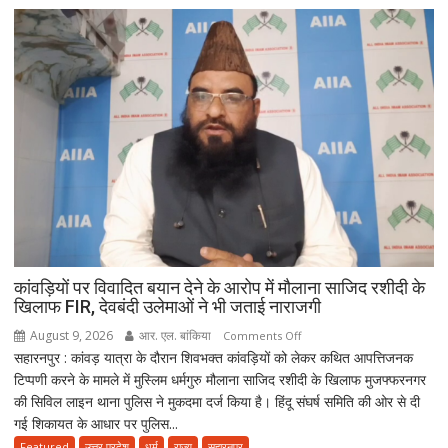
RSS
प्रमुख
पर
साधा
निशाना;
बोलीं-
‘राजनीति
बंद
करें’
कांवड़ियों पर विवादित बयान देने के आरोप में मौलाना साजिद रशीदी के
खिलाफ FIR, देवबंदी उलेमाओं ने भी जताई नाराजगी
August 9, 2026
आर. एल. बांकिया
on
Comments Off
सहारनपुर : कांवड़ यात्रा के दौरान शिवभक्त कांवड़ियों को लेकर कथित आपत्तिजनक
कांवड़ियों
टिप्पणी करने के मामले में मुस्लिम धर्मगुरु मौलाना साजिद रशीदी के खिलाफ मुजफ्फरनगर
पर
की सिविल लाइन थाना पुलिस ने मुकदमा दर्ज किया है। हिंदू संघर्ष समिति की ओर से दी
विवादित
गई शिकायत के आधार पर पुलिस...
बयान
देने
Featured
उत्तर प्रदेश
धर्म
राज्य
सहारनपुर