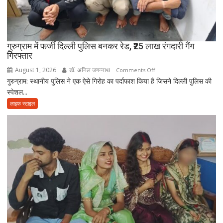
पर
अकेले
विदा
हो
गुरुग्राम में फर्जी दिल्ली पुलिस बनकर रेड, ₹25 लाख रंगदारी गैंग
गिरफ्तार
गए
पिता,
August 1, 2026
डॉ. अनिल जगन्नाथ
on
Comments Off
वृद्धाश्रम
गुरुग्राम: स्थानीय पुलिस ने एक ऐसे गिरोह का पर्दाफाश किया है जिसने दिल्ली पुलिस की
गुरुग्राम
में
स्पेशल...
में
कपड़ा
फर्जी
लाइफ स्टाइल
व्यापारी
दिल्ली
की
पुलिस
मौत
बनकर
रेड,
₹25
लाख
रंगदारी
गैंग
गिरफ्तार