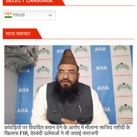
SELECT LANGUAGE
RSS
प्रमुख
Hindi
पर
साधा
निशाना;
ताजा समाचार
बोलीं-
‘राजनीति
बंद
करें’
कांवड़ियों पर विवादित बयान देने के आरोप में मौलाना साजिद रशीदी के
खिलाफ FIR, देवबंदी उलेमाओं ने भी जताई नाराजगी