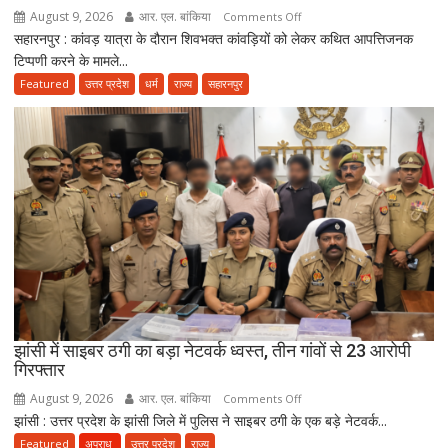
August 9, 2026
आर. एल. बांकिया
on
Comments Off
सहारनपुर : कांवड़ यात्रा के दौरान शिवभक्त कांवड़ियों को लेकर कथित आपत्तिजनक
कांवड़ियों
टिप्पणी करने के मामले...
पर
विवादित
Featured
उत्तर प्रदेश
धर्म
राज्य
सहारनपुर
बयान
देने
के
आरोप
में
मौलाना
साजिद
रशीदी
के
खिलाफ
FIR,
देवबंदी
झांसी में साइबर ठगी का बड़ा नेटवर्क ध्वस्त, तीन गांवों से 23 आरोपी
गिरफ्तार
उलेमाओं
ने
August 9, 2026
आर. एल. बांकिया
on
Comments Off
भी
झांसी : उत्तर प्रदेश के झांसी जिले में पुलिस ने साइबर ठगी के एक बड़े नेटवर्क...
झांसी
जताई
में
Featured
अपराध
उत्तर प्रदेश
राज्य