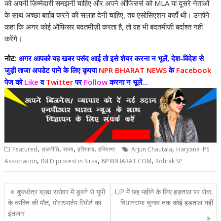
को अपनी ज़िम्मेदारी समझनी चाहिए और अपने ऑफिसर्स को MLA या दूसरे नेताओं
के साथ अच्छा बर्ताव करने की सलाह देनी चाहिए, तब एसोसिएशन कहाँ थी। उन्होंने
कहा कि अगर कोई ऑफिसर बदतमीज़ी करता है, तो वह भी बदतमीज़ी बर्दाश्त नहीं
करेंगे।
नोट:
अगर आपको यह खबर पसंद आई तो इसे शेयर करना न भूलें, देश-विदेश से
जुड़ी ताजा अपडेट पाने के लिए कृपया
NPR BHARAT NEWS
के
Facebook
पेज को
Like
व
Twitter
पर
Follow
करना न भूलें...
,
,
,
,
,
Featured
राजनीति
राज्य
हरियाणा
हरियाणा
Arjun Chautala
Haryana IPS
,
,
,
Association
INLD protest in Sirsa
NPRBHARAT.COM
Rohtak SP
Post
कुरुक्षेत्र ब्रह्म सरोवर में डूबने से यूपी
UP में छह महीने के लिए हड़ताल पर रोक,
navigation
के व्यक्ति की मौत, पोस्टमार्टम रिपोर्ट का
विधानसभा चुनाव तक कोई हड़ताल नहीं
इंतजार