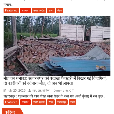
की
मामला...
में
नई
नकली
Featured
अपराध
उत्तर प्रदेश
राज्य
सेहत
पॉलिसी
दवाओं
के
कारोबार
का
भंडाफोड़,
अमीनाबाद
में
5
दवा
कारोबारियों
पर
FIR
मौत का धमाका: सहारनपुर की पटाखा फैक्ट्री में बिखर गईं जिंदगियां,
दो कारीगरों की दर्दनाक मौत, दो अब भी लापता
July 25, 2026
आर. एल. बांकिया
on
Comments Off
सहारनपुर : शुक्रवार की शाम गंगोह थाना क्षेत्र के नया गांव (बसी कुंडा) में सब कुछ...
मौत
का
Featured
अपराध
उत्तर प्रदेश
राज्य
सहारनपुर
सेहत
धमाका:
करियर
सहारनपुर