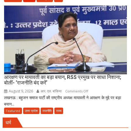
नाराजगी
साइबर
ठगी
का
बड़ा
नेटवर्क
ध्वस्त,
तीन
गांवों
से
23
आरोपी
गिरफ्तार
आरक्षण पर मायावती का बड़ा बयान, RSS प्रमुख पर साधा निशाना;
बोलीं- ‘राजनीति बंद करें’
August 9, 2026
आर. एल. बांकिया
on
Comments Off
लखनऊ : बहुजन समाज पार्टी की राष्ट्रीय अध्यक्ष मायावती ने आरक्षण के मुद्दे पर बड़ा
आरक्षण
बयान...
पर
मायावती
Featured
उत्तर प्रदेश
राजनीति
राज्य
का
धर्म
बड़ा
बयान,