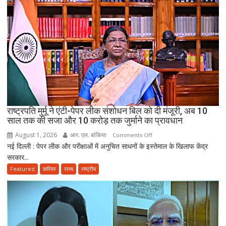
सरकारी
सेवा
जरूरी!
फिर
ही
कर
सकेंगे
PG,
उत्तराखंड
स्वास्थ्य
राष्ट्रपति मुर्मू ने एंटी-पेपर लीक संशोधन बिल को दी मंजूरी, अब 10
विभाग
साल तक की सजा और 10 करोड़ तक जुर्माने का प्रावधान
ने
August 1, 2026
आर. एल. बांकिया
on
Comments Off
तैयार
नई दिल्ली : पेपर लीक और परीक्षाओं में अनुचित साधनों के इस्तेमाल के खिलाफ केंद्र
राष्ट्रपति
की
सरकार...
मुर्मू
नई
ने
Featured
करियर
राज्य
राष्ट्रीय
पॉलिसी
एंटी-
पेपर
लीक
संशोधन
बिल