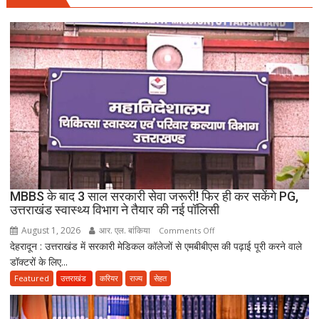
की
पटाखा
फैक्ट्री
में
बिखर
गईं
जिंदगियां,
दो
कारीगरों
की
दर्दनाक
मौत,
MBBS के बाद 3 साल सरकारी सेवा जरूरी! फिर ही कर सकेंगे PG,
दो
उत्तराखंड स्वास्थ्य विभाग ने तैयार की नई पॉलिसी
अब
August 1, 2026
आर. एल. बांकिया
on
Comments Off
भी
देहरादून : उत्तराखंड में सरकारी मेडिकल कॉलेजों से एमबीबीएस की पढ़ाई पूरी करने वाले
MBBS
लापता
डॉक्टरों के लिए...
के
बाद
Featured
उत्तराखंड
करियर
राज्य
सेहत
3
साल