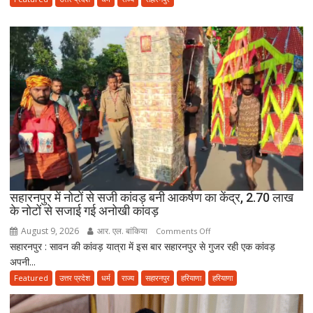
के
आरोप
में
मौलाना
साजिद
रशीदी
के
खिलाफ
FIR,
देवबंदी
उलेमाओं
ने
सहारनपुर में नोटों से सजी कांवड़ बनी आकर्षण का केंद्र, 2.70 लाख
भी
के नोटों से सजाई गई अनोखी कांवड़
जताई
नाराजगी
August 9, 2026
आर. एल. बांकिया
on
Comments Off
सहारनपुर : सावन की कांवड़ यात्रा में इस बार सहारनपुर से गुजर रही एक कांवड़
सहारनपुर
अपनी...
में
नोटों
Featured
उत्तर प्रदेश
धर्म
राज्य
सहारनपुर
हरियाणा
हरियाणा
से
सजी