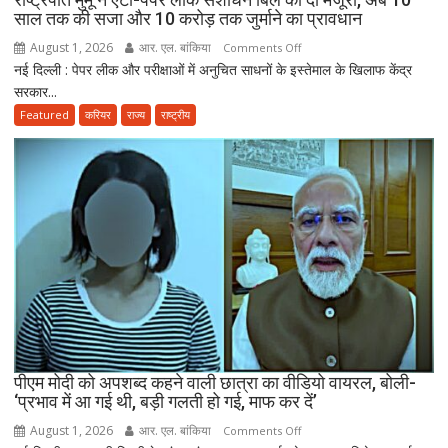
विभाग
साल तक की सजा और 10 करोड़ तक जुर्माने का प्रावधान
ने
August 1, 2026
आर. एल. बांकिया
on
Comments Off
तैयार
नई दिल्ली : पेपर लीक और परीक्षाओं में अनुचित साधनों के इस्तेमाल के खिलाफ केंद्र
राष्ट्रपति
की
सरकार...
मुर्मू
नई
ने
Featured
करियर
राज्य
राष्ट्रीय
पॉलिसी
एंटी-
पेपर
लीक
संशोधन
बिल
को
दी
मंजूरी,
अब
10
साल
तक
पीएम मोदी को अपशब्द कहने वाली छात्रा का वीडियो वायरल, बोली-
‘प्रभाव में आ गई थी, बड़ी गलती हो गई, माफ कर दें’
की
सजा
August 1, 2026
आर. एल. बांकिया
on
Comments Off
और