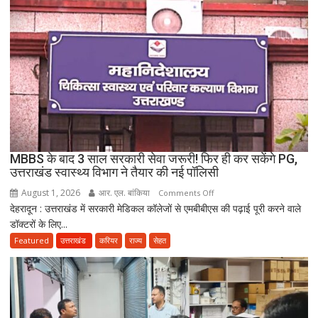
पर
नया
विवाद,
एक
के
नाबालिग
होने
का
दावा;
CWC
MBBS के बाद 3 साल सरकारी सेवा जरूरी! फिर ही कर सकेंगे PG,
ने
उत्तराखंड स्वास्थ्य विभाग ने तैयार की नई पॉलिसी
जारी
August 1, 2026
आर. एल. बांकिया
on
Comments Off
किया
देहरादून : उत्तराखंड में सरकारी मेडिकल कॉलेजों से एमबीबीएस की पढ़ाई पूरी करने वाले
MBBS
नोटिस
डॉक्टरों के लिए...
के
बाद
Featured
उत्तराखंड
करियर
राज्य
सेहत
3
साल
सरकारी
सेवा
जरूरी!