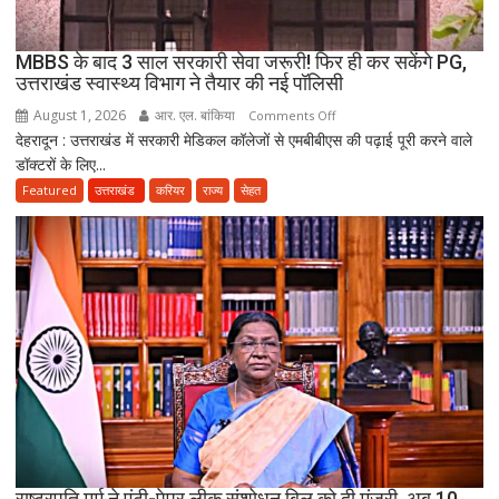
दर्दनाक
मौत,
MBBS के बाद 3 साल सरकारी सेवा जरूरी! फिर ही कर सकेंगे PG,
दो
उत्तराखंड स्वास्थ्य विभाग ने तैयार की नई पॉलिसी
अब
August 1, 2026
आर. एल. बांकिया
on
Comments Off
भी
देहरादून : उत्तराखंड में सरकारी मेडिकल कॉलेजों से एमबीबीएस की पढ़ाई पूरी करने वाले
MBBS
लापता
डॉक्टरों के लिए...
के
बाद
Featured
उत्तराखंड
करियर
राज्य
सेहत
3
साल
सरकारी
सेवा
जरूरी!
फिर
ही
कर
सकेंगे
PG,
उत्तराखंड
स्वास्थ्य
राष्ट्रपति मुर्मू ने एंटी-पेपर लीक संशोधन बिल को दी मंजूरी, अब 10