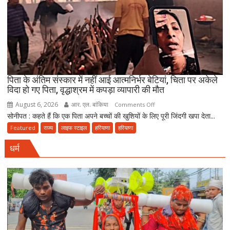
से
पूछा-
आखिर
चुनाव
में
देरी
क्यों?
पिता के अंतिम संस्कार में नहीं आई आत्मनिर्भर बेटियां, चिता पर अकेले
विदा हो गए पिता, वृद्धाश्रम में कपड़ा व्यापारी की मौत
नवंबर
तक
August 6, 2026
आर. एल. बांकिया
on
Comments Off
पूरा
सोनीपत : कहते हैं कि एक पिता अपने बच्चों की खुशियों के लिए पूरी जिंदगी खपा देता...
पिता
करना
के
Featured
राज्य
लाइफ स्टाइल
हरियाणा
हरियाणा
होगा
अंतिम
संवैधानिक
धर्म
संस्कार
दायित्व
में
नहीं
आई
आत्मनिर्भर
बेटियां,
चिता
पर