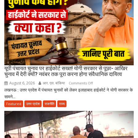
थे…”
उमाशंकर
सिंह
को
याद
कर
भावुक
हुईं
मायावती,
बेटे
यूपी पंचायत चुनाव पर हाईकोर्ट सख्त! योगी सरकार से पूछा- आखिर
को
चुनाव में देरी क्यों? नवंबर तक पूरा करना होगा संवैधानिक दायित्व
राजनीति
August 6, 2026
आर. एल. बांकिया
on
Comments Off
में
लखनऊ : उत्तर प्रदेश में पंचायत चुनावों को लेकर इलाहाबाद हाईकोर्ट ने योगी सरकार के
यूपी
आगे
सामने...
पंचायत
बढ़ाने
चुनाव
Featured
उत्तर प्रदेश
राजनीति
राज्य
का
पर
किया
हाईकोर्ट
ऐलान
सख्त!
योगी
सरकार