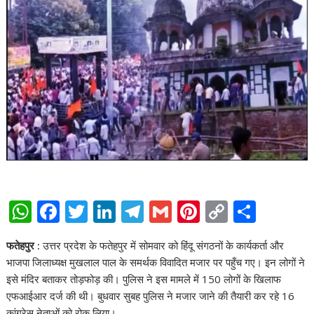
W
F
T
Li
T
G
Pi
C
S
h
ac
w
n
el
m
nt
o
h
फतेहपुर :
उत्तर प्रदेश के फतेहपुर में सोमवार को हिंदू संगठनों के कार्यकर्ता और
at
e
itt
k
e
ai
er
p
ar
भाजपा जिलाध्यक्ष मुखलाल पाल के समर्थक विवादित मजार पर पहुँच गए। इन लोगों ने
s
b
er
e
gr
l
e
y
e
इसे मंदिर बताकर तोड़फोड़ की। पुलिस ने इस मामले में 150 लोगों के खिलाफ
A
o
dI
a
st
Li
एफआईआर दर्ज की थी। बुधवार सुबह पुलिस ने मजार जाने की तैयारी कर रहे 16
कांग्रेस नेताओं को रोक लिया।