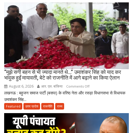
विदा
हो
गए
पिता,
वृद्धाश्रम
में
कपड़ा
व्यापारी
की
मौत
“मुझे सगी बहन से भी ज्यादा मानते थे…” उमाशंकर सिंह को याद कर
भावुक हुईं मायावती, बेटे को राजनीति में आगे बढ़ाने का किया ऐलान
August 6, 2026
आर. एल. बांकिया
on
Comments Off
लखनऊ : बहुजन समाज पार्टी (बसपा) के वरिष्ठ नेता और रसड़ा विधानसभा से विधायक
“मुझे
उमाशंकर सिंह...
सगी
बहन
Featured
उत्तर प्रदेश
राजनीति
राज्य
से
भी
ज्यादा
मानते