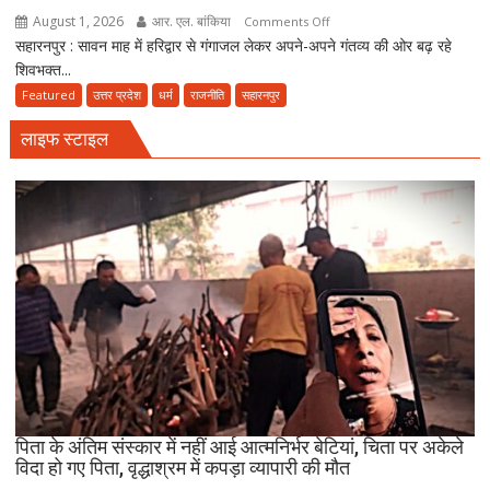
विरासत
August 1, 2026
आर. एल. बांकिया
on
Comments Off
में
सहारनपुर : सावन माह में हरिद्वार से गंगाजल लेकर अपने-अपने गंतव्य की ओर बढ़ रहे
कांवड़
बसती
शिवभक्त...
सेवा
है
शिविर
Featured
उत्तर प्रदेश
धर्म
राजनीति
सहारनपुर
भोलेनाथ
में
की
लाइफ स्टाइल
पहुंचे
भक्ति
सांसद
इमरान
मसूद,
बोले-
हिंदू-
मुस्लिम
मिलकर
निभाते
हैं
सेवा
की
परंपरा
पिता के अंतिम संस्कार में नहीं आई आत्मनिर्भर बेटियां, चिता पर अकेले
विदा हो गए पिता, वृद्धाश्रम में कपड़ा व्यापारी की मौत