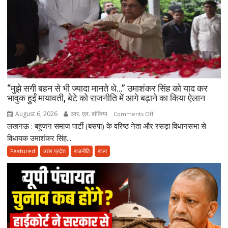
“मुझे सगी बहन से भी ज्यादा मानते थे…” उमाशंकर सिंह को याद कर
भावुक हुईं मायावती, बेटे को राजनीति में आगे बढ़ाने का किया ऐलान
August 6, 2026
आर. एल. बांकिया
on
Comments Off
लखनऊ : बहुजन समाज पार्टी (बसपा) के वरिष्ठ नेता और रसड़ा विधानसभा से
“मुझे
सगी
विधायक उमाशंकर सिंह...
बहन
Featured
उत्तर प्रदेश
राजनीति
राज्य
से
भी
ज्यादा
मानते
थे…”
उमाशंकर
सिंह