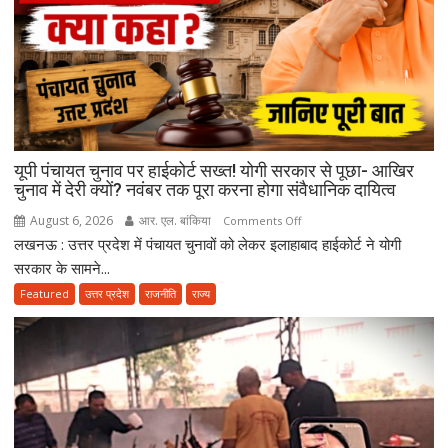
को
याद
कर
भावुक
हुईं
मायावती,
बेटे
यूपी पंचायत चुनाव पर हाईकोर्ट सख्त! योगी सरकार से पूछा- आखिर
को
चुनाव में देरी क्यों? नवंबर तक पूरा करना होगा संवैधानिक दायित्व
राजनीति
में
August 6, 2026
आर. एल. बांकिया
on
Comments Off
आगे
लखनऊ : उत्तर प्रदेश में पंचायत चुनावों को लेकर इलाहाबाद हाईकोर्ट ने योगी
यूपी
बढ़ाने
पंचायत
सरकार के सामने...
का
चुनाव
Featured
उत्तर प्रदेश
राजनीति
राज्य
किया
पर
ऐलान
हाईकोर्ट
सख्त!
योगी
सरकार
से
पूछा-