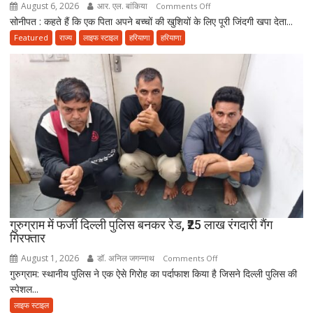
August 6, 2026
आर. एल. बांकिया
on
Comments Off
सोनीपत : कहते हैं कि एक पिता अपने बच्चों की खुशियों के लिए पूरी जिंदगी खपा देता...
पिता
के
Featured
राज्य
लाइफ स्टाइल
हरियाणा
हरियाणा
अंतिम
संस्कार
में
नहीं
आई
आत्मनिर्भर
बेटियां,
चिता
पर
अकेले
विदा
हो
गुरुग्राम में फर्जी दिल्ली पुलिस बनकर रेड, ₹25 लाख रंगदारी गैंग
गिरफ्तार
गए
पिता,
August 1, 2026
डॉ. अनिल जगन्नाथ
on
Comments Off
वृद्धाश्रम
गुरुग्राम: स्थानीय पुलिस ने एक ऐसे गिरोह का पर्दाफाश किया है जिसने दिल्ली पुलिस की
गुरुग्राम
में
स्पेशल...
में
कपड़ा
फर्जी
लाइफ स्टाइल
व्यापारी