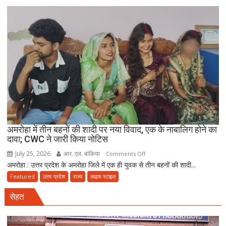
दिल्ली
की
पुलिस
मौत
बनकर
रेड,
₹25
लाख
रंगदारी
गैंग
गिरफ्तार
अमरोहा में तीन बहनों की शादी पर नया विवाद, एक के नाबालिग होने का
दावा; CWC ने जारी किया नोटिस
July 25, 2026
आर. एल. बांकिया
on
Comments Off
अमरोहा : उत्तर प्रदेश के अमरोहा जिले में एक ही युवक से तीन बहनों की शादी...
अमरोहा
में
Featured
उत्तर प्रदेश
राज्य
लाइफ स्टाइल
तीन
सेहत
बहनों
की
शादी