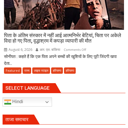
आखिर
चुनाव
में
देरी
क्यों?
पिता के अंतिम संस्कार में नहीं आई आत्मनिर्भर बेटियां, चिता पर अकेले
नवंबर
विदा हो गए पिता, वृद्धाश्रम में कपड़ा व्यापारी की मौत
तक
पूरा
August 6, 2026
आर. एल. बांकिया
on
Comments Off
करना
सोनीपत : कहते हैं कि एक पिता अपने बच्चों की खुशियों के लिए पूरी जिंदगी खपा
पिता
होगा
के
देता...
संवैधानिक
अंतिम
Featured
राज्य
लाइफ स्टाइल
हरियाणा
हरियाणा
दायित्व
संस्कार
में
नहीं
SELECT LANGUAGE
आई
आत्मनिर्भर
Hindi
बेटियां,
चिता
पर
ताजा समाचार
अकेले