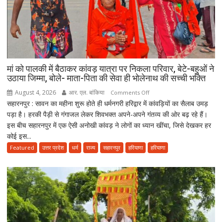
अकेले
विदा
हो
गए
पिता,
वृद्धाश्रम
मां को पालकी में बैठाकर कांवड़ यात्रा पर निकला परिवार, बेटे-बहुओं ने
में
उठाया जिम्मा, बोले- माता-पिता की सेवा ही भोलेनाथ की सच्ची भक्ति
कपड़ा
August 4, 2026
आर. एल. बांकिया
on
Comments Off
व्यापारी
सहारनपुर : सावन का महीना शुरू होते ही धर्मनगरी हरिद्वार में कांवड़ियों का सैलाब उमड़
मां
की
पड़ा है। हरकी पैड़ी से गंगाजल लेकर शिवभक्त अपने-अपने गंतव्य की ओर बढ़ रहे हैं।
को
मौत
इस बीच सहारनपुर में एक ऐसी अनोखी कांवड़ ने लोगों का ध्यान खींचा, जिसे देखकर हर
पालकी
कोई इस...
में
बैठाकर
Featured
उत्तर प्रदेश
धर्म
राज्य
सहारनपुर
हरियाणा
हरियाणा
कांवड़
यात्रा
पर
निकला
परिवार,
बेटे-