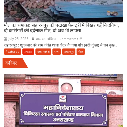
दवा
कारोबारियों
पर
FIR
मौत का धमाका: सहारनपुर की पटाखा फैक्ट्री में बिखर गईं जिंदगियां,
दो कारीगरों की दर्दनाक मौत, दो अब भी लापता
July 25, 2026
आर. एल. बांकिया
on
Comments Off
सहारनपुर : शुक्रवार की शाम गंगोह थाना क्षेत्र के नया गांव (बसी कुंडा) में सब कुछ...
मौत
का
Featured
अपराध
उत्तर प्रदेश
राज्य
सहारनपुर
सेहत
धमाका:
करियर
सहारनपुर
की
पटाखा
फैक्ट्री
में
बिखर
गईं
जिंदगियां,
दो
कारीगरों
की