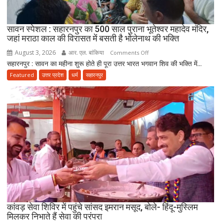
बैठाकर
300
किलोमीटर
सावन स्पेशल : सहारनपुर का 500 साल पुराना भूतेश्वर महादेव मंदिर,
जहां मराठा काल की विरासत में बसती है भोलेनाथ की भक्ति
की
कांवड़
August 3, 2026
आर. एल. बांकिया
on
Comments Off
यात्रा
सहारनपुर : सावन का महीना शुरू होते ही पूरा उत्तर भारत भगवान शिव की भक्ति में...
सावन
पर
स्पेशल
Featured
उत्तर प्रदेश
धर्म
सहारनपुर
निकला
:
परिवार
सहारनपुर
का
500
साल
पुराना
भूतेश्वर
महादेव
मंदिर,
जहां
मराठा
काल
कांवड़ सेवा शिविर में पहुंचे सांसद इमरान मसूद, बोले- हिंदू-मुस्लिम
मिलकर निभाते हैं सेवा की परंपरा
की