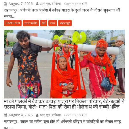
सवाल
August 7, 2026
आर. एल. बांकिया
on
Comments Off
सहारनपुर : पश्चिमी उत्तर प्रदेश में कांवड़ यात्रा के दूसरे चरण के दौरान शुक्रवार की
कांवड़
नमाज...
यात्रा
के
Featured
उत्तर प्रदेश
धर्म
राज्य
सहारनपुर
बीच
जमीयत-
उलेमा-
ए-
हिन्द
की
अपील,
‘अपने
मोहल्ले
की
मस्जिद
में
मां को पालकी में बैठाकर कांवड़ यात्रा पर निकला परिवार, बेटे-बहुओं ने
पढ़ें
उठाया जिम्मा, बोले- माता-पिता की सेवा ही भोलेनाथ की सच्ची भक्ति
जुमे
August 4, 2026
आर. एल. बांकिया
on
Comments Off
की
सहारनपुर : सावन का महीना शुरू होते ही धर्मनगरी हरिद्वार में कांवड़ियों का सैलाब उमड़
मां
नमाज,
पड़ा...
को