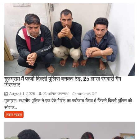
अंतिम
की
संस्कार
सच्ची
में
भक्ति
नहीं
आई
आत्मनिर्भर
बेटियां,
चिता
पर
अकेले
विदा
हो
गुरुग्राम में फर्जी दिल्ली पुलिस बनकर रेड, ₹25 लाख रंगदारी गैंग
गिरफ्तार
गए
पिता,
August 1, 2026
डॉ. अनिल जगन्नाथ
on
Comments Off
वृद्धाश्रम
गुरुग्राम: स्थानीय पुलिस ने एक ऐसे गिरोह का पर्दाफाश किया है जिसने दिल्ली पुलिस की
गुरुग्राम
में
स्पेशल...
में
कपड़ा
फर्जी
लाइफ स्टाइल
व्यापारी
दिल्ली
की
पुलिस
मौत
बनकर