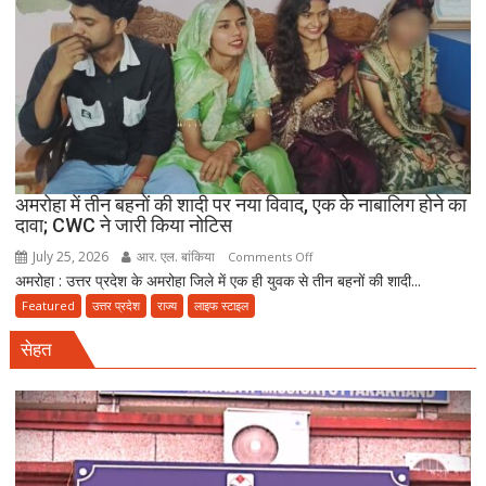
रेड,
₹25
लाख
रंगदारी
गैंग
गिरफ्तार
अमरोहा में तीन बहनों की शादी पर नया विवाद, एक के नाबालिग होने का
दावा; CWC ने जारी किया नोटिस
July 25, 2026
आर. एल. बांकिया
on
Comments Off
अमरोहा : उत्तर प्रदेश के अमरोहा जिले में एक ही युवक से तीन बहनों की शादी...
अमरोहा
में
Featured
उत्तर प्रदेश
राज्य
लाइफ स्टाइल
तीन
सेहत
बहनों
की
शादी
पर
नया
विवाद,