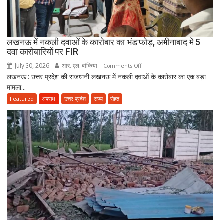
सकेंगे
PG,
उत्तराखंड
लखनऊ में नकली दवाओं के कारोबार का भंडाफोड़, अमीनाबाद में 5
स्वास्थ्य
दवा कारोबारियों पर FIR
विभाग
ने
July 30, 2026
आर. एल. बांकिया
on
Comments Off
तैयार
लखनऊ : उत्तर प्रदेश की राजधानी लखनऊ में नकली दवाओं के कारोबार का एक बड़ा
लखनऊ
की
मामला...
में
नई
नकली
Featured
अपराध
उत्तर प्रदेश
राज्य
सेहत
पॉलिसी
दवाओं
के
कारोबार
का
भंडाफोड़,
अमीनाबाद
में
5
दवा
कारोबारियों
पर