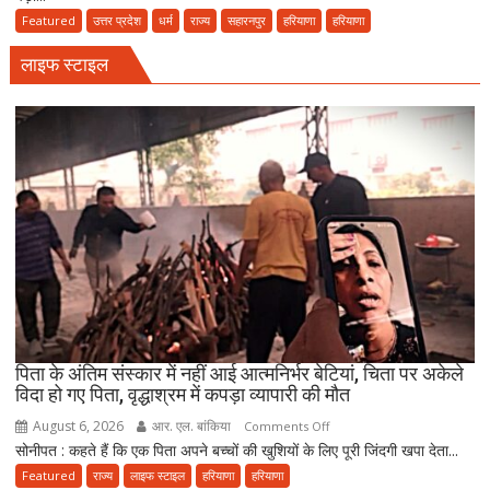
पैदल
पालकी
Featured
उत्तर प्रदेश
धर्म
राज्य
सहारनपुर
हरियाणा
हरियाणा
ही
में
जाएं’
लाइफ स्टाइल
बैठाकर
कांवड़
यात्रा
पर
निकला
परिवार,
बेटे-
बहुओं
ने
उठाया
जिम्मा,
बोले-
माता-
पिता के अंतिम संस्कार में नहीं आई आत्मनिर्भर बेटियां, चिता पर अकेले
पिता
विदा हो गए पिता, वृद्धाश्रम में कपड़ा व्यापारी की मौत
की
August 6, 2026
आर. एल. बांकिया
on
Comments Off
सेवा
सोनीपत : कहते हैं कि एक पिता अपने बच्चों की खुशियों के लिए पूरी जिंदगी खपा देता...
पिता
ही
के
Featured
राज्य
लाइफ स्टाइल
हरियाणा
हरियाणा
भोलेनाथ