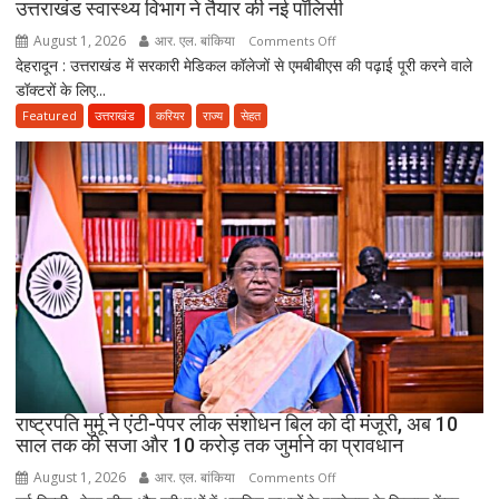
उत्तराखंड स्वास्थ्य विभाग ने तैयार की नई पॉलिसी
अब
August 1, 2026
आर. एल. बांकिया
on
Comments Off
भी
देहरादून : उत्तराखंड में सरकारी मेडिकल कॉलेजों से एमबीबीएस की पढ़ाई पूरी करने वाले
MBBS
लापता
डॉक्टरों के लिए...
के
बाद
Featured
उत्तराखंड
करियर
राज्य
सेहत
3
साल
सरकारी
सेवा
जरूरी!
फिर
ही
कर
सकेंगे
PG,
उत्तराखंड
स्वास्थ्य
राष्ट्रपति मुर्मू ने एंटी-पेपर लीक संशोधन बिल को दी मंजूरी, अब 10
विभाग
साल तक की सजा और 10 करोड़ तक जुर्माने का प्रावधान
ने
August 1, 2026
आर. एल. बांकिया
on
Comments Off
तैयार