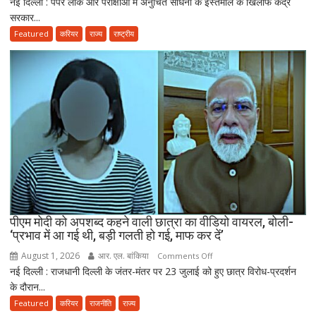
नई दिल्ली : पेपर लीक और परीक्षाओं में अनुचित साधनों के इस्तेमाल के खिलाफ केंद्र
राष्ट्रपति
की
सरकार...
मुर्मू
नई
ने
Featured
करियर
राज्य
राष्ट्रीय
पॉलिसी
एंटी-
पेपर
लीक
संशोधन
बिल
को
दी
मंजूरी,
अब
10
साल
तक
पीएम मोदी को अपशब्द कहने वाली छात्रा का वीडियो वायरल, बोली-
‘प्रभाव में आ गई थी, बड़ी गलती हो गई, माफ कर दें’
की
सजा
August 1, 2026
आर. एल. बांकिया
on
Comments Off
और
नई दिल्ली : राजधानी दिल्ली के जंतर-मंतर पर 23 जुलाई को हुए छात्र विरोध-प्रदर्शन
पीएम
10
के दौरान...
मोदी
करोड़
को
Featured
करियर
राजनीति
राज्य
तक