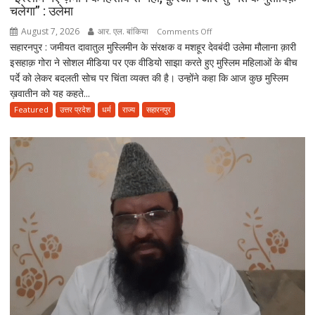
चलेगा” : उलेमा
August 7, 2026
आर. एल. बांकिया
on
Comments Off
सहारनपुर : जमीयत दावातुल मुस्लिमीन के संरक्षक व मशहूर देवबंदी उलेमा मौलाना क़ारी
”इस्लाम
इसहाक़ गोरा ने सोशल मीडिया पर एक वीडियो साझा करते हुए मुस्लिम महिलाओं के बीच
नए
पर्दे को लेकर बदलती सोच पर चिंता व्यक्त की है। उन्होंने कहा कि आज कुछ मुस्लिम
ज़माने
ख़वातीन को यह कहते...
के
हिसाब
Featured
उत्तर प्रदेश
धर्म
राज्य
सहारनपुर
से
नहीं,
क़ुरआन
और
सुन्नत
के
मुताबिक़
चलेगा”
:
उलेमा