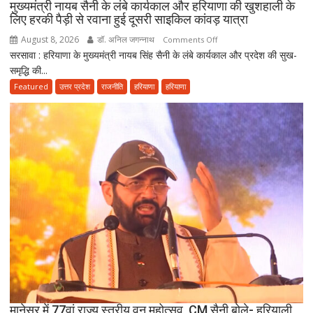
मुख्यमंत्री नायब सैनी के लंबे कार्यकाल और हरियाणा की खुशहाली के
बनाएंगे
लिए हरकी पैड़ी से रवाना हुई दूसरी साइकिल कांवड़ यात्रा
अग्रणी
August 8, 2026
डॉ. अनिल जगन्नाथ
on
Comments Off
राज्य
सरसावा : हरियाणा के मुख्यमंत्री नायब सिंह सैनी के लंबे कार्यकाल और प्रदेश की सुख-
मुख्यमंत्री
समृद्धि की...
नायब
सैनी
Featured
उत्तर प्रदेश
राजनीति
हरियाणा
हरियाणा
के
लंबे
कार्यकाल
और
हरियाणा
की
खुशहाली
के
लिए
हरकी
पैड़ी
से
रवाना
हुई
मानेसर में 77वां राज्य स्तरीय वन महोत्सव, CM सैनी बोले- हरियाली