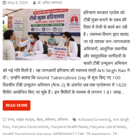
May 8, 2026
डॉ. अनिल जगन्नाथ
हरियाणा सरकार प्रदेश को
टीबी मुक्त बनाने के लक्ष्य की
दिशा में तेजी से कार्य कर रही
है। स्वास्थ्य विभाग द्वारा चलाए
जा रहे व्यापक जन-जागरूकता
अभियानों, आधुनिक तकनीक
और सामुदायिक भागीदारी के
चलते टीबी उन्मूलन अभियान
को नई गति मिली है। यह जानकारी हरियाणा की स्वास्थ्य मंत्री Arti Singh Rao ने
दी। उन्होंने बताया कि World Tuberculosis Day से शुरू किए गए 100
दिवसीय टीबी उन्मूलन अभियान (फेज-2) के अंतर्गत अब तक प्रदेशभर में 1620
शिविर आयोजित किए जा चुके हैं। इन शिविरों के माध्यम से लगभग 1.81 लाख…
READ MORE
,
,
,
,
,
राज्य
लाइफ स्टाइल
सेहत
हरियाणा
हरियाणा
AI Based Screening
Arti Singh
,
,
,
,
Rao
Haryana Government
Haryana Health News
Haryana Latest News
,
,
,
Health Department Haryana
NPRBHARAT.COM
TB Awareness
TB