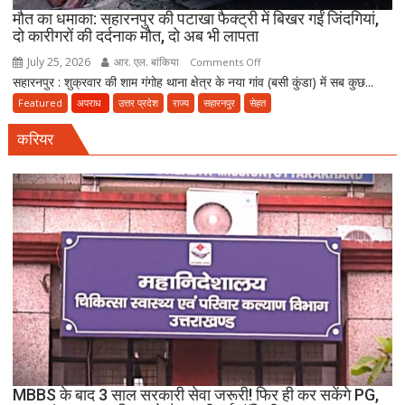
FIR
मौत का धमाका: सहारनपुर की पटाखा फैक्ट्री में बिखर गईं जिंदगियां,
दो कारीगरों की दर्दनाक मौत, दो अब भी लापता
July 25, 2026
आर. एल. बांकिया
on
Comments Off
सहारनपुर : शुक्रवार की शाम गंगोह थाना क्षेत्र के नया गांव (बसी कुंडा) में सब कुछ...
मौत
का
Featured
अपराध
उत्तर प्रदेश
राज्य
सहारनपुर
सेहत
धमाका:
करियर
सहारनपुर
की
पटाखा
फैक्ट्री
में
बिखर
गईं
जिंदगियां,
दो
कारीगरों
की
दर्दनाक
मौत,
MBBS के बाद 3 साल सरकारी सेवा जरूरी! फिर ही कर सकेंगे PG,
दो