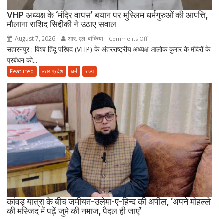
VHP अध्यक्ष के ‘मंदिर वापस’ बयान पर मुस्लिम धर्मगुरुओं की आपत्ति,
मौलाना राशिद सिद्दीकी ने उठाए सवाल
August 7, 2026
आर. एल. बांकिया
on
Comments Off
सहारनपुर : विश्व हिंदू परिषद (VHP) के अंतरराष्ट्रीय अध्यक्ष आलोक कुमार के मंदिरों के
VHP
प्रबंधन को...
अध्यक्ष
के
Featured
उत्तर प्रदेश
धर्म
राज्य
‘मंदिर
वापस’
बयान
पर
मुस्लिम
धर्मगुरुओं
की
आपत्ति,
मौलाना
राशिद
सिद्दीकी
ने
कांवड़ यात्रा के बीच जमीयत-उलेमा-ए-हिन्द की अपील, ‘अपने मोहल्ले
की मस्जिद में पढ़ें जुमे की नमाज, पैदल ही जाएं’
उठाए