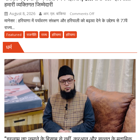
दूसरी
हमारी व्यक्तिगत जिम्मेदारी
साइकिल
August 8, 2026
आर. एल. बांकिया
on
Comments Off
कांवड़
मानेसर : हरियाणा में पर्यावरण संरक्षण और हरियाली को बढ़ावा देने के उद्देश्य से 77वें
मानेसर
यात्रा
राज्य...
में
77वां
Featured
राजनीति
राज्य
हरियाणा
हरियाणा
राज्य
धर्म
स्तरीय
वन
महोत्सव,
CM
सैनी
बोले-
हरियाली
हमारी
व्यक्तिगत
जिम्मेदारी
”इस्लाम नए ज़माने के हिसाब से नहीं, क़ुरआन और सुन्नत के मुताबिक़