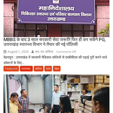
एक
के
नाबालिग
होने
का
दावा;
CWC
MBBS के बाद 3 साल सरकारी सेवा जरूरी! फिर ही कर सकेंगे PG,
ने
उत्तराखंड स्वास्थ्य विभाग ने तैयार की नई पॉलिसी
जारी
August 1, 2026
आर. एल. बांकिया
on
Comments Off
किया
देहरादून : उत्तराखंड में सरकारी मेडिकल कॉलेजों से एमबीबीएस की पढ़ाई पूरी करने वाले
MBBS
नोटिस
डॉक्टरों के लिए...
के
बाद
Featured
उत्तराखंड
करियर
राज्य
सेहत
3
साल
सरकारी
सेवा
जरूरी!
फिर
ही
कर