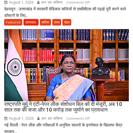
August 1, 2026
आर. एल. बांकिया
on
Comments Off
भी
देहरादून : उत्तराखंड में सरकारी मेडिकल कॉलेजों से एमबीबीएस की पढ़ाई पूरी करने वाले
MBBS
लापता
डॉक्टरों के लिए...
के
बाद
Featured
उत्तराखंड
करियर
राज्य
सेहत
3
साल
सरकारी
सेवा
जरूरी!
फिर
ही
कर
सकेंगे
PG,
उत्तराखंड
स्वास्थ्य
राष्ट्रपति मुर्मू ने एंटी-पेपर लीक संशोधन बिल को दी मंजूरी, अब 10
विभाग
साल तक की सजा और 10 करोड़ तक जुर्माने का प्रावधान
ने
August 1, 2026
आर. एल. बांकिया
on
Comments Off
तैयार
नई दिल्ली : पेपर लीक और परीक्षाओं में अनुचित साधनों के इस्तेमाल के खिलाफ केंद्र
राष्ट्रपति
की
सरकार...
मुर्मू
नई