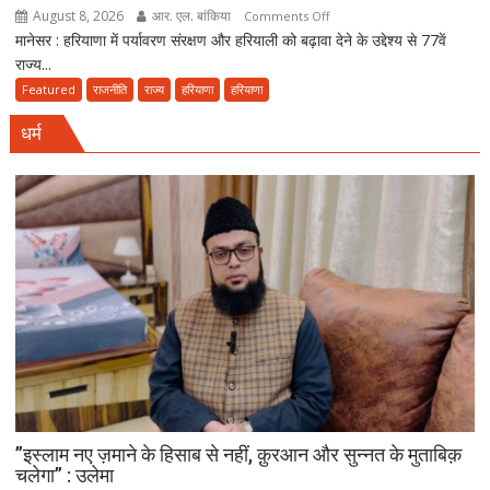
August 8, 2026
आर. एल. बांकिया
on
Comments Off
कांवड़
मानेसर : हरियाणा में पर्यावरण संरक्षण और हरियाली को बढ़ावा देने के उद्देश्य से 77वें
मानेसर
यात्रा
राज्य...
में
77वां
Featured
राजनीति
राज्य
हरियाणा
हरियाणा
राज्य
धर्म
स्तरीय
वन
महोत्सव,
CM
सैनी
बोले-
हरियाली
हमारी
व्यक्तिगत
जिम्मेदारी
”इस्लाम नए ज़माने के हिसाब से नहीं, क़ुरआन और सुन्नत के मुताबिक़
चलेगा” : उलेमा