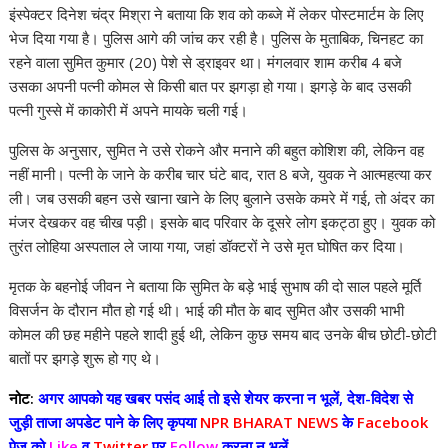
p
o
n
m
n
इंस्पेक्टर दिनेश चंद्र मिश्रा ने बताया कि शव को कब्जे में लेकर पोस्टमार्टम के लिए
p
k
k
भेज दिया गया है। पुलिस आगे की जांच कर रही है। पुलिस के मुताबिक, चिनहट का
रहने वाला सुमित कुमार (20) पेशे से ड्राइवर था। मंगलवार शाम करीब 4 बजे
उसका अपनी पत्नी कोमल से किसी बात पर झगड़ा हो गया। झगड़े के बाद उसकी
पत्नी गुस्से में काकोरी में अपने मायके चली गई।
पुलिस के अनुसार, सुमित ने उसे रोकने और मनाने की बहुत कोशिश की, लेकिन वह
नहीं मानी। पत्नी के जाने के करीब चार घंटे बाद, रात 8 बजे, युवक ने आत्महत्या कर
ली। जब उसकी बहन उसे खाना खाने के लिए बुलाने उसके कमरे में गई, तो अंदर का
मंजर देखकर वह चीख पड़ी। इसके बाद परिवार के दूसरे लोग इकट्ठा हुए। युवक को
तुरंत लोहिया अस्पताल ले जाया गया, जहां डॉक्टरों ने उसे मृत घोषित कर दिया।
मृतक के बहनोई जीवन ने बताया कि सुमित के बड़े भाई सुभाष की दो साल पहले मूर्ति
विसर्जन के दौरान मौत हो गई थी। भाई की मौत के बाद सुमित और उसकी भाभी
कोमल की छह महीने पहले शादी हुई थी, लेकिन कुछ समय बाद उनके बीच छोटी-छोटी
बातों पर झगड़े शुरू हो गए थे।
नोट:
अगर आपको यह खबर पसंद आई तो इसे शेयर करना न भूलें, देश-विदेश से
जुड़ी ताजा अपडेट पाने के लिए कृपया
NPR BHARAT NEWS
के
Facebook
पेज को
Like
व
Twitter
पर
Follow
करना न भूलें...