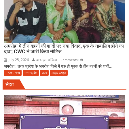
लाख
रंगदारी
गैंग
गिरफ्तार
अमरोहा में तीन बहनों की शादी पर नया विवाद, एक के नाबालिग होने का
दावा; CWC ने जारी किया नोटिस
July 25, 2026
आर. एल. बांकिया
on
Comments Off
अमरोहा : उत्तर प्रदेश के अमरोहा जिले में एक ही युवक से तीन बहनों की शादी...
अमरोहा
में
Featured
उत्तर प्रदेश
राज्य
लाइफ स्टाइल
तीन
सेहत
बहनों
की
शादी
पर
नया
विवाद,
एक