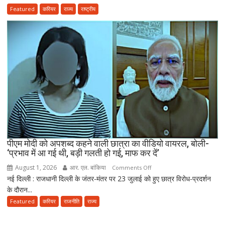
ने
Featured
करियर
राज्य
राष्ट्रीय
पॉलिसी
एंटी-
पेपर
लीक
संशोधन
बिल
को
दी
मंजूरी,
अब
10
साल
तक
पीएम मोदी को अपशब्द कहने वाली छात्रा का वीडियो वायरल, बोली-
‘प्रभाव में आ गई थी, बड़ी गलती हो गई, माफ कर दें’
की
सजा
August 1, 2026
आर. एल. बांकिया
on
Comments Off
और
नई दिल्ली : राजधानी दिल्ली के जंतर-मंतर पर 23 जुलाई को हुए छात्र विरोध-प्रदर्शन
पीएम
10
के दौरान...
मोदी
करोड़
को
Featured
करियर
राजनीति
राज्य
तक
अपशब्द
जुर्माने
कहने