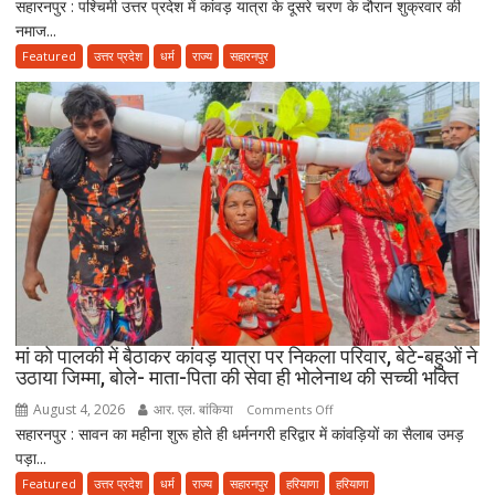
सहारनपुर : पश्चिमी उत्तर प्रदेश में कांवड़ यात्रा के दूसरे चरण के दौरान शुक्रवार की
कांवड़
नमाज...
यात्रा
के
Featured
उत्तर प्रदेश
धर्म
राज्य
सहारनपुर
बीच
जमीयत-
उलेमा-
ए-
हिन्द
की
अपील,
‘अपने
मोहल्ले
की
मस्जिद
में
मां को पालकी में बैठाकर कांवड़ यात्रा पर निकला परिवार, बेटे-बहुओं ने
पढ़ें
उठाया जिम्मा, बोले- माता-पिता की सेवा ही भोलेनाथ की सच्ची भक्ति
जुमे
August 4, 2026
आर. एल. बांकिया
on
Comments Off
की
सहारनपुर : सावन का महीना शुरू होते ही धर्मनगरी हरिद्वार में कांवड़ियों का सैलाब उमड़
मां
नमाज,
पड़ा...
को
पैदल
पालकी
Featured
उत्तर प्रदेश
धर्म
राज्य
सहारनपुर
हरियाणा
हरियाणा
ही