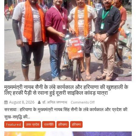
होगा
विस्तार,
CM
सैनी
बोले-
2047
तक
हरियाणा
को
स्वास्थ्य
क्षेत्र
में
बनाएंगे
मुख्यमंत्री नायब सैनी के लंबे कार्यकाल और हरियाणा की खुशहाली के
अग्रणी
लिए हरकी पैड़ी से रवाना हुई दूसरी साइकिल कांवड़ यात्रा
राज्य
August 8, 2026
डॉ. अनिल जगन्नाथ
on
Comments Off
सरसावा : हरियाणा के मुख्यमंत्री नायब सिंह सैनी के लंबे कार्यकाल और प्रदेश की
मुख्यमंत्री
नायब
सुख-समृद्धि की...
सैनी
Featured
उत्तर प्रदेश
राजनीति
हरियाणा
हरियाणा
के
लंबे