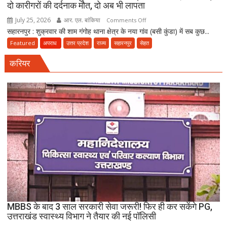
दो कारीगरों की दर्दनाक मौत, दो अब भी लापता
July 25, 2026
आर. एल. बांकिया
on
Comments Off
सहारनपुर : शुक्रवार की शाम गंगोह थाना क्षेत्र के नया गांव (बसी कुंडा) में सब कुछ...
मौत
का
Featured
अपराध
उत्तर प्रदेश
राज्य
सहारनपुर
सेहत
धमाका:
करियर
सहारनपुर
की
पटाखा
फैक्ट्री
में
बिखर
गईं
जिंदगियां,
दो
कारीगरों
की
दर्दनाक
मौत,
MBBS के बाद 3 साल सरकारी सेवा जरूरी! फिर ही कर सकेंगे PG,
दो
उत्तराखंड स्वास्थ्य विभाग ने तैयार की नई पॉलिसी
अब