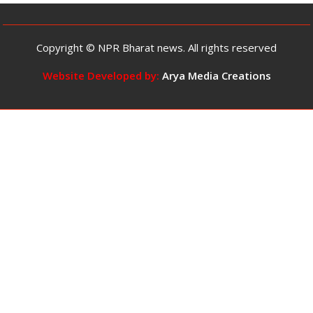
का
वाली
प्रावधान
छात्रा
का
Copyright © NPR Bharat news. All rights reserved
वीडियो
वायरल,
Website Developed by:
Arya Media Creations
बोली-
‘प्रभाव
में
आ
गई
थी,
बड़ी
गलती
हो
गई,
माफ
कर
दें’