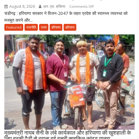
August 8, 2026
आर. एल. बांकिया
on
Comments Off
चंडीगढ़ : हरियाणा सरकार ने विजन-2047 के तहत प्रदेश की स्वास्थ्य व्यवस्था को
विजन-2047
मजबूत करने और...
के
तहत
Featured
राजनीति
राज्य
हरियाणा
हरियाणा
आयुष
सेवाओं
का
होगा
विस्तार,
CM
सैनी
बोले-
2047
तक
हरियाणा
को
स्वास्थ्य
क्षेत्र
में
मुख्यमंत्री नायब सैनी के लंबे कार्यकाल और हरियाणा की खुशहाली के
बनाएंगे
लिए हरकी पैड़ी से रवाना हुई दूसरी साइकिल कांवड़ यात्रा