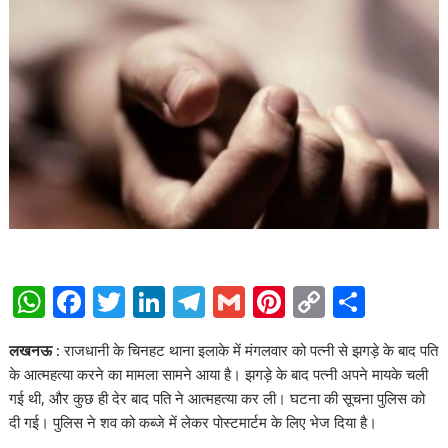
W
F
T
Li
T
G
Pi
C
S
h
ac
w
n
el
m
nt
o
h
लखनऊ :
राजधानी के चिनहट थाना इलाके में मंगलवार को पत्नी से झगड़े के बाद पति
at
e
itt
k
e
ai
er
p
ar
के आत्महत्या करने का मामला सामने आया है। झगड़े के बाद पत्नी अपने मायके चली
s
b
er
e
gr
l
e
y
e
गई थी, और कुछ ही देर बाद पति ने आत्महत्या कर ली। घटना की सूचना पुलिस को
A
o
dI
a
st
Li
दी गई। पुलिस ने शव को कब्जे में लेकर पोस्टमार्टम के लिए भेज दिया है।