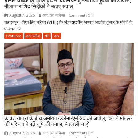
VHP अध्यक्ष के ‘मंदिर वापस’ बयान पर मुस्लिम धर्मगुरुओं की आपत्ति,
मौलाना राशिद सिद्दीकी ने उठाए सवाल
August 7, 2026
आर. एल. बांकिया
on
Comments Off
सहारनपुर : विश्व हिंदू परिषद (VHP) के अंतरराष्ट्रीय अध्यक्ष आलोक कुमार के मंदिरों के
VHP
प्रबंधन को...
अध्यक्ष
के
Featured
उत्तर प्रदेश
धर्म
राज्य
‘मंदिर
वापस’
बयान
पर
मुस्लिम
धर्मगुरुओं
की
आपत्ति,
मौलाना
राशिद
सिद्दीकी
ने
कांवड़ यात्रा के बीच जमीयत-उलेमा-ए-हिन्द की अपील, ‘अपने मोहल्ले
की मस्जिद में पढ़ें जुमे की नमाज, पैदल ही जाएं’
उठाए
सवाल
August 7, 2026
आर. एल. बांकिया
on
Comments Off