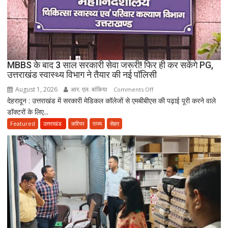
के
नाबालिग
होने
का
दावा;
CWC
MBBS के बाद 3 साल सरकारी सेवा जरूरी! फिर ही कर सकेंगे PG,
ने
उत्तराखंड स्वास्थ्य विभाग ने तैयार की नई पॉलिसी
जारी
August 1, 2026
आर. एल. बांकिया
on
Comments Off
किया
देहरादून : उत्तराखंड में सरकारी मेडिकल कॉलेजों से एमबीबीएस की पढ़ाई पूरी करने वाले
MBBS
नोटिस
डॉक्टरों के लिए...
के
बाद
Featured
उत्तराखंड
करियर
राज्य
सेहत
3
साल
सरकारी
सेवा
जरूरी!
फिर
ही
कर
सकेंगे