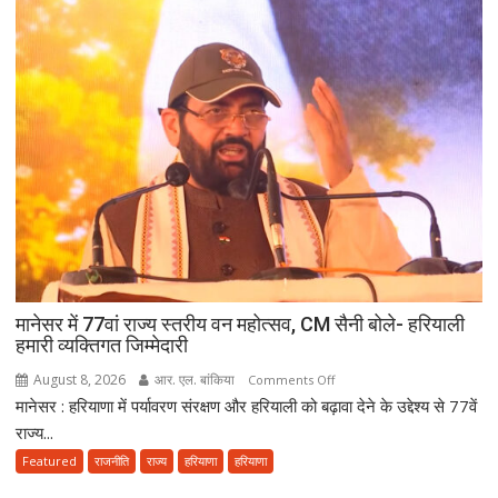
कार्यकाल
और
हरियाणा
की
खुशहाली
के
लिए
हरकी
पैड़ी
से
रवाना
हुई
दूसरी
मानेसर में 77वां राज्य स्तरीय वन महोत्सव, CM सैनी बोले- हरियाली
साइकिल
हमारी व्यक्तिगत जिम्मेदारी
कांवड़
August 8, 2026
आर. एल. बांकिया
on
Comments Off
यात्रा
मानेसर : हरियाणा में पर्यावरण संरक्षण और हरियाली को बढ़ावा देने के उद्देश्य से 77वें
मानेसर
में
राज्य...
77वां
Featured
राजनीति
राज्य
हरियाणा
हरियाणा
राज्य