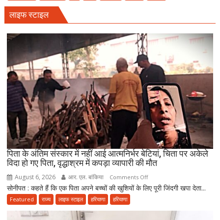
में
जाएं’
लाइफ स्टाइल
बैठाकर
कांवड़
यात्रा
पर
निकला
परिवार,
बेटे-
बहुओं
ने
उठाया
जिम्मा,
बोले-
माता-
पिता के अंतिम संस्कार में नहीं आई आत्मनिर्भर बेटियां, चिता पर अकेले
पिता
विदा हो गए पिता, वृद्धाश्रम में कपड़ा व्यापारी की मौत
की
August 6, 2026
आर. एल. बांकिया
on
Comments Off
सेवा
सोनीपत : कहते हैं कि एक पिता अपने बच्चों की खुशियों के लिए पूरी जिंदगी खपा देता...
पिता
ही
के
Featured
राज्य
लाइफ स्टाइल
हरियाणा
हरियाणा
भोलेनाथ
अंतिम
की
संस्कार