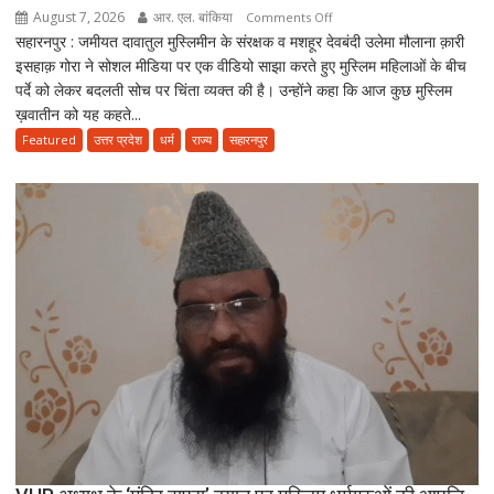
August 7, 2026
आर. एल. बांकिया
on
Comments Off
सहारनपुर : जमीयत दावातुल मुस्लिमीन के संरक्षक व मशहूर देवबंदी उलेमा मौलाना क़ारी
”इस्लाम
इसहाक़ गोरा ने सोशल मीडिया पर एक वीडियो साझा करते हुए मुस्लिम महिलाओं के बीच
नए
पर्दे को लेकर बदलती सोच पर चिंता व्यक्त की है। उन्होंने कहा कि आज कुछ मुस्लिम
ज़माने
ख़वातीन को यह कहते...
के
हिसाब
Featured
उत्तर प्रदेश
धर्म
राज्य
सहारनपुर
से
नहीं,
क़ुरआन
और
सुन्नत
के
मुताबिक़
चलेगा”
:
उलेमा