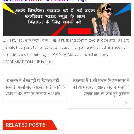
,
,
Featured
उत्तर प्रदेश
राज्य
a husband committed suicide after a fight;
,
his wife had gone to her parents' house in anger
and he had married her
,
,
,
sister-in-law six months ago.
CM Yogi Adityanath
In Lucknow
,
NPRBHARAT.COM
UP Police
Post
संभल में धोखाधड़ी के खिलाफ बड़ी
लखनऊ में 10वीं क्लास के एक छात्र ने
navigation
कार्रवाई, फर्जी वोटर आईडी कार्ड बनाने के
की आत्महत्या, सुसाइड नोट न मिलने से
आरोप में 48 लोगों के खिलाफ FIR दर्ज
उसकी मौत की जांच हुई मुश्किल
RELATED POSTS