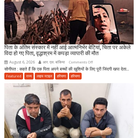
मुस्लिम
मिलकर
निभाते
हैं
सेवा
की
परंपरा
पिता के अंतिम संस्कार में नहीं आई आत्मनिर्भर बेटियां, चिता पर अकेले
विदा हो गए पिता, वृद्धाश्रम में कपड़ा व्यापारी की मौत
August 6, 2026
आर. एल. बांकिया
on
Comments Off
सोनीपत : कहते हैं कि एक पिता अपने बच्चों की खुशियों के लिए पूरी जिंदगी खपा देता...
पिता
के
Featured
राज्य
लाइफ स्टाइल
हरियाणा
हरियाणा
अंतिम
संस्कार
में
नहीं
आई
आत्मनिर्भर
बेटियां,
चिता
पर