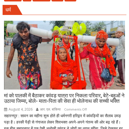
होगा
अंतिम
संवैधानिक
धर्म
संस्कार
दायित्व
में
नहीं
आई
आत्मनिर्भर
बेटियां,
चिता
पर
अकेले
विदा
हो
गए
पिता,
वृद्धाश्रम
मां को पालकी में बैठाकर कांवड़ यात्रा पर निकला परिवार, बेटे-बहुओं ने
में
उठाया जिम्मा, बोले- माता-पिता की सेवा ही भोलेनाथ की सच्ची भक्ति
कपड़ा
August 4, 2026
आर. एल. बांकिया
on
Comments Off
व्यापारी
सहारनपुर : सावन का महीना शुरू होते ही धर्मनगरी हरिद्वार में कांवड़ियों का सैलाब उमड़
मां
की
पड़ा है। हरकी पैड़ी से गंगाजल लेकर शिवभक्त अपने-अपने गंतव्य की ओर बढ़ रहे हैं।
को
मौत
इस बीच सहारनपुर में एक ऐसी अनोखी कांवड़ ने लोगों का ध्यान खींचा, जिसे देखकर हर
पालकी