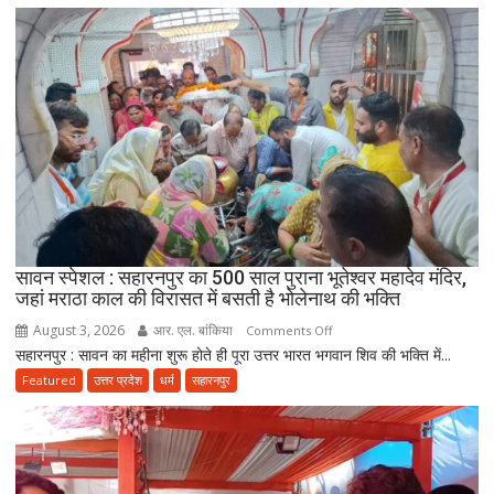
की
सच्ची
मिसाल
भक्ति
:
100
वर्षीय
दादी
को
कंधों
पर
बैठाकर
300
किलोमीटर
सावन स्पेशल : सहारनपुर का 500 साल पुराना भूतेश्वर महादेव मंदिर,
जहां मराठा काल की विरासत में बसती है भोलेनाथ की भक्ति
की
कांवड़
August 3, 2026
आर. एल. बांकिया
on
Comments Off
यात्रा
सहारनपुर : सावन का महीना शुरू होते ही पूरा उत्तर भारत भगवान शिव की भक्ति में...
सावन
पर
स्पेशल
Featured
उत्तर प्रदेश
धर्म
सहारनपुर
निकला
:
परिवार
सहारनपुर
का
500