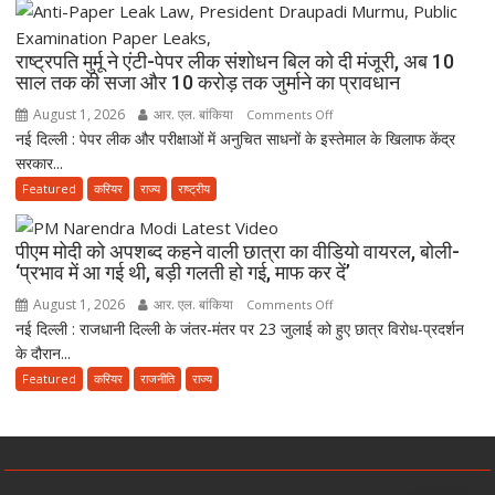
की
साल
दर्दनाक
सरकारी
राष्ट्रपति मुर्मू ने एंटी-पेपर लीक संशोधन बिल को दी मंजूरी, अब 10
मौत,
सेवा
साल तक की सजा और 10 करोड़ तक जुर्माने का प्रावधान
दो
जरूरी!
अब
August 1, 2026
आर. एल. बांकिया
on
Comments Off
फिर
भी
नई दिल्ली : पेपर लीक और परीक्षाओं में अनुचित साधनों के इस्तेमाल के खिलाफ केंद्र
राष्ट्रपति
ही
लापता
सरकार...
मुर्मू
कर
ने
Featured
करियर
राज्य
राष्ट्रीय
सकेंगे
एंटी-
PG,
पेपर
उत्तराखंड
पीएम मोदी को अपशब्द कहने वाली छात्रा का वीडियो वायरल, बोली-
लीक
स्वास्थ्य
‘प्रभाव में आ गई थी, बड़ी गलती हो गई, माफ कर दें’
संशोधन
विभाग
August 1, 2026
आर. एल. बांकिया
on
Comments Off
बिल
ने
नई दिल्ली : राजधानी दिल्ली के जंतर-मंतर पर 23 जुलाई को हुए छात्र विरोध-प्रदर्शन
पीएम
को
तैयार
के दौरान...
मोदी
दी
की
को
Featured
करियर
राजनीति
राज्य
मंजूरी,
नई
अपशब्द
अब
पॉलिसी
कहने
10
वाली
साल
छात्रा
तक