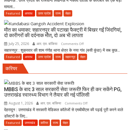
लखनऊ : उत्तर प्रदेश की राजधानी लखनऊ में नकली दवाओं के कारोबार का एक बड़ा
फिर
किया
मामला...
में
ही
नोटिस
नकली
Featured
अपराध
उत्तर प्रदेश
राज्य
सेहत
कर
दवाओं
सकेंगे
के
PG,
मौत का धमाका: सहारनपुर की पटाखा फैक्ट्री में बिखर गईं जिंदगियां,
कारोबार
उत्तराखंड
दो कारीगरों की दर्दनाक मौत, दो अब भी लापता
का
स्वास्थ्य
July 25, 2026
आर. एल. बांकिया
on
Comments Off
भंडाफोड़,
विभाग
सहारनपुर : शुक्रवार की शाम गंगोह थाना क्षेत्र के नया गांव (बसी कुंडा) में सब कुछ...
मौत
अमीनाबाद
ने
का
Featured
अपराध
उत्तर प्रदेश
राज्य
सहारनपुर
सेहत
में
तैयार
धमाका:
5
की
करियर
सहारनपुर
दवा
नई
की
कारोबारियों
पॉलिसी
पटाखा
पर
फैक्ट्री
MBBS के बाद 3 साल सरकारी सेवा जरूरी! फिर ही कर सकेंगे PG,
FIR
उत्तराखंड स्वास्थ्य विभाग ने तैयार की नई पॉलिसी
में
बिखर
August 1, 2026
आर. एल. बांकिया
on
Comments Off
गईं
देहरादून : उत्तराखंड में सरकारी मेडिकल कॉलेजों से एमबीबीएस की पढ़ाई पूरी करने वाले
MBBS
जिंदगियां,
डॉक्टरों के लिए...
के
दो
बाद
Featured
उत्तराखंड
करियर
राज्य
सेहत
कारीगरों
3