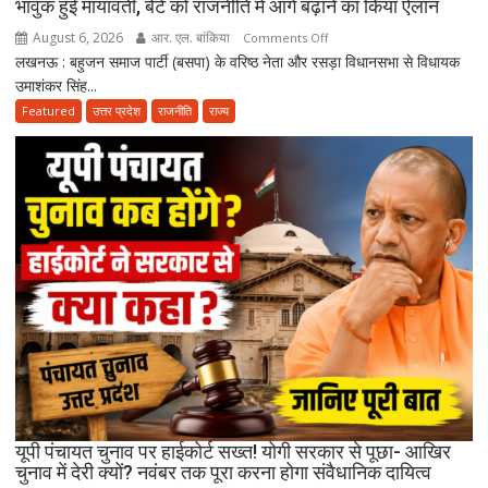
भावुक हुईं मायावती, बेटे को राजनीति में आगे बढ़ाने का किया ऐलान
August 6, 2026
आर. एल. बांकिया
on
Comments Off
लखनऊ : बहुजन समाज पार्टी (बसपा) के वरिष्ठ नेता और रसड़ा विधानसभा से विधायक
“मुझे
उमाशंकर सिंह...
सगी
बहन
Featured
उत्तर प्रदेश
राजनीति
राज्य
से
भी
ज्यादा
मानते
थे…”
उमाशंकर
सिंह
को
याद
कर
भावुक
हुईं
मायावती,
बेटे
यूपी पंचायत चुनाव पर हाईकोर्ट सख्त! योगी सरकार से पूछा- आखिर
को
चुनाव में देरी क्यों? नवंबर तक पूरा करना होगा संवैधानिक दायित्व