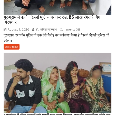
अकेले
विदा
हो
गुरुग्राम में फर्जी दिल्ली पुलिस बनकर रेड, ₹25 लाख रंगदारी गैंग
गिरफ्तार
गए
पिता,
August 1, 2026
डॉ. अनिल जगन्नाथ
on
Comments Off
वृद्धाश्रम
गुरुग्राम: स्थानीय पुलिस ने एक ऐसे गिरोह का पर्दाफाश किया है जिसने दिल्ली पुलिस की
गुरुग्राम
में
स्पेशल...
में
कपड़ा
फर्जी
लाइफ स्टाइल
व्यापारी
दिल्ली
की
पुलिस
मौत
बनकर
रेड,
₹25
लाख
रंगदारी
गैंग
गिरफ्तार