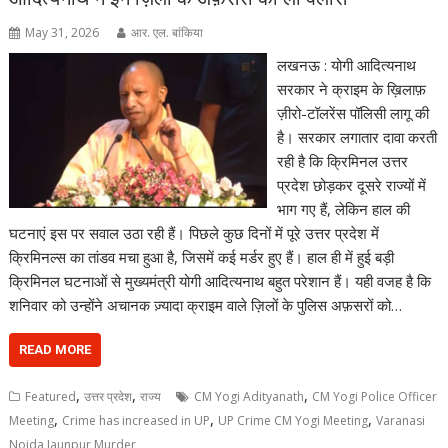
May 31, 2026
आर. एल. बांकिया
लखनऊ : योगी आदित्यनाथ
सरकार ने क्राइम के ख़िलाफ़
ज़ीरो-टॉलरेंस पॉलिसी लागू की
है। सरकार लगातार दावा करती
रही है कि क्रिमिनल उत्तर
प्रदेश छोड़कर दूसरे राज्यों में
भाग गए हैं, लेकिन हाल की
घटनाएं इस पर सवाल उठा रही हैं। पिछले कुछ दिनों में पूरे उत्तर प्रदेश में
क्रिमिनल्स का तांडव मचा हुआ है, जिसमें कई मर्डर हुए हैं। हाल ही में हुई बड़ी
क्रिमिनल घटनाओं से मुख्यमंत्री योगी आदित्यनाथ बहुत परेशान हैं। यही वजह है कि
शनिवार को उन्होंने अचानक ज़्यादा क्राइम वाले ज़िलों के पुलिस अफ़सरों को…
READ MORE
,
,
,
Featured
उत्तर प्रदेश
राज्य
CM Yogi Adityanath
CM Yogi Police Officer
,
,
,
Meeting
Crime has increased in UP
UP Crime CM Yogi Meeting
Varanasi
Noida Jaunpur Murder