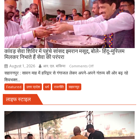
साल
पुराना
भूतेश्वर
महादेव
मंदिर,
जहां
मराठा
काल
कांवड़ सेवा शिविर में पहुंचे सांसद इमरान मसूद, बोले- हिंदू-मुस्लिम
मिलकर निभाते हैं सेवा की परंपरा
की
विरासत
August 1, 2026
आर. एल. बांकिया
on
Comments Off
में
सहारनपुर : सावन माह में हरिद्वार से गंगाजल लेकर अपने-अपने गंतव्य की ओर बढ़ रहे
कांवड़
बसती
शिवभक्त...
सेवा
है
शिविर
Featured
उत्तर प्रदेश
धर्म
राजनीति
सहारनपुर
भोलेनाथ
में
की
लाइफ स्टाइल
पहुंचे
भक्ति
सांसद
इमरान
मसूद,
बोले-
हिंदू-