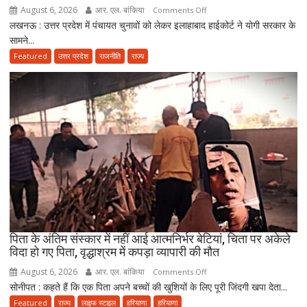
राजनीति
August 6, 2026
आर. एल. बांकिया
on
Comments Off
में
लखनऊ : उत्तर प्रदेश में पंचायत चुनावों को लेकर इलाहाबाद हाईकोर्ट ने योगी सरकार के
यूपी
आगे
सामने...
पंचायत
बढ़ाने
चुनाव
Featured
उत्तर प्रदेश
राजनीति
राज्य
का
पर
किया
हाईकोर्ट
ऐलान
सख्त!
योगी
सरकार
से
पूछा-
आखिर
चुनाव
में
देरी
क्यों?
पिता के अंतिम संस्कार में नहीं आई आत्मनिर्भर बेटियां, चिता पर अकेले
विदा हो गए पिता, वृद्धाश्रम में कपड़ा व्यापारी की मौत
नवंबर
तक
August 6, 2026
आर. एल. बांकिया
on
Comments Off
पूरा
सोनीपत : कहते हैं कि एक पिता अपने बच्चों की खुशियों के लिए पूरी जिंदगी खपा देता...
पिता
करना
के
Featured
राज्य
लाइफ स्टाइल
हरियाणा
हरियाणा