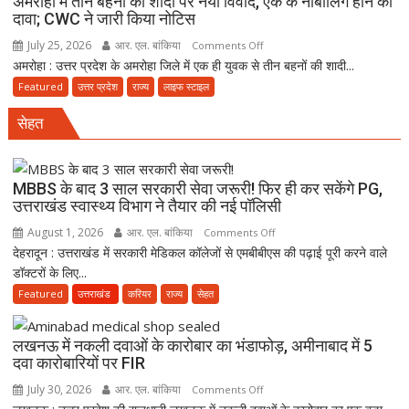
अमरोहा में तीन बहनों की शादी पर नया विवाद, एक के नाबालिग होने का
दावा; CWC ने जारी किया नोटिस
July 25, 2026
आर. एल. बांकिया
on
Comments Off
अमरोहा : उत्तर प्रदेश के अमरोहा जिले में एक ही युवक से तीन बहनों की शादी...
अमरोहा
में
Featured
उत्तर प्रदेश
राज्य
लाइफ स्टाइल
तीन
सेहत
बहनों
की
शादी
पर
MBBS के बाद 3 साल सरकारी सेवा जरूरी! फिर ही कर सकेंगे PG,
उत्तराखंड स्वास्थ्य विभाग ने तैयार की नई पॉलिसी
नया
विवाद,
August 1, 2026
आर. एल. बांकिया
on
Comments Off
एक
देहरादून : उत्तराखंड में सरकारी मेडिकल कॉलेजों से एमबीबीएस की पढ़ाई पूरी करने वाले
MBBS
के
डॉक्टरों के लिए...
के
नाबालिग
बाद
Featured
उत्तराखंड
करियर
राज्य
सेहत
होने
3
का
साल
लखनऊ में नकली दवाओं के कारोबार का भंडाफोड़, अमीनाबाद में 5
दावा;
सरकारी
दवा कारोबारियों पर FIR
CWC
सेवा
ने
July 30, 2026
आर. एल. बांकिया
on
Comments Off
जरूरी!
जारी
लखनऊ