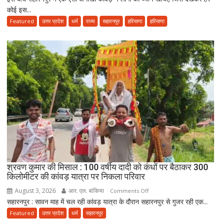
कोई इस...
में
बैठाकर
Featured
उत्तर प्रदेश
धर्म
राज्य
सहारनपुर
हरियाणा
हरियाणा
कांवड़
यात्रा
पर
निकला
परिवार,
बेटे-
बहुओं
ने
उठाया
जिम्मा,
बोले-
माता-
पिता
श्रवण कुमार की मिसाल : 100 वर्षीय दादी को कंधों पर बैठाकर 300
की
किलोमीटर की कांवड़ यात्रा पर निकला परिवार
सेवा
August 3, 2026
आर. एल. बांकिया
on
Comments Off
ही
सहारनपुर : सावन माह में चल रही कांवड़ यात्रा के दौरान सहारनपुर से गुजर रही एक...
श्रवण
भोलेनाथ
कुमार
Featured
उत्तर प्रदेश
धर्म
सहारनपुर
की