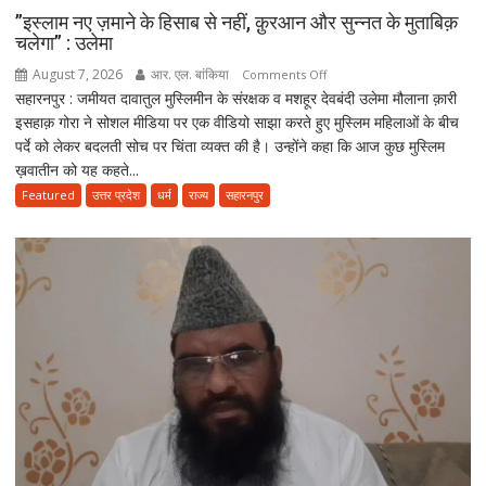
”इस्लाम नए ज़माने के हिसाब से नहीं, क़ुरआन और सुन्नत के मुताबिक़
चलेगा” : उलेमा
August 7, 2026
आर. एल. बांकिया
on
Comments Off
सहारनपुर : जमीयत दावातुल मुस्लिमीन के संरक्षक व मशहूर देवबंदी उलेमा मौलाना क़ारी
”इस्लाम
इसहाक़ गोरा ने सोशल मीडिया पर एक वीडियो साझा करते हुए मुस्लिम महिलाओं के बीच
नए
पर्दे को लेकर बदलती सोच पर चिंता व्यक्त की है। उन्होंने कहा कि आज कुछ मुस्लिम
ज़माने
ख़वातीन को यह कहते...
के
हिसाब
Featured
उत्तर प्रदेश
धर्म
राज्य
सहारनपुर
से
नहीं,
क़ुरआन
और
सुन्नत
के
मुताबिक़
चलेगा”
:
उलेमा