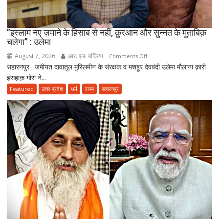
”इस्लाम नए ज़माने के हिसाब से नहीं, क़ुरआन और सुन्नत के मुताबिक़
चलेगा” : उलेमा
August 7, 2026
आर. एल. बांकिया
on
Comments Off
सहारनपुर : जमीयत दावातुल मुस्लिमीन के संरक्षक व मशहूर देवबंदी उलेमा मौलाना क़ारी
”इस्लाम
इसहाक़ गोरा ने...
नए
ज़माने
Featured
उत्तर प्रदेश
धर्म
राज्य
सहारनपुर
के
हिसाब
से
नहीं,
क़ुरआन
और
सुन्नत
के
मुताबिक़
चलेगा”
:
उलेमा