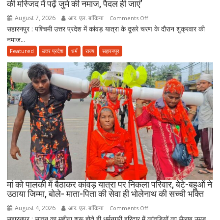
की मस्जिद में पढ़ें जुमे की नमाज, पैदल ही जाएं’
उठाए
सवाल
August 7, 2026
आर. एल. बांकिया
on
Comments Off
सहारनपुर : पश्चिमी उत्तर प्रदेश में कांवड़ यात्रा के दूसरे चरण के दौरान शुक्रवार की
कांवड़
नमाज...
यात्रा
के
Featured
उत्तर प्रदेश
धर्म
राज्य
सहारनपुर
बीच
जमीयत-
उलेमा-
ए-
हिन्द
की
अपील,
‘अपने
मोहल्ले
की
मस्जिद
में
मां को पालकी में बैठाकर कांवड़ यात्रा पर निकला परिवार, बेटे-बहुओं ने
पढ़ें
उठाया जिम्मा, बोले- माता-पिता की सेवा ही भोलेनाथ की सच्ची भक्ति
जुमे
August 4, 2026
आर. एल. बांकिया
on
Comments Off
की
सहारनपुर : सावन का महीना शुरू होते ही धर्मनगरी हरिद्वार में कांवड़ियों का सैलाब उमड़
मां