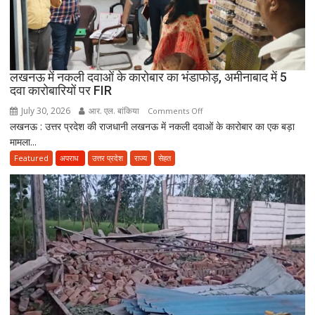
कर
सकेंगे
PG,
उत्तराखंड
लखनऊ में नकली दवाओं के कारोबार का भंडाफोड़, अमीनाबाद में 5
स्वास्थ्य
दवा कारोबारियों पर FIR
विभाग
ने
July 30, 2026
आर. एल. बांकिया
on
Comments Off
तैयार
लखनऊ : उत्तर प्रदेश की राजधानी लखनऊ में नकली दवाओं के कारोबार का एक बड़ा
लखनऊ
की
मामला...
में
नई
नकली
Featured
अपराध
उत्तर प्रदेश
राज्य
सेहत
पॉलिसी
दवाओं
के
कारोबार
का
भंडाफोड़,
अमीनाबाद
में
5
दवा
कारोबारियों