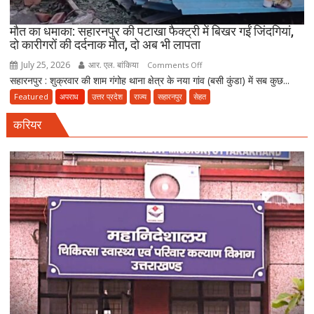
पर
FIR
मौत का धमाका: सहारनपुर की पटाखा फैक्ट्री में बिखर गईं जिंदगियां,
दो कारीगरों की दर्दनाक मौत, दो अब भी लापता
July 25, 2026
आर. एल. बांकिया
on
Comments Off
सहारनपुर : शुक्रवार की शाम गंगोह थाना क्षेत्र के नया गांव (बसी कुंडा) में सब कुछ...
मौत
का
Featured
अपराध
उत्तर प्रदेश
राज्य
सहारनपुर
सेहत
धमाका:
करियर
सहारनपुर
की
पटाखा
फैक्ट्री
में
बिखर
गईं
जिंदगियां,
दो
कारीगरों
की
दर्दनाक
मौत,