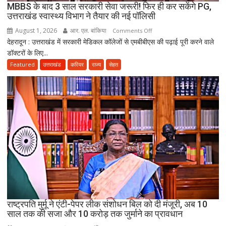
MBBS के बाद 3 साल सरकारी सेवा जरूरी! फिर ही कर सकेंगे PG,
दो
उत्तराखंड स्वास्थ्य विभाग ने तैयार की नई पॉलिसी
अब
August 1, 2026
आर. एल. बांकिया
on
Comments Off
भी
देहरादून : उत्तराखंड में सरकारी मेडिकल कॉलेजों से एमबीबीएस की पढ़ाई पूरी करने वाले
MBBS
लापता
डॉक्टरों के लिए...
के
बाद
Featured
उत्तराखंड
करियर
राज्य
सेहत
3
साल
सरकारी
सेवा
जरूरी!
फिर
ही
कर
सकेंगे
PG,
उत्तराखंड
स्वास्थ्य
राष्ट्रपति मुर्मू ने एंटी-पेपर लीक संशोधन बिल को दी मंजूरी, अब 10
विभाग
साल तक की सजा और 10 करोड़ तक जुर्माने का प्रावधान
ने