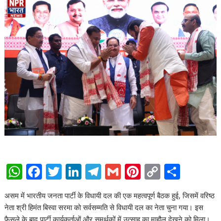
W
F
T
Li
T
G
Pi
C
S
h
ac
w
n
el
m
nt
o
h
असम में भारतीय जनता पार्टी के विधायी दल की एक महत्वपूर्ण बैठक हुई, जिसमें वरिष्ठ
at
e
itt
k
e
ai
er
p
ar
नेता श्री हिमंत बिस्वा सरमा को सर्वसम्मति से विधायी दल का नेता चुना गया। इस
s
b
er
e
gr
l
e
y
e
फैसले के बाद पार्टी कार्यकर्ताओं और समर्थकों में उत्साह का माहौल देखने को मिला।