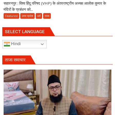
सहारनपुर : विश्व हिंदू परिषद (VHP) के अंतरराष्ट्रीय अध्यक्ष आलोक कुमार के
VHP
पकने
अध्यक्ष
लगी
मंदिरों के प्रबंधन को...
के
Featured
उत्तर प्रदेश
धर्म
राज्य
‘मंदिर
वापस’
बयान
SELECT LANGUAGE
पर
मुस्लिम
Hindi
धर्मगुरुओं
की
आपत्ति,
ताजा समाचार
मौलाना
राशिद
सिद्दीकी
ने
उठाए
सवाल