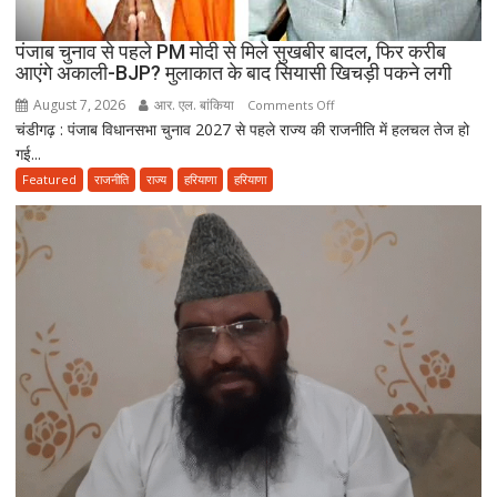
पंजाब चुनाव से पहले PM मोदी से मिले सुखबीर बादल, फिर करीब
आएंगे अकाली-BJP? मुलाकात के बाद सियासी खिचड़ी पकने लगी
August 7, 2026
आर. एल. बांकिया
on
Comments Off
चंडीगढ़ : पंजाब विधानसभा चुनाव 2027 से पहले राज्य की राजनीति में हलचल तेज हो
पंजाब
गई...
चुनाव
से
Featured
राजनीति
राज्य
हरियाणा
हरियाणा
पहले
PM
मोदी
से
मिले
सुखबीर
बादल,
फिर
करीब
आएंगे
अकाली-
BJP?
मुलाकात