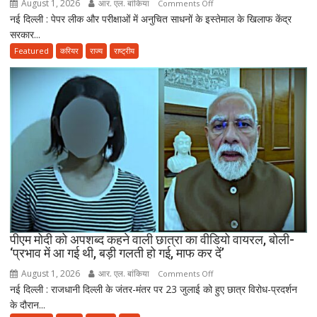
August 1, 2026
आर. एल. बांकिया
on
Comments Off
तैयार
नई दिल्ली : पेपर लीक और परीक्षाओं में अनुचित साधनों के इस्तेमाल के खिलाफ केंद्र
राष्ट्रपति
की
सरकार...
मुर्मू
नई
ने
Featured
करियर
राज्य
राष्ट्रीय
पॉलिसी
एंटी-
पेपर
लीक
संशोधन
बिल
को
दी
मंजूरी,
अब
10
साल
तक
पीएम मोदी को अपशब्द कहने वाली छात्रा का वीडियो वायरल, बोली-
‘प्रभाव में आ गई थी, बड़ी गलती हो गई, माफ कर दें’
की
सजा
August 1, 2026
आर. एल. बांकिया
on
Comments Off
और
नई दिल्ली : राजधानी दिल्ली के जंतर-मंतर पर 23 जुलाई को हुए छात्र विरोध-प्रदर्शन
पीएम
10
के दौरान...
मोदी
करोड़