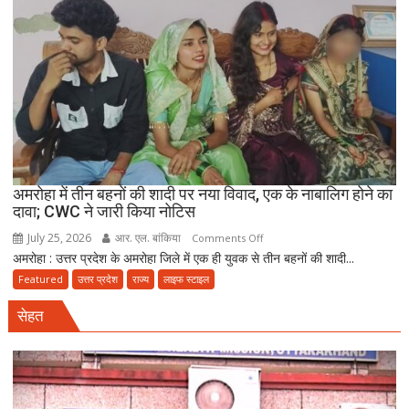
मौत
बनकर
रेड,
₹25
लाख
रंगदारी
गैंग
गिरफ्तार
अमरोहा में तीन बहनों की शादी पर नया विवाद, एक के नाबालिग होने का
दावा; CWC ने जारी किया नोटिस
July 25, 2026
आर. एल. बांकिया
on
Comments Off
अमरोहा : उत्तर प्रदेश के अमरोहा जिले में एक ही युवक से तीन बहनों की शादी...
अमरोहा
में
Featured
उत्तर प्रदेश
राज्य
लाइफ स्टाइल
तीन
सेहत
बहनों
की
शादी
पर
नया