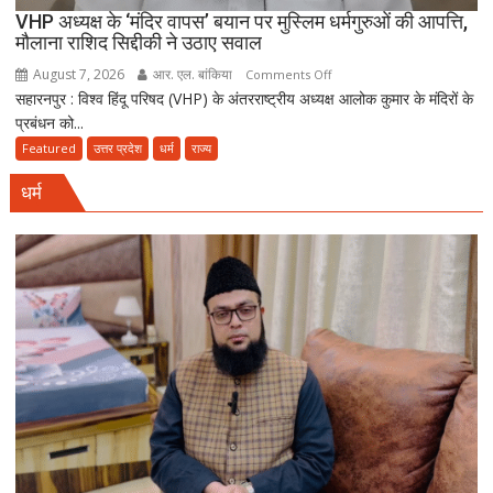
VHP अध्यक्ष के ‘मंदिर वापस’ बयान पर मुस्लिम धर्मगुरुओं की आपत्ति,
के
मौलाना राशिद सिद्दीकी ने उठाए सवाल
बाद
सियासी
August 7, 2026
आर. एल. बांकिया
on
Comments Off
खिचड़ी
सहारनपुर : विश्व हिंदू परिषद (VHP) के अंतरराष्ट्रीय अध्यक्ष आलोक कुमार के मंदिरों के
VHP
पकने
प्रबंधन को...
अध्यक्ष
लगी
के
Featured
उत्तर प्रदेश
धर्म
राज्य
‘मंदिर
धर्म
वापस’
बयान
पर
मुस्लिम
धर्मगुरुओं
की
आपत्ति,
मौलाना
राशिद
सिद्दीकी
ने
उठाए
सवाल