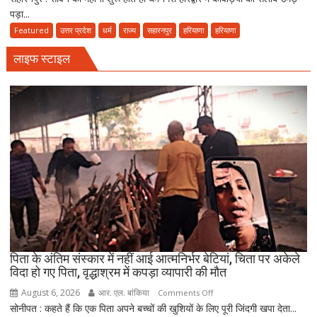
नमाज,
पड़ा...
को
पैदल
पालकी
Featured
उत्तर प्रदेश
धर्म
राज्य
सहारनपुर
हरियाणा
हरियाणा
ही
में
जाएं’
लाइफ स्टाइल
बैठाकर
कांवड़
यात्रा
पर
निकला
परिवार,
बेटे-
बहुओं
ने
उठाया
जिम्मा,
बोले-
माता-
पिता के अंतिम संस्कार में नहीं आई आत्मनिर्भर बेटियां, चिता पर अकेले
पिता
विदा हो गए पिता, वृद्धाश्रम में कपड़ा व्यापारी की मौत
की
August 6, 2026
आर. एल. बांकिया
on
Comments Off
सेवा
सोनीपत : कहते हैं कि एक पिता अपने बच्चों की खुशियों के लिए पूरी जिंदगी खपा देता...
पिता
ही