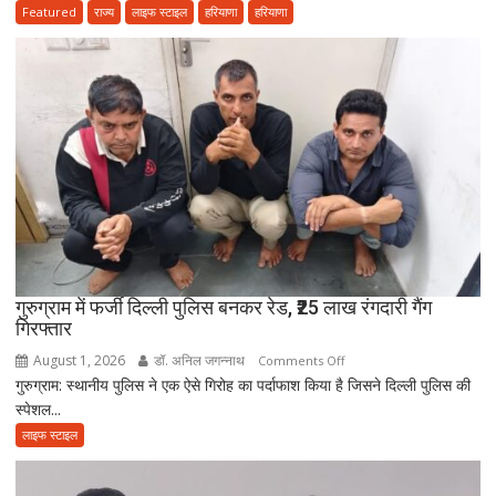
के
Featured
राज्य
लाइफ स्टाइल
हरियाणा
हरियाणा
भोलेनाथ
अंतिम
की
संस्कार
सच्ची
में
भक्ति
नहीं
आई
आत्मनिर्भर
बेटियां,
चिता
पर
अकेले
विदा
हो
गुरुग्राम में फर्जी दिल्ली पुलिस बनकर रेड, ₹25 लाख रंगदारी गैंग
गिरफ्तार
गए
पिता,
August 1, 2026
डॉ. अनिल जगन्नाथ
on
Comments Off
वृद्धाश्रम
गुरुग्राम: स्थानीय पुलिस ने एक ऐसे गिरोह का पर्दाफाश किया है जिसने दिल्ली पुलिस की
गुरुग्राम
में
स्पेशल...
में
कपड़ा
फर्जी
लाइफ स्टाइल
व्यापारी
दिल्ली
की
पुलिस