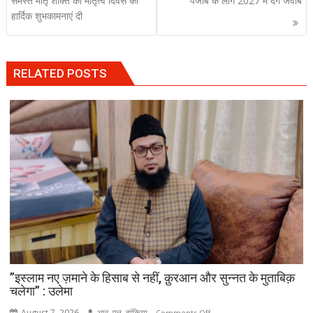
समस्त मातृ शक्ति को मातृत्व दिवस की
पंजाब के लोग 2027 में देंगे जवाब
हार्दिक शुभकामनाएं दी
RELATED POSTS
”इस्लाम नए ज़माने के हिसाब से नहीं, क़ुरआन और सुन्नत के मुताबिक़
चलेगा” : उलेमा
August 7, 2026
आर. एल. बांकिया
on
Comments Off