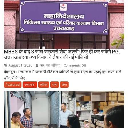
विवाद,
एक
के
नाबालिग
होने
का
दावा;
CWC
MBBS के बाद 3 साल सरकारी सेवा जरूरी! फिर ही कर सकेंगे PG,
ने
उत्तराखंड स्वास्थ्य विभाग ने तैयार की नई पॉलिसी
जारी
August 1, 2026
आर. एल. बांकिया
on
Comments Off
किया
देहरादून : उत्तराखंड में सरकारी मेडिकल कॉलेजों से एमबीबीएस की पढ़ाई पूरी करने वाले
MBBS
नोटिस
डॉक्टरों के लिए...
के
बाद
Featured
उत्तराखंड
करियर
राज्य
सेहत
3
साल
सरकारी
सेवा
जरूरी!
फिर
ही