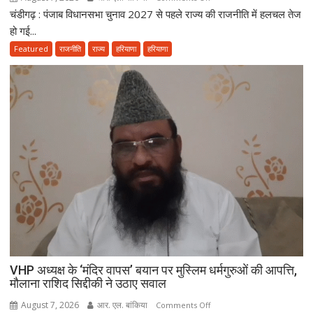
चंडीगढ़ : पंजाब विधानसभा चुनाव 2027 से पहले राज्य की राजनीति में हलचल तेज
पंजाब
चुनाव
हो गई...
से
Featured
राजनीति
राज्य
हरियाणा
हरियाणा
पहले
PM
मोदी
से
मिले
सुखबीर
बादल,
फिर
करीब
आएंगे
अकाली-
BJP?
मुलाकात
के
VHP अध्यक्ष के ‘मंदिर वापस’ बयान पर मुस्लिम धर्मगुरुओं की आपत्ति,
बाद
मौलाना राशिद सिद्दीकी ने उठाए सवाल
सियासी
August 7, 2026
आर. एल. बांकिया
on
खिचड़ी
Comments Off