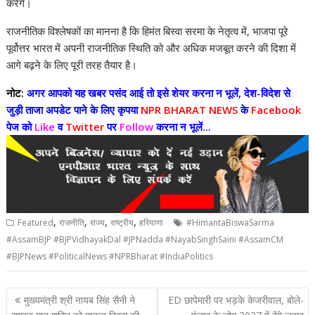
करेंगे।
राजनीतिक विश्लेषकों का मानना ​​है कि हिमंत बिस्वा सरमा के नेतृत्व में, भाजपा पूरे
पूर्वोत्तर भारत में अपनी राजनीतिक स्थिति को और अधिक मजबूत करने की दिशा में
आगे बढ़ने के लिए पूरी तरह तैयार है।
नोट:
अगर आपको यह खबर पसंद आई तो इसे शेयर करना न भूलें, देश-विदेश से
जुड़ी ताजा अपडेट पाने के लिए कृपया
NPR BHARAT NEWS
के
Facebook
पेज को
Like
व
Twitter
पर
Follow
करना न भूलें...
,
,
,
,
Featured
राजनीति
राज्य
राष्ट्रीय
हरियाणा
#HimantaBiswaSarma
#AssamBJP #BJPVidhayakDal #JPNadda #NayabSinghSaini #AssamCM
#BJPNews #PoliticalNews #NPRBharat #IndiaPolitics
Post
मुख्यमंत्री श्री नायब सिंह सैनी ने
ED छापेमारी पर भड़के केजरीवाल, बोले-
navigation