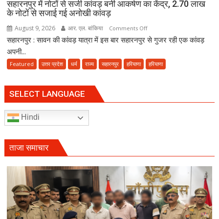
सहारनपुर में नोटों से सजी कांवड़ बनी आकर्षण का केंद्र, 2.70 लाख
के नोटों से सजाई गई अनोखी कांवड़
August 9, 2026
आर. एल. बांकिया
on
Comments Off
सहारनपुर : सावन की कांवड़ यात्रा में इस बार सहारनपुर से गुजर रही एक कांवड़
सहारनपुर
में
अपनी...
नोटों
Featured
उत्तर प्रदेश
धर्म
राज्य
सहारनपुर
हरियाणा
हरियाणा
से
सजी
कांवड़
SELECT LANGUAGE
बनी
आकर्षण
Hindi
का
केंद्र,
2.70
ताजा समाचार
लाख
के
नोटों
से
सजाई
गई