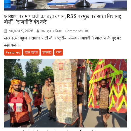
आरोपी
गिरफ्तार
आरक्षण पर मायावती का बड़ा बयान, RSS प्रमुख पर साधा निशाना;
बोलीं- ‘राजनीति बंद करें’
August 9, 2026
आर. एल. बांकिया
on
Comments Off
लखनऊ : बहुजन समाज पार्टी की राष्ट्रीय अध्यक्ष मायावती ने आरक्षण के मुद्दे पर
आरक्षण
पर
बड़ा बयान...
मायावती
Featured
उत्तर प्रदेश
राजनीति
राज्य
का
बड़ा
बयान,
RSS
प्रमुख
पर
साधा
निशाना;
बोलीं-
‘राजनीति
बंद
करें’