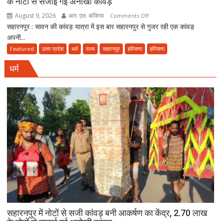
के नोटों से सजाई गई अनोखी कांवड़
August 9, 2026
आर. एल. बांकिया
on
Comments Off
सहारनपुर : सावन की कांवड़ यात्रा में इस बार सहारनपुर से गुजर रही एक कांवड़
सहारनपुर
अपनी...
में
नोटों
Featured
उत्तर प्रदेश
धर्म
राज्य
सहारनपुर
हरियाणा
हरियाणा
से
धर्म
सजी
कांवड़
बनी
आकर्षण
का
केंद्र,
2.70
लाख
के
नोटों
से
सजाई
गई
अनोखी
सहारनपुर में नोटों से सजी कांवड़ बनी आकर्षण का केंद्र, 2.70 लाख