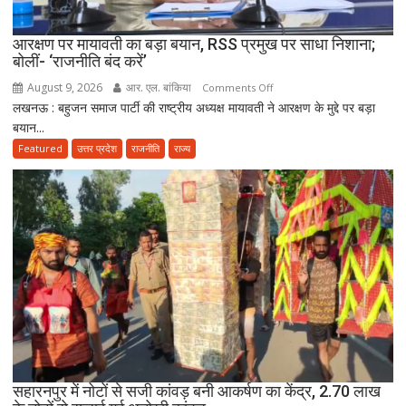
आरोपी
गिरफ्तार
आरक्षण पर मायावती का बड़ा बयान, RSS प्रमुख पर साधा निशाना;
बोलीं- ‘राजनीति बंद करें’
August 9, 2026
आर. एल. बांकिया
on
Comments Off
लखनऊ : बहुजन समाज पार्टी की राष्ट्रीय अध्यक्ष मायावती ने आरक्षण के मुद्दे पर बड़ा
आरक्षण
बयान...
पर
मायावती
Featured
उत्तर प्रदेश
राजनीति
राज्य
का
बड़ा
बयान,
RSS
प्रमुख
पर
साधा
निशाना;
बोलीं-
‘राजनीति
बंद
करें’
सहारनपुर में नोटों से सजी कांवड़ बनी आकर्षण का केंद्र, 2.70 लाख