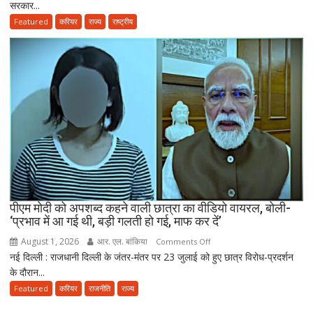
सरकार...
मुर्मू
नई
ने
Featured
करियर
राज्य
राष्ट्रीय
पॉलिसी
एंटी-
पेपर
लीक
संशोधन
बिल
को
दी
मंजूरी,
अब
10
साल
तक
पीएम मोदी को अपशब्द कहने वाली छात्रा का वीडियो वायरल, बोली-
‘प्रभाव में आ गई थी, बड़ी गलती हो गई, माफ कर दें’
की
सजा
August 1, 2026
आर. एल. बांकिया
on
Comments Off
और
नई दिल्ली : राजधानी दिल्ली के जंतर-मंतर पर 23 जुलाई को हुए छात्र विरोध-प्रदर्शन
पीएम
10
के दौरान...
मोदी
करोड़
को
Featured
करियर
राजनीति
राज्य
तक
अपशब्द
जुर्माने