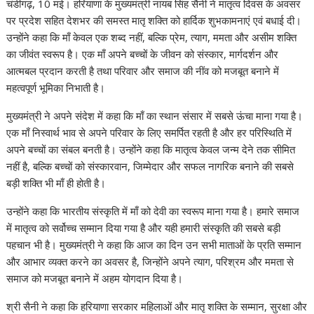
चंडीगढ़, 10 मई। हरियाणा के मुख्यमंत्री नायब सिंह सैनी ने मातृत्व दिवस के अवसर
at
e
itt
k
e
ai
er
p
ar
पर प्रदेश सहित देशभर की समस्त मातृ शक्ति को हार्दिक शुभकामनाएं एवं बधाई दी।
s
b
er
e
gr
l
e
y
e
उन्होंने कहा कि माँ केवल एक शब्द नहीं, बल्कि प्रेम, त्याग, ममता और असीम शक्ति
A
o
dI
a
st
Li
का जीवंत स्वरूप है। एक माँ अपने बच्चों के जीवन को संस्कार, मार्गदर्शन और
आत्मबल प्रदान करती है तथा परिवार और समाज की नींव को मजबूत बनाने में
p
o
n
m
n
महत्वपूर्ण भूमिका निभाती है।
p
k
k
मुख्यमंत्री ने अपने संदेश में कहा कि माँ का स्थान संसार में सबसे ऊंचा माना गया है।
एक माँ निस्वार्थ भाव से अपने परिवार के लिए समर्पित रहती है और हर परिस्थिति में
अपने बच्चों का संबल बनती है। उन्होंने कहा कि मातृत्व केवल जन्म देने तक सीमित
नहीं है, बल्कि बच्चों को संस्कारवान, जिम्मेदार और सफल नागरिक बनाने की सबसे
बड़ी शक्ति भी माँ ही होती है।
उन्होंने कहा कि भारतीय संस्कृति में माँ को देवी का स्वरूप माना गया है। हमारे समाज
में मातृत्व को सर्वोच्च सम्मान दिया गया है और यही हमारी संस्कृति की सबसे बड़ी
पहचान भी है। मुख्यमंत्री ने कहा कि आज का दिन उन सभी माताओं के प्रति सम्मान
और आभार व्यक्त करने का अवसर है, जिन्होंने अपने त्याग, परिश्रम और ममता से
समाज को मजबूत बनाने में अहम योगदान दिया है।
श्री सैनी ने कहा कि हरियाणा सरकार महिलाओं और मातृ शक्ति के सम्मान, सुरक्षा और