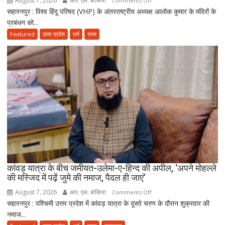
August 7, 2026
आर. एल. बांकिया
Comments Off
सहारनपुर : विश्व हिंदू परिषद (VHP) के अंतरराष्ट्रीय अध्यक्ष आलोक कुमार के मंदिरों के
VHP
प्रबंधन को...
अध्यक्ष
के
Featured
उत्तर प्रदेश
धर्म
राज्य
‘मंदिर
वापस’
बयान
पर
मुस्लिम
धर्मगुरुओं
की
आपत्ति,
मौलाना
राशिद
सिद्दीकी
ने
कांवड़ यात्रा के बीच जमीयत-उलेमा-ए-हिन्द की अपील, ‘अपने मोहल्ले
की मस्जिद में पढ़ें जुमे की नमाज, पैदल ही जाएं’
उठाए
सवाल
August 7, 2026
आर. एल. बांकिया
on
Comments Off
सहारनपुर : पश्चिमी उत्तर प्रदेश में कांवड़ यात्रा के दूसरे चरण के दौरान शुक्रवार की
कांवड़
नमाज...
यात्रा
के