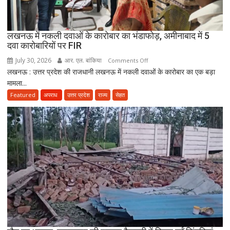
सकेंगे
PG,
उत्तराखंड
लखनऊ में नकली दवाओं के कारोबार का भंडाफोड़, अमीनाबाद में 5
स्वास्थ्य
दवा कारोबारियों पर FIR
विभाग
ने
July 30, 2026
आर. एल. बांकिया
on
Comments Off
तैयार
लखनऊ : उत्तर प्रदेश की राजधानी लखनऊ में नकली दवाओं के कारोबार का एक बड़ा
लखनऊ
की
मामला...
में
नई
नकली
Featured
अपराध
उत्तर प्रदेश
राज्य
सेहत
पॉलिसी
दवाओं
के
कारोबार
का
भंडाफोड़,
अमीनाबाद
में
5
दवा
कारोबारियों
पर
FIR