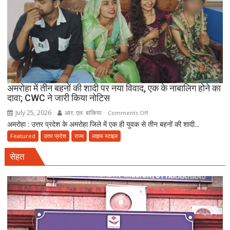
₹25
लाख
रंगदारी
गैंग
गिरफ्तार
अमरोहा में तीन बहनों की शादी पर नया विवाद, एक के नाबालिग होने का
दावा; CWC ने जारी किया नोटिस
July 25, 2026
आर. एल. बांकिया
on
Comments Off
अमरोहा : उत्तर प्रदेश के अमरोहा जिले में एक ही युवक से तीन बहनों की शादी...
अमरोहा
में
Featured
उत्तर प्रदेश
राज्य
लाइफ स्टाइल
तीन
सेहत
बहनों
की
शादी
पर
नया
विवाद,
एक