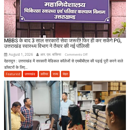
के
नाबालिग
होने
का
दावा;
CWC
MBBS के बाद 3 साल सरकारी सेवा जरूरी! फिर ही कर सकेंगे PG,
ने
उत्तराखंड स्वास्थ्य विभाग ने तैयार की नई पॉलिसी
जारी
August 1, 2026
आर. एल. बांकिया
on
Comments Off
किया
देहरादून : उत्तराखंड में सरकारी मेडिकल कॉलेजों से एमबीबीएस की पढ़ाई पूरी करने वाले
MBBS
नोटिस
डॉक्टरों के लिए...
के
बाद
Featured
उत्तराखंड
करियर
राज्य
सेहत
3
साल
सरकारी
सेवा
जरूरी!
फिर
ही
कर