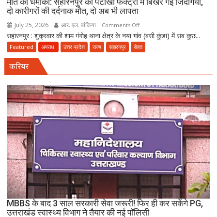
मौत का धमाका: सहारनपुर की पटाखा फैक्ट्री में बिखर गईं जिंदगियां,
दो कारीगरों की दर्दनाक मौत, दो अब भी लापता
July 25, 2026
आर. एल. बांकिया
on
Comments Off
सहारनपुर : शुक्रवार की शाम गंगोह थाना क्षेत्र के नया गांव (बसी कुंडा) में सब कुछ...
मौत
का
Featured
अपराध
उत्तर प्रदेश
राज्य
सहारनपुर
सेहत
धमाका:
करियर
सहारनपुर
की
पटाखा
फैक्ट्री
में
बिखर
गईं
जिंदगियां,
दो
कारीगरों
की
दर्दनाक
मौत,
MBBS के बाद 3 साल सरकारी सेवा जरूरी! फिर ही कर सकेंगे PG,
दो
उत्तराखंड स्वास्थ्य विभाग ने तैयार की नई पॉलिसी
अब