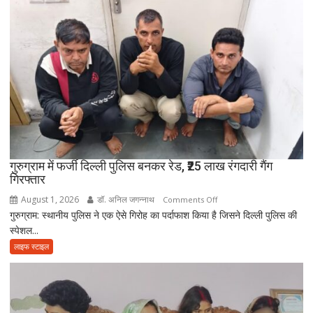
संस्कार
में
नहीं
आई
आत्मनिर्भर
बेटियां,
चिता
पर
अकेले
विदा
हो
गुरुग्राम में फर्जी दिल्ली पुलिस बनकर रेड, ₹25 लाख रंगदारी गैंग
गिरफ्तार
गए
पिता,
August 1, 2026
डॉ. अनिल जगन्नाथ
on
Comments Off
वृद्धाश्रम
गुरुग्राम: स्थानीय पुलिस ने एक ऐसे गिरोह का पर्दाफाश किया है जिसने दिल्ली पुलिस की
गुरुग्राम
में
स्पेशल...
में
कपड़ा
फर्जी
लाइफ स्टाइल
व्यापारी
दिल्ली
की
पुलिस
मौत
बनकर
रेड,