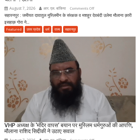
कांवड़
August 7, 2026
आर. एल. बांकिया
on
Comments Off
सहारनपुर : जमीयत दावातुल मुस्लिमीन के संरक्षक व मशहूर देवबंदी उलेमा मौलाना क़ारी
”इस्लाम
इसहाक़ गोरा ने...
नए
ज़माने
Featured
उत्तर प्रदेश
धर्म
राज्य
सहारनपुर
के
हिसाब
से
नहीं,
क़ुरआन
और
सुन्नत
के
मुताबिक़
चलेगा”
:
उलेमा
VHP अध्यक्ष के ‘मंदिर वापस’ बयान पर मुस्लिम धर्मगुरुओं की आपत्ति,
मौलाना राशिद सिद्दीकी ने उठाए सवाल
on