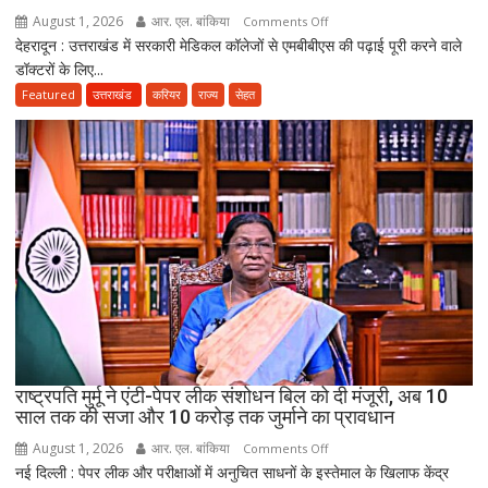
August 1, 2026
आर. एल. बांकिया
on
Comments Off
भी
देहरादून : उत्तराखंड में सरकारी मेडिकल कॉलेजों से एमबीबीएस की पढ़ाई पूरी करने वाले
MBBS
लापता
डॉक्टरों के लिए...
के
बाद
Featured
उत्तराखंड
करियर
राज्य
सेहत
3
साल
सरकारी
सेवा
जरूरी!
फिर
ही
कर
सकेंगे
PG,
उत्तराखंड
स्वास्थ्य
राष्ट्रपति मुर्मू ने एंटी-पेपर लीक संशोधन बिल को दी मंजूरी, अब 10
विभाग
साल तक की सजा और 10 करोड़ तक जुर्माने का प्रावधान
ने
August 1, 2026
आर. एल. बांकिया
on
Comments Off
तैयार
नई दिल्ली : पेपर लीक और परीक्षाओं में अनुचित साधनों के इस्तेमाल के खिलाफ केंद्र
राष्ट्रपति
की