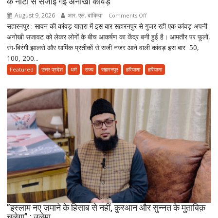
के नोटों से सजाई गई अनोखी कांवड़
कांवड़
August 9, 2026
आर. एल. बांकिया
on
Comments Off
सहारनपुर : सावन की कांवड़ यात्रा में इस बार सहारनपुर से गुजर रही एक कांवड़ अपनी
सहारनपुर
अनोखी सजावट को लेकर लोगों के बीच आकर्षण का केंद्र बनी हुई है। आमतौर पर फूलों,
में
रंग-बिरंगी झालरों और धार्मिक प्रतीकों से सजी नजर आने वाली कांवड़ इस बार 50,
नोटों
100, 200...
से
सजी
Featured
उत्तर प्रदेश
धर्म
राज्य
सहारनपुर
हरियाणा
हरियाणा
कांवड़
बनी
आकर्षण
का
केंद्र,
2.70
लाख
के
नोटों
से
सजाई
गई
”इस्लाम नए ज़माने के हिसाब से नहीं, क़ुरआन और सुन्नत के मुताबिक़
अनोखी
चलेगा” : उलेमा