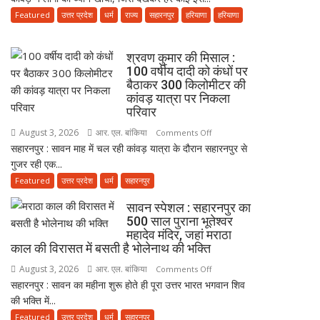
बैठाकर
Featured
उत्तर प्रदेश
धर्म
राज्य
सहारनपुर
हरियाणा
हरियाणा
बड़ा
कांवड़
हादसा
यात्रा
श्रवण कुमार की मिसाल :
पर
100 वर्षीय दादी को कंधों पर
निकला
बैठाकर 300 किलोमीटर की
परिवार,
कांवड़ यात्रा पर निकला
बेटे-
परिवार
बहुओं
August 3, 2026
आर. एल. बांकिया
on
Comments Off
ने
सहारनपुर : सावन माह में चल रही कांवड़ यात्रा के दौरान सहारनपुर से
श्रवण
उठाया
गुजर रही एक...
कुमार
जिम्मा,
की
Featured
उत्तर प्रदेश
धर्म
सहारनपुर
बोले-
मिसाल
माता-
सावन स्पेशल : सहारनपुर का
:
पिता
500 साल पुराना भूतेश्वर
100
महादेव मंदिर, जहां मराठा
की
वर्षीय
काल की विरासत में बसती है भोलेनाथ की भक्ति
सेवा
दादी
ही
August 3, 2026
आर. एल. बांकिया
on
Comments Off
को
भोलेनाथ
सहारनपुर : सावन का महीना शुरू होते ही पूरा उत्तर भारत भगवान शिव
सावन
कंधों
की
की भक्ति में...
स्पेशल
पर
सच्ची
:
Featured
उत्तर प्रदेश
धर्म
सहारनपुर