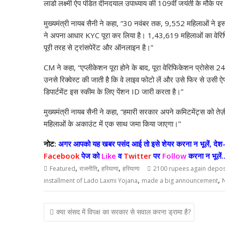
s
b
er
e
gr
l
e
y
लाडो लक्ष्मी ऐप पंडित दीनदयाल उपाध्याय की 109वीं जयंती के मौके पर
A
o
dI
a
st
Li
मुख्यमंत्री नायब सैनी ने कहा, “30 नवंबर तक, 9,552 महिलाओं ने 
p
o
n
m
n
ने अपना आधार KYC पूरा कर लिया है। 1,43,619 महिलाओं का वेरिफिक
p
k
k
पूरी तरह से ट्रांसपेरेंट और ऑनलाइन है।”
CM ने कहा, “एप्लीकेशन पूरा होने के बाद, पूरा वेरिफिकेशन प्रोसेस 2
उनसे रिक्वेस्ट की जाती है कि वे लाइव फोटो लें और उसे फिर से उसी 
डिपार्टमेंट इस स्कीम के लिए पेंशन ID जारी करता है।”
मुख्यमंत्री नायब सैनी ने कहा, “हमारी सरकार अपने कमिटमेंट्स को तेज़ी
महिलाओं के अकाउंट में एक साथ जमा किया जाएगा।”
नोट:
अगर आपको यह खबर पसंद आई तो इसे शेयर करना न भूलें, देश-व
Facebook
पेज को
Like
व
Twitter
पर
Follow
करना न भूलें..
,
,
,
Featured
राजनीति
हरियाणा
हरियाणा
2100 rupees again depos
,
,
installment of Lado Laxmi Yojana
made a big announcement
Post
क्या संसद में विपक्ष का सरकार से सवाल करना ड्रामा है?
navigation