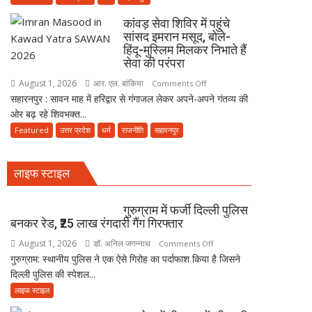
बैठाकर
भक्ति
सहारनपुर
300
कांवड़ सेवा शिविर में पहुंचे
का
किलोमीटर
सांसद इमरान मसूद, बोले-
500
की
हिंदू-मुस्लिम मिलकर निभाते हैं
साल
सेवा की परंपरा
कांवड़
पुराना
यात्रा
August 1, 2026
आर. एल. बांकिया
on
Comments Off
भूतेश्वर
पर
सहारनपुर : सावन माह में हरिद्वार से गंगाजल लेकर अपने-अपने गंतव्य की
कांवड़
महादेव
निकला
ओर बढ़ रहे शिवभक्त...
सेवा
मंदिर,
परिवार
शिविर
Featured
उत्तर प्रदेश
धर्म
राजनीति
सहारनपुर
जहां
में
मराठा
पहुंचे
काल
लाइफ स्टाइल
सांसद
की
इमरान
विरासत
मसूद,
गुरुग्राम में फर्जी दिल्ली पुलिस
में
बोले-
बनकर रेड, ₹25 लाख रंगदारी गैंग गिरफ्तार
बसती
हिंदू-
है
August 1, 2026
डॉ. अनिल जगन्नाथ
on
Comments Off
मुस्लिम
भोलेनाथ
गुरुग्राम: स्थानीय पुलिस ने एक ऐसे गिरोह का पर्दाफाश किया है जिसने
गुरुग्राम
मिलकर
की
दिल्ली पुलिस की स्पेशल...
में
निभाते
भक्ति
फर्जी
लाइफ स्टाइल
हैं
दिल्ली