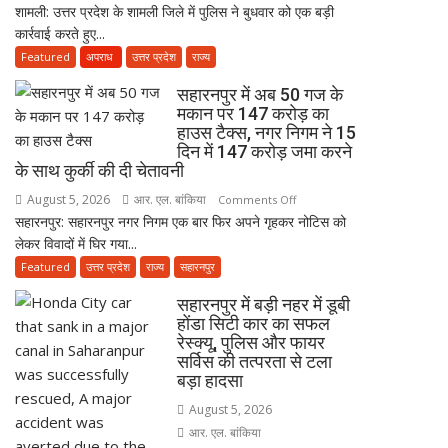
शामली: उत्तर प्रदेश के शामली जिले में पुलिस ने बुधवार को एक बड़ी
शामली
कार्रवाई करते हुए...
एनकाउंटर:
1
Featured
अपराध
उत्तर प्रदेश
राज्य
लाख
सहारनपुर में अब 50 गज के
का
मकान पर 147 करोड़ का
इनामी
हाउस टैक्स, नगर निगम ने 15
बदमाश
दिन में 147 करोड़ जमा करने
फुरकान
के साथ कुर्की की दी चेतावनी
ढेर,
August 5, 2026
आर. एल. बांकिया
on
Comments Off
कैराना
सहारनपुर: सहारनपुर नगर निगम एक बार फिर अपने गृहकर नोटिस को
सहारनपुर
पलायन
लेकर विवादों में घिर गया...
में
मामले
अब
Featured
उत्तर प्रदेश
राज्य
सहारनपुर
का
50
आरोपी
सहारनपुर में बड़ी नहर में डूबी
गज
था
होंडा सिटी कार का सफल
के
रेस्क्यू, पुलिस और फायर
सक्रिय
मकान
सर्विस की तत्परता से टला
गैंगस्टर
पर
बड़ा हादसा
147
August 5, 2026
करोड़
आर. एल. बांकिया
का