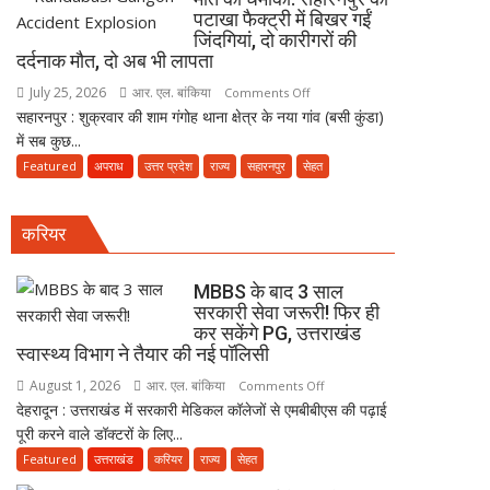
के
उत्तराखंड
पटाखा फैक्ट्री में बिखर गईं
कारोबार
स्वास्थ्य
जिंदगियां, दो कारीगरों की
का
दर्दनाक मौत, दो अब भी लापता
विभाग
भंडाफोड़,
ने
July 25, 2026
आर. एल. बांकिया
on
Comments Off
अमीनाबाद
तैयार
सहारनपुर : शुक्रवार की शाम गंगोह थाना क्षेत्र के नया गांव (बसी कुंडा)
मौत
में
की
में सब कुछ...
का
5
नई
धमाका:
Featured
अपराध
उत्तर प्रदेश
राज्य
सहारनपुर
सेहत
दवा
पॉलिसी
सहारनपुर
कारोबारियों
की
पर
करियर
पटाखा
FIR
फैक्ट्री
में
MBBS के बाद 3 साल
बिखर
सरकारी सेवा जरूरी! फिर ही
कर सकेंगे PG, उत्तराखंड
गईं
स्वास्थ्य विभाग ने तैयार की नई पॉलिसी
जिंदगियां,
दो
August 1, 2026
आर. एल. बांकिया
on
Comments Off
कारीगरों
देहरादून : उत्तराखंड में सरकारी मेडिकल कॉलेजों से एमबीबीएस की पढ़ाई
MBBS
की
पूरी करने वाले डॉक्टरों के लिए...
के
दर्दनाक
बाद
Featured
उत्तराखंड
करियर
राज्य
सेहत
मौत,
3