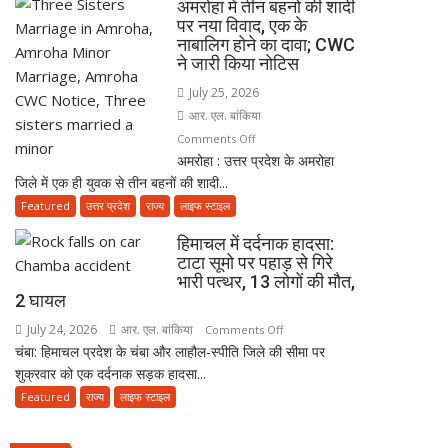
सेवा
अमरोहा में तीन बहनों की शादी
पुलिस
की
पर नया विवाद, एक के
बनकर
नाबालिग होने का दावा; CWC
परंपरा
रेड,
ने जारी किया नोटिस
₹25
July 25, 2026
लाख
आर. एल. बांकिया
रंगदारी
on
Comments Off
गैंग
अमरोहा : उत्तर प्रदेश के अमरोहा
अमरोहा
गिरफ्तार
जिले में एक ही युवक से तीन बहनों की शादी...
में
तीन
Featured
उत्तर प्रदेश
राज्य
लाइफ स्टाइल
बहनों
हिमाचल में दर्दनाक हादसा:
की
टाटा सूमो पर पहाड़ से गिरे
शादी
भारी पत्थर, 13 लोगों की मौत,
पर
2 घायल
नया
July 24, 2026
आर. एल. बांकिया
on
Comments Off
विवाद,
चंबा: हिमाचल प्रदेश के चंबा और लाहौल-स्पीति जिले की सीमा पर
हिमाचल
एक
शुक्रवार को एक दर्दनाक सड़क हादसा...
में
के
दर्दनाक
Featured
राज्य
लाइफ स्टाइल
नाबालिग
हादसा:
होने
टाटा
का