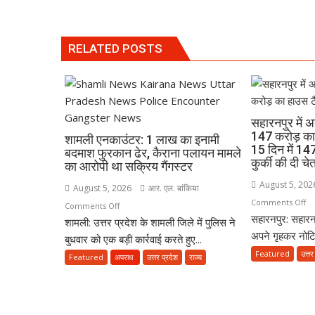
RELATED POSTS
सहारनपुर में
147 करोड़ का 
शामली एनकाउंटर: 1 लाख का इनामी
15 दिन में 1
बदमाश फुरकान ढेर, कैराना पलायन मामले
कुर्की की दी चे
का आरोपी था सक्रिय गैंगस्टर
August 5, 202
August 5, 2026
आर. एल. बांकिया
o
Comments Off
on
Comments Off
सहारनपुर: सहार
सहा
शामली: उत्तर प्रदेश के शामली जिले में पुलिस ने
शामली
में
अपने गृहकर नोटिस
एनकाउंटर:
बुधवार को एक बड़ी कार्रवाई करते हुए...
अब
1
Featured
उत्तर
Featured
अपराध
उत्तर प्रदेश
राज्य
50
लाख
ग
का
के
इनामी
मक
बदमाश