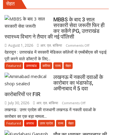
सेहत
सूमो
दावा;
पर
CWC
पहाड़
MBBS के बाद 3 साल
ने
से
सरकारी सेवा जरूरी! फिर ही
जारी
कर सकेंगे PG, उत्तराखंड
गिरे
किया
स्वास्थ्य विभाग ने तैयार की नई पॉलिसी
भारी
नोटिस
पत्थर,
August 1, 2026
आर. एल. बांकिया
on
Comments Off
13
देहरादून : उत्तराखंड में सरकारी मेडिकल कॉलेजों से एमबीबीएस की पढ़ाई
MBBS
लोगों
पूरी करने वाले डॉक्टरों के लिए...
के
की
बाद
Featured
उत्तराखंड
करियर
राज्य
सेहत
मौत,
3
लखनऊ में नकली दवाओं के
2
साल
कारोबार का भंडाफोड़,
घायल
सरकारी
अमीनाबाद में 5 दवा
सेवा
कारोबारियों पर FIR
जरूरी!
July 30, 2026
आर. एल. बांकिया
on
Comments Off
फिर
लखनऊ : उत्तर प्रदेश की राजधानी लखनऊ में नकली दवाओं के
लखनऊ
ही
कारोबार का एक बड़ा मामला...
में
कर
नकली
Featured
अपराध
उत्तर प्रदेश
राज्य
सेहत
सकेंगे
दवाओं
PG,
मौत का धमाका: सहारनपुर की