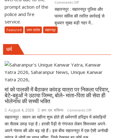
on
Comments Off
हाउस
सहारनपुर : सहारनपुर पुलिस और
सहारनपुर
टैक्स,
फायर सर्विस की त्वरित कार्रवाई से
में
नगर
बुधवार सुबह बड़ी नहर में...
बड़ी
निगम
नहर
Featured
उत्तर प्रदेश
सहारनपुर
ने
में
15
डूबी
दिन
धर्म
होंडा
में
सिटी
147
कार
करोड़
का
जमा
सफल
करने
रेस्क्यू,
के
मां को पालकी में बैठाकर कांवड़ यात्रा पर निकला परिवार,
पुलिस
साथ
बेटे-बहुओं ने उठाया जिम्मा, बोले- माता-पिता की सेवा ही
और
कुर्की
भोलेनाथ की सच्ची भक्ति
फायर
की
August 4, 2026
आर. एल. बांकिया
on
Comments Off
सर्विस
दी
सहारनपुर : सावन का महीना शुरू होते ही धर्मनगरी हरिद्वार में कांवड़ियों
मां
की
चेतावनी
का सैलाब उमड़ पड़ा है। हरकी पैड़ी से गंगाजल लेकर शिवभक्त अपने-
को
तत्परता
अपने गंतव्य की ओर बढ़ रहे हैं। इस बीच सहारनपुर में एक ऐसी अनोखी
पालकी
से
कांवड़ ने लोगों का ध्यान खींचा, जिसे देखकर हर कोई इस...
में
टला