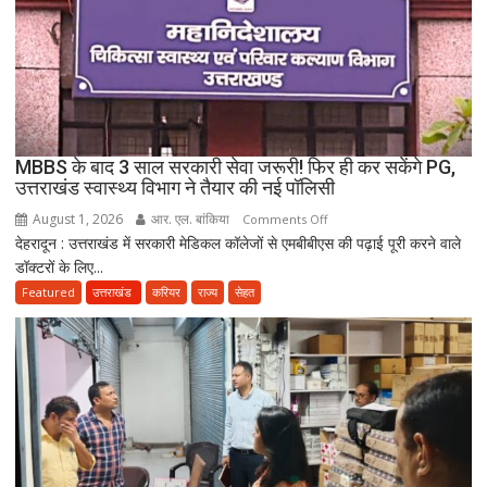
एक
के
नाबालिग
होने
का
दावा;
CWC
MBBS के बाद 3 साल सरकारी सेवा जरूरी! फिर ही कर सकेंगे PG,
ने
उत्तराखंड स्वास्थ्य विभाग ने तैयार की नई पॉलिसी
जारी
August 1, 2026
आर. एल. बांकिया
on
Comments Off
किया
देहरादून : उत्तराखंड में सरकारी मेडिकल कॉलेजों से एमबीबीएस की पढ़ाई पूरी करने वाले
MBBS
नोटिस
डॉक्टरों के लिए...
के
बाद
Featured
उत्तराखंड
करियर
राज्य
सेहत
3
साल
सरकारी
सेवा
जरूरी!
फिर
ही
कर