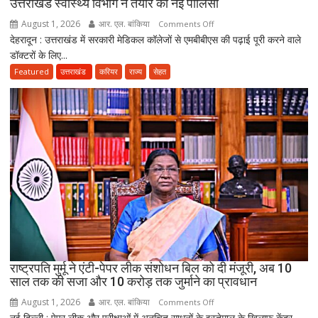
उत्तराखंड स्वास्थ्य विभाग ने तैयार की नई पॉलिसी
अब
August 1, 2026
आर. एल. बांकिया
on
Comments Off
भी
देहरादून : उत्तराखंड में सरकारी मेडिकल कॉलेजों से एमबीबीएस की पढ़ाई पूरी करने वाले
MBBS
लापता
डॉक्टरों के लिए...
के
बाद
Featured
उत्तराखंड
करियर
राज्य
सेहत
3
साल
सरकारी
सेवा
जरूरी!
फिर
ही
कर
सकेंगे
PG,
उत्तराखंड
स्वास्थ्य
राष्ट्रपति मुर्मू ने एंटी-पेपर लीक संशोधन बिल को दी मंजूरी, अब 10
विभाग
साल तक की सजा और 10 करोड़ तक जुर्माने का प्रावधान
ने
August 1, 2026
आर. एल. बांकिया
on
Comments Off
तैयार
नई दिल्ली : पेपर लीक और परीक्षाओं में अनुचित साधनों के इस्तेमाल के खिलाफ केंद्र
राष्ट्रपति