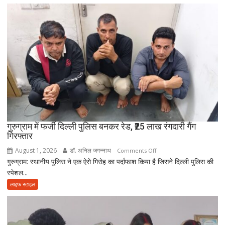
अंतिम
भक्ति
संस्कार
में
नहीं
आई
आत्मनिर्भर
बेटियां,
चिता
पर
अकेले
विदा
हो
गुरुग्राम में फर्जी दिल्ली पुलिस बनकर रेड, ₹25 लाख रंगदारी गैंग
गिरफ्तार
गए
पिता,
August 1, 2026
डॉ. अनिल जगन्नाथ
on
Comments Off
वृद्धाश्रम
गुरुग्राम: स्थानीय पुलिस ने एक ऐसे गिरोह का पर्दाफाश किया है जिसने दिल्ली पुलिस की
गुरुग्राम
में
स्पेशल...
में
कपड़ा
फर्जी
लाइफ स्टाइल
व्यापारी
दिल्ली
की
पुलिस
मौत
बनकर