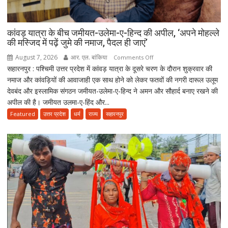
को
उम्रकैद,
मुकीम
कांवड़ यात्रा के बीच जमीयत-उलेमा-ए-हिन्द की अपील, ‘अपने मोहल्ले
की मस्जिद में पढ़ें जुमे की नमाज, पैदल ही जाएं’
काला
गैंग
August 7, 2026
आर. एल. बांकिया
on
Comments Off
के
सहारनपुर : पश्चिमी उत्तर प्रदेश में कांवड़ यात्रा के दूसरे चरण के दौरान शुक्रवार की
कांवड़
दो
नमाज और कांवड़ियों की आवाजाही एक साथ होने को लेकर फतवों की नगरी दारूल उलूम
यात्रा
शूटरों
देवबंद और इस्लामिक संगठन जमीयत-उलेमा-ए-हिन्द ने अमन और सौहार्द बनाए रखने की
के
पर
अपील की है। जमीयत उलमा-ए-हिंद और...
बीच
75-
जमीयत-
Featured
उत्तर प्रदेश
धर्म
राज्य
सहारनपुर
75
उलेमा-
हजार
ए-
का
हिन्द
जुर्माना
की
अपील,
‘अपने
मोहल्ले
की
मस्जिद
में