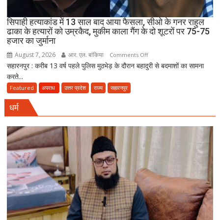
नमाज,
पैदल
सिपाही हत्याकांड में 13 साल बाद आया फैसला, सीओ के गनर राहुल
ही
ढाका के हत्यारों को उम्रकैद, मुकीम काला गैंग के दो शूटरों पर 75-75
जाएं’
हजार का जुर्माना
August 7, 2026
आर. एल. बांकिया
on
Comments Off
सहारनपुर : करीब 13 वर्ष पहले पुलिस मुठभेड़ के दौरान बहादुरी से बदमाशों का सामना
सिपाही
करते...
हत्याकांड
में
Featured
अपराध
उत्तर प्रदेश
राज्य
सहारनपुर
13
धर्म
साल
बाद
आया
फैसला,
सीओ
के
गनर
राहुल
ढाका
के
हत्यारों