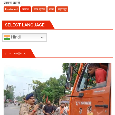
हत्याकांड
सामना करते...
में
Featured
अपराध
उत्तर प्रदेश
राज्य
सहारनपुर
13
साल
बाद
SELECT LANGUAGE
आया
फैसला,
Hindi
सीओ
के
गनर
ताजा समाचार
राहुल
ढाका
के
हत्यारों
को
उम्रकैद,
मुकीम
काला
गैंग
के
दो