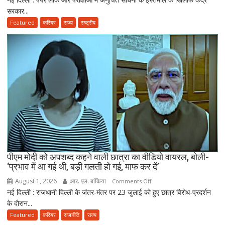
की
सरकार...
मुर्मू
नई
ने
Featured
करियर
राज्य
राष्ट्रीय
पॉलिसी
एंटी-
पेपर
लीक
संशोधन
बिल
को
दी
मंजूरी,
अब
10
साल
तक
पीएम मोदी को अपशब्द कहने वाली छात्रा का वीडियो वायरल, बोली-
‘प्रभाव में आ गई थी, बड़ी गलती हो गई, माफ कर दें’
की
सजा
August 1, 2026
आर. एल. बांकिया
on
Comments Off
और
नई दिल्ली : राजधानी दिल्ली के जंतर-मंतर पर 23 जुलाई को हुए छात्र विरोध-प्रदर्शन
पीएम
10
के दौरान...
मोदी
करोड़
को
Featured
करियर
राजनीति
राज्य
तक
अपशब्द