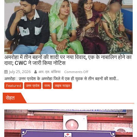
रेड,
₹25
लाख
रंगदारी
गैंग
गिरफ्तार
अमरोहा में तीन बहनों की शादी पर नया विवाद, एक के नाबालिग होने का
दावा; CWC ने जारी किया नोटिस
July 25, 2026
आर. एल. बांकिया
on
Comments Off
अमरोहा : उत्तर प्रदेश के अमरोहा जिले में एक ही युवक से तीन बहनों की शादी...
अमरोहा
में
Featured
उत्तर प्रदेश
राज्य
लाइफ स्टाइल
तीन
सेहत
बहनों
की
शादी
पर
नया
विवाद,