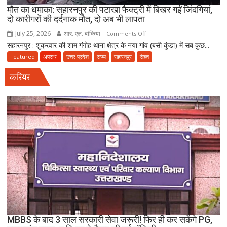
FIR
मौत का धमाका: सहारनपुर की पटाखा फैक्ट्री में बिखर गईं जिंदगियां,
दो कारीगरों की दर्दनाक मौत, दो अब भी लापता
July 25, 2026
आर. एल. बांकिया
on
Comments Off
सहारनपुर : शुक्रवार की शाम गंगोह थाना क्षेत्र के नया गांव (बसी कुंडा) में सब कुछ...
मौत
का
Featured
अपराध
उत्तर प्रदेश
राज्य
सहारनपुर
सेहत
धमाका:
करियर
सहारनपुर
की
पटाखा
फैक्ट्री
में
बिखर
गईं
जिंदगियां,
दो
कारीगरों
की
दर्दनाक
मौत,
MBBS के बाद 3 साल सरकारी सेवा जरूरी! फिर ही कर सकेंगे PG,
दो