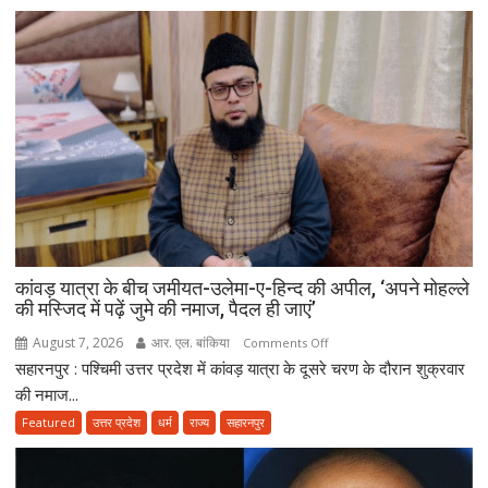
पाइप
से
नप
रही
डीजे
की
हाइट,
सड़क
पर
उतरे
एसएसपी
अभिनंदन;
कांवड़ यात्रा के बीच जमीयत-उलेमा-ए-हिन्द की अपील, ‘अपने मोहल्ले
बोले-
की मस्जिद में पढ़ें जुमे की नमाज, पैदल ही जाएं’
मानक
से
August 7, 2026
आर. एल. बांकिया
on
Comments Off
ऊंचे
सहारनपुर : पश्चिमी उत्तर प्रदेश में कांवड़ यात्रा के दूसरे चरण के दौरान शुक्रवार
कांवड़
वाहन
यात्रा
की नमाज...
नहीं
के
Featured
उत्तर प्रदेश
धर्म
राज्य
सहारनपुर
होंगे
बीच
बर्दाश्त
जमीयत-
उलेमा-