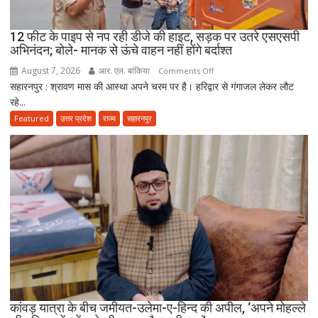
शूटरों
पर
12 फीट के पाइप से नप रही डीजे की हाइट, सड़क पर उतरे एसएसपी
75-
अभिनंदन; बोले- मानक से ऊंचे वाहन नहीं होंगे बर्दाश्त
75
August 7, 2026
आर. एल. बांकिया
on
Comments Off
हजार
सहारनपुर : श्रावण मास की आस्था अपने चरम पर है। हरिद्वार से गंगाजल लेकर लौट
12
का
रहे...
फीट
जुर्माना
के
Featured
उत्तर प्रदेश
राज्य
सहारनपुर
पाइप
से
नप
रही
डीजे
की
हाइट,
सड़क
पर
उतरे
एसएसपी
अभिनंदन;
कांवड़ यात्रा के बीच जमीयत-उलेमा-ए-हिन्द की अपील, ‘अपने मोहल्ले