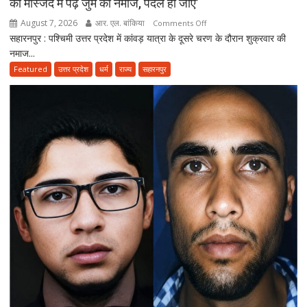
की मस्जिद में पढ़ें जुमे की नमाज, पैदल ही जाएं’
बोले-
मानक
August 7, 2026
आर. एल. बांकिया
on
Comments Off
से
सहारनपुर : पश्चिमी उत्तर प्रदेश में कांवड़ यात्रा के दूसरे चरण के दौरान शुक्रवार की
कांवड़
ऊंचे
नमाज...
यात्रा
वाहन
के
Featured
उत्तर प्रदेश
धर्म
राज्य
सहारनपुर
नहीं
बीच
होंगे
जमीयत-
बर्दाश्त
उलेमा-
ए-
हिन्द
की
अपील,
‘अपने
मोहल्ले
की
मस्जिद
में
पढ़ें
जुमे
की