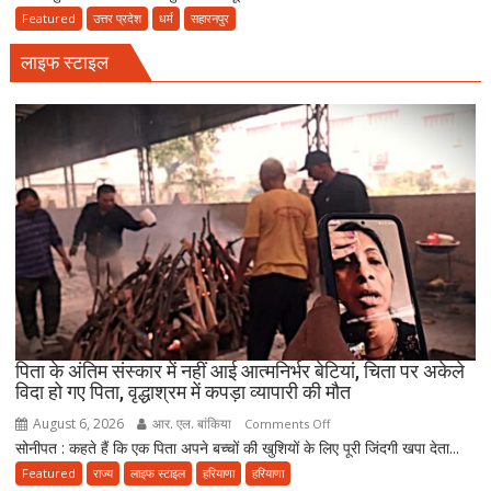
पर
स्पेशल
Featured
उत्तर प्रदेश
धर्म
सहारनपुर
निकला
:
परिवार
लाइफ स्टाइल
सहारनपुर
का
500
साल
पुराना
भूतेश्वर
महादेव
मंदिर,
जहां
मराठा
काल
की
विरासत
पिता के अंतिम संस्कार में नहीं आई आत्मनिर्भर बेटियां, चिता पर अकेले
में
विदा हो गए पिता, वृद्धाश्रम में कपड़ा व्यापारी की मौत
बसती
August 6, 2026
आर. एल. बांकिया
on
Comments Off
है
सोनीपत : कहते हैं कि एक पिता अपने बच्चों की खुशियों के लिए पूरी जिंदगी खपा देता...
पिता
भोलेनाथ
के
Featured
राज्य
लाइफ स्टाइल
हरियाणा
हरियाणा
की