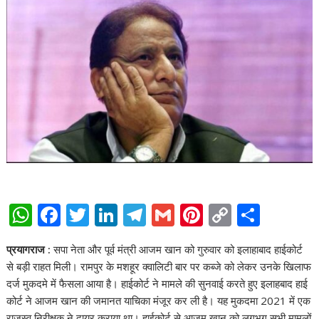
W
F
T
Li
T
G
Pi
C
S
h
ac
w
n
el
m
nt
o
h
प्रयागराज :
सपा नेता और पूर्व मंत्री आजम खान को गुरुवार को इलाहाबाद हाईकोर्ट
at
e
itt
k
e
ai
er
p
ar
से बड़ी राहत मिली। रामपुर के मशहूर क्वालिटी बार पर कब्जे को लेकर उनके खिलाफ
s
b
er
e
gr
l
e
y
e
दर्ज मुकदमे में फैसला आया है। हाईकोर्ट ने मामले की सुनवाई करते हुए इलाहबाद हाई
A
o
dI
a
st
Li
कोर्ट ने आजम खान की जमानत याचिका मंजूर कर ली है। यह मुकदमा 2021 में एक
राजस्व निरीक्षक ने दायर कराया था। हाईकोर्ट से आजम खान को लगभग सभी मामलों