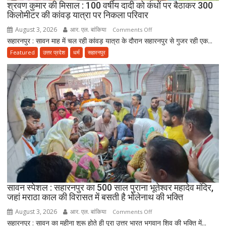
श्रवण कुमार की मिसाल : 100 वर्षीय दादी को कंधों पर बैठाकर 300
बोले-
किलोमीटर की कांवड़ यात्रा पर निकला परिवार
माता-
August 3, 2026
आर. एल. बांकिया
on
पिता
Comments Off
सहारनपुर : सावन माह में चल रही कांवड़ यात्रा के दौरान सहारनपुर से गुजर रही एक...
श्रवण
की
कुमार
सेवा
Featured
उत्तर प्रदेश
धर्म
सहारनपुर
की
ही
मिसाल
भोलेनाथ
:
की
100
सच्ची
वर्षीय
भक्ति
दादी
को
कंधों
पर
बैठाकर
300
किलोमीटर
सावन स्पेशल : सहारनपुर का 500 साल पुराना भूतेश्वर महादेव मंदिर,
जहां मराठा काल की विरासत में बसती है भोलेनाथ की भक्ति
की
कांवड़
August 3, 2026
आर. एल. बांकिया
on
Comments Off
यात्रा
सहारनपुर : सावन का महीना शुरू होते ही पूरा उत्तर भारत भगवान शिव की भक्ति में...
सावन