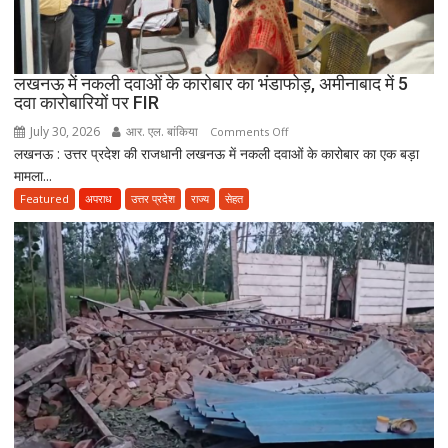
सकेंगे
PG,
उत्तराखंड
लखनऊ में नकली दवाओं के कारोबार का भंडाफोड़, अमीनाबाद में 5
स्वास्थ्य
दवा कारोबारियों पर FIR
विभाग
ने
July 30, 2026
आर. एल. बांकिया
on
Comments Off
तैयार
लखनऊ : उत्तर प्रदेश की राजधानी लखनऊ में नकली दवाओं के कारोबार का एक बड़ा
लखनऊ
की
मामला...
में
नई
नकली
Featured
अपराध
उत्तर प्रदेश
राज्य
सेहत
पॉलिसी
दवाओं
के
कारोबार
का
भंडाफोड़,
अमीनाबाद
में
5
दवा
कारोबारियों
पर