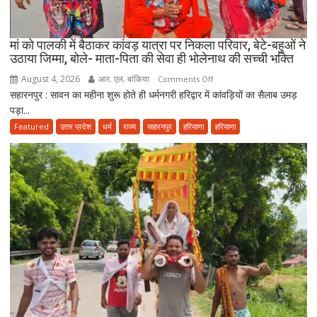
पढ़ें
जुमे
की
मां को पालकी में बैठाकर कांवड़ यात्रा पर निकला परिवार, बेटे-बहुओं ने
उठाया जिम्मा, बोले- माता-पिता की सेवा ही भोलेनाथ की सच्ची भक्ति
नमाज,
पैदल
August 4, 2026
आर. एल. बांकिया
on
Comments Off
ही
सहारनपुर : सावन का महीना शुरू होते ही धर्मनगरी हरिद्वार में कांवड़ियों का सैलाब उमड़
मां
जाएं’
पड़ा...
को
पालकी
Featured
उत्तर प्रदेश
धर्म
राज्य
सहारनपुर
हरियाणा
हरियाणा
में
बैठाकर
कांवड़
यात्रा
पर
निकला
परिवार,
बेटे-
बहुओं
ने
उठाया
जिम्मा,