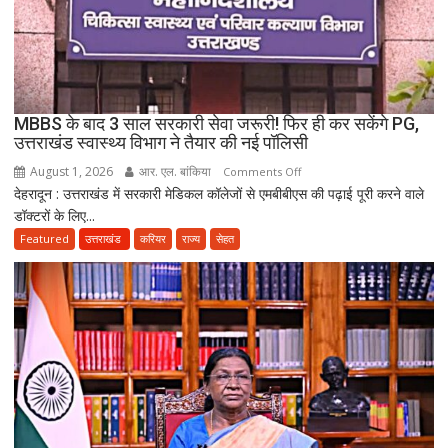
दो
कारीगरों
की
दर्दनाक
मौत,
MBBS के बाद 3 साल सरकारी सेवा जरूरी! फिर ही कर सकेंगे PG,
दो
उत्तराखंड स्वास्थ्य विभाग ने तैयार की नई पॉलिसी
अब
August 1, 2026
आर. एल. बांकिया
on
Comments Off
भी
देहरादून : उत्तराखंड में सरकारी मेडिकल कॉलेजों से एमबीबीएस की पढ़ाई पूरी करने वाले
MBBS
लापता
डॉक्टरों के लिए...
के
बाद
Featured
उत्तराखंड
करियर
राज्य
सेहत
3
साल
सरकारी
सेवा
जरूरी!
फिर
ही
कर
सकेंगे