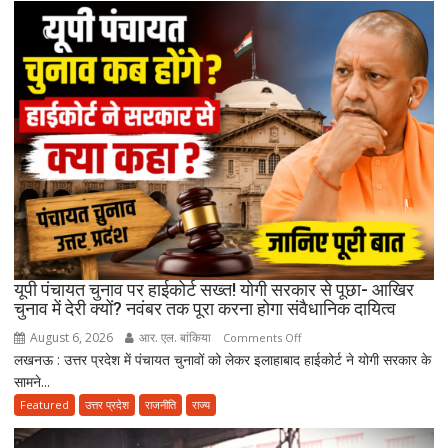
भी
ज्यादा
मानते
थे…”
उमाशंकर
सिंह
को
याद
कर
भावुक
हुईं
मायावती,
बेटे
यूपी पंचायत चुनाव पर हाईकोर्ट सख्त! योगी सरकार से पूछा- आखिर
को
चुनाव में देरी क्यों? नवंबर तक पूरा करना होगा संवैधानिक दायित्व
राजनीति
August 6, 2026
आर. एल. बांकिया
on
Comments Off
में
लखनऊ : उत्तर प्रदेश में पंचायत चुनावों को लेकर इलाहाबाद हाईकोर्ट ने योगी सरकार के
यूपी
आगे
सामने...
पंचायत
बढ़ाने
चुनाव
Featured
उत्तर प्रदेश
राजनीति
राज्य
का
पर
किया
हाईकोर्ट