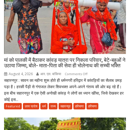
बेटियां,
चिता
पर
अकेले
विदा
हो
गए
पिता,
वृद्धाश्रम
मां को पालकी में बैठाकर कांवड़ यात्रा पर निकला परिवार, बेटे-बहुओं ने
में
उठाया जिम्मा, बोले- माता-पिता की सेवा ही भोलेनाथ की सच्ची भक्ति
कपड़ा
August 4, 2026
आर. एल. बांकिया
on
Comments Off
व्यापारी
सहारनपुर : सावन का महीना शुरू होते ही धर्मनगरी हरिद्वार में कांवड़ियों का सैलाब उमड़
मां
की
पड़ा है। हरकी पैड़ी से गंगाजल लेकर शिवभक्त अपने-अपने गंतव्य की ओर बढ़ रहे हैं।
को
मौत
इस बीच सहारनपुर में एक ऐसी अनोखी कांवड़ ने लोगों का ध्यान खींचा, जिसे देखकर हर
पालकी
कोई इस...
में
बैठाकर
Featured
उत्तर प्रदेश
धर्म
राज्य
सहारनपुर
हरियाणा
हरियाणा
कांवड़
यात्रा
पर