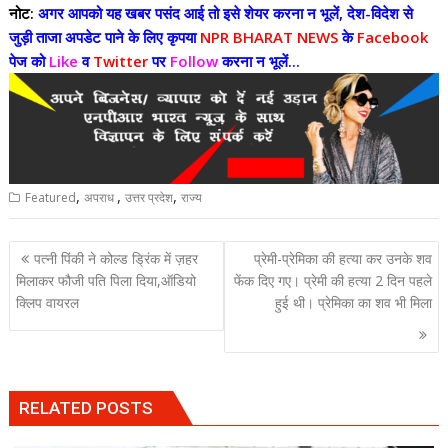
नोट:
अगर आपको यह खबर पसंद आई तो इसे शेयर करना न भूलें, देश-विदेश से
जुड़ी ताजा अपडेट पाने के लिए कृपया
NPR BHARAT NEWS
के
Facebook
पेज को
Like
व
Twitter
पर
Follow
करना न भूलें...
,
,
,
Featured
अपराध
उत्तर प्रदेश
राज्य
Post
पत्नी पिंकी ने कोल्ड ड्रिंक में ज़हर
प्रेमी-प्रेमिका की हत्या कर उनके शव
navigation
मिलाकर फौजी पति पिला दिया,ऑडियो
फेंक दिए गए। प्रेमी की हत्या 2 दिन पहले
क्लिप वायरल
हुई थी। प्रेमिका का शव भी मिला
RELATED POSTS