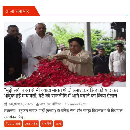
चिता
पर
ताजा समाचार
अकेले
विदा
हो
गए
पिता,
वृद्धाश्रम
में
कपड़ा
व्यापारी
की
मौत
“मुझे सगी बहन से भी ज्यादा मानते थे…” उमाशंकर सिंह को याद कर
भावुक हुईं मायावती, बेटे को राजनीति में आगे बढ़ाने का किया ऐलान
August 6, 2026
आर. एल. बांकिया
on
Comments Off
लखनऊ : बहुजन समाज पार्टी (बसपा) के वरिष्ठ नेता और रसड़ा विधानसभा से विधायक
“मुझे
उमाशंकर सिंह...
सगी
बहन
Featured
उत्तर प्रदेश
राजनीति
राज्य
से