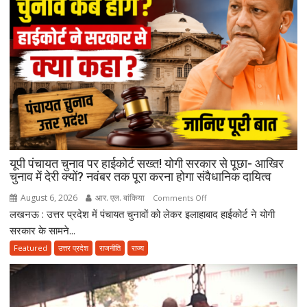
थे…”
उमाशंकर
सिंह
को
याद
कर
भावुक
हुईं
मायावती,
बेटे
यूपी पंचायत चुनाव पर हाईकोर्ट सख्त! योगी सरकार से पूछा- आखिर
को
चुनाव में देरी क्यों? नवंबर तक पूरा करना होगा संवैधानिक दायित्व
राजनीति
में
August 6, 2026
आर. एल. बांकिया
on
Comments Off
आगे
लखनऊ : उत्तर प्रदेश में पंचायत चुनावों को लेकर इलाहाबाद हाईकोर्ट ने योगी
यूपी
बढ़ाने
पंचायत
सरकार के सामने...
का
चुनाव
Featured
उत्तर प्रदेश
राजनीति
राज्य
किया
पर
ऐलान
हाईकोर्ट
सख्त!
योगी