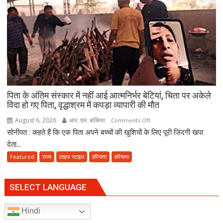
सरकार
से
पूछा-
आखिर
चुनाव
में
देरी
क्यों?
पिता के अंतिम संस्कार में नहीं आई आत्मनिर्भर बेटियां, चिता पर अकेले
नवंबर
विदा हो गए पिता, वृद्धाश्रम में कपड़ा व्यापारी की मौत
तक
पूरा
August 6, 2026
आर. एल. बांकिया
on
Comments Off
करना
सोनीपत : कहते हैं कि एक पिता अपने बच्चों की खुशियों के लिए पूरी जिंदगी खपा
पिता
होगा
के
देता...
संवैधानिक
अंतिम
Featured
राज्य
लाइफ स्टाइल
हरियाणा
हरियाणा
दायित्व
संस्कार
में
नहीं
SELECT LANGUAGE
आई
आत्मनिर्भर
Hindi
बेटियां,