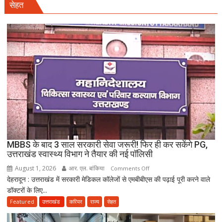
सेहत
बहनों
की
शादी
पर
नया
विवाद,
एक
के
नाबालिग
होने
का
दावा;
CWC
MBBS के बाद 3 साल सरकारी सेवा जरूरी! फिर ही कर सकेंगे PG,
ने
उत्तराखंड स्वास्थ्य विभाग ने तैयार की नई पॉलिसी
जारी
August 1, 2026
आर. एल. बांकिया
on
Comments Off
किया
देहरादून : उत्तराखंड में सरकारी मेडिकल कॉलेजों से एमबीबीएस की पढ़ाई पूरी करने वाले
MBBS
नोटिस
डॉक्टरों के लिए...
के
बाद
Featured
उत्तराखंड
करियर
राज्य
सेहत
3