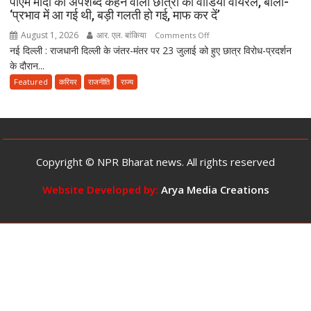
पीएम मोदी को अपशब्द कहने वाली छात्रा का वीडियो वायरल, बोली-
‘प्रभाव में आ गई थी, बड़ी गलती हो गई, माफ कर दें’
की
सजा
August 1, 2026
आर. एल. बांकिया
on
Comments Off
और
नई दिल्ली : राजधानी दिल्ली के जंतर-मंतर पर 23 जुलाई को हुए छात्र विरोध-प्रदर्शन
पीएम
10
के दौरान...
मोदी
करोड़
को
Featured
करियर
राजनीति
राज्य
तक
अपशब्द
जुर्माने
कहने
का
वाली
प्रावधान
छात्रा
का
Copyright © NPR Bharat news. All rights reserved
वीडियो
वायरल,
Website Developed by:
Arya Media Creations
बोली-
‘प्रभाव
में
आ
गई
थी,
बड़ी
गलती