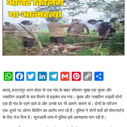
W
F
T
Li
T
G
Pi
C
S
h
ac
w
n
el
m
nt
o
h
बदायूं: हजरतपुर थाना क्षेत्र के एक गांव के बाहर सोमवार सुबह एक युवक और
at
e
itt
k
e
ai
er
p
ar
नाबालिग लड़की के शव मिलने से हड़कंप मच गया। युवक और नाबालिग लड़की दोनों
s
b
er
e
gr
l
e
y
e
एक ही गांव के रहने वाले थे और उनके घर भी आमने-सामने थे। दोनों के परिजन
A
o
dI
a
st
Li
एक-दूसरे पर ऑनर किलिंग का आरोप लगा रहे हैं। पुलिस ने दोनों शवों को पोस्टमार्टम
के लिए भेज दिया है। शुरुआती जांच में पुलिस इसे आत्महत्या मान रही है।
p
o
n
m
n