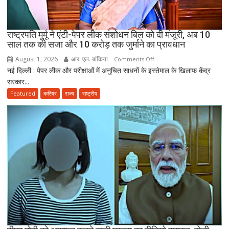
PG,
उत्तराखंड
स्वास्थ्य
राष्ट्रपति मुर्मू ने एंटी-पेपर लीक संशोधन बिल को दी मंजूरी, अब 10
विभाग
साल तक की सजा और 10 करोड़ तक जुर्माने का प्रावधान
ने
August 1, 2026
आर. एल. बांकिया
on
Comments Off
तैयार
नई दिल्ली : पेपर लीक और परीक्षाओं में अनुचित साधनों के इस्तेमाल के खिलाफ केंद्र
राष्ट्रपति
की
सरकार...
मुर्मू
नई
ने
Featured
करियर
राज्य
राष्ट्रीय
पॉलिसी
एंटी-
पेपर
लीक
संशोधन
बिल
को
दी
मंजूरी,
अब
10
साल
तक