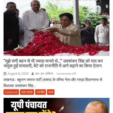
“मुझे सगी बहन से भी ज्यादा मानते थे…” उमाशंकर सिंह को याद कर
भावुक हुईं मायावती, बेटे को राजनीति में आगे बढ़ाने का किया ऐलान
August 6, 2026
आर. एल. बांकिया
on
Comments Off
लखनऊ : बहुजन समाज पार्टी (बसपा) के वरिष्ठ नेता और रसड़ा विधानसभा से
“मुझे
सगी
विधायक उमाशंकर सिंह...
बहन
Featured
उत्तर प्रदेश
राजनीति
राज्य
से
भी
ज्यादा
मानते