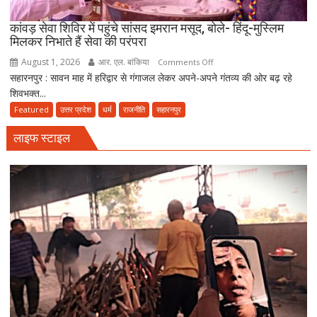
मराठा
काल
कांवड़ सेवा शिविर में पहुंचे सांसद इमरान मसूद, बोले- हिंदू-मुस्लिम
मिलकर निभाते हैं सेवा की परंपरा
की
विरासत
August 1, 2026
आर. एल. बांकिया
on
Comments Off
में
सहारनपुर : सावन माह में हरिद्वार से गंगाजल लेकर अपने-अपने गंतव्य की ओर बढ़ रहे
कांवड़
बसती
शिवभक्त...
सेवा
है
शिविर
Featured
उत्तर प्रदेश
धर्म
राजनीति
सहारनपुर
भोलेनाथ
में
की
लाइफ स्टाइल
पहुंचे
भक्ति
सांसद
इमरान
मसूद,
बोले-
हिंदू-
मुस्लिम
मिलकर
निभाते
हैं
सेवा
की