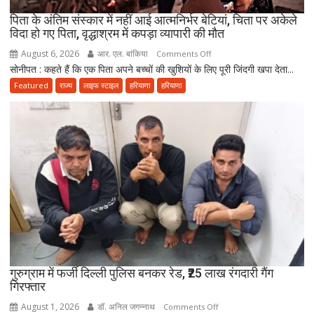
परंपरा
पिता के अंतिम संस्कार में नहीं आई आत्मनिर्भर बेटियां, चिता पर अकेले
विदा हो गए पिता, वृद्धाश्रम में कपड़ा व्यापारी की मौत
August 6, 2026
आर. एल. बांकिया
on
Comments Off
सोनीपत : कहते हैं कि एक पिता अपने बच्चों की खुशियों के लिए पूरी जिंदगी खपा देता...
पिता
के
Featured
राज्य
लाइफ स्टाइल
हरियाणा
हरियाणा
अंतिम
संस्कार
में
नहीं
आई
आत्मनिर्भर
बेटियां,
चिता
पर
अकेले
विदा
हो
गुरुग्राम में फर्जी दिल्ली पुलिस बनकर रेड, ₹25 लाख रंगदारी गैंग
गिरफ्तार
गए
पिता,
August 1, 2026
डॉ. अनिल जगन्नाथ
on
Comments Off