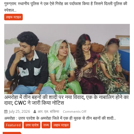
वृद्धाश्रम
गुरुग्राम: स्थानीय पुलिस ने एक ऐसे गिरोह का पर्दाफाश किया है जिसने दिल्ली पुलिस की
गुरुग्राम
में
स्पेशल...
में
कपड़ा
फर्जी
लाइफ स्टाइल
व्यापारी
दिल्ली
की
पुलिस
मौत
बनकर
रेड,
₹25
लाख
रंगदारी
गैंग
गिरफ्तार
अमरोहा में तीन बहनों की शादी पर नया विवाद, एक के नाबालिग होने का
दावा; CWC ने जारी किया नोटिस
July 25, 2026
आर. एल. बांकिया
on
Comments Off
अमरोहा : उत्तर प्रदेश के अमरोहा जिले में एक ही युवक से तीन बहनों की शादी...
अमरोहा
में
Featured
उत्तर प्रदेश
राज्य
लाइफ स्टाइल
तीन