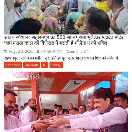
को
कंधों
पर
बैठाकर
300
किलोमीटर
सावन स्पेशल : सहारनपुर का 500 साल पुराना भूतेश्वर महादेव मंदिर,
जहां मराठा काल की विरासत में बसती है भोलेनाथ की भक्ति
की
कांवड़
August 3, 2026
आर. एल. बांकिया
on
Comments Off
यात्रा
सहारनपुर : सावन का महीना शुरू होते ही पूरा उत्तर भारत भगवान शिव की भक्ति में...
सावन
पर
स्पेशल
Featured
उत्तर प्रदेश
धर्म
सहारनपुर
निकला
:
परिवार
सहारनपुर
का
500
साल
पुराना
भूतेश्वर
महादेव
मंदिर,
जहां