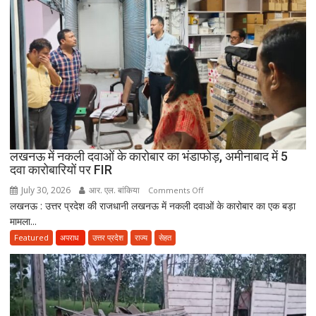
साल
सरकारी
सेवा
जरूरी!
फिर
ही
कर
सकेंगे
PG,
उत्तराखंड
लखनऊ में नकली दवाओं के कारोबार का भंडाफोड़, अमीनाबाद में 5
स्वास्थ्य
दवा कारोबारियों पर FIR
विभाग
ने
July 30, 2026
आर. एल. बांकिया
on
Comments Off
तैयार
लखनऊ : उत्तर प्रदेश की राजधानी लखनऊ में नकली दवाओं के कारोबार का एक बड़ा
लखनऊ
की
मामला...
में
नई
नकली
Featured
अपराध
उत्तर प्रदेश
राज्य
सेहत
पॉलिसी
दवाओं
के
कारोबार
का
भंडाफोड़,