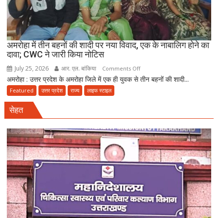
गिरफ्तार
अमरोहा में तीन बहनों की शादी पर नया विवाद, एक के नाबालिग होने का
दावा; CWC ने जारी किया नोटिस
July 25, 2026
आर. एल. बांकिया
on
Comments Off
अमरोहा : उत्तर प्रदेश के अमरोहा जिले में एक ही युवक से तीन बहनों की शादी...
अमरोहा
में
Featured
उत्तर प्रदेश
राज्य
लाइफ स्टाइल
तीन
सेहत
बहनों
की
शादी
पर
नया
विवाद,
एक
के
नाबालिग
होने
का