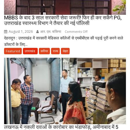
दावा;
CWC
MBBS के बाद 3 साल सरकारी सेवा जरूरी! फिर ही कर सकेंगे PG,
ने
उत्तराखंड स्वास्थ्य विभाग ने तैयार की नई पॉलिसी
जारी
August 1, 2026
आर. एल. बांकिया
on
Comments Off
किया
देहरादून : उत्तराखंड में सरकारी मेडिकल कॉलेजों से एमबीबीएस की पढ़ाई पूरी करने वाले
MBBS
नोटिस
डॉक्टरों के लिए...
के
बाद
Featured
उत्तराखंड
करियर
राज्य
सेहत
3
साल
सरकारी
सेवा
जरूरी!
फिर
ही
कर
सकेंगे
PG,
उत्तराखंड
लखनऊ में नकली दवाओं के कारोबार का भंडाफोड़, अमीनाबाद में 5
स्वास्थ्य