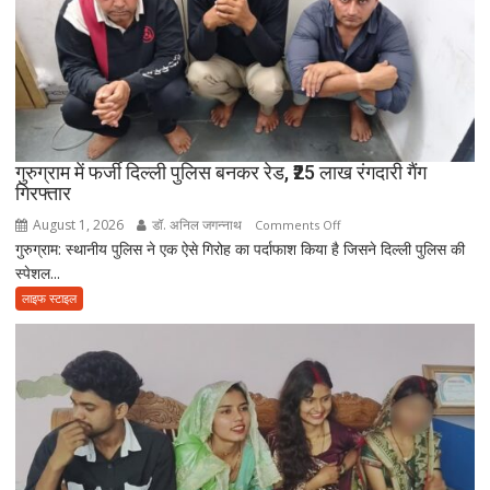
आत्मनिर्भर
बेटियां,
चिता
पर
अकेले
विदा
हो
गुरुग्राम में फर्जी दिल्ली पुलिस बनकर रेड, ₹25 लाख रंगदारी गैंग
गिरफ्तार
गए
पिता,
August 1, 2026
डॉ. अनिल जगन्नाथ
on
Comments Off
वृद्धाश्रम
गुरुग्राम: स्थानीय पुलिस ने एक ऐसे गिरोह का पर्दाफाश किया है जिसने दिल्ली पुलिस की
गुरुग्राम
में
स्पेशल...
में
कपड़ा
फर्जी
लाइफ स्टाइल
व्यापारी
दिल्ली
की
पुलिस
मौत
बनकर
रेड,
₹25
लाख
रंगदारी
गैंग