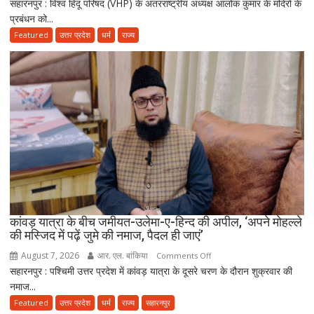
सहारनपुर : विश्व हिंदू परिषद (VHP) के अंतरराष्ट्रीय अध्यक्ष आलोक कुमार के मंदिरों के
VHP
प्रबंधन को...
अध्यक्ष
के
Featured
उत्तर प्रदेश
धर्म
राज्य
‘मंदिर
वापस’
बयान
पर
मुस्लिम
धर्मगुरुओं
की
आपत्ति,
मौलाना
राशिद
सिद्दीकी
ने
कांवड़ यात्रा के बीच जमीयत-उलेमा-ए-हिन्द की अपील, ‘अपने मोहल्ले
की मस्जिद में पढ़ें जुमे की नमाज, पैदल ही जाएं’
उठाए
सवाल
August 7, 2026
आर. एल. बांकिया
on
Comments Off
सहारनपुर : पश्चिमी उत्तर प्रदेश में कांवड़ यात्रा के दूसरे चरण के दौरान शुक्रवार की
कांवड़
नमाज...
यात्रा
के
Featured
उत्तर प्रदेश
धर्म
राज्य
सहारनपुर