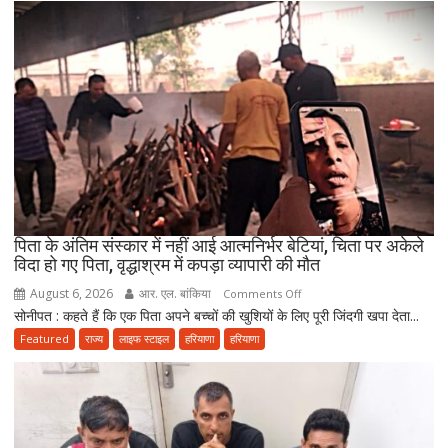
यात्रा
पर
निकला
परिवार,
बेटे-
बहुओं
ने
उठाया
जिम्मा,
बोले-
माता-
पिता के अंतिम संस्कार में नहीं आई आत्मनिर्भर बेटियां, चिता पर अकेले
पिता
विदा हो गए पिता, वृद्धाश्रम में कपड़ा व्यापारी की मौत
की
August 6, 2026
आर. एल. बांकिया
on
Comments Off
सेवा
सोनीपत : कहते हैं कि एक पिता अपने बच्चों की खुशियों के लिए पूरी जिंदगी खपा देता...
पिता
ही
के
Featured
राज्य
लाइफ स्टाइल
हरियाणा
हरियाणा
भोलेनाथ
अंतिम
की
संस्कार
सच्ची
में
भक्ति
नहीं
आई