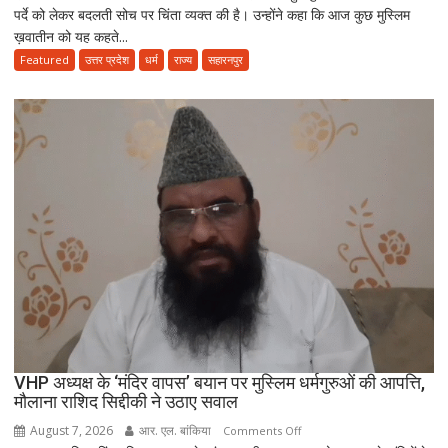
पर्दे को लेकर बदलती सोच पर चिंता व्यक्त की है। उन्होंने कहा कि आज कुछ मुस्लिम
ज़माने
ख़वातीन को यह कहते...
के
हिसाब
Featured
उत्तर प्रदेश
धर्म
राज्य
सहारनपुर
से
नहीं,
क़ुरआन
और
सुन्नत
के
मुताबिक़
चलेगा”
:
उलेमा
VHP अध्यक्ष के ‘मंदिर वापस’ बयान पर मुस्लिम धर्मगुरुओं की आपत्ति,
मौलाना राशिद सिद्दीकी ने उठाए सवाल
August 7, 2026
आर. एल. बांकिया
on
Comments Off