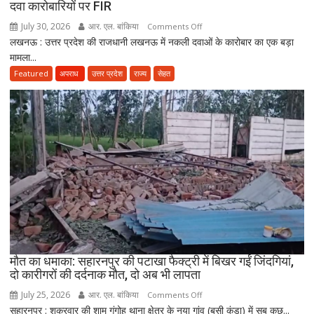
दवा कारोबारियों पर FIR
विभाग
ने
July 30, 2026
आर. एल. बांकिया
on
Comments Off
तैयार
लखनऊ : उत्तर प्रदेश की राजधानी लखनऊ में नकली दवाओं के कारोबार का एक बड़ा
लखनऊ
की
मामला...
में
नई
नकली
Featured
अपराध
उत्तर प्रदेश
राज्य
सेहत
पॉलिसी
दवाओं
के
कारोबार
का
भंडाफोड़,
अमीनाबाद
में
5
दवा
कारोबारियों
पर
FIR
मौत का धमाका: सहारनपुर की पटाखा फैक्ट्री में बिखर गईं जिंदगियां,
दो कारीगरों की दर्दनाक मौत, दो अब भी लापता
July 25, 2026
आर. एल. बांकिया
on
Comments Off
सहारनपुर : शुक्रवार की शाम गंगोह थाना क्षेत्र के नया गांव (बसी कुंडा) में सब कुछ...
मौत