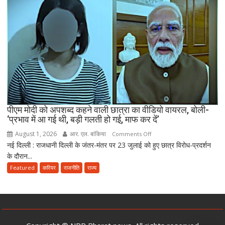
लीक
संशोधन
बिल
को
दी
मंजूरी,
अब
10
साल
तक
पीएम मोदी को अपशब्द कहने वाली छात्रा का वीडियो वायरल, बोली-
‘प्रभाव में आ गई थी, बड़ी गलती हो गई, माफ कर दें’
की
सजा
August 1, 2026
आर. एल. बांकिया
on
Comments Off
और
नई दिल्ली : राजधानी दिल्ली के जंतर-मंतर पर 23 जुलाई को हुए छात्र विरोध-प्रदर्शन
पीएम
10
के दौरान...
मोदी
करोड़
को
Featured
करियर
राजनीति
राज्य
तक
अपशब्द
जुर्माने
कहने
का
वाली
प्रावधान
छात्रा
का