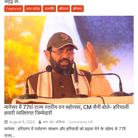
समृद्धि की...
नायब
सैनी
Featured
उत्तर प्रदेश
राजनीति
हरियाणा
हरियाणा
के
लंबे
कार्यकाल
और
हरियाणा
की
खुशहाली
के
लिए
हरकी
पैड़ी
से
रवाना
हुई
मानेसर में 77वां राज्य स्तरीय वन महोत्सव, CM सैनी बोले- हरियाली
दूसरी
हमारी व्यक्तिगत जिम्मेदारी
साइकिल
August 8, 2026
आर. एल. बांकिया
on
Comments Off
कांवड़
मानेसर : हरियाणा में पर्यावरण संरक्षण और हरियाली को बढ़ावा देने के उद्देश्य से 77वें
मानेसर
यात्रा
राज्य...
में