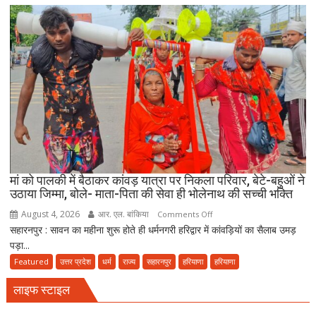
बीच
जमीयत-
उलेमा-
ए-
हिन्द
की
अपील,
‘अपने
मोहल्ले
की
मस्जिद
में
मां को पालकी में बैठाकर कांवड़ यात्रा पर निकला परिवार, बेटे-बहुओं ने
पढ़ें
उठाया जिम्मा, बोले- माता-पिता की सेवा ही भोलेनाथ की सच्ची भक्ति
जुमे
August 4, 2026
आर. एल. बांकिया
on
Comments Off
की
सहारनपुर : सावन का महीना शुरू होते ही धर्मनगरी हरिद्वार में कांवड़ियों का सैलाब उमड़
मां
नमाज,
पड़ा...
को
पैदल
पालकी
Featured
उत्तर प्रदेश
धर्म
राज्य
सहारनपुर
हरियाणा
हरियाणा
ही
में
जाएं’
लाइफ स्टाइल
बैठाकर
कांवड़