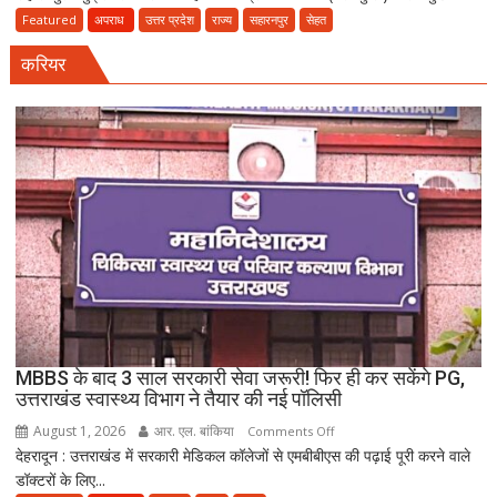
का
Featured
अपराध
उत्तर प्रदेश
राज्य
सहारनपुर
सेहत
धमाका:
करियर
सहारनपुर
की
पटाखा
फैक्ट्री
में
बिखर
गईं
जिंदगियां,
दो
कारीगरों
की
दर्दनाक
मौत,
MBBS के बाद 3 साल सरकारी सेवा जरूरी! फिर ही कर सकेंगे PG,
दो
उत्तराखंड स्वास्थ्य विभाग ने तैयार की नई पॉलिसी
अब
August 1, 2026
आर. एल. बांकिया
on
Comments Off
भी
देहरादून : उत्तराखंड में सरकारी मेडिकल कॉलेजों से एमबीबीएस की पढ़ाई पूरी करने वाले
MBBS
लापता
डॉक्टरों के लिए...
के