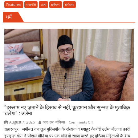
77वां
Featured
राजनीति
राज्य
हरियाणा
हरियाणा
राज्य
धर्म
स्तरीय
वन
महोत्सव,
CM
सैनी
बोले-
हरियाली
हमारी
व्यक्तिगत
जिम्मेदारी
”इस्लाम नए ज़माने के हिसाब से नहीं, क़ुरआन और सुन्नत के मुताबिक़
चलेगा” : उलेमा
August 7, 2026
आर. एल. बांकिया
on
Comments Off
सहारनपुर : जमीयत दावातुल मुस्लिमीन के संरक्षक व मशहूर देवबंदी उलेमा मौलाना क़ारी
”इस्लाम
इसहाक़ गोरा ने सोशल मीडिया पर एक वीडियो साझा करते हुए मुस्लिम महिलाओं के बीच
नए