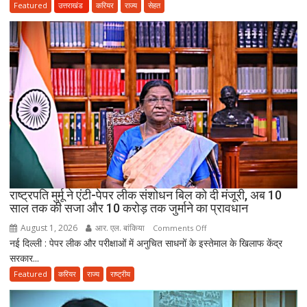
बाद
Featured
उत्तराखंड
करियर
राज्य
सेहत
3
साल
सरकारी
सेवा
जरूरी!
फिर
ही
कर
सकेंगे
PG,
उत्तराखंड
स्वास्थ्य
राष्ट्रपति मुर्मू ने एंटी-पेपर लीक संशोधन बिल को दी मंजूरी, अब 10
विभाग
साल तक की सजा और 10 करोड़ तक जुर्माने का प्रावधान
ने
August 1, 2026
आर. एल. बांकिया
on
Comments Off
तैयार
नई दिल्ली : पेपर लीक और परीक्षाओं में अनुचित साधनों के इस्तेमाल के खिलाफ केंद्र
राष्ट्रपति
की
सरकार...
मुर्मू
नई
ने
Featured
करियर
राज्य
राष्ट्रीय
पॉलिसी
एंटी-
पेपर