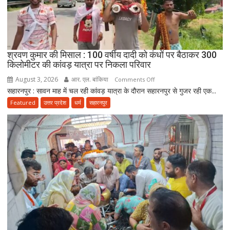
उठाया
जिम्मा,
बोले-
माता-
पिता
श्रवण कुमार की मिसाल : 100 वर्षीय दादी को कंधों पर बैठाकर 300
की
किलोमीटर की कांवड़ यात्रा पर निकला परिवार
सेवा
August 3, 2026
आर. एल. बांकिया
on
Comments Off
ही
सहारनपुर : सावन माह में चल रही कांवड़ यात्रा के दौरान सहारनपुर से गुजर रही एक...
श्रवण
भोलेनाथ
कुमार
Featured
उत्तर प्रदेश
धर्म
सहारनपुर
की
की
सच्ची
मिसाल
भक्ति
:
100
वर्षीय
दादी
को
कंधों
पर
बैठाकर
300