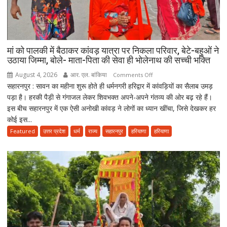
विदा
हो
गए
पिता,
वृद्धाश्रम
मां को पालकी में बैठाकर कांवड़ यात्रा पर निकला परिवार, बेटे-बहुओं ने
में
उठाया जिम्मा, बोले- माता-पिता की सेवा ही भोलेनाथ की सच्ची भक्ति
कपड़ा
August 4, 2026
आर. एल. बांकिया
on
Comments Off
व्यापारी
सहारनपुर : सावन का महीना शुरू होते ही धर्मनगरी हरिद्वार में कांवड़ियों का सैलाब उमड़
मां
की
पड़ा है। हरकी पैड़ी से गंगाजल लेकर शिवभक्त अपने-अपने गंतव्य की ओर बढ़ रहे हैं।
को
मौत
इस बीच सहारनपुर में एक ऐसी अनोखी कांवड़ ने लोगों का ध्यान खींचा, जिसे देखकर हर
पालकी
कोई इस...
में
बैठाकर
Featured
उत्तर प्रदेश
धर्म
राज्य
सहारनपुर
हरियाणा
हरियाणा
कांवड़
यात्रा
पर
निकला
परिवार,
बेटे-
बहुओं
ने