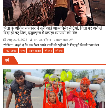
पूछा-
आखिर
चुनाव
में
देरी
क्यों?
पिता के अंतिम संस्कार में नहीं आई आत्मनिर्भर बेटियां, चिता पर अकेले
विदा हो गए पिता, वृद्धाश्रम में कपड़ा व्यापारी की मौत
नवंबर
तक
August 6, 2026
आर. एल. बांकिया
on
Comments Off
पूरा
सोनीपत : कहते हैं कि एक पिता अपने बच्चों की खुशियों के लिए पूरी जिंदगी खपा देता...
पिता
करना
के
Featured
राज्य
लाइफ स्टाइल
हरियाणा
हरियाणा
होगा
अंतिम
संवैधानिक
धर्म
संस्कार
दायित्व
में
नहीं
आई
आत्मनिर्भर
बेटियां,
चिता
पर
अकेले