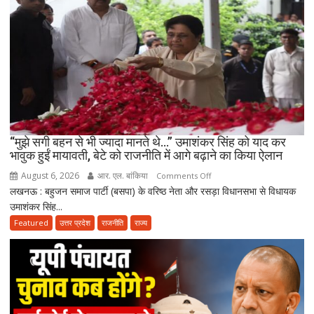
गए
पिता,
वृद्धाश्रम
में
कपड़ा
व्यापारी
की
मौत
“मुझे सगी बहन से भी ज्यादा मानते थे…” उमाशंकर सिंह को याद कर
भावुक हुईं मायावती, बेटे को राजनीति में आगे बढ़ाने का किया ऐलान
August 6, 2026
आर. एल. बांकिया
on
Comments Off
लखनऊ : बहुजन समाज पार्टी (बसपा) के वरिष्ठ नेता और रसड़ा विधानसभा से विधायक
“मुझे
उमाशंकर सिंह...
सगी
बहन
Featured
उत्तर प्रदेश
राजनीति
राज्य
से
भी
ज्यादा
मानते
थे…”
उमाशंकर