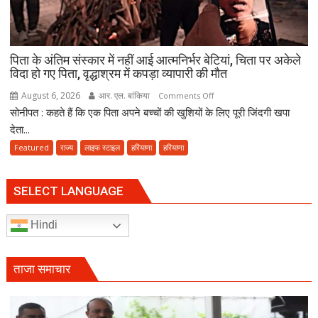
में
देरी
क्यों?
पिता के अंतिम संस्कार में नहीं आई आत्मनिर्भर बेटियां, चिता पर अकेले
नवंबर
विदा हो गए पिता, वृद्धाश्रम में कपड़ा व्यापारी की मौत
तक
पूरा
August 6, 2026
आर. एल. बांकिया
on
Comments Off
करना
सोनीपत : कहते हैं कि एक पिता अपने बच्चों की खुशियों के लिए पूरी जिंदगी खपा
पिता
होगा
के
देता...
संवैधानिक
अंतिम
Featured
राज्य
लाइफ स्टाइल
हरियाणा
हरियाणा
दायित्व
संस्कार
में
नहीं
SELECT LANGUAGE
आई
आत्मनिर्भर
Hindi
बेटियां,
चिता
पर
ताजा समाचार
अकेले
विदा
हो