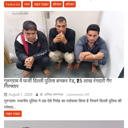
के
Featured
राज्य
लाइफ स्टाइल
हरियाणा
हरियाणा
अंतिम
संस्कार
में
नहीं
आई
आत्मनिर्भर
बेटियां,
चिता
पर
अकेले
विदा
हो
गुरुग्राम में फर्जी दिल्ली पुलिस बनकर रेड, ₹25 लाख रंगदारी गैंग
गिरफ्तार
गए
पिता,
August 1, 2026
डॉ. अनिल जगन्नाथ
on
Comments Off
वृद्धाश्रम
गुरुग्राम: स्थानीय पुलिस ने एक ऐसे गिरोह का पर्दाफाश किया है जिसने दिल्ली पुलिस की
गुरुग्राम
में
स्पेशल...
में
कपड़ा
फर्जी
लाइफ स्टाइल
व्यापारी
दिल्ली
की
पुलिस