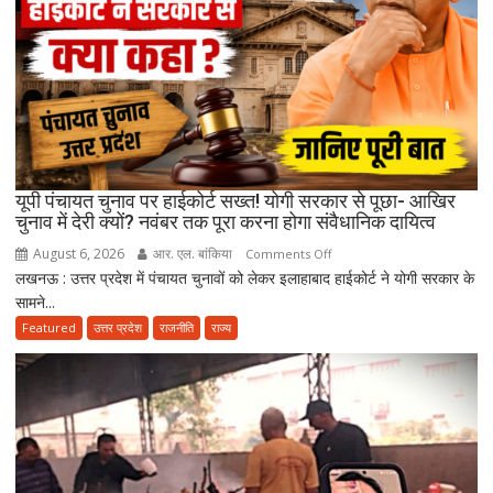
सिंह
को
याद
कर
भावुक
हुईं
मायावती,
बेटे
यूपी पंचायत चुनाव पर हाईकोर्ट सख्त! योगी सरकार से पूछा- आखिर
को
चुनाव में देरी क्यों? नवंबर तक पूरा करना होगा संवैधानिक दायित्व
राजनीति
August 6, 2026
आर. एल. बांकिया
on
Comments Off
में
लखनऊ : उत्तर प्रदेश में पंचायत चुनावों को लेकर इलाहाबाद हाईकोर्ट ने योगी सरकार के
यूपी
आगे
सामने...
पंचायत
बढ़ाने
चुनाव
Featured
उत्तर प्रदेश
राजनीति
राज्य
का
पर
किया
हाईकोर्ट
ऐलान
सख्त!
योगी
सरकार
से