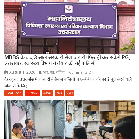
विवाद,
एक
के
नाबालिग
होने
का
दावा;
CWC
MBBS के बाद 3 साल सरकारी सेवा जरूरी! फिर ही कर सकेंगे PG,
ने
उत्तराखंड स्वास्थ्य विभाग ने तैयार की नई पॉलिसी
जारी
August 1, 2026
आर. एल. बांकिया
on
Comments Off
किया
देहरादून : उत्तराखंड में सरकारी मेडिकल कॉलेजों से एमबीबीएस की पढ़ाई पूरी करने वाले
MBBS
नोटिस
डॉक्टरों के लिए...
के
बाद
Featured
उत्तराखंड
करियर
राज्य
सेहत
3
साल
सरकारी
सेवा
जरूरी!
फिर