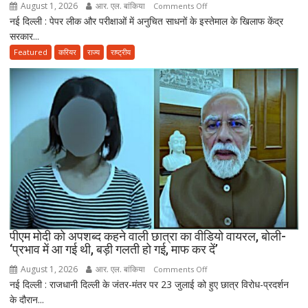
August 1, 2026
आर. एल. बांकिया
on
Comments Off
तैयार
नई दिल्ली : पेपर लीक और परीक्षाओं में अनुचित साधनों के इस्तेमाल के खिलाफ केंद्र
राष्ट्रपति
की
सरकार...
मुर्मू
नई
ने
Featured
करियर
राज्य
राष्ट्रीय
पॉलिसी
एंटी-
पेपर
लीक
संशोधन
बिल
को
दी
मंजूरी,
अब
10
साल
तक
पीएम मोदी को अपशब्द कहने वाली छात्रा का वीडियो वायरल, बोली-
‘प्रभाव में आ गई थी, बड़ी गलती हो गई, माफ कर दें’
की
सजा
August 1, 2026
आर. एल. बांकिया
on
Comments Off
और
नई दिल्ली : राजधानी दिल्ली के जंतर-मंतर पर 23 जुलाई को हुए छात्र विरोध-प्रदर्शन
पीएम
10
के दौरान...
मोदी
करोड़