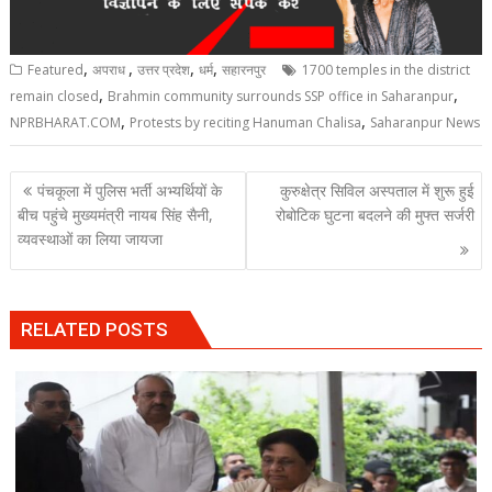
,
,
,
,
Featured
अपराध
उत्तर प्रदेश
धर्म
सहारनपुर
1700 temples in the district
,
,
remain closed
Brahmin community surrounds SSP office in Saharanpur
,
,
NPRBHARAT.COM
Protests by reciting Hanuman Chalisa
Saharanpur News
Post
पंचकूला में पुलिस भर्ती अभ्यर्थियों के
कुरुक्षेत्र सिविल अस्पताल में शुरू हुई
navigation
बीच पहुंचे मुख्यमंत्री नायब सिंह सैनी,
रोबोटिक घुटना बदलने की मुफ्त सर्जरी
व्यवस्थाओं का लिया जायजा
RELATED POSTS