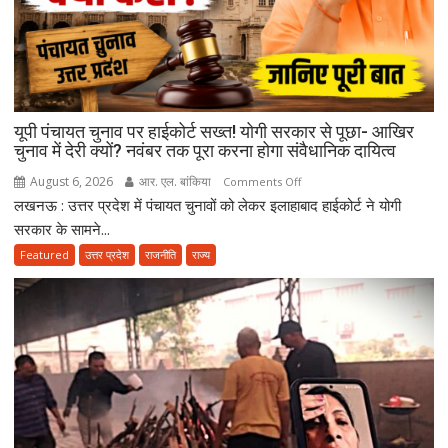
कर
भावुक
हुईं
मायावती,
बेटे
यूपी पंचायत चुनाव पर हाईकोर्ट सख्त! योगी सरकार से पूछा- आखिर
को
चुनाव में देरी क्यों? नवंबर तक पूरा करना होगा संवैधानिक दायित्व
राजनीति
में
August 6, 2026
आर. एल. बांकिया
on
Comments Off
आगे
लखनऊ : उत्तर प्रदेश में पंचायत चुनावों को लेकर इलाहाबाद हाईकोर्ट ने योगी
यूपी
बढ़ाने
पंचायत
सरकार के सामने...
का
चुनाव
Featured
उत्तर प्रदेश
राजनीति
राज्य
किया
पर
ऐलान
हाईकोर्ट
सख्त!
योगी
सरकार
से
पूछा-
आखिर
चुनाव