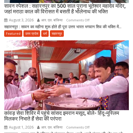
किलोमीटर
सावन स्पेशल : सहारनपुर का 500 साल पुराना भूतेश्वर महादेव मंदिर,
जहां मराठा काल की विरासत में बसती है भोलेनाथ की भक्ति
की
कांवड़
August 3, 2026
आर. एल. बांकिया
on
Comments Off
यात्रा
सहारनपुर : सावन का महीना शुरू होते ही पूरा उत्तर भारत भगवान शिव की भक्ति में...
सावन
पर
स्पेशल
Featured
उत्तर प्रदेश
धर्म
सहारनपुर
निकला
:
परिवार
सहारनपुर
का
500
साल
पुराना
भूतेश्वर
महादेव
मंदिर,
जहां
मराठा
काल
कांवड़ सेवा शिविर में पहुंचे सांसद इमरान मसूद, बोले- हिंदू-मुस्लिम
मिलकर निभाते हैं सेवा की परंपरा
की
विरासत
August 1, 2026
आर. एल. बांकिया
on
Comments Off
में