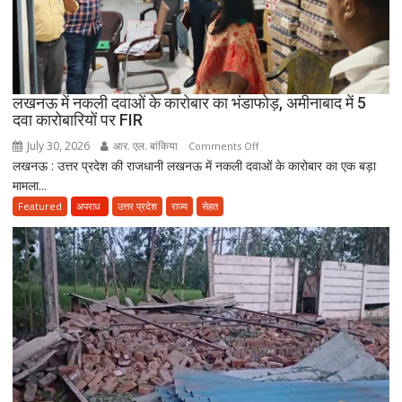
ही
कर
सकेंगे
PG,
उत्तराखंड
लखनऊ में नकली दवाओं के कारोबार का भंडाफोड़, अमीनाबाद में 5
स्वास्थ्य
दवा कारोबारियों पर FIR
विभाग
ने
July 30, 2026
आर. एल. बांकिया
on
Comments Off
तैयार
लखनऊ : उत्तर प्रदेश की राजधानी लखनऊ में नकली दवाओं के कारोबार का एक बड़ा
लखनऊ
की
मामला...
में
नई
नकली
Featured
अपराध
उत्तर प्रदेश
राज्य
सेहत
पॉलिसी
दवाओं
के
कारोबार
का
भंडाफोड़,
अमीनाबाद
में
5
दवा
कारोबारियों