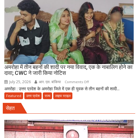
मौत
बनकर
रेड,
₹25
लाख
रंगदारी
गैंग
गिरफ्तार
अमरोहा में तीन बहनों की शादी पर नया विवाद, एक के नाबालिग होने का
दावा; CWC ने जारी किया नोटिस
July 25, 2026
आर. एल. बांकिया
on
Comments Off
अमरोहा : उत्तर प्रदेश के अमरोहा जिले में एक ही युवक से तीन बहनों की शादी...
अमरोहा
में
Featured
उत्तर प्रदेश
राज्य
लाइफ स्टाइल
तीन
सेहत
बहनों
की
शादी
पर
नया