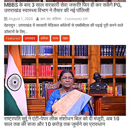
मौत,
MBBS के बाद 3 साल सरकारी सेवा जरूरी! फिर ही कर सकेंगे PG,
दो
उत्तराखंड स्वास्थ्य विभाग ने तैयार की नई पॉलिसी
अब
August 1, 2026
आर. एल. बांकिया
on
Comments Off
भी
देहरादून : उत्तराखंड में सरकारी मेडिकल कॉलेजों से एमबीबीएस की पढ़ाई पूरी करने वाले
MBBS
लापता
डॉक्टरों के लिए...
के
बाद
Featured
उत्तराखंड
करियर
राज्य
सेहत
3
साल
सरकारी
सेवा
जरूरी!
फिर
ही
कर
सकेंगे
PG,
उत्तराखंड
स्वास्थ्य
राष्ट्रपति मुर्मू ने एंटी-पेपर लीक संशोधन बिल को दी मंजूरी, अब 10
विभाग
साल तक की सजा और 10 करोड़ तक जुर्माने का प्रावधान
ने