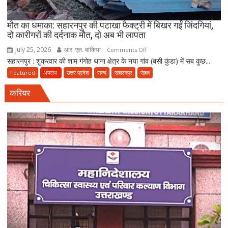
पर
FIR
मौत का धमाका: सहारनपुर की पटाखा फैक्ट्री में बिखर गईं जिंदगियां,
दो कारीगरों की दर्दनाक मौत, दो अब भी लापता
July 25, 2026
आर. एल. बांकिया
on
Comments Off
सहारनपुर : शुक्रवार की शाम गंगोह थाना क्षेत्र के नया गांव (बसी कुंडा) में सब कुछ...
मौत
का
Featured
अपराध
उत्तर प्रदेश
राज्य
सहारनपुर
सेहत
धमाका:
करियर
सहारनपुर
की
पटाखा
फैक्ट्री
में
बिखर
गईं
जिंदगियां,
दो
कारीगरों
की
दर्दनाक