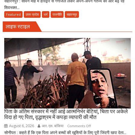
सहारनपुर : सावन माह में हरिद्वार से गंगाजल लेकर अपने-अपने गंतव्य की ओर बढ़ रहे
कांवड़
बसती
शिवभक्त...
सेवा
है
शिविर
Featured
उत्तर प्रदेश
धर्म
राजनीति
सहारनपुर
भोलेनाथ
में
की
लाइफ स्टाइल
पहुंचे
भक्ति
सांसद
इमरान
मसूद,
बोले-
हिंदू-
मुस्लिम
मिलकर
निभाते
हैं
सेवा
की
परंपरा
पिता के अंतिम संस्कार में नहीं आई आत्मनिर्भर बेटियां, चिता पर अकेले
विदा हो गए पिता, वृद्धाश्रम में कपड़ा व्यापारी की मौत
August 6, 2026
आर. एल. बांकिया
on
Comments Off
सोनीपत : कहते हैं कि एक पिता अपने बच्चों की खुशियों के लिए पूरी जिंदगी खपा देता...
पिता