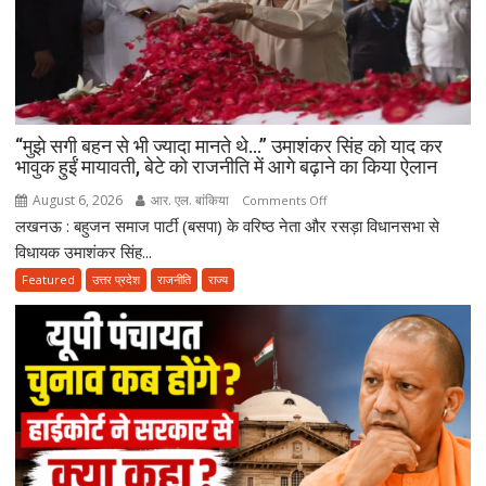
“मुझे सगी बहन से भी ज्यादा मानते थे…” उमाशंकर सिंह को याद कर
भावुक हुईं मायावती, बेटे को राजनीति में आगे बढ़ाने का किया ऐलान
August 6, 2026
आर. एल. बांकिया
on
Comments Off
लखनऊ : बहुजन समाज पार्टी (बसपा) के वरिष्ठ नेता और रसड़ा विधानसभा से
“मुझे
सगी
विधायक उमाशंकर सिंह...
बहन
Featured
उत्तर प्रदेश
राजनीति
राज्य
से
भी
ज्यादा
मानते
थे…”
उमाशंकर
सिंह
को
याद