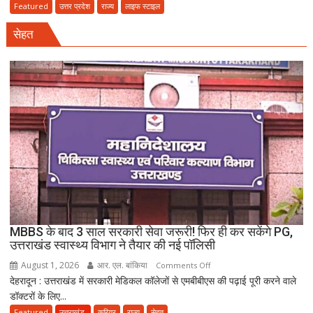
में
Featured
उत्तर प्रदेश
राज्य
लाइफ स्टाइल
तीन
सेहत
बहनों
की
शादी
पर
नया
विवाद,
एक
के
नाबालिग
होने
का
दावा;
CWC
MBBS के बाद 3 साल सरकारी सेवा जरूरी! फिर ही कर सकेंगे PG,
ने
उत्तराखंड स्वास्थ्य विभाग ने तैयार की नई पॉलिसी
जारी
August 1, 2026
आर. एल. बांकिया
on
Comments Off
किया
देहरादून : उत्तराखंड में सरकारी मेडिकल कॉलेजों से एमबीबीएस की पढ़ाई पूरी करने वाले
MBBS
नोटिस
डॉक्टरों के लिए...
के
बाद
Featured
उत्तराखंड
करियर
राज्य
सेहत