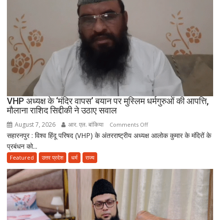
के
मुताबिक़
चलेगा”
:
उलेमा
VHP अध्यक्ष के ‘मंदिर वापस’ बयान पर मुस्लिम धर्मगुरुओं की आपत्ति,
मौलाना राशिद सिद्दीकी ने उठाए सवाल
August 7, 2026
आर. एल. बांकिया
on
Comments Off
सहारनपुर : विश्व हिंदू परिषद (VHP) के अंतरराष्ट्रीय अध्यक्ष आलोक कुमार के मंदिरों के
VHP
प्रबंधन को...
अध्यक्ष
के
Featured
उत्तर प्रदेश
धर्म
राज्य
‘मंदिर
वापस’
बयान
पर
मुस्लिम