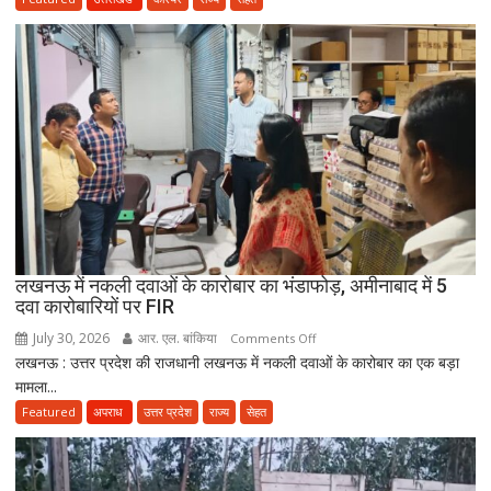
3
साल
सरकारी
सेवा
जरूरी!
फिर
ही
कर
सकेंगे
PG,
उत्तराखंड
लखनऊ में नकली दवाओं के कारोबार का भंडाफोड़, अमीनाबाद में 5
स्वास्थ्य
दवा कारोबारियों पर FIR
विभाग
ने
July 30, 2026
आर. एल. बांकिया
on
Comments Off
तैयार
लखनऊ : उत्तर प्रदेश की राजधानी लखनऊ में नकली दवाओं के कारोबार का एक बड़ा
लखनऊ
की
मामला...
में
नई
नकली
Featured
अपराध
उत्तर प्रदेश
राज्य
सेहत
पॉलिसी
दवाओं
के
कारोबार