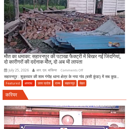
का
भंडाफोड़,
अमीनाबाद
में
5
दवा
कारोबारियों
पर
FIR
मौत का धमाका: सहारनपुर की पटाखा फैक्ट्री में बिखर गईं जिंदगियां,
दो कारीगरों की दर्दनाक मौत, दो अब भी लापता
July 25, 2026
आर. एल. बांकिया
on
Comments Off
सहारनपुर : शुक्रवार की शाम गंगोह थाना क्षेत्र के नया गांव (बसी कुंडा) में सब कुछ...
मौत
का
Featured
अपराध
उत्तर प्रदेश
राज्य
सहारनपुर
सेहत
धमाका:
करियर
सहारनपुर
की
पटाखा
फैक्ट्री
में
बिखर