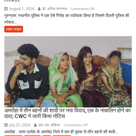
पिता,
August 1, 2026
डॉ. अनिल जगन्नाथ
on
Comments Off
वृद्धाश्रम
गुरुग्राम: स्थानीय पुलिस ने एक ऐसे गिरोह का पर्दाफाश किया है जिसने दिल्ली पुलिस की
गुरुग्राम
में
स्पेशल...
में
कपड़ा
फर्जी
लाइफ स्टाइल
व्यापारी
दिल्ली
की
पुलिस
मौत
बनकर
रेड,
₹25
लाख
रंगदारी
गैंग
गिरफ्तार
अमरोहा में तीन बहनों की शादी पर नया विवाद, एक के नाबालिग होने का
दावा; CWC ने जारी किया नोटिस
July 25, 2026
आर. एल. बांकिया
on
Comments Off
अमरोहा : उत्तर प्रदेश के अमरोहा जिले में एक ही युवक से तीन बहनों की शादी...
अमरोहा