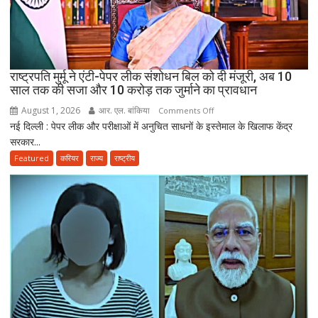
कर
सकेंगे
PG,
उत्तराखंड
स्वास्थ्य
राष्ट्रपति मुर्मू ने एंटी-पेपर लीक संशोधन बिल को दी मंजूरी, अब 10
विभाग
साल तक की सजा और 10 करोड़ तक जुर्माने का प्रावधान
ने
August 1, 2026
आर. एल. बांकिया
on
Comments Off
तैयार
नई दिल्ली : पेपर लीक और परीक्षाओं में अनुचित साधनों के इस्तेमाल के खिलाफ केंद्र
राष्ट्रपति
की
सरकार...
मुर्मू
नई
ने
Featured
करियर
राज्य
राष्ट्रीय
पॉलिसी
एंटी-
पेपर
लीक
संशोधन
बिल
को
दी
मंजूरी,
अब
10