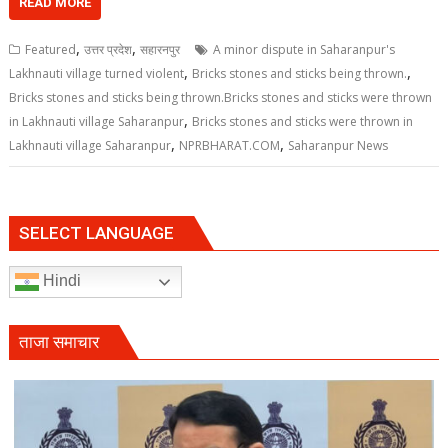
READ MORE
,
,
Featured
उत्तर प्रदेश
सहारनपुर
A minor dispute in Saharanpur's
,
,
Lakhnauti village turned violent
Bricks stones and sticks being thrown.
Bricks stones and sticks being thrown.Bricks stones and sticks were thrown
,
in Lakhnauti village Saharanpur
Bricks stones and sticks were thrown in
,
,
Lakhnauti village Saharanpur
NPRBHARAT.COM
Saharanpur News
SELECT LANGUAGE
Hindi
ताजा समाचार