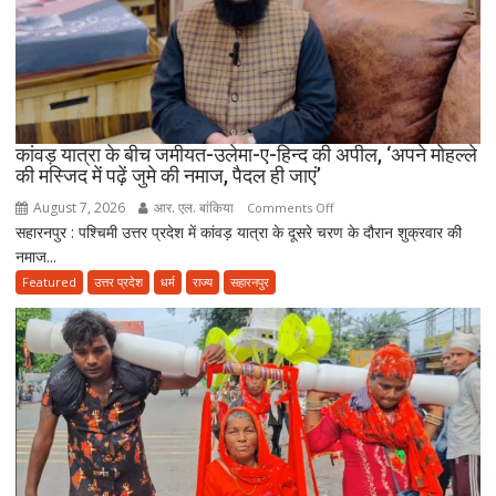
धर्मगुरुओं
की
आपत्ति,
मौलाना
राशिद
सिद्दीकी
ने
कांवड़ यात्रा के बीच जमीयत-उलेमा-ए-हिन्द की अपील, ‘अपने मोहल्ले
की मस्जिद में पढ़ें जुमे की नमाज, पैदल ही जाएं’
उठाए
सवाल
August 7, 2026
आर. एल. बांकिया
on
Comments Off
सहारनपुर : पश्चिमी उत्तर प्रदेश में कांवड़ यात्रा के दूसरे चरण के दौरान शुक्रवार की
कांवड़
नमाज...
यात्रा
के
Featured
उत्तर प्रदेश
धर्म
राज्य
सहारनपुर
बीच
जमीयत-
उलेमा-
ए-
हिन्द
की
अपील,
‘अपने