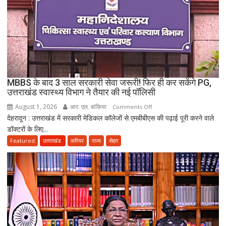
गईं
जिंदगियां,
दो
कारीगरों
की
दर्दनाक
मौत,
MBBS के बाद 3 साल सरकारी सेवा जरूरी! फिर ही कर सकेंगे PG,
दो
उत्तराखंड स्वास्थ्य विभाग ने तैयार की नई पॉलिसी
अब
August 1, 2026
आर. एल. बांकिया
on
Comments Off
भी
देहरादून : उत्तराखंड में सरकारी मेडिकल कॉलेजों से एमबीबीएस की पढ़ाई पूरी करने वाले
MBBS
लापता
डॉक्टरों के लिए...
के
बाद
Featured
उत्तराखंड
करियर
राज्य
सेहत
3
साल
सरकारी
सेवा
जरूरी!
फिर
ही