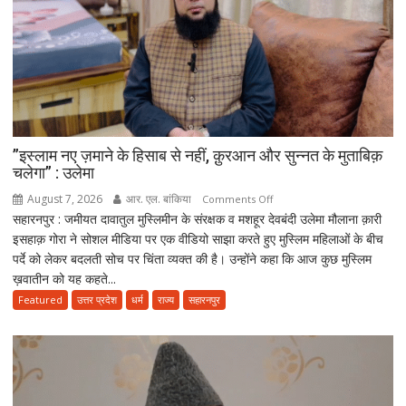
हरियाली
हमारी
व्यक्तिगत
जिम्मेदारी
”इस्लाम नए ज़माने के हिसाब से नहीं, क़ुरआन और सुन्नत के मुताबिक़
चलेगा” : उलेमा
August 7, 2026
आर. एल. बांकिया
on
Comments Off
सहारनपुर : जमीयत दावातुल मुस्लिमीन के संरक्षक व मशहूर देवबंदी उलेमा मौलाना क़ारी
”इस्लाम
इसहाक़ गोरा ने सोशल मीडिया पर एक वीडियो साझा करते हुए मुस्लिम महिलाओं के बीच
नए
पर्दे को लेकर बदलती सोच पर चिंता व्यक्त की है। उन्होंने कहा कि आज कुछ मुस्लिम
ज़माने
ख़वातीन को यह कहते...
के
हिसाब
Featured
उत्तर प्रदेश
धर्म
राज्य
सहारनपुर
से
नहीं,
क़ुरआन
और
सुन्नत