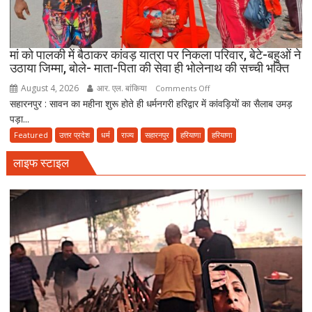
मोहल्ले
की
मस्जिद
में
मां को पालकी में बैठाकर कांवड़ यात्रा पर निकला परिवार, बेटे-बहुओं ने
पढ़ें
उठाया जिम्मा, बोले- माता-पिता की सेवा ही भोलेनाथ की सच्ची भक्ति
जुमे
August 4, 2026
आर. एल. बांकिया
on
Comments Off
की
सहारनपुर : सावन का महीना शुरू होते ही धर्मनगरी हरिद्वार में कांवड़ियों का सैलाब उमड़
मां
नमाज,
पड़ा...
को
पैदल
पालकी
Featured
उत्तर प्रदेश
धर्म
राज्य
सहारनपुर
हरियाणा
हरियाणा
ही
में
जाएं’
लाइफ स्टाइल
बैठाकर
कांवड़
यात्रा
पर
निकला
परिवार,
बेटे-
बहुओं
ने
उठाया