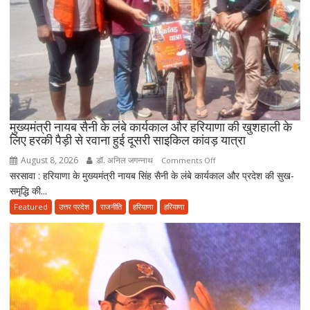
बोले-
2047
तक
हरियाणा
को
स्वास्थ्य
क्षेत्र
में
मुख्यमंत्री नायब सैनी के लंबे कार्यकाल और हरियाणा की खुशहाली के
बनाएंगे
लिए हरकी पैड़ी से रवाना हुई दूसरी साइकिल कांवड़ यात्रा
अग्रणी
August 8, 2026
डॉ. अनिल जगन्नाथ
on
Comments Off
राज्य
सरसावा : हरियाणा के मुख्यमंत्री नायब सिंह सैनी के लंबे कार्यकाल और प्रदेश की सुख-
मुख्यमंत्री
समृद्धि की...
नायब
सैनी
Featured
उत्तर प्रदेश
राजनीति
हरियाणा
हरियाणा
के
लंबे
कार्यकाल
और
हरियाणा
की