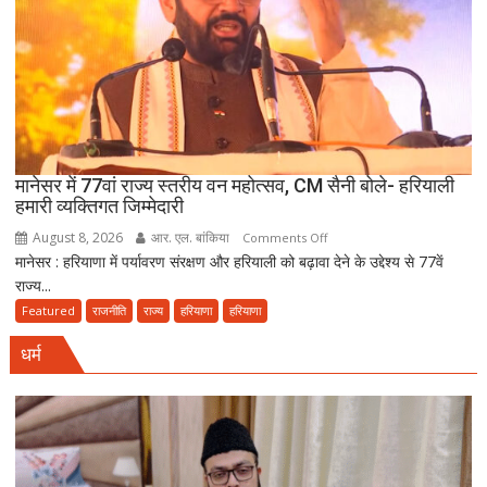
खुशहाली
के
लिए
हरकी
पैड़ी
से
रवाना
हुई
मानेसर में 77वां राज्य स्तरीय वन महोत्सव, CM सैनी बोले- हरियाली
दूसरी
हमारी व्यक्तिगत जिम्मेदारी
साइकिल
August 8, 2026
आर. एल. बांकिया
on
Comments Off
कांवड़
मानेसर : हरियाणा में पर्यावरण संरक्षण और हरियाली को बढ़ावा देने के उद्देश्य से 77वें
मानेसर
यात्रा
राज्य...
में
77वां
Featured
राजनीति
राज्य
हरियाणा
हरियाणा
राज्य
धर्म
स्तरीय
वन
महोत्सव,
CM
सैनी
बोले-