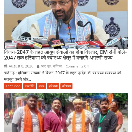
विजन-2047 के तहत आयुष सेवाओं का होगा विस्तार, CM सैनी बोले-
2047 तक हरियाणा को स्वास्थ्य क्षेत्र में बनाएंगे अग्रणी राज्य
August 8, 2026
आर. एल. बांकिया
on
Comments Off
चंडीगढ़ : हरियाणा सरकार ने विजन-2047 के तहत प्रदेश की स्वास्थ्य व्यवस्था को
विजन-2047
मजबूत करने और...
के
तहत
Featured
राजनीति
राज्य
हरियाणा
हरियाणा
आयुष
सेवाओं
का
होगा
विस्तार,
CM
सैनी