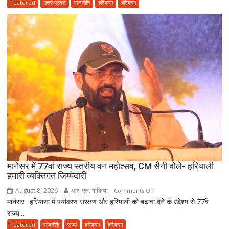
सैनी
Featured
उत्तर प्रदेश
राजनीति
हरियाणा
हरियाणा
के
लंबे
कार्यकाल
और
हरियाणा
की
खुशहाली
के
लिए
हरकी
पैड़ी
से
रवाना
हुई
मानेसर में 77वां राज्य स्तरीय वन महोत्सव, CM सैनी बोले- हरियाली
दूसरी
हमारी व्यक्तिगत जिम्मेदारी
साइकिल
August 8, 2026
आर. एल. बांकिया
on
Comments Off
कांवड़
मानेसर : हरियाणा में पर्यावरण संरक्षण और हरियाली को बढ़ावा देने के उद्देश्य से 77वें
मानेसर
यात्रा
राज्य...
में
77वां
Featured
राजनीति
राज्य
हरियाणा
हरियाणा