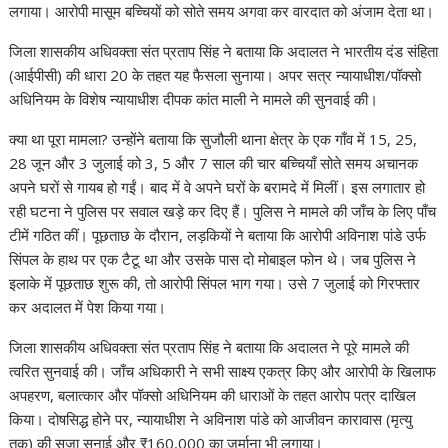
A
o
dI
a
st
Li
लगाया। आरोपी मासूम बच्चियों को सोते समय अगवा कर वारदात को अंजाम देता था।
p
o
n
m
n
जिला शासकीय अधिवक्ता संत प्रताप सिंह ने बताया कि अदालत ने भारतीय दंड संहिता
p
k
k
(आईपीसी) की धारा 20 के तहत यह फैसला सुनाया। अपर सत्र न्यायाधीश/पॉक्सो
अधिनियम के विशेष न्यायाधीश दीपक कांत माली ने मामले की सुनवाई की।
क्या था पूरा मामला? उन्होंने बताया कि सुजौली थाना क्षेत्र के एक गाँव में 15, 25,
28 जून और 3 जुलाई को 3, 5 और 7 साल की चार बच्चियाँ सोते समय अचानक
अपने घरों से गायब हो गईं। बाद में वे अपने घरों के बरामदे में मिलीं। इस लगातार हो
रही घटना ने पुलिस पर सवाल खड़े कर दिए हैं। पुलिस ने मामले की जाँच के लिए पाँच
टीमें गठित कीं। पूछताछ के दौरान, लड़कियों ने बताया कि आरोपी अविनाश पांडे उर्फ ​​
सिंपल के हाथ पर एक टैटू था और उसके पास दो मोबाइल फोन थे। जब पुलिस ने
इलाके में पूछताछ शुरू की, तो आरोपी सिंपल भाग गया। उसे 7 जुलाई को गिरफ्तार
कर अदालत में पेश किया गया।
जिला शासकीय अधिवक्ता संत प्रताप सिंह ने बताया कि अदालत ने पूरे मामले की
त्वरित सुनवाई की। जाँच अधिकारी ने सभी साक्ष्य एकत्र किए और आरोपी के खिलाफ
अपहरण, बलात्कार और पॉक्सो अधिनियम की धाराओं के तहत आरोप पत्र दाखिल
किया। दोषसिद्ध होने पर, न्यायाधीश ने अविनाश पांडे को आजीवन कारावास (मृत्यु
तक) की सजा सुनाई और ₹160,000 का जुर्माना भी लगाया।