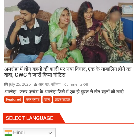
बनकर
रेड,
₹25
लाख
रंगदारी
गैंग
गिरफ्तार
अमरोहा में तीन बहनों की शादी पर नया विवाद, एक के नाबालिग होने का
दावा; CWC ने जारी किया नोटिस
July 25, 2026
आर. एल. बांकिया
on
Comments Off
अमरोहा : उत्तर प्रदेश के अमरोहा जिले में एक ही युवक से तीन बहनों की शादी...
अमरोहा
में
Featured
उत्तर प्रदेश
राज्य
लाइफ स्टाइल
तीन
बहनों
SELECT LANGUAGE
की
शादी
पर
Hindi