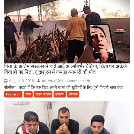
पर
निकला
परिवार,
बेटे-
बहुओं
ने
उठाया
जिम्मा,
बोले-
माता-
पिता के अंतिम संस्कार में नहीं आई आत्मनिर्भर बेटियां, चिता पर अकेले
पिता
विदा हो गए पिता, वृद्धाश्रम में कपड़ा व्यापारी की मौत
की
August 6, 2026
आर. एल. बांकिया
on
Comments Off
सेवा
सोनीपत : कहते हैं कि एक पिता अपने बच्चों की खुशियों के लिए पूरी जिंदगी खपा देता...
पिता
ही
के
Featured
राज्य
लाइफ स्टाइल
हरियाणा
हरियाणा
भोलेनाथ
अंतिम
की
संस्कार
सच्ची
में
भक्ति
नहीं
आई
आत्मनिर्भर