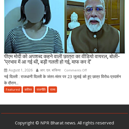
संशोधन
बिल
को
दी
मंजूरी,
अब
10
साल
तक
पीएम मोदी को अपशब्द कहने वाली छात्रा का वीडियो वायरल, बोली-
‘प्रभाव में आ गई थी, बड़ी गलती हो गई, माफ कर दें’
की
सजा
August 1, 2026
आर. एल. बांकिया
on
Comments Off
और
नई दिल्ली : राजधानी दिल्ली के जंतर-मंतर पर 23 जुलाई को हुए छात्र विरोध-प्रदर्शन
पीएम
10
के दौरान...
मोदी
करोड़
को
Featured
करियर
राजनीति
राज्य
तक
अपशब्द
जुर्माने
कहने
का
वाली
प्रावधान
छात्रा
का
Copyright © NPR Bharat news. All rights reserved
वीडियो