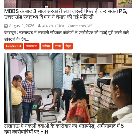
CWC
MBBS के बाद 3 साल सरकारी सेवा जरूरी! फिर ही कर सकेंगे PG,
ने
उत्तराखंड स्वास्थ्य विभाग ने तैयार की नई पॉलिसी
जारी
August 1, 2026
आर. एल. बांकिया
on
Comments Off
किया
देहरादून : उत्तराखंड में सरकारी मेडिकल कॉलेजों से एमबीबीएस की पढ़ाई पूरी करने वाले
MBBS
नोटिस
डॉक्टरों के लिए...
के
बाद
Featured
उत्तराखंड
करियर
राज्य
सेहत
3
साल
सरकारी
सेवा
जरूरी!
फिर
ही
कर
सकेंगे
PG,
उत्तराखंड
लखनऊ में नकली दवाओं के कारोबार का भंडाफोड़, अमीनाबाद में 5
स्वास्थ्य
दवा कारोबारियों पर FIR
विभाग