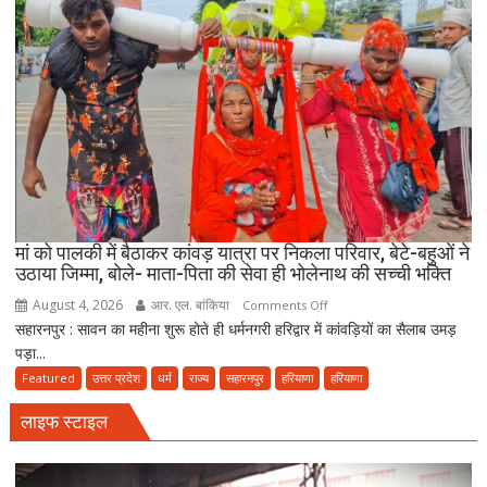
जमीयत-
उलेमा-
ए-
हिन्द
की
अपील,
‘अपने
मोहल्ले
की
मस्जिद
में
मां को पालकी में बैठाकर कांवड़ यात्रा पर निकला परिवार, बेटे-बहुओं ने
पढ़ें
उठाया जिम्मा, बोले- माता-पिता की सेवा ही भोलेनाथ की सच्ची भक्ति
जुमे
August 4, 2026
आर. एल. बांकिया
on
Comments Off
की
सहारनपुर : सावन का महीना शुरू होते ही धर्मनगरी हरिद्वार में कांवड़ियों का सैलाब उमड़
मां
नमाज,
पड़ा...
को
पैदल
पालकी
Featured
उत्तर प्रदेश
धर्म
राज्य
सहारनपुर
हरियाणा
हरियाणा
ही
में
जाएं’
लाइफ स्टाइल
बैठाकर
कांवड़
यात्रा