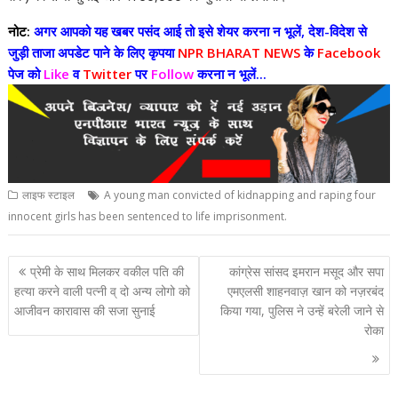
नोट:
अगर आपको यह खबर पसंद आई तो इसे शेयर करना न भूलें, देश-विदेश से
जुड़ी ताजा अपडेट पाने के लिए कृपया
NPR BHARAT NEWS
के
Facebook
पेज को
Like
व
Twitter
पर
Follow
करना न भूलें...
लाइफ स्टाइल
A young man convicted of kidnapping and raping four
innocent girls has been sentenced to life imprisonment.
Post
प्रेमी के साथ मिलकर वकील पति की
कांग्रेस सांसद इमरान मसूद और सपा
navigation
हत्या करने वाली पत्नी व् दो अन्य लोगो को
एमएलसी शाहनवाज़ खान को नज़रबंद
आजीवन कारावास की सजा सुनाई
किया गया, पुलिस ने उन्हें बरेली जाने से
रोका