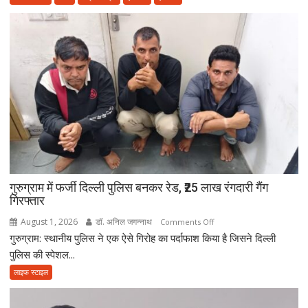
संस्कार
में
नहीं
आई
आत्मनिर्भर
बेटियां,
चिता
पर
अकेले
विदा
हो
गए
गुरुग्राम में फर्जी दिल्ली पुलिस बनकर रेड, ₹25 लाख रंगदारी गैंग
पिता,
गिरफ्तार
वृद्धाश्रम
में
August 1, 2026
डॉ. अनिल जगन्नाथ
on
Comments Off
कपड़ा
गुरुग्राम: स्थानीय पुलिस ने एक ऐसे गिरोह का पर्दाफाश किया है जिसने दिल्ली
गुरुग्राम
व्यापारी
में
पुलिस की स्पेशल...
की
फर्जी
लाइफ स्टाइल
मौत
दिल्ली
पुलिस