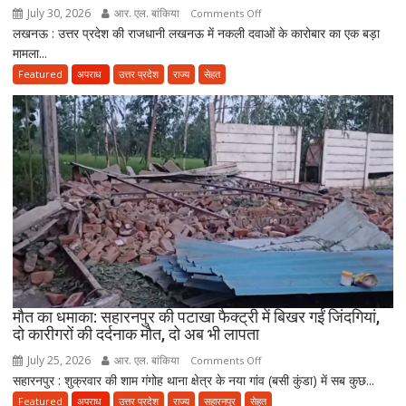
ने
July 30, 2026
आर. एल. बांकिया
on
Comments Off
तैयार
लखनऊ : उत्तर प्रदेश की राजधानी लखनऊ में नकली दवाओं के कारोबार का एक बड़ा
लखनऊ
की
मामला...
में
नई
नकली
Featured
अपराध
उत्तर प्रदेश
राज्य
सेहत
पॉलिसी
दवाओं
के
कारोबार
का
भंडाफोड़,
अमीनाबाद
में
5
दवा
कारोबारियों
पर
FIR
मौत का धमाका: सहारनपुर की पटाखा फैक्ट्री में बिखर गईं जिंदगियां,
दो कारीगरों की दर्दनाक मौत, दो अब भी लापता
July 25, 2026
आर. एल. बांकिया
on
Comments Off
सहारनपुर : शुक्रवार की शाम गंगोह थाना क्षेत्र के नया गांव (बसी कुंडा) में सब कुछ...
मौत
का
Featured
अपराध
उत्तर प्रदेश
राज्य
सहारनपुर
सेहत