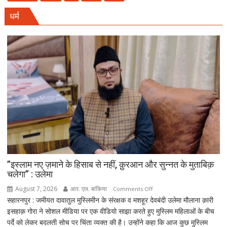
राज्य
धर्म
स्तरीय
वन
महोत्सव,
CM
सैनी
बोले-
हरियाली
हमारी
व्यक्तिगत
जिम्मेदारी
”इस्लाम नए ज़माने के हिसाब से नहीं, क़ुरआन और सुन्नत के मुताबिक़
चलेगा” : उलेमा
August 7, 2026
आर. एल. बांकिया
on
Comments Off
सहारनपुर : जमीयत दावातुल मुस्लिमीन के संरक्षक व मशहूर देवबंदी उलेमा मौलाना क़ारी
”इस्लाम
इसहाक़ गोरा ने सोशल मीडिया पर एक वीडियो साझा करते हुए मुस्लिम महिलाओं के बीच
नए
पर्दे को लेकर बदलती सोच पर चिंता व्यक्त की है। उन्होंने कहा कि आज कुछ मुस्लिम
ज़माने