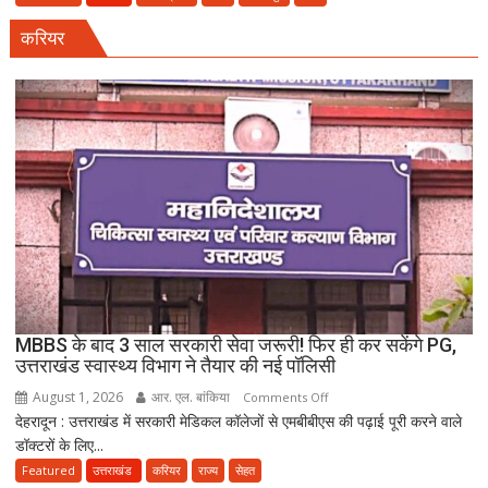
धमाका:
करियर
सहारनपुर
की
पटाखा
फैक्ट्री
में
बिखर
गईं
जिंदगियां,
दो
कारीगरों
की
दर्दनाक
मौत,
MBBS के बाद 3 साल सरकारी सेवा जरूरी! फिर ही कर सकेंगे PG,
दो
उत्तराखंड स्वास्थ्य विभाग ने तैयार की नई पॉलिसी
अब
August 1, 2026
आर. एल. बांकिया
on
Comments Off
भी
देहरादून : उत्तराखंड में सरकारी मेडिकल कॉलेजों से एमबीबीएस की पढ़ाई पूरी करने वाले
MBBS
लापता
डॉक्टरों के लिए...
के
बाद
Featured
उत्तराखंड
करियर
राज्य
सेहत