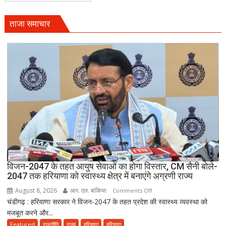
नया
विवाद,
ताजा समाचार
एक
के
नाबालिग
होने
का
दावा;
CWC
ने
जारी
किया
नोटिस
विजन-2047 के तहत आयुष सेवाओं का होगा विस्तार, CM सैनी बोले-
2047 तक हरियाणा को स्वास्थ्य क्षेत्र में बनाएंगे अग्रणी राज्य
August 8, 2026
आर. एल. बांकिया
on
Comments Off
चंडीगढ़ : हरियाणा सरकार ने विजन-2047 के तहत प्रदेश की स्वास्थ्य व्यवस्था को
विजन-2047
मजबूत करने और...
के
तहत
Featured
राजनीति
राज्य
हरियाणा
हरियाणा