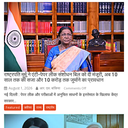
3
साल
सरकारी
सेवा
जरूरी!
फिर
ही
कर
सकेंगे
PG,
उत्तराखंड
स्वास्थ्य
राष्ट्रपति मुर्मू ने एंटी-पेपर लीक संशोधन बिल को दी मंजूरी, अब 10
विभाग
साल तक की सजा और 10 करोड़ तक जुर्माने का प्रावधान
ने
August 1, 2026
आर. एल. बांकिया
on
Comments Off
तैयार
नई दिल्ली : पेपर लीक और परीक्षाओं में अनुचित साधनों के इस्तेमाल के खिलाफ केंद्र
राष्ट्रपति
की
सरकार...
मुर्मू
नई
ने
Featured
करियर
राज्य
राष्ट्रीय
पॉलिसी
एंटी-
पेपर
लीक