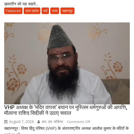
ख़वातीन को यह कहते...
के
हिसाब
Featured
उत्तर प्रदेश
धर्म
राज्य
सहारनपुर
से
नहीं,
क़ुरआन
और
सुन्नत
के
मुताबिक़
चलेगा”
:
उलेमा
VHP अध्यक्ष के ‘मंदिर वापस’ बयान पर मुस्लिम धर्मगुरुओं की आपत्ति,
मौलाना राशिद सिद्दीकी ने उठाए सवाल
August 7, 2026
आर. एल. बांकिया
on
Comments Off
सहारनपुर : विश्व हिंदू परिषद (VHP) के अंतरराष्ट्रीय अध्यक्ष आलोक कुमार के मंदिरों के
VHP