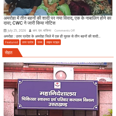
अमरोहा में तीन बहनों की शादी पर नया विवाद, एक के नाबालिग होने का
दावा; CWC ने जारी किया नोटिस
July 25, 2026
आर. एल. बांकिया
on
Comments Off
अमरोहा : उत्तर प्रदेश के अमरोहा जिले में एक ही युवक से तीन बहनों की शादी...
अमरोहा
में
Featured
उत्तर प्रदेश
राज्य
लाइफ स्टाइल
तीन
सेहत
बहनों
की
शादी
पर
नया
विवाद,
एक
के
नाबालिग
होने
का
दावा;