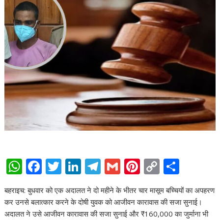
W
F
T
Li
T
G
Pi
C
S
h
ac
w
n
el
m
nt
o
h
बहराइच: बुधवार को एक अदालत ने दो महीने के भीतर चार मासूम बच्चियों का अपहरण
at
e
itt
k
e
ai
er
p
ar
कर उनसे बलात्कार करने के दोषी युवक को आजीवन कारावास की सजा सुनाई।
s
b
er
e
gr
l
e
y
e
अदालत ने उसे आजीवन कारावास की सजा सुनाई और ₹160,000 का जुर्माना भी