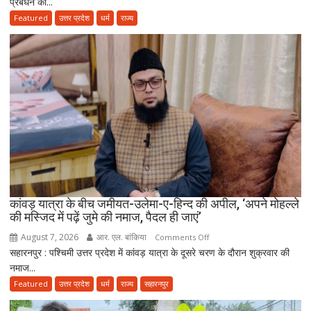
प्रबंधन को...
अध्यक्ष
के
Featured
उत्तर प्रदेश
धर्म
राज्य
‘मंदिर
वापस’
बयान
पर
मुस्लिम
धर्मगुरुओं
की
आपत्ति,
मौलाना
राशिद
सिद्दीकी
ने
कांवड़ यात्रा के बीच जमीयत-उलेमा-ए-हिन्द की अपील, ‘अपने मोहल्ले
की मस्जिद में पढ़ें जुमे की नमाज, पैदल ही जाएं’
उठाए
सवाल
August 7, 2026
आर. एल. बांकिया
on
Comments Off
सहारनपुर : पश्चिमी उत्तर प्रदेश में कांवड़ यात्रा के दूसरे चरण के दौरान शुक्रवार की
कांवड़
नमाज...
यात्रा
के
Featured
उत्तर प्रदेश
धर्म
राज्य
सहारनपुर
बीच