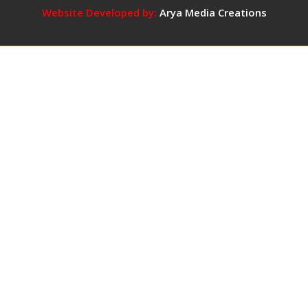
वायरल,
Website Developed by:
Arya Media Creations
बोली-
‘प्रभाव
में
आ
गई
थी,
बड़ी
गलती
हो
गई,
माफ
कर
दें’