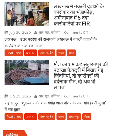
ने
3
लखनऊ में नकली दवाओं के
जारी
साल
कारोबार का भंडाफोड़,
किया
सरकारी
अमीनाबाद में 5 दवा
नोटिस
सेवा
कारोबारियों पर FIR
जरूरी!
July 30, 2026
आर. एल. बांकिया
on
Comments Off
फिर
लखनऊ : उत्तर प्रदेश की राजधानी लखनऊ में नकली दवाओं के
लखनऊ
ही
कारोबार का एक बड़ा मामला...
में
कर
नकली
Featured
अपराध
उत्तर प्रदेश
राज्य
सेहत
सकेंगे
दवाओं
PG,
मौत का धमाका: सहारनपुर की
के
उत्तराखंड
पटाखा फैक्ट्री में बिखर गईं
कारोबार
स्वास्थ्य
जिंदगियां, दो कारीगरों की
का
दर्दनाक मौत, दो अब भी
विभाग
भंडाफोड़,
लापता
ने
अमीनाबाद
तैयार
July 25, 2026
आर. एल. बांकिया
on
Comments Off
में
की
सहारनपुर : शुक्रवार की शाम गंगोह थाना क्षेत्र के नया गांव (बसी कुंडा)
मौत
5
नई
में सब कुछ...
का
दवा
पॉलिसी
धमाका:
Featured
अपराध
उत्तर प्रदेश
राज्य
सहारनपुर
सेहत
कारोबारियों
सहारनपुर
पर
की
FIR
करियर
पटाखा