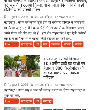
मां को पालकी में बैठाकर कांवड़ यात्रा पर निकला परिवार,
में
बेटे-बहुओं ने उठाया जिम्मा, बोले- माता-पिता की सेवा ही
कपड़ा
भोलेनाथ की सच्ची भक्ति
व्यापारी
August 4, 2026
आर. एल. बांकिया
on
Comments Off
की
सहारनपुर : सावन का महीना शुरू होते ही धर्मनगरी हरिद्वार में कांवड़ियों
मां
मौत
का सैलाब उमड़ पड़ा है। हरकी पैड़ी से गंगाजल लेकर शिवभक्त अपने-
को
अपने गंतव्य की ओर बढ़ रहे हैं। इस बीच सहारनपुर में एक ऐसी अनोखी
पालकी
कांवड़ ने लोगों का ध्यान खींचा, जिसे देखकर हर कोई इस...
में
बैठाकर
Featured
उत्तर प्रदेश
धर्म
राज्य
सहारनपुर
हरियाणा
हरियाणा
कांवड़
यात्रा
श्रवण कुमार की मिसाल :
पर
100 वर्षीय दादी को कंधों पर
निकला
बैठाकर 300 किलोमीटर की
परिवार,
कांवड़ यात्रा पर निकला
बेटे-
परिवार
बहुओं
August 3, 2026
आर. एल. बांकिया
on
Comments Off
ने
सहारनपुर : सावन माह में चल रही कांवड़ यात्रा के दौरान सहारनपुर से
श्रवण
उठाया
गुजर रही एक...
कुमार
जिम्मा,
की
Featured
उत्तर प्रदेश
धर्म
सहारनपुर
बोले-
मिसाल
माता-