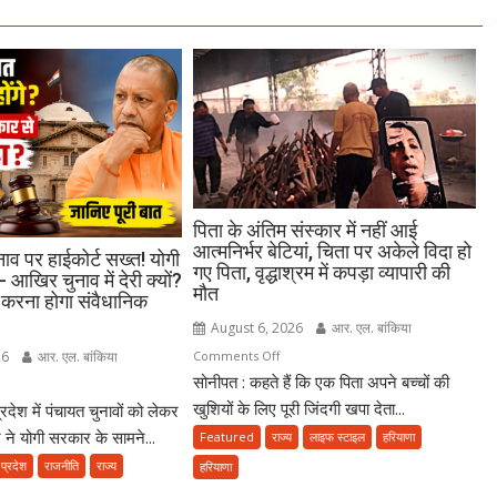
पिता के अंतिम संस्कार में नहीं आई
आत्मनिर्भर बेटियां, चिता पर अकेले विदा हो
नाव पर हाईकोर्ट सख्त! योगी
गए पिता, वृद्धाश्रम में कपड़ा व्यापारी की
 आखिर चुनाव में देरी क्यों?
मौत
 करना होगा संवैधानिक
August 6, 2026
आर. एल. बांकिया
on
Comments Off
26
आर. एल. बांकिया
सोनीपत : कहते हैं कि एक पिता अपने बच्चों की
पिता
n
के
खुशियों के लिए पूरी जिंदगी खपा देता...
देश में पंचायत चुनावों को लेकर
अंतिम
ायत
ट ने योगी सरकार के सामने...
Featured
राज्य
लाइफ स्टाइल
हरियाणा
संस्कार
ाव
 प्रदेश
राजनीति
राज्य
हरियाणा
में