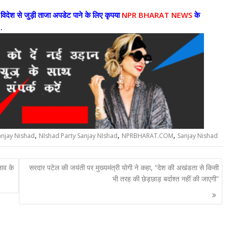
िदेश से जुड़ी ताजा अपडेट पाने के लिए कृपया
NPR BHARAT NEWS
के
.
,
,
,
Sanjay Nishad
NIshad Party Sanjay NIshad
NPRBHARAT.COM
Sanjay Nishad
नाव के
सरदार पटेल की जयंती पर मुख्यमंत्री योगी ने कहा, “देश की अखंडता से किसी
भी तरह की छेड़छाड़ बर्दाश्त नहीं की जाएगी”