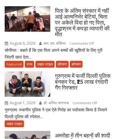
इमरान
विरासत
मसूद,
पिता के अंतिम संस्कार में नहीं
में
बोले-
आई आत्मनिर्भर बेटियां, चिता
बसती
पर अकेले विदा हो गए पिता,
हिंदू-
है
वृद्धाश्रम में कपड़ा व्यापारी की
मुस्लिम
भोलेनाथ
मौत
मिलकर
की
निभाते
August 6, 2026
आर. एल. बांकिया
on
Comments Off
भक्ति
हैं
सोनीपत : कहते हैं कि एक पिता अपने बच्चों की खुशियों के लिए पूरी
पिता
सेवा
जिंदगी खपा देता...
के
की
अंतिम
Featured
राज्य
लाइफ स्टाइल
हरियाणा
हरियाणा
परंपरा
संस्कार
गुरुग्राम में फर्जी दिल्ली पुलिस
में
बनकर रेड, ₹25 लाख रंगदारी
नहीं
गैंग गिरफ्तार
आई
आत्मनिर्भर
August 1, 2026
डॉ. अनिल जगन्नाथ
on
Comments Off
बेटियां,
गुरुग्राम: स्थानीय पुलिस ने एक ऐसे गिरोह का पर्दाफाश किया है जिसने
गुरुग्राम
चिता
दिल्ली पुलिस की स्पेशल...
में
पर
फर्जी
लाइफ स्टाइल
अकेले
दिल्ली
विदा
अमरोहा में तीन बहनों की शादी
पुलिस
हो