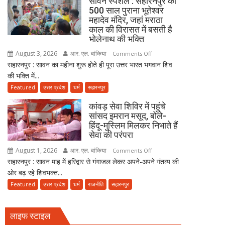
सावन स्पेशल : सहारनपुर का
:
पिता
500 साल पुराना भूतेश्वर
100
महादेव मंदिर, जहां मराठा
की
वर्षीय
काल की विरासत में बसती है
सेवा
दादी
भोलेनाथ की भक्ति
ही
को
भोलेनाथ
August 3, 2026
आर. एल. बांकिया
on
Comments Off
कंधों
की
सहारनपुर : सावन का महीना शुरू होते ही पूरा उत्तर भारत भगवान शिव
सावन
पर
सच्ची
की भक्ति में...
स्पेशल
बैठाकर
भक्ति
:
Featured
उत्तर प्रदेश
धर्म
सहारनपुर
300
सहारनपुर
किलोमीटर
कांवड़ सेवा शिविर में पहुंचे
का
की
सांसद इमरान मसूद, बोले-
500
हिंदू-मुस्लिम मिलकर निभाते हैं
कांवड़
साल
सेवा की परंपरा
यात्रा
पुराना
पर
August 1, 2026
आर. एल. बांकिया
on
Comments Off
भूतेश्वर
निकला
सहारनपुर : सावन माह में हरिद्वार से गंगाजल लेकर अपने-अपने गंतव्य की
कांवड़
महादेव
परिवार
ओर बढ़ रहे शिवभक्त...
सेवा
मंदिर,
शिविर
Featured
उत्तर प्रदेश
धर्म
राजनीति
सहारनपुर
जहां
में
मराठा
पहुंचे
काल
लाइफ स्टाइल
सांसद
की