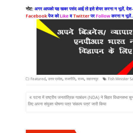
नोट:
अगर आपको यह खबर पसंद आई तो इसे शेयर करना न भूलें, देश-व
Facebook
पेज को
Like
व
Twitter
पर
Follow
करना न भूलें..
,
,
,
,
Featured
उत्तर प्रदेश
राजनीति
राज्य
सहारनपुर
Fish Minister 
Post
पटना में राष्ट्रीय जनतांत्रिक गठबंधन (NDA) ने बिहार विधानसभा चु
navigation
लिए अपना संयुक्त घोषणा पत्र ‘संकल्प पत्र’ जारी किया