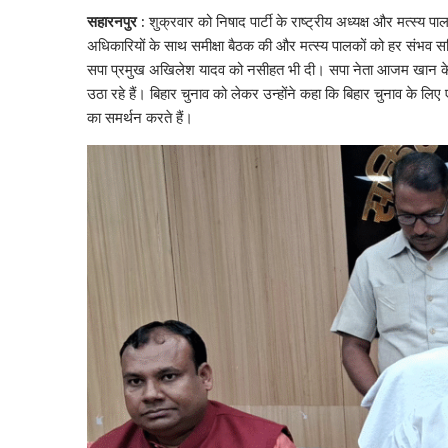
h
ac
w
n
el
m
nt
o
सहारनपुर :
शुक्रवार को निषाद पार्टी के राष्ट्रीय अध्यक्ष और मत्स्य प
at
e
itt
k
e
ai
er
p
अधिकारियों के साथ समीक्षा बैठक की और मत्स्य पालकों को हर संभव सब्स
s
b
er
e
gr
l
e
y
सपा प्रमुख अखिलेश यादव को नसीहत भी दी। सपा नेता आजम खान के ब
A
o
dI
a
st
Li
उठा रहे हैं। बिहार चुनाव को लेकर उन्होंने कहा कि बिहार चुनाव के ल
का समर्थन करते हैं।
p
o
n
m
n
p
k
k