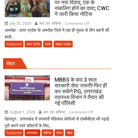
पर नया विवाद, एक के
बनकर
गए
नाबालिग होने का दावा; CWC
रेड,
पिता,
ने जारी किया नोटिस
₹25
वृद्धाश्रम
July 25, 2026
आर. एल. बांकिया
on
Comments Off
लाख
में
अमरोहा : उत्तर प्रदेश के अमरोहा जिले में एक ही युवक से तीन बहनों की
अमरोहा
रंगदारी
कपड़ा
शादी...
में
गैंग
व्यापारी
तीन
Featured
उत्तर प्रदेश
राज्य
लाइफ स्टाइल
गिरफ्तार
की
बहनों
मौत
की
सेहत
शादी
पर
नया
MBBS के बाद 3 साल
विवाद,
सरकारी सेवा जरूरी! फिर ही
कर सकेंगे PG, उत्तराखंड
एक
स्वास्थ्य विभाग ने तैयार की
के
नई पॉलिसी
नाबालिग
होने
August 1, 2026
आर. एल. बांकिया
on
Comments Off
का
देहरादून : उत्तराखंड में सरकारी मेडिकल कॉलेजों से एमबीबीएस की पढ़ाई
MBBS
दावा;
पूरी करने वाले डॉक्टरों के लिए...
के
CWC
बाद
Featured
उत्तराखंड
करियर
राज्य
सेहत