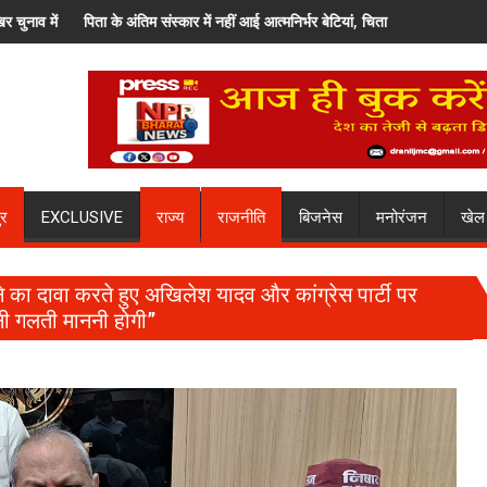
ना होगा संवैधानिक दायित्व
ें नहीं आई आत्मनिर्भर बेटियां, चिता पर अकेले विदा हो गए पिता, वृद्धाश्रम में कपड़ा व्यापारी क
अतीक अहमद के सबसे छोटे बेटे आबा
ुर
EXCLUSIVE
राज्य
राजनीति
बिजनेस
मनोरंजन
खेल
े का दावा करते हुए अखिलेश यादव और कांग्रेस पार्टी पर
ी गलती माननी होगी”