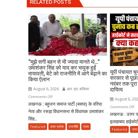
RELATED POSTS
“मुझे सगी बहन से भी ज्यादा मानते थे…”
उमाशंकर सिंह को याद कर भावुक हुईं
यूपी पंचायत चु
मायावती, बेटे को राजनीति में आगे बढ़ाने का
सरकार से पूछा-
किया ऐलान
नवंबर तक पूरा
August 6, 2026
आर. एल. बांकिया
दायित्व
on
Comments Off
August 6, 20
लखनऊ : बहुजन समाज पार्टी (बसपा) के वरिष्ठ
“मुझे
o
Comments Off
सगी
नेता और रसड़ा विधानसभा से विधायक उमाशंकर
लखनऊ : उत्तर प्र
यूपी
बहन
सिंह...
पंच
इलाहाबाद हाईकोर्
से
Featured
उत्तर प्रदेश
राजनीति
राज्य
चुन
Featured
उत्तर
भी
पर
ज्यादा