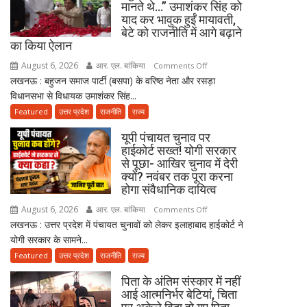
मानते थे…” उमाशंकर सिंह को
याद कर भावुक हुईं मायावती,
बेटे को राजनीति में आगे बढ़ाने
का किया ऐलान
August 6, 2026
आर. एल. बांकिया
on
Comments Off
लखनऊ : बहुजन समाज पार्टी (बसपा) के वरिष्ठ नेता और रसड़ा
“मुझे
विधानसभा से विधायक उमाशंकर सिंह...
सगी
बहन
Featured
उत्तर प्रदेश
राजनीति
राज्य
से
यूपी पंचायत चुनाव पर
भी
हाईकोर्ट सख्त! योगी सरकार
ज्यादा
से पूछा- आखिर चुनाव में देरी
मानते
क्यों? नवंबर तक पूरा करना
थे…”
होगा संवैधानिक दायित्व
उमाशंकर
August 6, 2026
आर. एल. बांकिया
on
Comments Off
सिंह
लखनऊ : उत्तर प्रदेश में पंचायत चुनावों को लेकर इलाहाबाद हाईकोर्ट ने
यूपी
को
योगी सरकार के सामने...
पंचायत
याद
चुनाव
Featured
उत्तर प्रदेश
राजनीति
राज्य
कर
पर
भावुक
पिता के अंतिम संस्कार में नहीं
हाईकोर्ट
हुईं
आई आत्मनिर्भर बेटियां, चिता
सख्त!
मायावती,