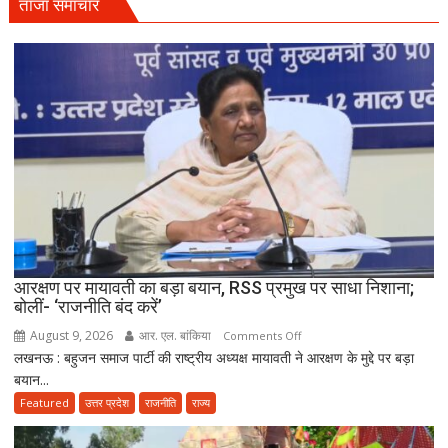
बोले-
ताजा समाचार
2047
तक
हरियाणा
को
स्वास्थ्य
क्षेत्र
में
बनाएंगे
अग्रणी
राज्य
आरक्षण पर मायावती का बड़ा बयान, RSS प्रमुख पर साधा निशाना;
बोलीं- ‘राजनीति बंद करें’
August 9, 2026
आर. एल. बांकिया
on
Comments Off
लखनऊ : बहुजन समाज पार्टी की राष्ट्रीय अध्यक्ष मायावती ने आरक्षण के मुद्दे पर बड़ा
आरक्षण
बयान...
पर
मायावती
Featured
उत्तर प्रदेश
राजनीति
राज्य
का
बड़ा