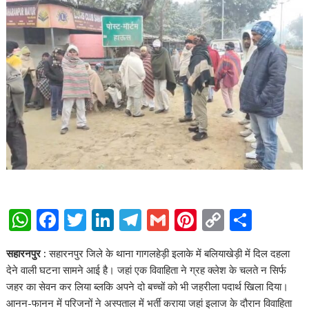
W
F
T
Li
T
G
Pi
C
S
h
ac
w
n
el
m
nt
o
h
सहारनपुर :
सहारनपुर जिले के थाना गागलहेड़ी इलाके में बलियाखेड़ी में दिल दहला
at
e
itt
k
e
ai
er
p
ar
देने वाली घटना सामने आई है। जहां एक विवाहिता ने ग्रह क्लेश के चलते न सिर्फ
s
b
er
e
gr
l
e
y
e
जहर का सेवन कर लिया ब्लकि अपने दो बच्चों को भी जहरीला पदार्थ खिला दिया।
A
o
dI
a
st
Li
आनन-फानन में परिजनों ने अस्पताल में भर्ती कराया जहां इलाज के दौरान विवाहिता