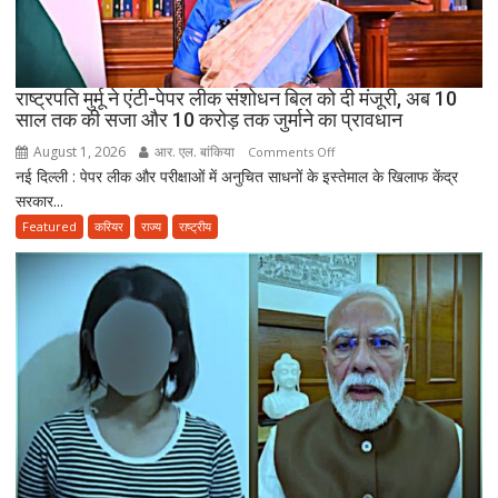
सकेंगे
PG,
उत्तराखंड
स्वास्थ्य
राष्ट्रपति मुर्मू ने एंटी-पेपर लीक संशोधन बिल को दी मंजूरी, अब 10
विभाग
साल तक की सजा और 10 करोड़ तक जुर्माने का प्रावधान
ने
August 1, 2026
आर. एल. बांकिया
on
Comments Off
तैयार
नई दिल्ली : पेपर लीक और परीक्षाओं में अनुचित साधनों के इस्तेमाल के खिलाफ केंद्र
राष्ट्रपति
की
सरकार...
मुर्मू
नई
ने
Featured
करियर
राज्य
राष्ट्रीय
पॉलिसी
एंटी-
पेपर
लीक
संशोधन
बिल
को
दी
मंजूरी,
अब
10
साल