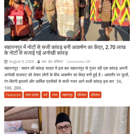
2047
तक
हरियाणा
को
स्वास्थ्य
क्षेत्र
में
सहारनपुर में नोटों से सजी कांवड़ बनी आकर्षण का केंद्र, 2.70 लाख
के नोटों से सजाई गई अनोखी कांवड़
बनाएंगे
अग्रणी
August 9, 2026
आर. एल. बांकिया
on
Comments Off
राज्य
सहारनपुर : सावन की कांवड़ यात्रा में इस बार सहारनपुर से गुजर रही एक कांवड़ अपनी
सहारनपुर
अनोखी सजावट को लेकर लोगों के बीच आकर्षण का केंद्र बनी हुई है। आमतौर पर फूलों,
में
रंग-बिरंगी झालरों और धार्मिक प्रतीकों से सजी नजर आने वाली कांवड़ इस बार 50,
नोटों
100, 200...
से
सजी
Featured
उत्तर प्रदेश
धर्म
राज्य
सहारनपुर
हरियाणा
हरियाणा
कांवड़
बनी
आकर्षण
का
केंद्र,
2.70