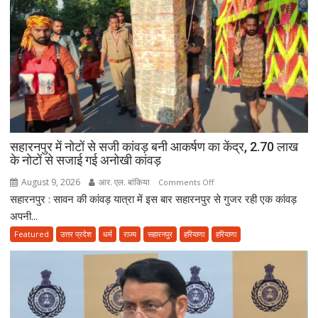
RSS
प्रमुख
पर
साधा
निशाना;
बोलीं-
‘राजनीति
बंद
करें’
सहारनपुर में नोटों से सजी कांवड़ बनी आकर्षण का केंद्र, 2.70 लाख
के नोटों से सजाई गई अनोखी कांवड़
August 9, 2026
आर. एल. बांकिया
on
Comments Off
सहारनपुर : सावन की कांवड़ यात्रा में इस बार सहारनपुर से गुजर रही एक कांवड़
सहारनपुर
में
अपनी...
नोटों
Featured
उत्तर प्रदेश
धर्म
राज्य
सहारनपुर
हरियाणा
हरियाणा
से
सजी
कांवड़
बनी
आकर्षण