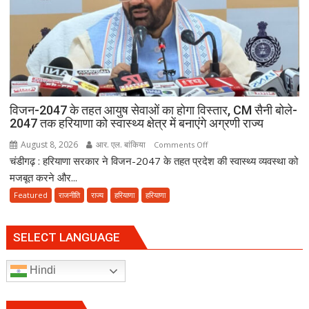
का
केंद्र,
2.70
लाख
के
नोटों
से
विजन-2047 के तहत आयुष सेवाओं का होगा विस्तार, CM सैनी बोले-
सजाई
2047 तक हरियाणा को स्वास्थ्य क्षेत्र में बनाएंगे अग्रणी राज्य
गई
अनोखी
August 8, 2026
आर. एल. बांकिया
on
Comments Off
कांवड़
चंडीगढ़ : हरियाणा सरकार ने विजन-2047 के तहत प्रदेश की स्वास्थ्य व्यवस्था को
विजन-2047
के
मजबूत करने और...
तहत
Featured
राजनीति
राज्य
हरियाणा
हरियाणा
आयुष
सेवाओं
का
SELECT LANGUAGE
होगा
विस्तार,
Hindi
CM
सैनी