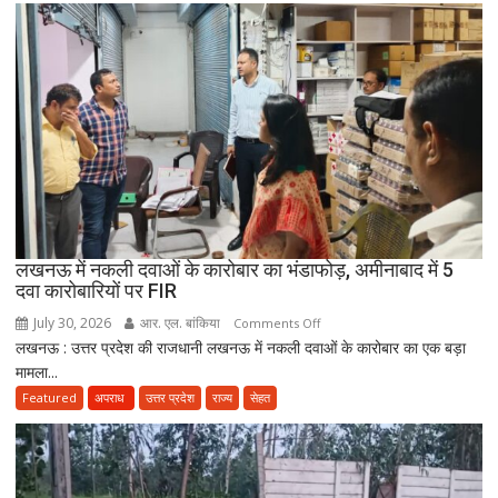
साल
सरकारी
सेवा
जरूरी!
फिर
ही
कर
सकेंगे
PG,
उत्तराखंड
लखनऊ में नकली दवाओं के कारोबार का भंडाफोड़, अमीनाबाद में 5
स्वास्थ्य
दवा कारोबारियों पर FIR
विभाग
ने
July 30, 2026
आर. एल. बांकिया
on
Comments Off
तैयार
लखनऊ : उत्तर प्रदेश की राजधानी लखनऊ में नकली दवाओं के कारोबार का एक बड़ा
लखनऊ
की
मामला...
में
नई
नकली
Featured
अपराध
उत्तर प्रदेश
राज्य
सेहत
पॉलिसी
दवाओं
के
कारोबार
का