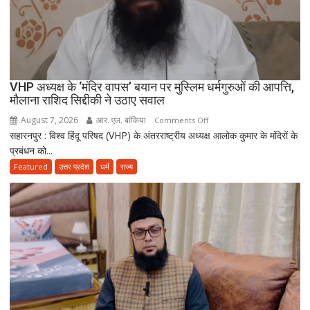
मुताबिक़
चलेगा”
:
उलेमा
VHP अध्यक्ष के ‘मंदिर वापस’ बयान पर मुस्लिम धर्मगुरुओं की आपत्ति,
मौलाना राशिद सिद्दीकी ने उठाए सवाल
August 7, 2026
आर. एल. बांकिया
on
Comments Off
सहारनपुर : विश्व हिंदू परिषद (VHP) के अंतरराष्ट्रीय अध्यक्ष आलोक कुमार के मंदिरों के
VHP
प्रबंधन को...
अध्यक्ष
के
Featured
उत्तर प्रदेश
धर्म
राज्य
‘मंदिर
वापस’
बयान
पर
मुस्लिम
धर्मगुरुओं
की
आपत्ति,
मौलाना