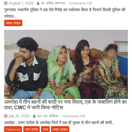
पिता,
August 1, 2026
डॉ. अनिल जगन्नाथ
on
Comments Off
वृद्धाश्रम
गुरुग्राम: स्थानीय पुलिस ने एक ऐसे गिरोह का पर्दाफाश किया है जिसने दिल्ली पुलिस की
गुरुग्राम
में
स्पेशल...
में
कपड़ा
फर्जी
लाइफ स्टाइल
व्यापारी
दिल्ली
की
पुलिस
मौत
बनकर
रेड,
₹25
लाख
रंगदारी
गैंग
गिरफ्तार
अमरोहा में तीन बहनों की शादी पर नया विवाद, एक के नाबालिग होने का
दावा; CWC ने जारी किया नोटिस
July 25, 2026
आर. एल. बांकिया
on
Comments Off
अमरोहा : उत्तर प्रदेश के अमरोहा जिले में एक ही युवक से तीन बहनों की शादी...
अमरोहा
में
Featured
उत्तर प्रदेश
राज्य
लाइफ स्टाइल