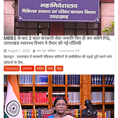
जिंदगियां,
दो
कारीगरों
की
दर्दनाक
मौत,
MBBS के बाद 3 साल सरकारी सेवा जरूरी! फिर ही कर सकेंगे PG,
दो
उत्तराखंड स्वास्थ्य विभाग ने तैयार की नई पॉलिसी
अब
August 1, 2026
आर. एल. बांकिया
on
Comments Off
भी
देहरादून : उत्तराखंड में सरकारी मेडिकल कॉलेजों से एमबीबीएस की पढ़ाई पूरी करने वाले
MBBS
लापता
डॉक्टरों के लिए...
के
बाद
Featured
उत्तराखंड
करियर
राज्य
सेहत
3
साल
सरकारी
सेवा
जरूरी!
फिर
ही
कर