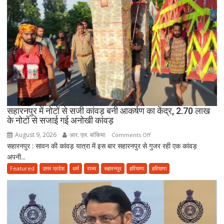
बयान,
RSS
प्रमुख
पर
साधा
निशाना;
बोलीं-
‘राजनीति
बंद
करें’
सहारनपुर में नोटों से सजी कांवड़ बनी आकर्षण का केंद्र, 2.70 लाख
के नोटों से सजाई गई अनोखी कांवड़
August 9, 2026
आर. एल. बांकिया
on
Comments Off
सहारनपुर : सावन की कांवड़ यात्रा में इस बार सहारनपुर से गुजर रही एक कांवड़
सहारनपुर
अपनी...
में
नोटों
Featured
उत्तर प्रदेश
धर्म
राज्य
सहारनपुर
हरियाणा
हरियाणा
से
सजी
कांवड़
बनी
आकर्षण