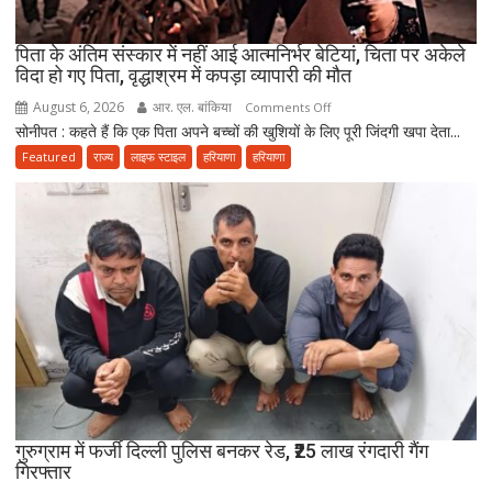
पढ़ें
जुमे
पिता के अंतिम संस्कार में नहीं आई आत्मनिर्भर बेटियां, चिता पर अकेले
की
विदा हो गए पिता, वृद्धाश्रम में कपड़ा व्यापारी की मौत
नमाज,
August 6, 2026
आर. एल. बांकिया
on
Comments Off
पैदल
सोनीपत : कहते हैं कि एक पिता अपने बच्चों की खुशियों के लिए पूरी जिंदगी खपा देता...
पिता
ही
के
Featured
राज्य
लाइफ स्टाइल
हरियाणा
हरियाणा
जाएं’
अंतिम
संस्कार
में
नहीं
आई
आत्मनिर्भर
बेटियां,
चिता
पर
अकेले
विदा
हो
गुरुग्राम में फर्जी दिल्ली पुलिस बनकर रेड, ₹25 लाख रंगदारी गैंग
गिरफ्तार
गए