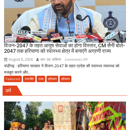
का
केंद्र,
2.70
लाख
के
नोटों
से
विजन-2047 के तहत आयुष सेवाओं का होगा विस्तार, CM सैनी बोले-
2047 तक हरियाणा को स्वास्थ्य क्षेत्र में बनाएंगे अग्रणी राज्य
सजाई
गई
August 8, 2026
आर. एल. बांकिया
on
Comments Off
अनोखी
चंडीगढ़ : हरियाणा सरकार ने विजन-2047 के तहत प्रदेश की स्वास्थ्य व्यवस्था को
विजन-2047
कांवड़
मजबूत करने और...
के
तहत
Featured
राजनीति
राज्य
हरियाणा
हरियाणा
आयुष
धर्म
सेवाओं
का
होगा
विस्तार,
CM
सैनी
बोले-