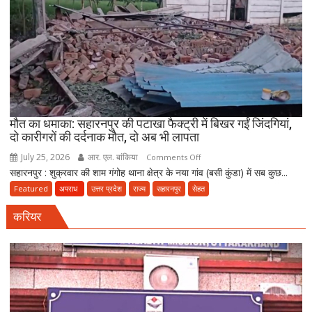
भंडाफोड़,
अमीनाबाद
में
5
दवा
कारोबारियों
पर
FIR
मौत का धमाका: सहारनपुर की पटाखा फैक्ट्री में बिखर गईं जिंदगियां,
दो कारीगरों की दर्दनाक मौत, दो अब भी लापता
July 25, 2026
आर. एल. बांकिया
on
Comments Off
सहारनपुर : शुक्रवार की शाम गंगोह थाना क्षेत्र के नया गांव (बसी कुंडा) में सब कुछ...
मौत
का
Featured
अपराध
उत्तर प्रदेश
राज्य
सहारनपुर
सेहत
धमाका:
करियर
सहारनपुर
की
पटाखा
फैक्ट्री
में
बिखर
गईं