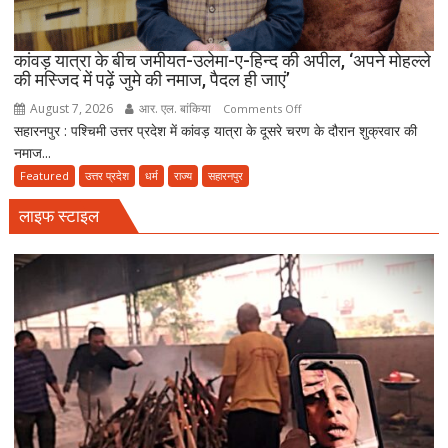
राशिद
सिद्दीकी
ने
कांवड़ यात्रा के बीच जमीयत-उलेमा-ए-हिन्द की अपील, ‘अपने मोहल्ले
की मस्जिद में पढ़ें जुमे की नमाज, पैदल ही जाएं’
उठाए
सवाल
August 7, 2026
आर. एल. बांकिया
on
Comments Off
सहारनपुर : पश्चिमी उत्तर प्रदेश में कांवड़ यात्रा के दूसरे चरण के दौरान शुक्रवार की
कांवड़
नमाज...
यात्रा
के
Featured
उत्तर प्रदेश
धर्म
राज्य
सहारनपुर
बीच
लाइफ स्टाइल
जमीयत-
उलेमा-
ए-
हिन्द
की
अपील,
‘अपने
मोहल्ले
की
मस्जिद
में