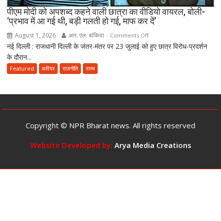
तक
पीएम मोदी को अपशब्द कहने वाली छात्रा का वीडियो वायरल, बोली-
‘प्रभाव में आ गई थी, बड़ी गलती हो गई, माफ कर दें’
की
सजा
August 1, 2026
आर. एल. बांकिया
on
Comments Off
और
नई दिल्ली : राजधानी दिल्ली के जंतर-मंतर पर 23 जुलाई को हुए छात्र विरोध-प्रदर्शन
पीएम
10
के दौरान...
मोदी
करोड़
को
Featured
करियर
राजनीति
राज्य
तक
अपशब्द
जुर्माने
कहने
का
वाली
प्रावधान
छात्रा
का
Copyright © NPR Bharat news. All rights reserved
वीडियो
वायरल,
Website Developed by:
Arya Media Creations
बोली-
‘प्रभाव
में
आ
गई
थी,
बड़ी