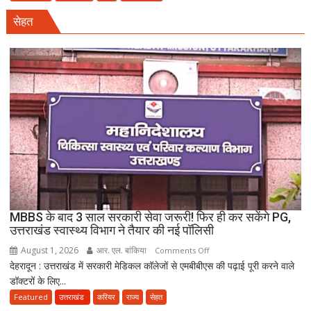
तीन
सेहत
बहनों
की
शादी
पर
नया
विवाद,
एक
के
नाबालिग
होने
का
दावा;
CWC
MBBS के बाद 3 साल सरकारी सेवा जरूरी! फिर ही कर सकेंगे PG,
ने
उत्तराखंड स्वास्थ्य विभाग ने तैयार की नई पॉलिसी
जारी
August 1, 2026
आर. एल. बांकिया
on
Comments Off
किया
देहरादून : उत्तराखंड में सरकारी मेडिकल कॉलेजों से एमबीबीएस की पढ़ाई पूरी करने वाले
MBBS
नोटिस
डॉक्टरों के लिए...
के
बाद
Featured
उत्तराखंड
करियर
राज्य
सेहत
3