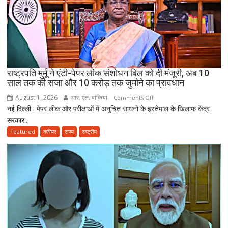
ही
कर
सकेंगे
PG,
उत्तराखंड
स्वास्थ्य
राष्ट्रपति मुर्मू ने एंटी-पेपर लीक संशोधन बिल को दी मंजूरी, अब 10
विभाग
साल तक की सजा और 10 करोड़ तक जुर्माने का प्रावधान
ने
August 1, 2026
आर. एल. बांकिया
on
Comments Off
तैयार
नई दिल्ली : पेपर लीक और परीक्षाओं में अनुचित साधनों के इस्तेमाल के खिलाफ केंद्र
राष्ट्रपति
की
सरकार...
मुर्मू
नई
ने
Featured
करियर
राज्य
राष्ट्रीय
पॉलिसी
एंटी-
पेपर
लीक
संशोधन
बिल
को
दी
मंजूरी,