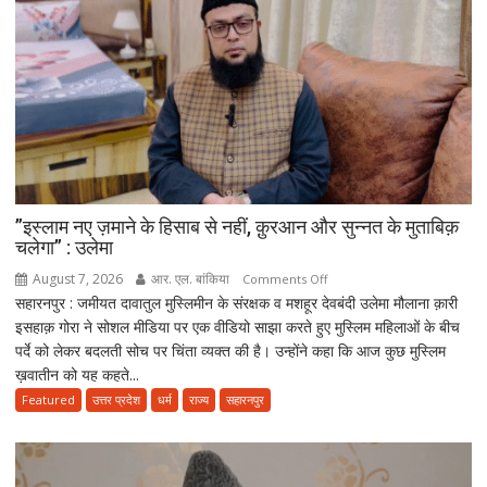
सैनी
बोले-
हरियाली
हमारी
व्यक्तिगत
जिम्मेदारी
”इस्लाम नए ज़माने के हिसाब से नहीं, क़ुरआन और सुन्नत के मुताबिक़
चलेगा” : उलेमा
August 7, 2026
आर. एल. बांकिया
on
Comments Off
सहारनपुर : जमीयत दावातुल मुस्लिमीन के संरक्षक व मशहूर देवबंदी उलेमा मौलाना क़ारी
”इस्लाम
इसहाक़ गोरा ने सोशल मीडिया पर एक वीडियो साझा करते हुए मुस्लिम महिलाओं के बीच
नए
पर्दे को लेकर बदलती सोच पर चिंता व्यक्त की है। उन्होंने कहा कि आज कुछ मुस्लिम
ज़माने
ख़वातीन को यह कहते...
के
हिसाब
Featured
उत्तर प्रदेश
धर्म
राज्य
सहारनपुर
से
नहीं,
क़ुरआन