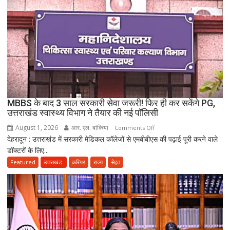
में
बिखर
गईं
जिंदगियां,
दो
कारीगरों
की
दर्दनाक
मौत,
MBBS के बाद 3 साल सरकारी सेवा जरूरी! फिर ही कर सकेंगे PG,
दो
उत्तराखंड स्वास्थ्य विभाग ने तैयार की नई पॉलिसी
अब
August 1, 2026
आर. एल. बांकिया
on
Comments Off
भी
देहरादून : उत्तराखंड में सरकारी मेडिकल कॉलेजों से एमबीबीएस की पढ़ाई पूरी करने वाले
MBBS
लापता
डॉक्टरों के लिए...
के
बाद
Featured
उत्तराखंड
करियर
राज्य
सेहत
3
साल
सरकारी
सेवा
जरूरी!
फिर