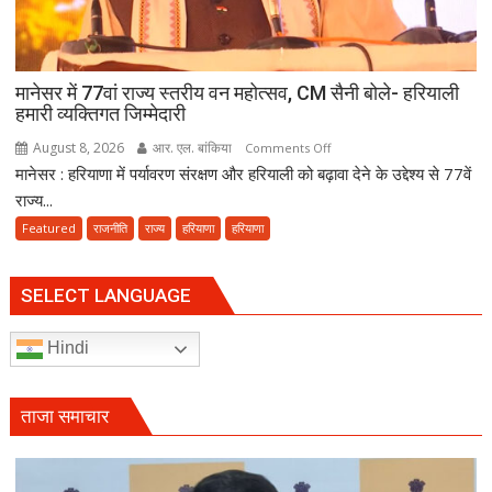
से
रवाना
हुई
दूसरी
मानेसर में 77वां राज्य स्तरीय वन महोत्सव, CM सैनी बोले- हरियाली
साइकिल
हमारी व्यक्तिगत जिम्मेदारी
कांवड़
August 8, 2026
आर. एल. बांकिया
on
Comments Off
यात्रा
मानेसर : हरियाणा में पर्यावरण संरक्षण और हरियाली को बढ़ावा देने के उद्देश्य से 77वें
मानेसर
में
राज्य...
77वां
Featured
राजनीति
राज्य
हरियाणा
हरियाणा
राज्य
स्तरीय
वन
SELECT LANGUAGE
महोत्सव,
CM
Hindi
सैनी
बोले-
हरियाली
ताजा समाचार
हमारी
व्यक्तिगत
जिम्मेदारी