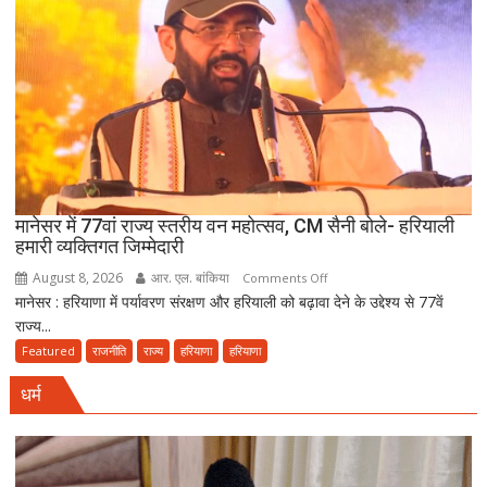
की
खुशहाली
के
लिए
हरकी
पैड़ी
से
रवाना
हुई
मानेसर में 77वां राज्य स्तरीय वन महोत्सव, CM सैनी बोले- हरियाली
दूसरी
हमारी व्यक्तिगत जिम्मेदारी
साइकिल
August 8, 2026
आर. एल. बांकिया
on
Comments Off
कांवड़
मानेसर : हरियाणा में पर्यावरण संरक्षण और हरियाली को बढ़ावा देने के उद्देश्य से 77वें
मानेसर
यात्रा
राज्य...
में
77वां
Featured
राजनीति
राज्य
हरियाणा
हरियाणा
राज्य
धर्म
स्तरीय
वन
महोत्सव,
CM