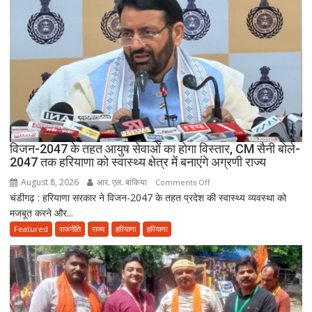
विजन-2047 के तहत आयुष सेवाओं का होगा विस्तार, CM सैनी बोले-
2047 तक हरियाणा को स्वास्थ्य क्षेत्र में बनाएंगे अग्रणी राज्य
August 8, 2026
आर. एल. बांकिया
on
Comments Off
चंडीगढ़ : हरियाणा सरकार ने विजन-2047 के तहत प्रदेश की स्वास्थ्य व्यवस्था को
विजन-2047
मजबूत करने और...
के
तहत
Featured
राजनीति
राज्य
हरियाणा
हरियाणा
आयुष
सेवाओं
का
होगा
विस्तार,