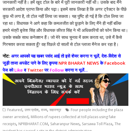
जानकारी नहीं है। हमें खुद टोल के बारे में पूरी जानकारी नहीं थी। उसके बाद मैंने
सरकारी आदेश प्राप्त किया और पढ़ा। इसमें साफ लिखा है कि अगर ट्रैक्टर के पीछे
कुछ भी लगा है, तो टोल नहीं लिया जा सकता। यह पुष्टि हो गई है कि टोल लिया जा
रहा था। विधायक ने आगे कहा कि कमलजीत को छुड़ाने के लिए मैंने ही नहीं बल्कि
हमारे मंत्री बृजेश सिंह और विधायक कीरत सिंह ने भी अधिकारियों को फोन किया था।
उसके सबके साथ कनेक्शन हैं। जो मेरे साथ चुनाव में काम करता था, उसे मैं कैसे
गिरफ्तार करवा सकता हूँ? वह पिछले दो सालों से टोल प्लाजा मैनेज कर रहा है।
नोट:
अगर आपको यह खबर पसंद आई तो इसे शेयर करना न भूलें, देश-विदेश से
जुड़ी ताजा अपडेट पाने के लिए कृपया
NPR BHARAT NEWS
के
Facebook
पेज को
Like
व
Twitter
पर
Follow
करना न भूलें...
,
,
,
Featured
उत्तर प्रदेश
राज्य
सहारनपुर
Four people including the plaza
,
owner arrested
Millions of rupees collected at toll plazas using fake
,
,
,
,
receipts
NPRBHARAT.COM
Saharanpur News
Sarsawa Toll Plaza
The
incident has caused a stir in the district administration.