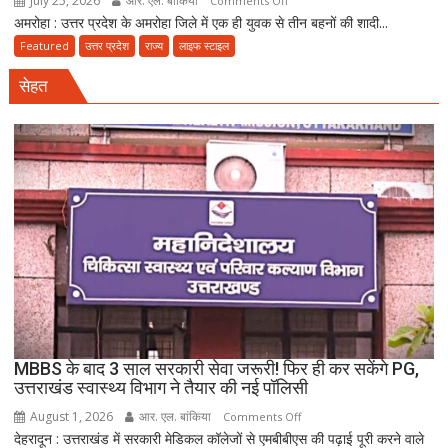
July 25, 2026
आर. एल. बांकिया
Comments Off
अमरोहा : उत्तर प्रदेश के अमरोहा जिले में एक ही युवक से तीन बहनों की शादी...
अमरोहा
में
Featured
उत्तर प्रदेश
राज्य
लाइफ स्टाइल
तीन
सेहत
बहनों
की
शादी
पर
नया
विवाद,
एक
के
नाबालिग
होने
का
दावा;
CWC
MBBS के बाद 3 साल सरकारी सेवा जरूरी! फिर ही कर सकेंगे PG,
ने
उत्तराखंड स्वास्थ्य विभाग ने तैयार की नई पॉलिसी
जारी
August 1, 2026
आर. एल. बांकिया
on
Comments Off
किया
देहरादून : उत्तराखंड में सरकारी मेडिकल कॉलेजों से एमबीबीएस की पढ़ाई पूरी करने वाले
MBBS
नोटिस