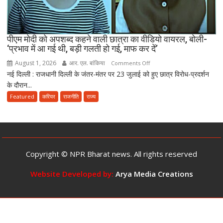
अब
10
साल
तक
पीएम मोदी को अपशब्द कहने वाली छात्रा का वीडियो वायरल, बोली-
‘प्रभाव में आ गई थी, बड़ी गलती हो गई, माफ कर दें’
की
सजा
August 1, 2026
आर. एल. बांकिया
on
Comments Off
और
नई दिल्ली : राजधानी दिल्ली के जंतर-मंतर पर 23 जुलाई को हुए छात्र विरोध-प्रदर्शन
पीएम
10
के दौरान...
मोदी
करोड़
को
Featured
करियर
राजनीति
राज्य
तक
अपशब्द
जुर्माने
कहने
का
वाली
प्रावधान
छात्रा
का
Copyright © NPR Bharat news. All rights reserved
वीडियो
वायरल,
Website Developed by:
Arya Media Creations
बोली-
‘प्रभाव
में
आ