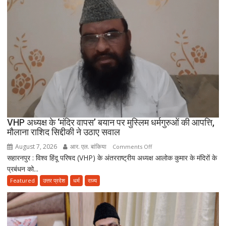
और
सुन्नत
के
मुताबिक़
चलेगा”
:
उलेमा
VHP अध्यक्ष के ‘मंदिर वापस’ बयान पर मुस्लिम धर्मगुरुओं की आपत्ति,
मौलाना राशिद सिद्दीकी ने उठाए सवाल
August 7, 2026
आर. एल. बांकिया
on
Comments Off
सहारनपुर : विश्व हिंदू परिषद (VHP) के अंतरराष्ट्रीय अध्यक्ष आलोक कुमार के मंदिरों के
VHP
प्रबंधन को...
अध्यक्ष
के
Featured
उत्तर प्रदेश
धर्म
राज्य
‘मंदिर
वापस’
बयान
पर