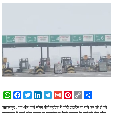
W
F
T
Li
T
G
Pi
C
S
h
ac
w
n
el
m
nt
o
h
सहारनपुर :
एक ओर जहां सीएम योगी प्रदेश में जीरो टॉलरेंस के दावे कर रहे हैं वहीं
at
e
itt
k
e
ai
er
p
ar