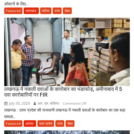
डॉक्टरों के लिए...
के
बाद
Featured
उत्तराखंड
करियर
राज्य
सेहत
3
साल
सरकारी
सेवा
जरूरी!
फिर
ही
कर
सकेंगे
PG,
उत्तराखंड
लखनऊ में नकली दवाओं के कारोबार का भंडाफोड़, अमीनाबाद में 5
स्वास्थ्य
दवा कारोबारियों पर FIR
विभाग
ने
July 30, 2026
आर. एल. बांकिया
on
Comments Off
तैयार
लखनऊ : उत्तर प्रदेश की राजधानी लखनऊ में नकली दवाओं के कारोबार का एक बड़ा
लखनऊ
की
मामला...
में
नई
नकली
Featured
अपराध
उत्तर प्रदेश
राज्य
सेहत
पॉलिसी
दवाओं