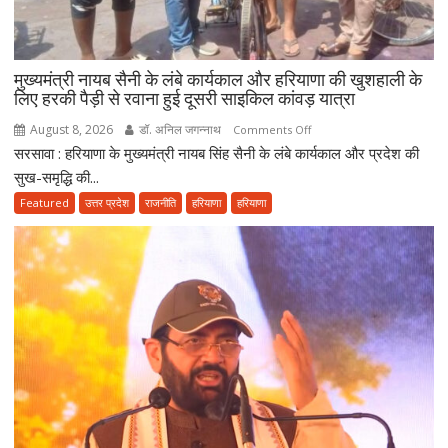
स्वास्थ्य
क्षेत्र
में
बनाएंगे
मुख्यमंत्री नायब सैनी के लंबे कार्यकाल और हरियाणा की खुशहाली के
अग्रणी
लिए हरकी पैड़ी से रवाना हुई दूसरी साइकिल कांवड़ यात्रा
राज्य
August 8, 2026
डॉ. अनिल जगन्नाथ
on
Comments Off
सरसावा : हरियाणा के मुख्यमंत्री नायब सिंह सैनी के लंबे कार्यकाल और प्रदेश की
मुख्यमंत्री
नायब
सुख-समृद्धि की...
सैनी
Featured
उत्तर प्रदेश
राजनीति
हरियाणा
हरियाणा
के
लंबे
कार्यकाल
और
हरियाणा
की
खुशहाली
के
लिए
हरकी
पैड़ी