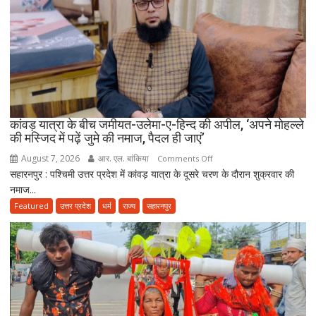
मुस्लिम
धर्मगुरुओं
की
आपत्ति,
मौलाना
राशिद
सिद्दीकी
ने
कांवड़ यात्रा के बीच जमीयत-उलेमा-ए-हिन्द की अपील, ‘अपने मोहल्ले
की मस्जिद में पढ़ें जुमे की नमाज, पैदल ही जाएं’
उठाए
सवाल
August 7, 2026
आर. एल. बांकिया
on
Comments Off
सहारनपुर : पश्चिमी उत्तर प्रदेश में कांवड़ यात्रा के दूसरे चरण के दौरान शुक्रवार की
कांवड़
नमाज...
यात्रा
के
Featured
उत्तर प्रदेश
धर्म
राज्य
सहारनपुर
बीच
जमीयत-
उलेमा-
ए-
हिन्द
की
अपील,