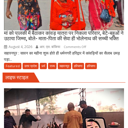
‘अपने
मोहल्ले
की
मस्जिद
में
मां को पालकी में बैठाकर कांवड़ यात्रा पर निकला परिवार, बेटे-बहुओं ने
पढ़ें
उठाया जिम्मा, बोले- माता-पिता की सेवा ही भोलेनाथ की सच्ची भक्ति
जुमे
August 4, 2026
आर. एल. बांकिया
on
Comments Off
की
सहारनपुर : सावन का महीना शुरू होते ही धर्मनगरी हरिद्वार में कांवड़ियों का सैलाब उमड़
मां
नमाज,
पड़ा...
को
पैदल
पालकी
Featured
उत्तर प्रदेश
धर्म
राज्य
सहारनपुर
हरियाणा
हरियाणा
ही
में
जाएं’
लाइफ स्टाइल
बैठाकर
कांवड़
यात्रा
पर
निकला
परिवार,
बेटे-
बहुओं