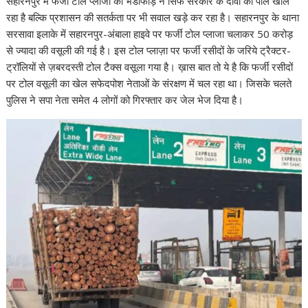
सहारनपुर में फर्जी टोल प्लाजा का भंडाफोड़ न सिर्फ सरकार के दावों की पोल खोल
s
b
er
e
gr
l
e
y
e
रहा है बल्कि प्रशासन की सतर्कता पर भी सवाल खड़े कर रहा है। सहारनपुर के थाना
A
o
dI
a
st
Li
सरसावा इलाके में सहारनपुर-अंबाला हाइवे पर फर्जी टोल प्लाजा चलाकर 50 करोड़
से ज्यादा की वसूली की गई है। इस टोल प्लाज़ा पर फर्जी रसीदों के जरिये ट्रैक्टर-
p
o
n
m
n
ट्रॉलियों से ज़बरदस्ती टोल टैक्स वसूला गया है। ख़ास बात तो ये है कि फर्जी रसीदों
p
k
k
पर टोल वसूली का खेल सफेदपोश नेताओं के संरक्षण में चल रहा था। जिसके चलते
पुलिस ने सपा नेता समेत 4 लोगों को गिरफ्तार कर जेल भेज दिया है।