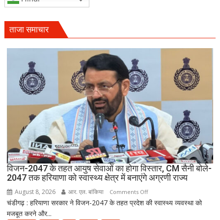
सैनी
बोले-
हरियाली
ताजा समाचार
हमारी
व्यक्तिगत
जिम्मेदारी
विजन-2047 के तहत आयुष सेवाओं का होगा विस्तार, CM सैनी बोले-
2047 तक हरियाणा को स्वास्थ्य क्षेत्र में बनाएंगे अग्रणी राज्य
August 8, 2026
आर. एल. बांकिया
on
Comments Off
चंडीगढ़ : हरियाणा सरकार ने विजन-2047 के तहत प्रदेश की स्वास्थ्य व्यवस्था को
विजन-2047
मजबूत करने और...
के