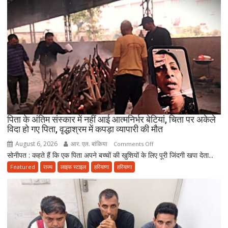
पर
निकला
परिवार,
बेटे-
बहुओं
ने
उठाया
जिम्मा,
बोले-
माता-
पिता के अंतिम संस्कार में नहीं आई आत्मनिर्भर बेटियां, चिता पर अकेले
पिता
विदा हो गए पिता, वृद्धाश्रम में कपड़ा व्यापारी की मौत
की
August 6, 2026
आर. एल. बांकिया
on
Comments Off
सेवा
सोनीपत : कहते हैं कि एक पिता अपने बच्चों की खुशियों के लिए पूरी जिंदगी खपा देता...
पिता
ही
के
Featured
राज्य
लाइफ स्टाइल
हरियाणा
हरियाणा
भोलेनाथ
अंतिम
की
संस्कार
सच्ची
में
भक्ति
नहीं
आई