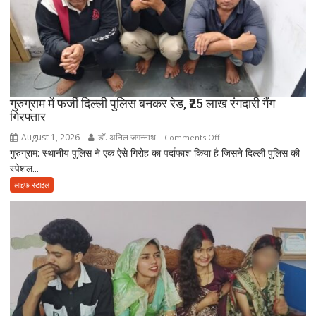
आत्मनिर्भर
बेटियां,
चिता
पर
अकेले
विदा
हो
गुरुग्राम में फर्जी दिल्ली पुलिस बनकर रेड, ₹25 लाख रंगदारी गैंग
गिरफ्तार
गए
पिता,
August 1, 2026
डॉ. अनिल जगन्नाथ
on
Comments Off
वृद्धाश्रम
गुरुग्राम: स्थानीय पुलिस ने एक ऐसे गिरोह का पर्दाफाश किया है जिसने दिल्ली पुलिस की
गुरुग्राम
में
स्पेशल...
में
कपड़ा
फर्जी
लाइफ स्टाइल
व्यापारी
दिल्ली
की
पुलिस
मौत
बनकर
रेड,
₹25
लाख
रंगदारी
गैंग