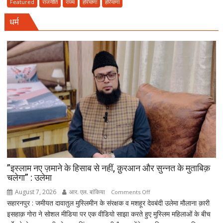
77वां
Featured
राजनीति
राज्य
हरियाणा
हरियाणा
राज्य
धर्म
स्तरीय
वन
महोत्सव,
CM
सैनी
बोले-
हरियाली
हमारी
व्यक्तिगत
जिम्मेदारी
”इस्लाम नए ज़माने के हिसाब से नहीं, क़ुरआन और सुन्नत के मुताबिक़
चलेगा” : उलेमा
August 7, 2026
आर. एल. बांकिया
on
Comments Off
सहारनपुर : जमीयत दावातुल मुस्लिमीन के संरक्षक व मशहूर देवबंदी उलेमा मौलाना क़ारी
”इस्लाम
इसहाक़ गोरा ने सोशल मीडिया पर एक वीडियो साझा करते हुए मुस्लिम महिलाओं के बीच
नए