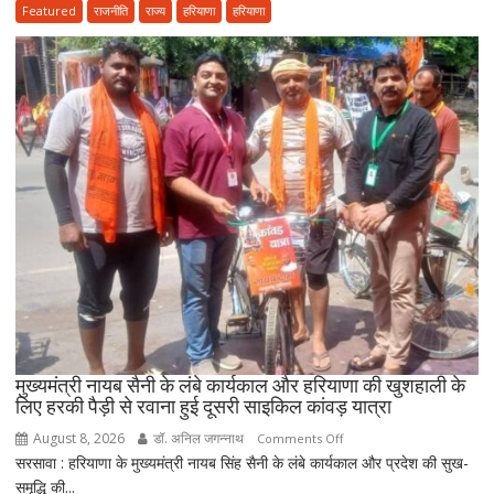
तहत
Featured
राजनीति
राज्य
हरियाणा
हरियाणा
आयुष
सेवाओं
का
होगा
विस्तार,
CM
सैनी
बोले-
2047
तक
हरियाणा
को
स्वास्थ्य
क्षेत्र
में
मुख्यमंत्री नायब सैनी के लंबे कार्यकाल और हरियाणा की खुशहाली के
बनाएंगे
लिए हरकी पैड़ी से रवाना हुई दूसरी साइकिल कांवड़ यात्रा
अग्रणी
August 8, 2026
डॉ. अनिल जगन्नाथ
on
Comments Off
राज्य
सरसावा : हरियाणा के मुख्यमंत्री नायब सिंह सैनी के लंबे कार्यकाल और प्रदेश की सुख-
मुख्यमंत्री
समृद्धि की...
नायब