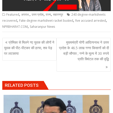
,
,
,
,
Featured
अपराध
उत्तर प्रदेश
राज्य
सहारनपुर
240 degree-marksheets
,
,
,
recovered
Fake degree marksheet racket busted
five accused arrested
,
NPRBHARAT.COM
Saharanpur News
Post
प्रेमिका से मिलने गए युवक की लोगों ने
मुख्यमंत्री योगी आदित्यनाथ ने उत्तर
navigation
युवक की पीट-पीटकर की हत्या, शव पेड़
प्रदेश के 46.5 लाख गन्ना किसानों को दी
पर लटकाया
बड़ी सौगात ; गन्ने के मूल्य में 30 रुपये
प्रति क्विंटल तक की वृद्धि
RELATED POSTS