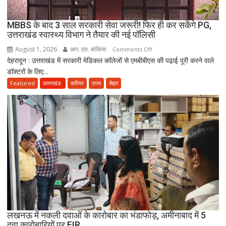
दावा;
CWC
MBBS के बाद 3 साल सरकारी सेवा जरूरी! फिर ही कर सकेंगे PG,
ने
उत्तराखंड स्वास्थ्य विभाग ने तैयार की नई पॉलिसी
जारी
August 1, 2026
आर. एल. बांकिया
on
Comments Off
किया
देहरादून : उत्तराखंड में सरकारी मेडिकल कॉलेजों से एमबीबीएस की पढ़ाई पूरी करने वाले
MBBS
नोटिस
डॉक्टरों के लिए...
के
बाद
Featured
उत्तराखंड
करियर
राज्य
सेहत
3
साल
सरकारी
सेवा
जरूरी!
फिर
ही
कर
सकेंगे
PG,
उत्तराखंड
लखनऊ में नकली दवाओं के कारोबार का भंडाफोड़, अमीनाबाद में 5
स्वास्थ्य
दवा कारोबारियों पर FIR