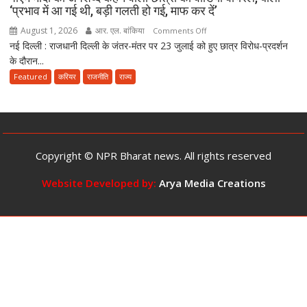
लीक
‘प्रभाव में आ गई थी, बड़ी गलती हो गई, माफ कर दें’
संशोधन
August 1, 2026
आर. एल. बांकिया
on
Comments Off
बिल
नई दिल्ली : राजधानी दिल्ली के जंतर-मंतर पर 23 जुलाई को हुए छात्र विरोध-प्रदर्शन
पीएम
को
के दौरान...
मोदी
दी
को
Featured
करियर
राजनीति
राज्य
मंजूरी,
अपशब्द
अब
कहने
10
वाली
साल
छात्रा
तक
का
की
Copyright © NPR Bharat news. All rights reserved
वीडियो
सजा
वायरल,
Website Developed by:
Arya Media Creations
और
बोली-
10
‘प्रभाव
करोड़
में
तक
आ
जुर्माने
गई
का
थी,
प्रावधान
बड़ी
गलती