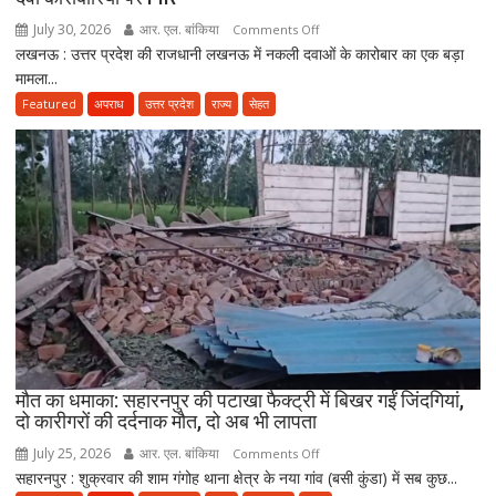
विभाग
ने
July 30, 2026
आर. एल. बांकिया
on
Comments Off
तैयार
लखनऊ : उत्तर प्रदेश की राजधानी लखनऊ में नकली दवाओं के कारोबार का एक बड़ा
लखनऊ
की
मामला...
में
नई
नकली
Featured
अपराध
उत्तर प्रदेश
राज्य
सेहत
पॉलिसी
दवाओं
के
कारोबार
का
भंडाफोड़,
अमीनाबाद
में
5
दवा
कारोबारियों
पर
FIR
मौत का धमाका: सहारनपुर की पटाखा फैक्ट्री में बिखर गईं जिंदगियां,
दो कारीगरों की दर्दनाक मौत, दो अब भी लापता
July 25, 2026
आर. एल. बांकिया
on
Comments Off
सहारनपुर : शुक्रवार की शाम गंगोह थाना क्षेत्र के नया गांव (बसी कुंडा) में सब कुछ...
मौत