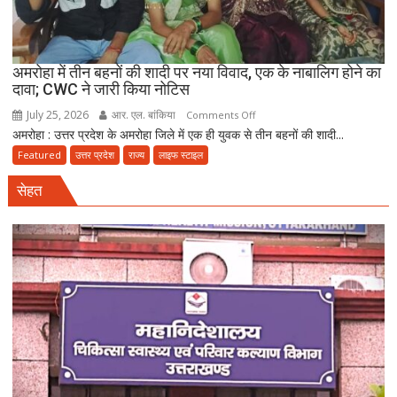
गिरफ्तार
अमरोहा में तीन बहनों की शादी पर नया विवाद, एक के नाबालिग होने का
दावा; CWC ने जारी किया नोटिस
July 25, 2026
आर. एल. बांकिया
on
Comments Off
अमरोहा : उत्तर प्रदेश के अमरोहा जिले में एक ही युवक से तीन बहनों की शादी...
अमरोहा
में
Featured
उत्तर प्रदेश
राज्य
लाइफ स्टाइल
तीन
सेहत
बहनों
की
शादी
पर
नया
विवाद,
एक
के
नाबालिग
होने
का