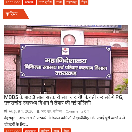
का
Featured
अपराध
उत्तर प्रदेश
राज्य
सहारनपुर
सेहत
धमाका:
करियर
सहारनपुर
की
पटाखा
फैक्ट्री
में
बिखर
गईं
जिंदगियां,
दो
कारीगरों
की
दर्दनाक
मौत,
MBBS के बाद 3 साल सरकारी सेवा जरूरी! फिर ही कर सकेंगे PG,
दो
उत्तराखंड स्वास्थ्य विभाग ने तैयार की नई पॉलिसी
अब
August 1, 2026
आर. एल. बांकिया
on
Comments Off
भी
देहरादून : उत्तराखंड में सरकारी मेडिकल कॉलेजों से एमबीबीएस की पढ़ाई पूरी करने वाले
MBBS
लापता
डॉक्टरों के लिए...
के
बाद
Featured
उत्तराखंड
करियर
राज्य
सेहत