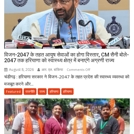
विजन-2047 के तहत आयुष सेवाओं का होगा विस्तार, CM सैनी बोले-
2047 तक हरियाणा को स्वास्थ्य क्षेत्र में बनाएंगे अग्रणी राज्य
August 8, 2026
आर. एल. बांकिया
on
Comments Off
चंडीगढ़ : हरियाणा सरकार ने विजन-2047 के तहत प्रदेश की स्वास्थ्य व्यवस्था को
विजन-2047
के
मजबूत करने और...
तहत
Featured
राजनीति
राज्य
हरियाणा
हरियाणा
आयुष
सेवाओं
का
होगा
विस्तार,
CM