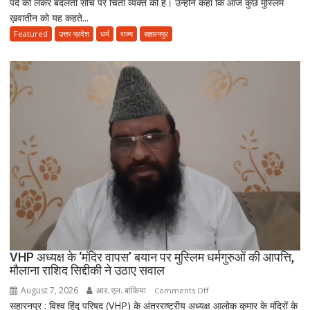
पर्दे को लेकर बदलती सोच पर चिंता व्यक्त की है। उन्होंने कहा कि आज कुछ मुस्लिम
ज़माने
ख़वातीन को यह कहते...
के
हिसाब
Featured
उत्तर प्रदेश
धर्म
राज्य
सहारनपुर
से
नहीं,
क़ुरआन
और
सुन्नत
के
मुताबिक़
चलेगा”
:
उलेमा
VHP अध्यक्ष के ‘मंदिर वापस’ बयान पर मुस्लिम धर्मगुरुओं की आपत्ति,
मौलाना राशिद सिद्दीकी ने उठाए सवाल
August 7, 2026
आर. एल. बांकिया
on
Comments Off
सहारनपुर : विश्व हिंदू परिषद (VHP) के अंतरराष्ट्रीय अध्यक्ष आलोक कुमार के मंदिरों के
VHP