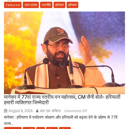
सैनी
Featured
उत्तर प्रदेश
राजनीति
हरियाणा
हरियाणा
के
लंबे
कार्यकाल
और
हरियाणा
की
खुशहाली
के
लिए
हरकी
पैड़ी
से
रवाना
हुई
मानेसर में 77वां राज्य स्तरीय वन महोत्सव, CM सैनी बोले- हरियाली
दूसरी
हमारी व्यक्तिगत जिम्मेदारी
साइकिल
August 8, 2026
आर. एल. बांकिया
on
Comments Off
कांवड़
मानेसर : हरियाणा में पर्यावरण संरक्षण और हरियाली को बढ़ावा देने के उद्देश्य से 77वें
मानेसर
यात्रा
राज्य...
में