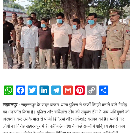
W
F
T
Li
T
G
Pi
C
S
h
ac
w
n
el
m
nt
o
h
सहारनपुर :
सहारनपुर के सदर बाजार थाना पुलिस ने फर्जी डिग्री बनाने वाले गिरोह
at
e
itt
k
e
ai
er
p
ar
का भंडाफोड़ किया है। पुलिस और सर्विलांस टीम की संयुक्त टीम ने पांच अभियुक्तों को
s
b
er
e
gr
l
e
y
e
गिरफ्तार कर उनके पास से फर्जी डिग्रियां और मार्कशीट बरामद की हैं। पकडे गए
A
o
dI
a
st
Li
लोगों का गिरोह सहारनपुर में ही नहीं बल्कि देश के कई राज्यों में शक्रिय होकर काम
कर रहा था। गिरोह के लोग सोशल मिडिया पर ग्रुप बनाकर स्कूल-कॉलेजों में