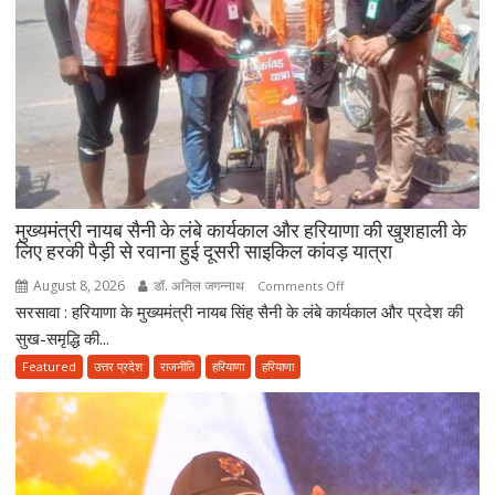
सैनी
बोले-
2047
तक
हरियाणा
को
स्वास्थ्य
क्षेत्र
में
बनाएंगे
मुख्यमंत्री नायब सैनी के लंबे कार्यकाल और हरियाणा की खुशहाली के
अग्रणी
लिए हरकी पैड़ी से रवाना हुई दूसरी साइकिल कांवड़ यात्रा
राज्य
August 8, 2026
डॉ. अनिल जगन्नाथ
on
Comments Off
सरसावा : हरियाणा के मुख्यमंत्री नायब सिंह सैनी के लंबे कार्यकाल और प्रदेश की
मुख्यमंत्री
नायब
सुख-समृद्धि की...
सैनी
Featured
उत्तर प्रदेश
राजनीति
हरियाणा
हरियाणा
के
लंबे
कार्यकाल
और
हरियाणा