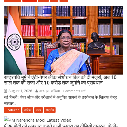
3
साल
सरकारी
सेवा
जरूरी!
फिर
ही
कर
सकेंगे
PG,
उत्तराखंड
स्वास्थ्य
राष्ट्रपति मुर्मू ने एंटी-पेपर लीक संशोधन बिल को दी मंजूरी, अब 10
विभाग
साल तक की सजा और 10 करोड़ तक जुर्माने का प्रावधान
ने
August 1, 2026
आर. एल. बांकिया
on
Comments Off
तैयार
नई दिल्ली : पेपर लीक और परीक्षाओं में अनुचित साधनों के इस्तेमाल के खिलाफ केंद्र
राष्ट्रपति
की
सरकार...
मुर्मू
नई
ने
Featured
करियर
राज्य
राष्ट्रीय
पॉलिसी
एंटी-
पेपर
पीएम मोदी को अपशब्द कहने वाली छात्रा का वीडियो वायरल, बोली-