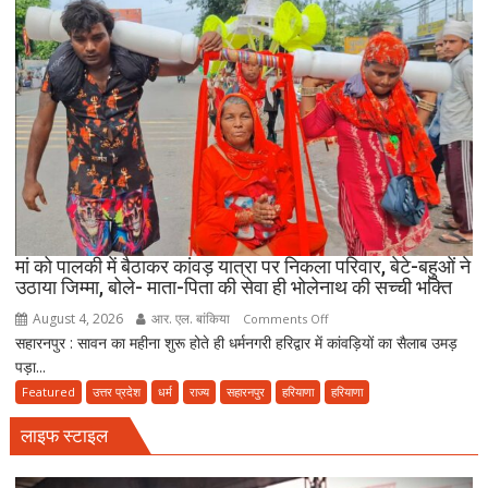
जमीयत-
उलेमा-
ए-
हिन्द
की
अपील,
‘अपने
मोहल्ले
की
मस्जिद
में
मां को पालकी में बैठाकर कांवड़ यात्रा पर निकला परिवार, बेटे-बहुओं ने
पढ़ें
उठाया जिम्मा, बोले- माता-पिता की सेवा ही भोलेनाथ की सच्ची भक्ति
जुमे
August 4, 2026
आर. एल. बांकिया
on
Comments Off
की
सहारनपुर : सावन का महीना शुरू होते ही धर्मनगरी हरिद्वार में कांवड़ियों का सैलाब उमड़
मां
नमाज,
पड़ा...
को
पैदल
पालकी
Featured
उत्तर प्रदेश
धर्म
राज्य
सहारनपुर
हरियाणा
हरियाणा
ही
में
जाएं’
लाइफ स्टाइल
बैठाकर
कांवड़
यात्रा