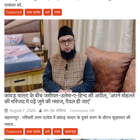
प्रबंधन को...
अध्यक्ष
के
Featured
उत्तर प्रदेश
धर्म
राज्य
‘मंदिर
वापस’
बयान
पर
मुस्लिम
धर्मगुरुओं
की
आपत्ति,
मौलाना
राशिद
सिद्दीकी
ने
कांवड़ यात्रा के बीच जमीयत-उलेमा-ए-हिन्द की अपील, ‘अपने मोहल्ले
की मस्जिद में पढ़ें जुमे की नमाज, पैदल ही जाएं’
उठाए
सवाल
August 7, 2026
आर. एल. बांकिया
on
Comments Off
सहारनपुर : पश्चिमी उत्तर प्रदेश में कांवड़ यात्रा के दूसरे चरण के दौरान शुक्रवार की
कांवड़
नमाज...
यात्रा
के
Featured
उत्तर प्रदेश
धर्म
राज्य
सहारनपुर
बीच