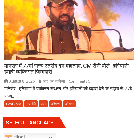
की
खुशहाली
के
लिए
हरकी
पैड़ी
से
रवाना
हुई
दूसरी
मानेसर में 77वां राज्य स्तरीय वन महोत्सव, CM सैनी बोले- हरियाली
साइकिल
हमारी व्यक्तिगत जिम्मेदारी
कांवड़
August 8, 2026
आर. एल. बांकिया
on
Comments Off
यात्रा
मानेसर : हरियाणा में पर्यावरण संरक्षण और हरियाली को बढ़ावा देने के उद्देश्य से 77वें
मानेसर
में
राज्य...
77वां
Featured
राजनीति
राज्य
हरियाणा
हरियाणा
राज्य
स्तरीय
वन
SELECT LANGUAGE
महोत्सव,
CM
Hindi