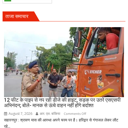
सीओ
के
गनर
ताजा समाचार
राहुल
ढाका
के
हत्यारों
को
उम्रकैद,
मुकीम
काला
गैंग
के
दो
शूटरों
पर
12 फीट के पाइप से नप रही डीजे की हाइट, सड़क पर उतरे एसएसपी
75-
अभिनंदन; बोले- मानक से ऊंचे वाहन नहीं होंगे बर्दाश्त
75
August 7, 2026
आर. एल. बांकिया
on
Comments Off
हजार
सहारनपुर : श्रावण मास की आस्था अपने चरम पर है। हरिद्वार से गंगाजल लेकर लौट
12
का
रहे...
फीट