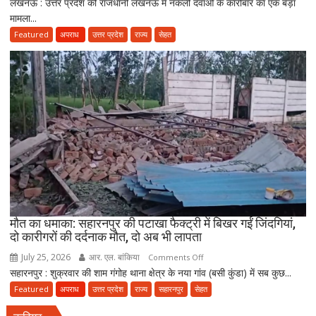
लखनऊ : उत्तर प्रदेश की राजधानी लखनऊ में नकली दवाओं के कारोबार का एक बड़ा
लखनऊ
की
मामला...
में
नई
नकली
Featured
अपराध
उत्तर प्रदेश
राज्य
सेहत
पॉलिसी
दवाओं
के
कारोबार
का
भंडाफोड़,
अमीनाबाद
में
5
दवा
कारोबारियों
पर
FIR
मौत का धमाका: सहारनपुर की पटाखा फैक्ट्री में बिखर गईं जिंदगियां,
दो कारीगरों की दर्दनाक मौत, दो अब भी लापता
July 25, 2026
आर. एल. बांकिया
on
Comments Off
सहारनपुर : शुक्रवार की शाम गंगोह थाना क्षेत्र के नया गांव (बसी कुंडा) में सब कुछ...
मौत
का
Featured
अपराध
उत्तर प्रदेश
राज्य
सहारनपुर
सेहत
धमाका: