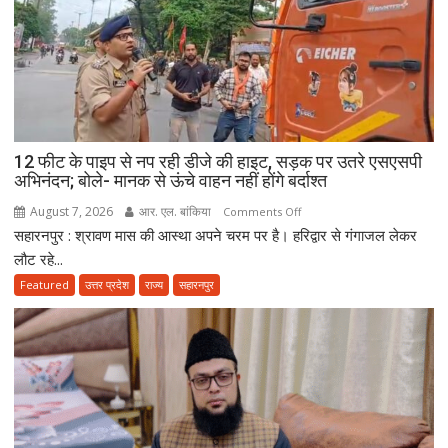
12 फीट के पाइप से नप रही डीजे की हाइट, सड़क पर उतरे एसएसपी
अभिनंदन; बोले- मानक से ऊंचे वाहन नहीं होंगे बर्दाश्त
August 7, 2026
आर. एल. बांकिया
on
Comments Off
सहारनपुर : श्रावण मास की आस्था अपने चरम पर है। हरिद्वार से गंगाजल लेकर
12
फीट
लौट रहे...
के
Featured
उत्तर प्रदेश
राज्य
सहारनपुर
पाइप
से
नप
रही
डीजे
की
हाइट,