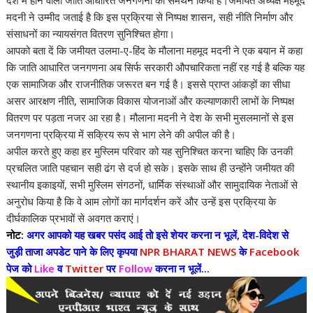
A
o
dI
a
st
Li
देश में होने वाली जाति आधारित जनगणना का समर्थन किया है।जमीयत अध्यक्ष महमूद
मदनी ने उम्मीद जताई है कि इस प्रक्रिया से निष्पक्ष शासन, सही नीति निर्माण और
p
o
n
m
n
संसाधनों का न्यायसंगत वितरण सुनिश्चित होगा।
p
k
k
आपको बता दें कि जमीयत उलमा-ए-हिंद के मौलाना महमूद मदनी ने एक बयान में कहा
कि जाति आधारित जनगणना अब सिर्फ सरकारी औपचारिकता नहीं रह गई है बल्कि यह
एक सामाजिक और राजनीतिक जरूरत बन गई है। इससे प्राप्त आंकड़ों का सीधा
असर आरक्षण नीति, सामाजिक विकास योजनाओं और कल्याणकारी लाभों के निष्पक्ष
वितरण पर पड़ता नजर आ रहा है। मौलाना मदनी ने देश के सभी मुसलमानों से इस
जनगणना प्रक्रिया में सक्रिय रूप से भाग लेने की अपील की है।
अपील करते हुए कहा हर मुस्लिम परिवार को यह सुनिश्चित करना चाहिए कि उनकी
प्रचलित जाति पहचान सही ढंग से दर्ज हो सके। इसके साथ ही उन्होंने जमीयत की
स्थानीय इकाइयों, सभी मुस्लिम संगठनों, धार्मिक संस्थाओं और सामुदायिक नेताओं से
अनुरोध किया है कि वे आम लोगों का मार्गदर्शन करें और उन्हें इस प्रक्रिया के
दीर्घकालिक प्रभावों से अवगत कराएं।
नोट:
अगर आपको यह खबर पसंद आई तो इसे शेयर करना न भूलें, देश-विदेश से
जुड़ी ताजा अपडेट पाने के लिए कृपया
NPR BHARAT NEWS
के
Facebook
पेज को
Like
व
Twitter
पर
Follow
करना न भूलें...