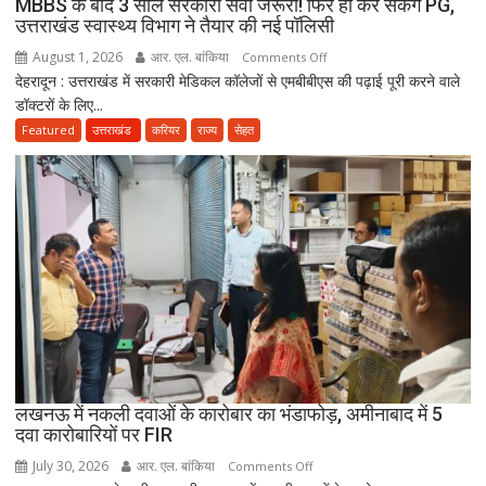
MBBS के बाद 3 साल सरकारी सेवा जरूरी! फिर ही कर सकेंगे PG,
ने
उत्तराखंड स्वास्थ्य विभाग ने तैयार की नई पॉलिसी
जारी
August 1, 2026
आर. एल. बांकिया
on
Comments Off
किया
देहरादून : उत्तराखंड में सरकारी मेडिकल कॉलेजों से एमबीबीएस की पढ़ाई पूरी करने वाले
MBBS
नोटिस
डॉक्टरों के लिए...
के
बाद
Featured
उत्तराखंड
करियर
राज्य
सेहत
3
साल
सरकारी
सेवा
जरूरी!
फिर
ही
कर
सकेंगे
PG,
उत्तराखंड
लखनऊ में नकली दवाओं के कारोबार का भंडाफोड़, अमीनाबाद में 5
स्वास्थ्य
दवा कारोबारियों पर FIR
विभाग
ने
July 30, 2026
आर. एल. बांकिया
on
Comments Off
तैयार