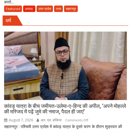
करते...
हत्याकांड
में
Featured
अपराध
उत्तर प्रदेश
राज्य
सहारनपुर
13
धर्म
साल
बाद
आया
फैसला,
सीओ
के
गनर
राहुल
ढाका
के
हत्यारों
को
उम्रकैद,
मुकीम
कांवड़ यात्रा के बीच जमीयत-उलेमा-ए-हिन्द की अपील, ‘अपने मोहल्ले
की मस्जिद में पढ़ें जुमे की नमाज, पैदल ही जाएं’
काला
गैंग
August 7, 2026
आर. एल. बांकिया
on
Comments Off
के
सहारनपुर : पश्चिमी उत्तर प्रदेश में कांवड़ यात्रा के दूसरे चरण के दौरान शुक्रवार की
कांवड़
दो