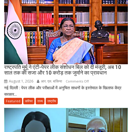
सरकारी
सेवा
जरूरी!
फिर
ही
कर
सकेंगे
PG,
उत्तराखंड
स्वास्थ्य
राष्ट्रपति मुर्मू ने एंटी-पेपर लीक संशोधन बिल को दी मंजूरी, अब 10
विभाग
साल तक की सजा और 10 करोड़ तक जुर्माने का प्रावधान
ने
August 1, 2026
आर. एल. बांकिया
on
Comments Off
तैयार
नई दिल्ली : पेपर लीक और परीक्षाओं में अनुचित साधनों के इस्तेमाल के खिलाफ केंद्र
राष्ट्रपति
की
सरकार...
मुर्मू
नई
ने
Featured
करियर
राज्य
राष्ट्रीय
पॉलिसी
एंटी-
पेपर
लीक
संशोधन