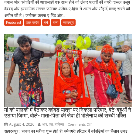
नमाज और कांवड़ियों की आवाजाही एक साथ होने को लेकर फतवों की नगरी दारूल उलूम
यात्रा
शूटरों
देवबंद और इस्लामिक संगठन जमीयत-उलेमा-ए-हिन्द ने अमन और सौहार्द बनाए रखने की
के
पर
अपील की है। जमीयत उलमा-ए-हिंद और...
बीच
75-
जमीयत-
Featured
उत्तर प्रदेश
धर्म
राज्य
सहारनपुर
75
उलेमा-
हजार
ए-
का
हिन्द
जुर्माना
की
अपील,
‘अपने
मोहल्ले
की
मस्जिद
में
पढ़ें
जुमे
की
मां को पालकी में बैठाकर कांवड़ यात्रा पर निकला परिवार, बेटे-बहुओं ने
उठाया जिम्मा, बोले- माता-पिता की सेवा ही भोलेनाथ की सच्ची भक्ति
नमाज,
पैदल
August 4, 2026
आर. एल. बांकिया
on
Comments Off
ही
सहारनपुर : सावन का महीना शुरू होते ही धर्मनगरी हरिद्वार में कांवड़ियों का सैलाब उमड़
मां
जाएं’