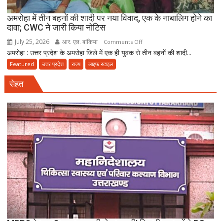
अमरोहा में तीन बहनों की शादी पर नया विवाद, एक के नाबालिग होने का
दावा; CWC ने जारी किया नोटिस
July 25, 2026
आर. एल. बांकिया
on
Comments Off
अमरोहा : उत्तर प्रदेश के अमरोहा जिले में एक ही युवक से तीन बहनों की शादी...
अमरोहा
में
Featured
उत्तर प्रदेश
राज्य
लाइफ स्टाइल
तीन
सेहत
बहनों
की
शादी
पर
नया
विवाद,
एक
के
नाबालिग
होने
का
दावा;
CWC