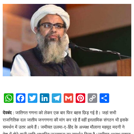
W
F
T
Li
T
G
Pi
C
S
h
ac
w
n
el
m
nt
o
h
देवबंद :
जातिगत गणना को लेकर एक बार फिर बहस छिड़ गई है। जहां सभी
at
e
itt
k
e
ai
er
p
ar
राजनितिक दल जातीय जनगणना की मांग कर रहे हैं वहीं इस्लामिक संगठन भी इसके
s
b
er
e
gr
l
e
y
e
समर्थन में उतर आये हैं। जमीयत उलमा-ए-हिंद के अध्यक्ष मौलाना महमूद मदनी ने