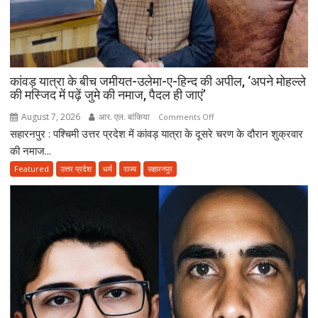
सड़क
पर
उतरे
एसएसपी
अभिनंदन;
कांवड़ यात्रा के बीच जमीयत-उलेमा-ए-हिन्द की अपील, ‘अपने मोहल्ले
बोले-
की मस्जिद में पढ़ें जुमे की नमाज, पैदल ही जाएं’
मानक
से
August 7, 2026
आर. एल. बांकिया
on
Comments Off
ऊंचे
सहारनपुर : पश्चिमी उत्तर प्रदेश में कांवड़ यात्रा के दूसरे चरण के दौरान शुक्रवार
कांवड़
वाहन
यात्रा
की नमाज...
नहीं
के
Featured
उत्तर प्रदेश
धर्म
राज्य
सहारनपुर
होंगे
बीच
बर्दाश्त
जमीयत-
उलेमा-
ए-
हिन्द
की
अपील,
‘अपने
मोहल्ले