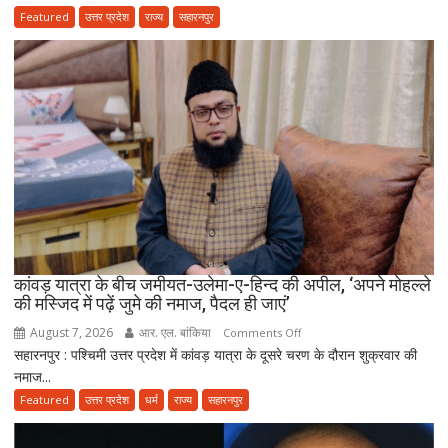
जुर्माना
के
Featured
उत्तर प्रदेश
राज्य
सहारनपुर
पाइप
से
नप
रही
डीजे
की
हाइट,
सड़क
पर
उतरे
एसएसपी
अभिनंदन;
कांवड़ यात्रा के बीच जमीयत-उलेमा-ए-हिन्द की अपील, ‘अपने मोहल्ले
की मस्जिद में पढ़ें जुमे की नमाज, पैदल ही जाएं’
बोले-
मानक
August 7, 2026
आर. एल. बांकिया
on
Comments Off
से
सहारनपुर : पश्चिमी उत्तर प्रदेश में कांवड़ यात्रा के दूसरे चरण के दौरान शुक्रवार की
कांवड़
ऊंचे
नमाज...
यात्रा
वाहन
के
Featured
उत्तर प्रदेश
धर्म
राज्य
सहारनपुर
नहीं
बीच
होंगे
जमीयत-