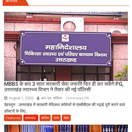
करियर
सहारनपुर
की
पटाखा
फैक्ट्री
में
बिखर
गईं
जिंदगियां,
दो
कारीगरों
की
दर्दनाक
मौत,
MBBS के बाद 3 साल सरकारी सेवा जरूरी! फिर ही कर सकेंगे PG,
दो
उत्तराखंड स्वास्थ्य विभाग ने तैयार की नई पॉलिसी
अब
August 1, 2026
आर. एल. बांकिया
on
Comments Off
भी
देहरादून : उत्तराखंड में सरकारी मेडिकल कॉलेजों से एमबीबीएस की पढ़ाई पूरी करने वाले
MBBS
लापता
डॉक्टरों के लिए...
के
बाद
Featured
उत्तराखंड
करियर
राज्य
सेहत
3
साल