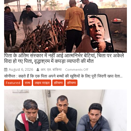
भूतेश्वर
महादेव
मंदिर,
जहां
मराठा
काल
की
विरासत
पिता के अंतिम संस्कार में नहीं आई आत्मनिर्भर बेटियां, चिता पर अकेले
में
विदा हो गए पिता, वृद्धाश्रम में कपड़ा व्यापारी की मौत
बसती
August 6, 2026
आर. एल. बांकिया
on
Comments Off
है
सोनीपत : कहते हैं कि एक पिता अपने बच्चों की खुशियों के लिए पूरी जिंदगी खपा देता...
पिता
भोलेनाथ
के
Featured
राज्य
लाइफ स्टाइल
हरियाणा
हरियाणा
की
अंतिम
भक्ति
संस्कार
में
नहीं
आई
आत्मनिर्भर
बेटियां,