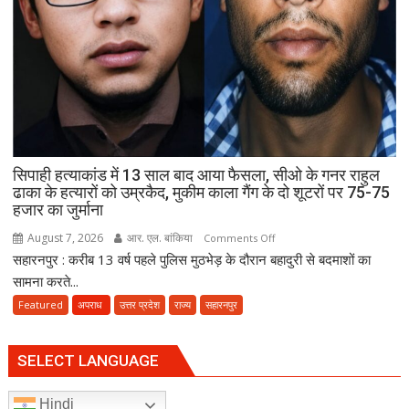
की
मस्जिद
में
पढ़ें
जुमे
की
नमाज,
पैदल
ही
सिपाही हत्याकांड में 13 साल बाद आया फैसला, सीओ के गनर राहुल
जाएं’
ढाका के हत्यारों को उम्रकैद, मुकीम काला गैंग के दो शूटरों पर 75-75
हजार का जुर्माना
August 7, 2026
आर. एल. बांकिया
on
Comments Off
सहारनपुर : करीब 13 वर्ष पहले पुलिस मुठभेड़ के दौरान बहादुरी से बदमाशों का
सिपाही
हत्याकांड
सामना करते...
में
Featured
अपराध
उत्तर प्रदेश
राज्य
सहारनपुर
13
साल
बाद
SELECT LANGUAGE
आया
फैसला,
Hindi