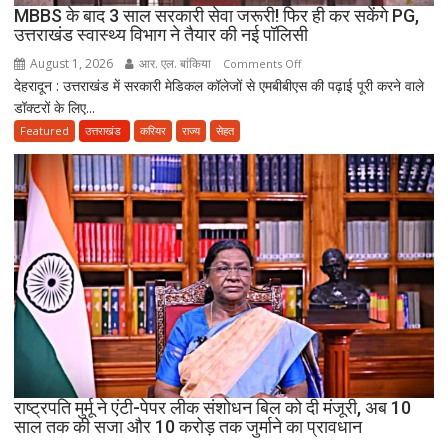
MBBS के बाद 3 साल सरकारी सेवा जरूरी! फिर ही कर सकेंगे PG,
दो
उत्तराखंड स्वास्थ्य विभाग ने तैयार की नई पॉलिसी
अब
August 1, 2026
आर. एल. बांकिया
on
Comments Off
भी
देहरादून : उत्तराखंड में सरकारी मेडिकल कॉलेजों से एमबीबीएस की पढ़ाई पूरी करने वाले
MBBS
लापता
डॉक्टरों के लिए...
के
बाद
Featured
उत्तराखंड
करियर
राज्य
सेहत
3
साल
सरकारी
सेवा
जरूरी!
फिर
ही
कर
सकेंगे
PG,
उत्तराखंड
स्वास्थ्य
राष्ट्रपति मुर्मू ने एंटी-पेपर लीक संशोधन बिल को दी मंजूरी, अब 10
विभाग
साल तक की सजा और 10 करोड़ तक जुर्माने का प्रावधान
ने