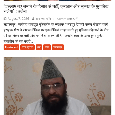
”इस्लाम नए ज़माने के हिसाब से नहीं, क़ुरआन और सुन्नत के मुताबिक़
चलेगा” : उलेमा
August 7, 2026
आर. एल. बांकिया
on
Comments Off
सहारनपुर : जमीयत दावातुल मुस्लिमीन के संरक्षक व मशहूर देवबंदी उलेमा मौलाना क़ारी
”इस्लाम
इसहाक़ गोरा ने सोशल मीडिया पर एक वीडियो साझा करते हुए मुस्लिम महिलाओं के बीच
नए
पर्दे को लेकर बदलती सोच पर चिंता व्यक्त की है। उन्होंने कहा कि आज कुछ मुस्लिम
ज़माने
ख़वातीन को यह कहते...
के
हिसाब
Featured
उत्तर प्रदेश
धर्म
राज्य
सहारनपुर
से
नहीं,
क़ुरआन
और
सुन्नत
के
मुताबिक़
चलेगा”
:
उलेमा