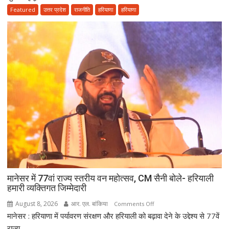
सैनी
Featured
उत्तर प्रदेश
राजनीति
हरियाणा
हरियाणा
के
लंबे
कार्यकाल
और
हरियाणा
की
खुशहाली
के
लिए
हरकी
पैड़ी
से
रवाना
हुई
दूसरी
मानेसर में 77वां राज्य स्तरीय वन महोत्सव, CM सैनी बोले- हरियाली
साइकिल
हमारी व्यक्तिगत जिम्मेदारी
कांवड़
August 8, 2026
आर. एल. बांकिया
on
Comments Off
यात्रा
मानेसर : हरियाणा में पर्यावरण संरक्षण और हरियाली को बढ़ावा देने के उद्देश्य से 77वें
मानेसर
में
राज्य...