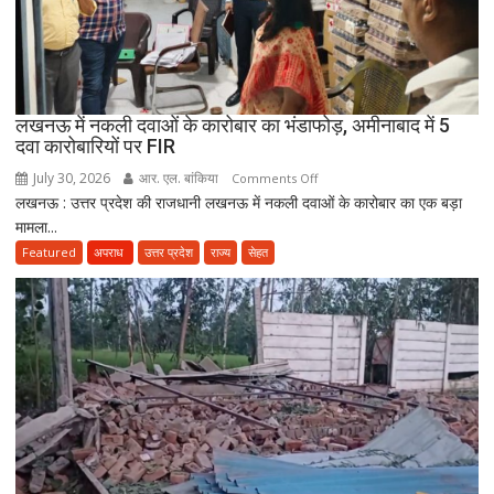
ही
कर
सकेंगे
PG,
उत्तराखंड
लखनऊ में नकली दवाओं के कारोबार का भंडाफोड़, अमीनाबाद में 5
स्वास्थ्य
दवा कारोबारियों पर FIR
विभाग
ने
July 30, 2026
आर. एल. बांकिया
on
Comments Off
तैयार
लखनऊ : उत्तर प्रदेश की राजधानी लखनऊ में नकली दवाओं के कारोबार का एक बड़ा
लखनऊ
की
मामला...
में
नई
नकली
Featured
अपराध
उत्तर प्रदेश
राज्य
सेहत
पॉलिसी
दवाओं
के
कारोबार
का
भंडाफोड़,
अमीनाबाद
में
5
दवा
कारोबारियों