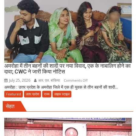
मौत
बनकर
रेड,
₹25
लाख
रंगदारी
गैंग
गिरफ्तार
अमरोहा में तीन बहनों की शादी पर नया विवाद, एक के नाबालिग होने का
दावा; CWC ने जारी किया नोटिस
July 25, 2026
आर. एल. बांकिया
on
Comments Off
अमरोहा : उत्तर प्रदेश के अमरोहा जिले में एक ही युवक से तीन बहनों की शादी...
अमरोहा
में
Featured
उत्तर प्रदेश
राज्य
लाइफ स्टाइल
तीन
सेहत
बहनों
की
शादी
पर
नया