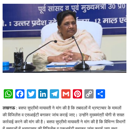
W
F
T
Li
T
G
Pi
C
S
h
ac
w
n
el
m
nt
o
h
लखनऊ :
बसपा सुप्रीमो मायावती ने मांग की है कि तबादलों में भ्रष्टाचार के मामलों
at
e
itt
k
e
ai
er
p
ar
की विजिलेंस व एसआईटी बनाकर जांच कराई जाए। उन्होंने मुख्यमंत्री योगी से सख्त
s
b
er
e
gr
l
e
y
e
कार्रवाई करने की मांग की है। बसपा सुप्रीमो मायावती ने मांग की है कि विभिन्न विभागों
में तबादलों में भ्रष्टाचार की विजिलेंस व एसआईटी बनाकर जांच कराई जाए तथा