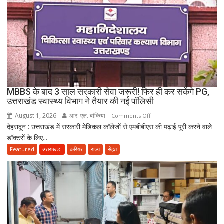
विवाद,
एक
के
नाबालिग
होने
का
दावा;
CWC
MBBS के बाद 3 साल सरकारी सेवा जरूरी! फिर ही कर सकेंगे PG,
ने
उत्तराखंड स्वास्थ्य विभाग ने तैयार की नई पॉलिसी
जारी
August 1, 2026
आर. एल. बांकिया
on
Comments Off
किया
देहरादून : उत्तराखंड में सरकारी मेडिकल कॉलेजों से एमबीबीएस की पढ़ाई पूरी करने वाले
MBBS
नोटिस
डॉक्टरों के लिए...
के
बाद
Featured
उत्तराखंड
करियर
राज्य
सेहत
3
साल
सरकारी
सेवा
जरूरी!
फिर