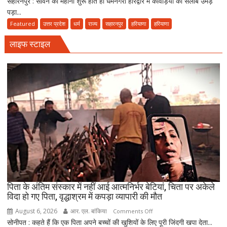
सहारनपुर : सावन का महीना शुरू होते ही धर्मनगरी हरिद्वार में कांवड़ियों का सैलाब उमड़
मां
नमाज,
पड़ा...
को
पैदल
पालकी
Featured
उत्तर प्रदेश
धर्म
राज्य
सहारनपुर
हरियाणा
हरियाणा
ही
में
जाएं’
लाइफ स्टाइल
बैठाकर
कांवड़
यात्रा
पर
निकला
परिवार,
बेटे-
बहुओं
ने
उठाया
जिम्मा,
बोले-
माता-
पिता के अंतिम संस्कार में नहीं आई आत्मनिर्भर बेटियां, चिता पर अकेले
पिता
विदा हो गए पिता, वृद्धाश्रम में कपड़ा व्यापारी की मौत
की
August 6, 2026
आर. एल. बांकिया
on
Comments Off
सेवा
सोनीपत : कहते हैं कि एक पिता अपने बच्चों की खुशियों के लिए पूरी जिंदगी खपा देता...
पिता
ही