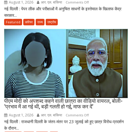
August 1, 2026
आर. एल. बांकिया
on
Comments Off
तैयार
नई दिल्ली : पेपर लीक और परीक्षाओं में अनुचित साधनों के इस्तेमाल के खिलाफ केंद्र
राष्ट्रपति
की
सरकार...
मुर्मू
नई
ने
Featured
करियर
राज्य
राष्ट्रीय
पॉलिसी
एंटी-
पेपर
लीक
संशोधन
बिल
को
दी
मंजूरी,
अब
10
साल
तक
पीएम मोदी को अपशब्द कहने वाली छात्रा का वीडियो वायरल, बोली-
‘प्रभाव में आ गई थी, बड़ी गलती हो गई, माफ कर दें’
की
सजा
August 1, 2026
आर. एल. बांकिया
on
Comments Off
और
नई दिल्ली : राजधानी दिल्ली के जंतर-मंतर पर 23 जुलाई को हुए छात्र विरोध-प्रदर्शन
पीएम
10
के दौरान...
मोदी
करोड़