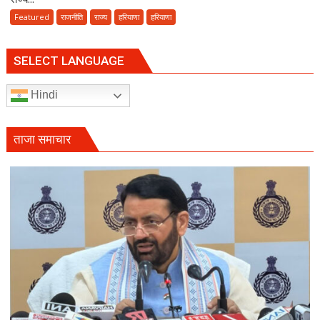
77वां
Featured
राजनीति
राज्य
हरियाणा
हरियाणा
राज्य
स्तरीय
वन
SELECT LANGUAGE
महोत्सव,
CM
Hindi
सैनी
बोले-
हरियाली
ताजा समाचार
हमारी
व्यक्तिगत
जिम्मेदारी