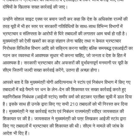
A
o
dI
a
st
Li
दोषियों के खिलाफ सख्त कार्रवाई की जाए।
p
o
n
m
n
p
k
k
उन्होंने सोशल साइट एक्स पर बयान जारी कर कहा कि देश के अधिकांश राज्यों की
तरह यूपी में भी हर स्तर पर सरकारी गतिविधियों के साथ-साथ विभिन्न विभागों में
भ्रष्टाचार व संलिप्तता के आरोपों से घिरे तबादलों की लगातार आम चर्चा हो रही है।
मुख्यमंत्री को ऐसी खबरों का कड़ा संज्ञान लेना चाहिए तथा न केवल भ्रष्टाचार
निरोधक विजिलेंस विभाग आदि को सक्रिय करना चाहिए बल्कि समयबद्ध एसआईटी का
गठन कर व्यवस्था में आवश्यक सुधार भी करना चाहिए, जो जनता व देश के हित में
आवश्यक है। सरकारी भ्रष्टाचार और अफसरों की दुर्भावनापूर्ण मनमानी पर यूपी के
सीएम जितनी जल्दी सख्त कार्रवाई करेंगे, उतना ही अच्छा होगा।
आपको बता दें कि मुख्यमंत्री योगी आदित्यनाथ ने स्टांप एवं निबंधन विभाग में किए गए
तबादलों में बड़े पैमाने पर धन के लेन-देन की शिकायत पर सख्त कार्रवाई करते हुए
महानिरीक्षक निबंधक (आईजी स्टांप) समीर वर्मा को हटाकर प्रतीक्षा सूची में डाल दिया
है। इसके साथ ही उनके द्वारा किए गए सभी 210 तबादलों को भी निरस्त कर दिया
है। मुख्यमंत्री ने यह कार्रवाई स्टांप एवं निबंधन राज्यमंत्री रवींद्र जायसवाल की
शिकायत पर की है। जायसवाल ने मुख्यमंत्री को पत्र लिखकर आईजी स्टांप द्वारा
किए गए तबादलों में भ्रष्टाचार की शिकायत की थी। सीएम ने मामले की जांच के
आदेश भी दिए हैं।