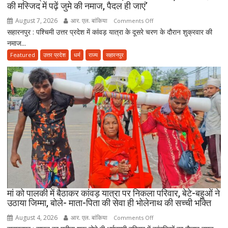
की मस्जिद में पढ़ें जुमे की नमाज, पैदल ही जाएं’
उठाए
सवाल
August 7, 2026
आर. एल. बांकिया
on
Comments Off
सहारनपुर : पश्चिमी उत्तर प्रदेश में कांवड़ यात्रा के दूसरे चरण के दौरान शुक्रवार की
कांवड़
नमाज...
यात्रा
के
Featured
उत्तर प्रदेश
धर्म
राज्य
सहारनपुर
बीच
जमीयत-
उलेमा-
ए-
हिन्द
की
अपील,
‘अपने
मोहल्ले
की
मस्जिद
में
मां को पालकी में बैठाकर कांवड़ यात्रा पर निकला परिवार, बेटे-बहुओं ने
पढ़ें
उठाया जिम्मा, बोले- माता-पिता की सेवा ही भोलेनाथ की सच्ची भक्ति
जुमे
August 4, 2026
आर. एल. बांकिया
on
Comments Off
की