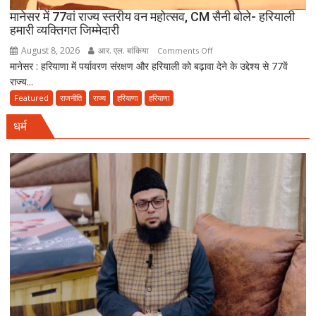
हुई
मानेसर में 77वां राज्य स्तरीय वन महोत्सव, CM सैनी बोले- हरियाली
दूसरी
हमारी व्यक्तिगत जिम्मेदारी
साइकिल
August 8, 2026
आर. एल. बांकिया
on
Comments Off
कांवड़
मानेसर : हरियाणा में पर्यावरण संरक्षण और हरियाली को बढ़ावा देने के उद्देश्य से 77वें
मानेसर
यात्रा
राज्य...
में
77वां
Featured
राजनीति
राज्य
हरियाणा
हरियाणा
राज्य
धर्म
स्तरीय
वन
महोत्सव,
CM
सैनी
बोले-
हरियाली
हमारी
व्यक्तिगत
जिम्मेदारी