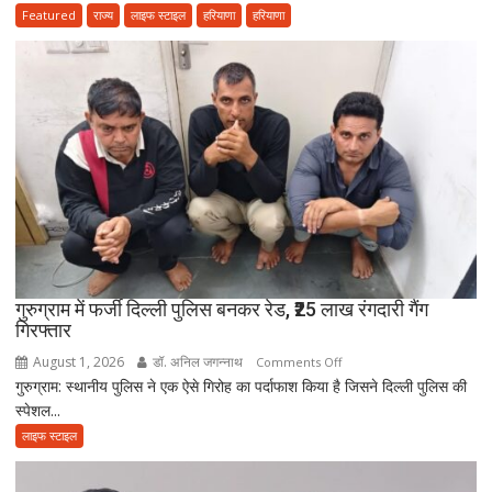
के
Featured
राज्य
लाइफ स्टाइल
हरियाणा
हरियाणा
भोलेनाथ
अंतिम
की
संस्कार
सच्ची
में
भक्ति
नहीं
आई
आत्मनिर्भर
बेटियां,
चिता
पर
अकेले
विदा
हो
गुरुग्राम में फर्जी दिल्ली पुलिस बनकर रेड, ₹25 लाख रंगदारी गैंग
गिरफ्तार
गए
पिता,
August 1, 2026
डॉ. अनिल जगन्नाथ
on
Comments Off
वृद्धाश्रम
गुरुग्राम: स्थानीय पुलिस ने एक ऐसे गिरोह का पर्दाफाश किया है जिसने दिल्ली पुलिस की
गुरुग्राम
में
स्पेशल...
में
कपड़ा
फर्जी
लाइफ स्टाइल
व्यापारी
दिल्ली
की
पुलिस