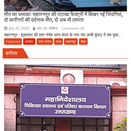
पर
FIR
मौत का धमाका: सहारनपुर की पटाखा फैक्ट्री में बिखर गईं जिंदगियां,
दो कारीगरों की दर्दनाक मौत, दो अब भी लापता
July 25, 2026
आर. एल. बांकिया
on
Comments Off
सहारनपुर : शुक्रवार की शाम गंगोह थाना क्षेत्र के नया गांव (बसी कुंडा) में सब कुछ...
मौत
का
Featured
अपराध
उत्तर प्रदेश
राज्य
सहारनपुर
सेहत
धमाका:
करियर
सहारनपुर
की
पटाखा
फैक्ट्री
में
बिखर
गईं
जिंदगियां,
दो
कारीगरों
की
दर्दनाक
मौत,