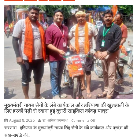
आयुष
सेवाओं
का
होगा
विस्तार,
CM
सैनी
बोले-
2047
तक
हरियाणा
को
स्वास्थ्य
क्षेत्र
में
बनाएंगे
मुख्यमंत्री नायब सैनी के लंबे कार्यकाल और हरियाणा की खुशहाली के
अग्रणी
लिए हरकी पैड़ी से रवाना हुई दूसरी साइकिल कांवड़ यात्रा
राज्य
August 8, 2026
डॉ. अनिल जगन्नाथ
on
Comments Off
सरसावा : हरियाणा के मुख्यमंत्री नायब सिंह सैनी के लंबे कार्यकाल और प्रदेश की
मुख्यमंत्री
नायब
सुख-समृद्धि की...