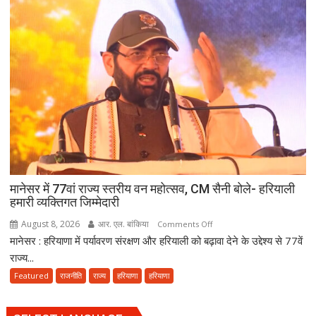
और
हरियाणा
की
खुशहाली
के
लिए
हरकी
पैड़ी
से
रवाना
हुई
दूसरी
मानेसर में 77वां राज्य स्तरीय वन महोत्सव, CM सैनी बोले- हरियाली
साइकिल
हमारी व्यक्तिगत जिम्मेदारी
कांवड़
August 8, 2026
आर. एल. बांकिया
on
Comments Off
यात्रा
मानेसर : हरियाणा में पर्यावरण संरक्षण और हरियाली को बढ़ावा देने के उद्देश्य से 77वें
मानेसर
में
राज्य...
77वां
Featured
राजनीति
राज्य
हरियाणा
हरियाणा
राज्य
स्तरीय