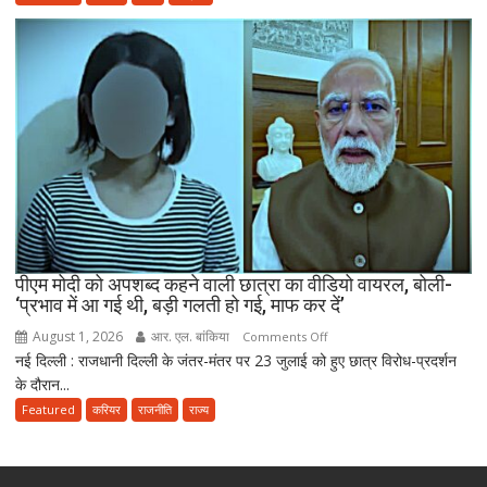
एंटी-
पेपर
लीक
संशोधन
बिल
को
दी
मंजूरी,
अब
10
साल
तक
पीएम मोदी को अपशब्द कहने वाली छात्रा का वीडियो वायरल, बोली-
‘प्रभाव में आ गई थी, बड़ी गलती हो गई, माफ कर दें’
की
सजा
August 1, 2026
आर. एल. बांकिया
on
Comments Off
और
नई दिल्ली : राजधानी दिल्ली के जंतर-मंतर पर 23 जुलाई को हुए छात्र विरोध-प्रदर्शन
पीएम
10
के दौरान...
मोदी
करोड़
को
Featured
करियर
राजनीति
राज्य
तक
अपशब्द
जुर्माने
कहने
का
वाली