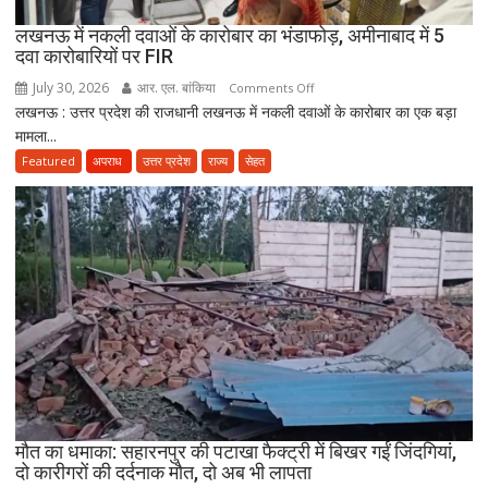
उत्तराखंड
लखनऊ में नकली दवाओं के कारोबार का भंडाफोड़, अमीनाबाद में 5
स्वास्थ्य
दवा कारोबारियों पर FIR
विभाग
ने
July 30, 2026
आर. एल. बांकिया
on
Comments Off
तैयार
लखनऊ : उत्तर प्रदेश की राजधानी लखनऊ में नकली दवाओं के कारोबार का एक बड़ा
लखनऊ
की
मामला...
में
नई
नकली
Featured
अपराध
उत्तर प्रदेश
राज्य
सेहत
पॉलिसी
दवाओं
के
कारोबार
का
भंडाफोड़,
अमीनाबाद
में
5
दवा
कारोबारियों
पर
FIR
मौत का धमाका: सहारनपुर की पटाखा फैक्ट्री में बिखर गईं जिंदगियां,
दो कारीगरों की दर्दनाक मौत, दो अब भी लापता