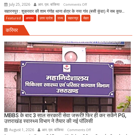
July 25, 2026
आर. एल. बांकिया
on
Comments Off
सहारनपुर : शुक्रवार की शाम गंगोह थाना क्षेत्र के नया गांव (बसी कुंडा) में सब कुछ...
मौत
का
Featured
अपराध
उत्तर प्रदेश
राज्य
सहारनपुर
सेहत
धमाका:
करियर
सहारनपुर
की
पटाखा
फैक्ट्री
में
बिखर
गईं
जिंदगियां,
दो
कारीगरों
की
दर्दनाक
मौत,
MBBS के बाद 3 साल सरकारी सेवा जरूरी! फिर ही कर सकेंगे PG,
दो
उत्तराखंड स्वास्थ्य विभाग ने तैयार की नई पॉलिसी
अब
August 1, 2026
आर. एल. बांकिया
on
Comments Off
भी