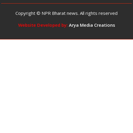
प्रावधान
छात्रा
का
Copyright © NPR Bharat news. All rights reserved
वीडियो
वायरल,
Website Developed by:
Arya Media Creations
बोली-
‘प्रभाव
में
आ
गई
थी,
बड़ी
गलती
हो
गई,
माफ
कर
दें’