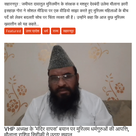
सहारनपुर : जमीयत दावातुल मुस्लिमीन के संरक्षक व मशहूर देवबंदी उलेमा मौलाना क़ारी
”इस्लाम
इसहाक़ गोरा ने सोशल मीडिया पर एक वीडियो साझा करते हुए मुस्लिम महिलाओं के बीच
नए
पर्दे को लेकर बदलती सोच पर चिंता व्यक्त की है। उन्होंने कहा कि आज कुछ मुस्लिम
ज़माने
ख़वातीन को यह कहते...
के
हिसाब
Featured
उत्तर प्रदेश
धर्म
राज्य
सहारनपुर
से
नहीं,
क़ुरआन
और
सुन्नत
के
मुताबिक़
चलेगा”
:
उलेमा
VHP अध्यक्ष के ‘मंदिर वापस’ बयान पर मुस्लिम धर्मगुरुओं की आपत्ति,
मौलाना राशिद सिद्दीकी ने उठाए सवाल