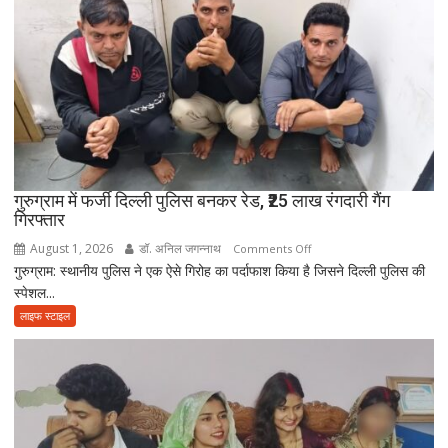
नहीं
आई
आत्मनिर्भर
बेटियां,
चिता
पर
अकेले
विदा
हो
गुरुग्राम में फर्जी दिल्ली पुलिस बनकर रेड, ₹25 लाख रंगदारी गैंग
गिरफ्तार
गए
पिता,
August 1, 2026
डॉ. अनिल जगन्नाथ
on
Comments Off
वृद्धाश्रम
गुरुग्राम: स्थानीय पुलिस ने एक ऐसे गिरोह का पर्दाफाश किया है जिसने दिल्ली पुलिस की
गुरुग्राम
में
स्पेशल...
में
कपड़ा
फर्जी
लाइफ स्टाइल
व्यापारी
दिल्ली
की
पुलिस
मौत
बनकर
रेड,
₹25
लाख