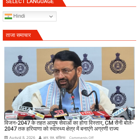
वन
SELECT LANGUAGE
महोत्सव,
CM
Hindi
सैनी
बोले-
हरियाली
ताजा समाचार
हमारी
व्यक्तिगत
जिम्मेदारी
विजन-2047 के तहत आयुष सेवाओं का होगा विस्तार, CM सैनी बोले-
2047 तक हरियाणा को स्वास्थ्य क्षेत्र में बनाएंगे अग्रणी राज्य
August 8, 2026
आर. एल. बांकिया
on
Comments Off