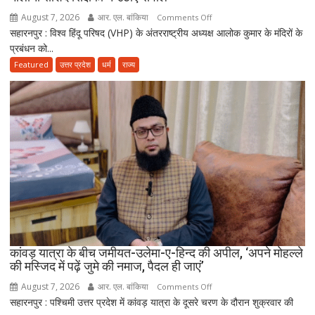
August 7, 2026
आर. एल. बांकिया
on
Comments Off
सहारनपुर : विश्व हिंदू परिषद (VHP) के अंतरराष्ट्रीय अध्यक्ष आलोक कुमार के मंदिरों के
VHP
प्रबंधन को...
अध्यक्ष
के
Featured
उत्तर प्रदेश
धर्म
राज्य
‘मंदिर
वापस’
बयान
पर
मुस्लिम
धर्मगुरुओं
की
आपत्ति,
मौलाना
राशिद
सिद्दीकी
ने
कांवड़ यात्रा के बीच जमीयत-उलेमा-ए-हिन्द की अपील, ‘अपने मोहल्ले
की मस्जिद में पढ़ें जुमे की नमाज, पैदल ही जाएं’
उठाए
सवाल
August 7, 2026
आर. एल. बांकिया
on
Comments Off
सहारनपुर : पश्चिमी उत्तर प्रदेश में कांवड़ यात्रा के दूसरे चरण के दौरान शुक्रवार की
कांवड़