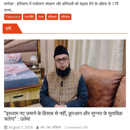
मानेसर : हरियाणा में पर्यावरण संरक्षण और हरियाली को बढ़ावा देने के उद्देश्य से 77वें
मानेसर
यात्रा
राज्य...
में
77वां
Featured
राजनीति
राज्य
हरियाणा
हरियाणा
राज्य
धर्म
स्तरीय
वन
महोत्सव,
CM
सैनी
बोले-
हरियाली
हमारी
व्यक्तिगत
जिम्मेदारी
”इस्लाम नए ज़माने के हिसाब से नहीं, क़ुरआन और सुन्नत के मुताबिक़
चलेगा” : उलेमा
August 7, 2026
आर. एल. बांकिया
on
Comments Off