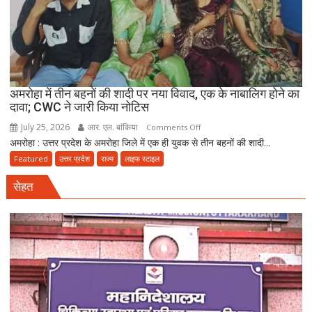
रंगदारी
गैंग
गिरफ्तार
अमरोहा में तीन बहनों की शादी पर नया विवाद, एक के नाबालिग होने का
दावा; CWC ने जारी किया नोटिस
July 25, 2026
आर. एल. बांकिया
on
Comments Off
अमरोहा : उत्तर प्रदेश के अमरोहा जिले में एक ही युवक से तीन बहनों की शादी...
अमरोहा
में
Featured
उत्तर प्रदेश
राज्य
लाइफ स्टाइल
तीन
सेहत
बहनों
की
शादी
पर
नया
विवाद,
एक
के
नाबालिग