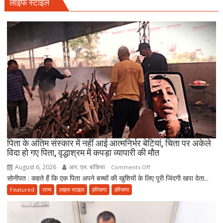
लाइफ स्टाइल
बैठाकर
कांवड़
यात्रा
पर
निकला
परिवार,
बेटे-
बहुओं
ने
उठाया
जिम्मा,
बोले-
माता-
पिता के अंतिम संस्कार में नहीं आई आत्मनिर्भर बेटियां, चिता पर अकेले
पिता
विदा हो गए पिता, वृद्धाश्रम में कपड़ा व्यापारी की मौत
की
August 6, 2026
आर. एल. बांकिया
on
Comments Off
सेवा
सोनीपत : कहते हैं कि एक पिता अपने बच्चों की खुशियों के लिए पूरी जिंदगी खपा देता...
पिता
ही
के
Featured
राज्य
लाइफ स्टाइल
हरियाणा
हरियाणा
भोलेनाथ
अंतिम
की
संस्कार
सच्ची
में
भक्ति