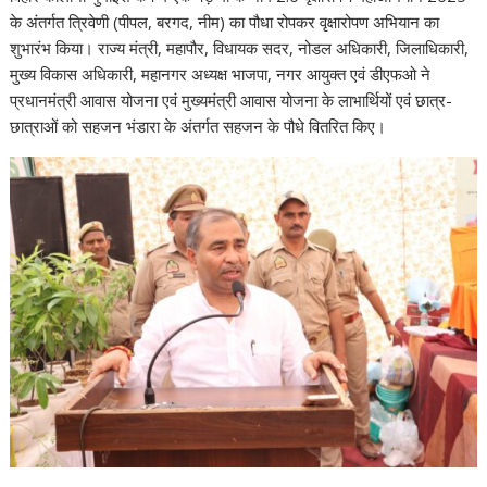
s
b
er
e
gr
l
e
y
e
के अंतर्गत त्रिवेणी (पीपल, बरगद, नीम) का पौधा रोपकर वृक्षारोपण अभियान का
A
o
dI
a
st
Li
शुभारंभ किया। राज्य मंत्री, महापौर, विधायक सदर, नोडल अधिकारी, जिलाधिकारी,
मुख्य विकास अधिकारी, महानगर अध्यक्ष भाजपा, नगर आयुक्त एवं डीएफओ ने
p
o
n
m
n
प्रधानमंत्री आवास योजना एवं मुख्यमंत्री आवास योजना के लाभार्थियों एवं छात्र-
p
k
k
छात्राओं को सहजन भंडारा के अंतर्गत सहजन के पौधे वितरित किए।