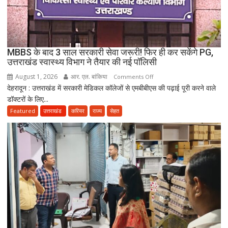
होने
का
दावा;
CWC
MBBS के बाद 3 साल सरकारी सेवा जरूरी! फिर ही कर सकेंगे PG,
ने
उत्तराखंड स्वास्थ्य विभाग ने तैयार की नई पॉलिसी
जारी
August 1, 2026
आर. एल. बांकिया
on
Comments Off
किया
देहरादून : उत्तराखंड में सरकारी मेडिकल कॉलेजों से एमबीबीएस की पढ़ाई पूरी करने वाले
MBBS
नोटिस
डॉक्टरों के लिए...
के
बाद
Featured
उत्तराखंड
करियर
राज्य
सेहत
3
साल
सरकारी
सेवा
जरूरी!
फिर
ही
कर
सकेंगे
PG,