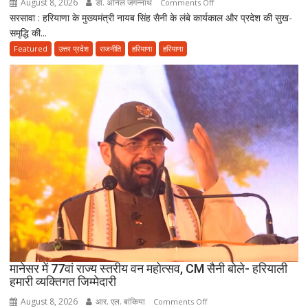
August 8, 2026
डॉ. अनिल जगन्नाथ
on
Comments Off
राज्य
सरसावा : हरियाणा के मुख्यमंत्री नायब सिंह सैनी के लंबे कार्यकाल और प्रदेश की सुख-
मुख्यमंत्री
समृद्धि की...
नायब
सैनी
Featured
उत्तर प्रदेश
राजनीति
हरियाणा
हरियाणा
के
लंबे
कार्यकाल
और
हरियाणा
की
खुशहाली
के
लिए
हरकी
पैड़ी
से
रवाना
हुई
मानेसर में 77वां राज्य स्तरीय वन महोत्सव, CM सैनी बोले- हरियाली
दूसरी
हमारी व्यक्तिगत जिम्मेदारी
साइकिल
August 8, 2026
आर. एल. बांकिया
on
Comments Off
कांवड़