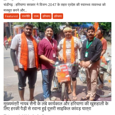
चंडीगढ़ : हरियाणा सरकार ने विजन-2047 के तहत प्रदेश की स्वास्थ्य व्यवस्था को
विजन-2047
मजबूत करने और...
के
तहत
Featured
राजनीति
राज्य
हरियाणा
हरियाणा
आयुष
सेवाओं
का
होगा
विस्तार,
CM
सैनी
बोले-
2047
तक
हरियाणा
को
स्वास्थ्य
क्षेत्र
में
मुख्यमंत्री नायब सैनी के लंबे कार्यकाल और हरियाणा की खुशहाली के
बनाएंगे
लिए हरकी पैड़ी से रवाना हुई दूसरी साइकिल कांवड़ यात्रा
अग्रणी