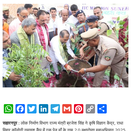
W
F
T
Li
T
G
Pi
C
S
h
ac
w
n
el
m
nt
o
h
सहारनपुर :
लोक निर्माण विभाग राज्य मंत्री ब्रजेश सिंह ने कृषि विज्ञान केंद्र, राधा
at
e
itt
k
e
ai
er
p
ar
विहार कॉलोनी नुमाइश कैंप में एक पेड़ माँ के नाम 2.0 वृक्षारोपण महाअभियान 2025