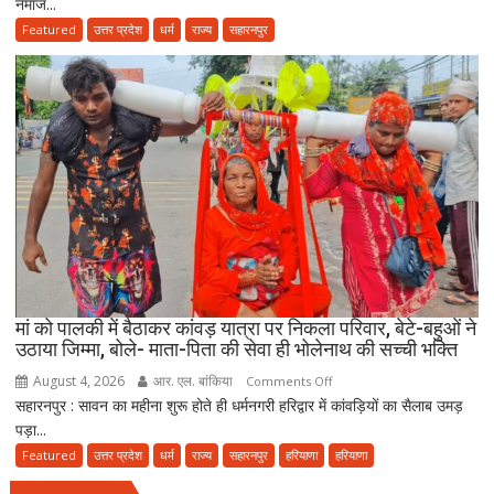
नमाज...
यात्रा
के
Featured
उत्तर प्रदेश
धर्म
राज्य
सहारनपुर
बीच
जमीयत-
उलेमा-
ए-
हिन्द
की
अपील,
‘अपने
मोहल्ले
की
मस्जिद
में
मां को पालकी में बैठाकर कांवड़ यात्रा पर निकला परिवार, बेटे-बहुओं ने
पढ़ें
उठाया जिम्मा, बोले- माता-पिता की सेवा ही भोलेनाथ की सच्ची भक्ति
जुमे
August 4, 2026
आर. एल. बांकिया
on
Comments Off
की
सहारनपुर : सावन का महीना शुरू होते ही धर्मनगरी हरिद्वार में कांवड़ियों का सैलाब उमड़
मां
नमाज,
पड़ा...
को
पैदल
पालकी
Featured
उत्तर प्रदेश
धर्म
राज्य
सहारनपुर
हरियाणा
हरियाणा
ही
में
जाएं’