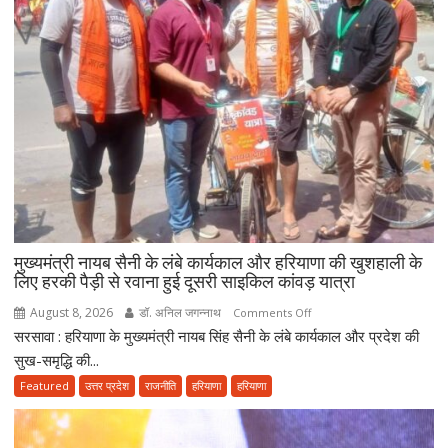
विस्तार,
CM
सैनी
बोले-
2047
तक
हरियाणा
को
स्वास्थ्य
क्षेत्र
में
बनाएंगे
मुख्यमंत्री नायब सैनी के लंबे कार्यकाल और हरियाणा की खुशहाली के
अग्रणी
लिए हरकी पैड़ी से रवाना हुई दूसरी साइकिल कांवड़ यात्रा
राज्य
August 8, 2026
डॉ. अनिल जगन्नाथ
on
Comments Off
सरसावा : हरियाणा के मुख्यमंत्री नायब सिंह सैनी के लंबे कार्यकाल और प्रदेश की
मुख्यमंत्री
नायब
सुख-समृद्धि की...
सैनी
Featured
उत्तर प्रदेश
राजनीति
हरियाणा
हरियाणा
के
लंबे
कार्यकाल