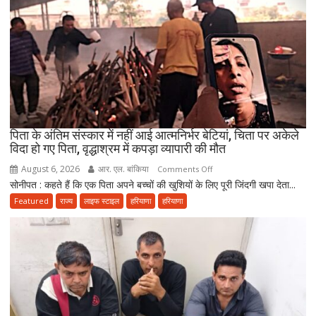
परिवार,
बेटे-
बहुओं
ने
उठाया
जिम्मा,
बोले-
माता-
पिता के अंतिम संस्कार में नहीं आई आत्मनिर्भर बेटियां, चिता पर अकेले
पिता
विदा हो गए पिता, वृद्धाश्रम में कपड़ा व्यापारी की मौत
की
August 6, 2026
आर. एल. बांकिया
on
Comments Off
सेवा
सोनीपत : कहते हैं कि एक पिता अपने बच्चों की खुशियों के लिए पूरी जिंदगी खपा देता...
पिता
ही
के
Featured
राज्य
लाइफ स्टाइल
हरियाणा
हरियाणा
भोलेनाथ
अंतिम
की
संस्कार
सच्ची
में
भक्ति
नहीं
आई
आत्मनिर्भर
बेटियां,