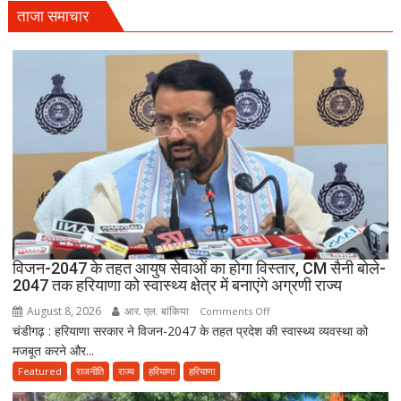
हरियाली
ताजा समाचार
हमारी
व्यक्तिगत
जिम्मेदारी
विजन-2047 के तहत आयुष सेवाओं का होगा विस्तार, CM सैनी बोले-
2047 तक हरियाणा को स्वास्थ्य क्षेत्र में बनाएंगे अग्रणी राज्य
August 8, 2026
आर. एल. बांकिया
on
Comments Off
चंडीगढ़ : हरियाणा सरकार ने विजन-2047 के तहत प्रदेश की स्वास्थ्य व्यवस्था को
विजन-2047
मजबूत करने और...
के
तहत
Featured
राजनीति
राज्य
हरियाणा
हरियाणा
आयुष