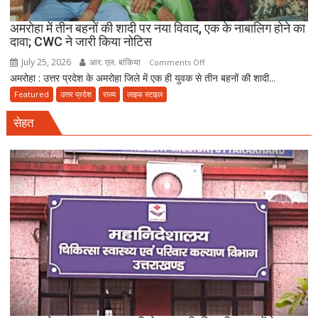
अमरोहा में तीन बहनों की शादी पर नया विवाद, एक के नाबालिग होने का
दावा; CWC ने जारी किया नोटिस
July 25, 2026
आर. एल. बांकिया
on
Comments Off
अमरोहा : उत्तर प्रदेश के अमरोहा जिले में एक ही युवक से तीन बहनों की शादी...
अमरोहा
में
Featured
उत्तर प्रदेश
राज्य
लाइफ स्टाइल
तीन
सेहत
बहनों
की
शादी
पर
नया
विवाद,
एक
के
नाबालिग
होने
का
दावा;
CWC