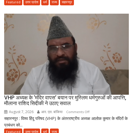
हिसाब
Featured
उत्तर प्रदेश
धर्म
राज्य
सहारनपुर
से
नहीं,
क़ुरआन
और
सुन्नत
के
मुताबिक़
चलेगा”
:
उलेमा
VHP अध्यक्ष के ‘मंदिर वापस’ बयान पर मुस्लिम धर्मगुरुओं की आपत्ति,
मौलाना राशिद सिद्दीकी ने उठाए सवाल
August 7, 2026
आर. एल. बांकिया
on
Comments Off
सहारनपुर : विश्व हिंदू परिषद (VHP) के अंतरराष्ट्रीय अध्यक्ष आलोक कुमार के मंदिरों के
VHP
प्रबंधन को...
अध्यक्ष
के
Featured
उत्तर प्रदेश
धर्म
राज्य