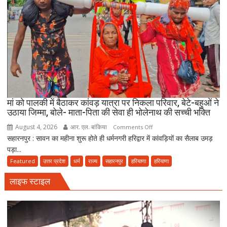
ए-
हिन्द
की
अपील,
‘अपने
मोहल्ले
की
मस्जिद
में
मां को पालकी में बैठाकर कांवड़ यात्रा पर निकला परिवार, बेटे-बहुओं ने
पढ़ें
उठाया जिम्मा, बोले- माता-पिता की सेवा ही भोलेनाथ की सच्ची भक्ति
जुमे
August 4, 2026
आर. एल. बांकिया
on
Comments Off
की
सहारनपुर : सावन का महीना शुरू होते ही धर्मनगरी हरिद्वार में कांवड़ियों का सैलाब उमड़
मां
नमाज,
पड़ा...
को
पैदल
पालकी
Featured
उत्तर प्रदेश
धर्म
राज्य
सहारनपुर
हरियाणा
हरियाणा
ही
में
जाएं’
लाइफ स्टाइल
बैठाकर
कांवड़
यात्रा
पर
निकला