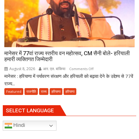
के
लिए
हरकी
पैड़ी
से
रवाना
हुई
दूसरी
मानेसर में 77वां राज्य स्तरीय वन महोत्सव, CM सैनी बोले- हरियाली
साइकिल
हमारी व्यक्तिगत जिम्मेदारी
कांवड़
August 8, 2026
आर. एल. बांकिया
on
Comments Off
यात्रा
मानेसर : हरियाणा में पर्यावरण संरक्षण और हरियाली को बढ़ावा देने के उद्देश्य से 77वें
मानेसर
में
राज्य...
77वां
Featured
राजनीति
राज्य
हरियाणा
हरियाणा
राज्य
स्तरीय
वन
SELECT LANGUAGE
महोत्सव,
CM
Hindi
सैनी
बोले-