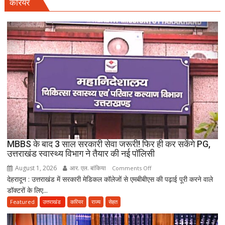
करियर
सहारनपुर
की
पटाखा
फैक्ट्री
में
बिखर
गईं
जिंदगियां,
दो
कारीगरों
की
दर्दनाक
मौत,
MBBS के बाद 3 साल सरकारी सेवा जरूरी! फिर ही कर सकेंगे PG,
दो
उत्तराखंड स्वास्थ्य विभाग ने तैयार की नई पॉलिसी
अब
August 1, 2026
आर. एल. बांकिया
on
Comments Off
भी
देहरादून : उत्तराखंड में सरकारी मेडिकल कॉलेजों से एमबीबीएस की पढ़ाई पूरी करने वाले
MBBS
लापता
डॉक्टरों के लिए...
के
बाद
Featured
उत्तराखंड
करियर
राज्य
सेहत
3
साल