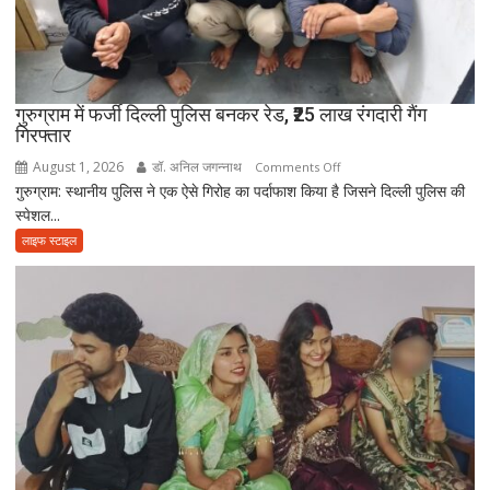
चिता
पर
अकेले
विदा
हो
गुरुग्राम में फर्जी दिल्ली पुलिस बनकर रेड, ₹25 लाख रंगदारी गैंग
गिरफ्तार
गए
पिता,
August 1, 2026
डॉ. अनिल जगन्नाथ
on
Comments Off
वृद्धाश्रम
गुरुग्राम: स्थानीय पुलिस ने एक ऐसे गिरोह का पर्दाफाश किया है जिसने दिल्ली पुलिस की
गुरुग्राम
में
स्पेशल...
में
कपड़ा
फर्जी
लाइफ स्टाइल
व्यापारी
दिल्ली
की
पुलिस
मौत
बनकर
रेड,
₹25
लाख
रंगदारी
गैंग
गिरफ्तार