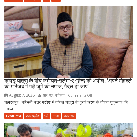
‘मंदिर
वापस’
बयान
पर
मुस्लिम
धर्मगुरुओं
की
आपत्ति,
मौलाना
राशिद
सिद्दीकी
ने
कांवड़ यात्रा के बीच जमीयत-उलेमा-ए-हिन्द की अपील, ‘अपने मोहल्ले
की मस्जिद में पढ़ें जुमे की नमाज, पैदल ही जाएं’
उठाए
सवाल
August 7, 2026
आर. एल. बांकिया
on
Comments Off
सहारनपुर : पश्चिमी उत्तर प्रदेश में कांवड़ यात्रा के दूसरे चरण के दौरान शुक्रवार की
कांवड़
नमाज...
यात्रा
के
Featured
उत्तर प्रदेश
धर्म
राज्य
सहारनपुर
बीच
जमीयत-
उलेमा-