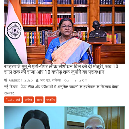
सरकारी
सेवा
जरूरी!
फिर
ही
कर
सकेंगे
PG,
उत्तराखंड
स्वास्थ्य
राष्ट्रपति मुर्मू ने एंटी-पेपर लीक संशोधन बिल को दी मंजूरी, अब 10
विभाग
साल तक की सजा और 10 करोड़ तक जुर्माने का प्रावधान
ने
August 1, 2026
आर. एल. बांकिया
on
Comments Off
तैयार
नई दिल्ली : पेपर लीक और परीक्षाओं में अनुचित साधनों के इस्तेमाल के खिलाफ केंद्र
राष्ट्रपति
की
सरकार...
मुर्मू
नई
ने
Featured
करियर
राज्य
राष्ट्रीय
पॉलिसी
एंटी-
पेपर
लीक
संशोधन