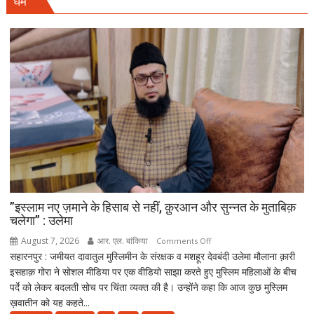
धर्म
स्तरीय
वन
महोत्सव,
CM
सैनी
बोले-
हरियाली
हमारी
व्यक्तिगत
जिम्मेदारी
”इस्लाम नए ज़माने के हिसाब से नहीं, क़ुरआन और सुन्नत के मुताबिक़
चलेगा” : उलेमा
August 7, 2026
आर. एल. बांकिया
on
Comments Off
सहारनपुर : जमीयत दावातुल मुस्लिमीन के संरक्षक व मशहूर देवबंदी उलेमा मौलाना क़ारी
”इस्लाम
इसहाक़ गोरा ने सोशल मीडिया पर एक वीडियो साझा करते हुए मुस्लिम महिलाओं के बीच
नए
पर्दे को लेकर बदलती सोच पर चिंता व्यक्त की है। उन्होंने कहा कि आज कुछ मुस्लिम
ज़माने
ख़वातीन को यह कहते...
के