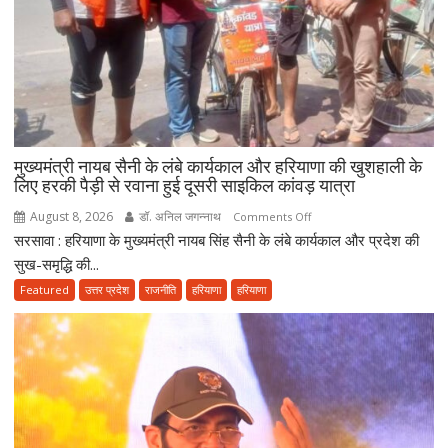
2047
तक
हरियाणा
को
स्वास्थ्य
क्षेत्र
में
बनाएंगे
मुख्यमंत्री नायब सैनी के लंबे कार्यकाल और हरियाणा की खुशहाली के
अग्रणी
लिए हरकी पैड़ी से रवाना हुई दूसरी साइकिल कांवड़ यात्रा
राज्य
August 8, 2026
डॉ. अनिल जगन्नाथ
on
Comments Off
सरसावा : हरियाणा के मुख्यमंत्री नायब सिंह सैनी के लंबे कार्यकाल और प्रदेश की
मुख्यमंत्री
नायब
सुख-समृद्धि की...
सैनी
Featured
उत्तर प्रदेश
राजनीति
हरियाणा
हरियाणा
के
लंबे
कार्यकाल
और
हरियाणा
की
खुशहाली