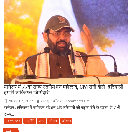
लंबे
कार्यकाल
और
हरियाणा
की
खुशहाली
के
लिए
हरकी
पैड़ी
से
रवाना
हुई
मानेसर में 77वां राज्य स्तरीय वन महोत्सव, CM सैनी बोले- हरियाली
दूसरी
हमारी व्यक्तिगत जिम्मेदारी
साइकिल
August 8, 2026
आर. एल. बांकिया
on
Comments Off
कांवड़
मानेसर : हरियाणा में पर्यावरण संरक्षण और हरियाली को बढ़ावा देने के उद्देश्य से 77वें
मानेसर
यात्रा
राज्य...
में
77वां
Featured
राजनीति
राज्य
हरियाणा
हरियाणा
राज्य