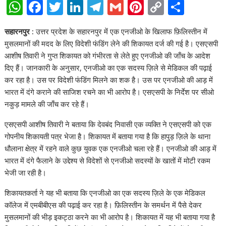
W
F
T
Li
T
G
Pi
C
S
h
ac
w
n
el
m
nt
o
h
सहारनपुर :
उत्तर प्रदेश के सहारनपुर में एक एनजीओ के खिलाफ फ़िलिस्तीन में
at
e
itt
k
e
ai
er
p
ar
मुसलमानों की मदद के लिए विदेशी फंडिंग लेने की शिकायत दर्ज की गई है। एसएसपी
s
b
er
e
gr
l
e
y
e
आशीष तिवारी ने गुप्त शिकायत को गंभीरता से लेते हुए एनजीओ की जाँच के आदेश
A
o
dI
a
st
Li
दिए हैं। जानकारी के अनुसार, एनजीओ का एक सदस्य ज़िले से मेडिकल की पढ़ाई
कर रहा है। उस पर विदेशी फंडिंग मिलने का शक है। उस पर एनजीओ की आड़ में
p
o
n
m
n
भारत में दंगे कराने की साजिश रचने का भी आरोप है। एसएसपी के निर्देश पर सीओ
p
k
k
नकुड़ मामले की जाँच कर रहे हैं।
एसएसपी आशीष तिवारी ने बताया कि देवबंद निवासी एक व्यक्ति ने एसएसपी को एक
गोपनीय शिकायती पत्र भेजा है। शिकायत में बताया गया है कि हापुड़ ज़िले के थाना
धौलाना क्षेत्र में रहने वाले कुछ युवक एक एनजीओ चला रहे हैं। एनजीओ की आड़ में
भारत में दंगे फैलाने के उद्देश्य से विदेशों से एनजीओ सदस्यों के खातों में मोटी रकम
भेजी जा रही है।
शिकायतकर्ता ने यह भी बताया कि एनजीओ का एक सदस्य ज़िले के एक मेडिकल
कॉलेज में एमबीबीएस की पढ़ाई कर रहा है। फ़िलिस्तीन के समर्थन में पैसे देकर
मुसलमानों की भीड़ इकट्ठा करने का भी आरोप है। शिकायत में यह भी बताया गया है