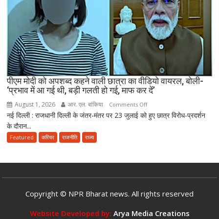
बिल
को
दी
मंजूरी,
अब
10
साल
तक
पीएम मोदी को अपशब्द कहने वाली छात्रा का वीडियो वायरल, बोली-
‘प्रभाव में आ गई थी, बड़ी गलती हो गई, माफ कर दें’
की
सजा
August 1, 2026
आर. एल. बांकिया
on
Comments Off
और
नई दिल्ली : राजधानी दिल्ली के जंतर-मंतर पर 23 जुलाई को हुए छात्र विरोध-प्रदर्शन
पीएम
10
के दौरान...
मोदी
करोड़
को
Featured
करियर
राजनीति
राज्य
तक
अपशब्द
जुर्माने
कहने
का
वाली
प्रावधान
छात्रा
का
Copyright © NPR Bharat news. All rights reserved
वीडियो
वायरल,
Website Developed by:
Arya Media Creations