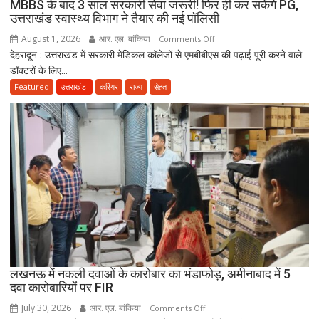
MBBS के बाद 3 साल सरकारी सेवा जरूरी! फिर ही कर सकेंगे PG,
ने
उत्तराखंड स्वास्थ्य विभाग ने तैयार की नई पॉलिसी
जारी
August 1, 2026
आर. एल. बांकिया
on
Comments Off
किया
देहरादून : उत्तराखंड में सरकारी मेडिकल कॉलेजों से एमबीबीएस की पढ़ाई पूरी करने वाले
MBBS
नोटिस
डॉक्टरों के लिए...
के
बाद
Featured
उत्तराखंड
करियर
राज्य
सेहत
3
साल
सरकारी
सेवा
जरूरी!
फिर
ही
कर
सकेंगे
PG,
उत्तराखंड
लखनऊ में नकली दवाओं के कारोबार का भंडाफोड़, अमीनाबाद में 5
स्वास्थ्य
दवा कारोबारियों पर FIR
विभाग
ने
July 30, 2026
आर. एल. बांकिया
on
Comments Off