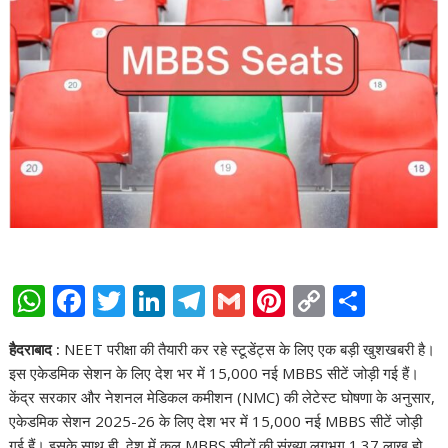
W
F
T
Li
T
G
Pi
C
S
h
ac
w
n
el
m
nt
o
h
हैदराबाद :
NEET परीक्षा की तैयारी कर रहे स्टूडेंट्स के लिए एक बड़ी खुशखबरी है।
at
e
itt
k
e
ai
er
p
ar
इस एकेडमिक सेशन के लिए देश भर में 15,000 नई MBBS सीटें जोड़ी गई हैं।
s
b
er
e
gr
l
e
y
e
केंद्र सरकार और नेशनल मेडिकल कमीशन (NMC) की लेटेस्ट घोषणा के अनुसार,
A
o
dI
a
st
Li
एकेडमिक सेशन 2025-26 के लिए देश भर में 15,000 नई MBBS सीटें जोड़ी
गई हैं। इसके साथ ही, देश में कुल MBBS सीटों की संख्या लगभग 1.37 लाख हो