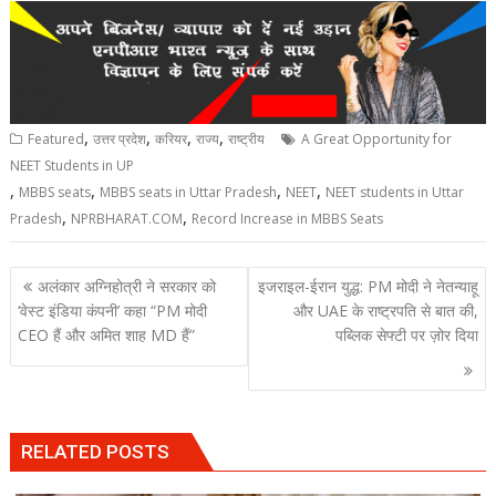
,
,
,
,
Featured
उत्तर प्रदेश
करियर
राज्य
राष्ट्रीय
A Great Opportunity for
NEET Students in UP
,
,
,
,
MBBS seats
MBBS seats in Uttar Pradesh
NEET
NEET students in Uttar
,
,
Pradesh
NPRBHARAT.COM
Record Increase in MBBS Seats
Post
अलंकार अग्निहोत्री ने सरकार को
इजराइल-ईरान युद्ध: PM मोदी ने नेतन्याहू
navigation
‘वेस्ट इंडिया कंपनी’ कहा “PM मोदी
और UAE के राष्ट्रपति से बात की,
CEO हैं और अमित शाह MD हैं”
पब्लिक सेफ्टी पर ज़ोर दिया
RELATED POSTS