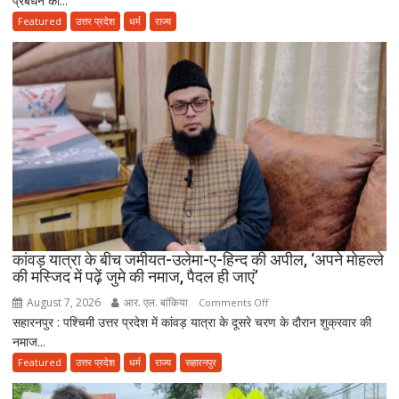
प्रबंधन को...
के
Featured
उत्तर प्रदेश
धर्म
राज्य
‘मंदिर
वापस’
बयान
पर
मुस्लिम
धर्मगुरुओं
की
आपत्ति,
मौलाना
राशिद
सिद्दीकी
ने
कांवड़ यात्रा के बीच जमीयत-उलेमा-ए-हिन्द की अपील, ‘अपने मोहल्ले
की मस्जिद में पढ़ें जुमे की नमाज, पैदल ही जाएं’
उठाए
सवाल
August 7, 2026
आर. एल. बांकिया
on
Comments Off
सहारनपुर : पश्चिमी उत्तर प्रदेश में कांवड़ यात्रा के दूसरे चरण के दौरान शुक्रवार की
कांवड़
नमाज...
यात्रा
के
Featured
उत्तर प्रदेश
धर्म
राज्य
सहारनपुर
बीच