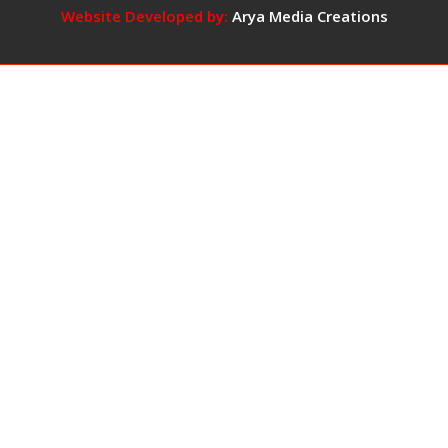
वायरल,
Website Developed by:
Arya Media Creations
बोली-
‘प्रभाव
में
आ
गई
थी,
बड़ी
गलती
हो
गई,
माफ
कर
दें’