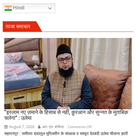
मुस्लिम
Hindi
धर्मगुरुओं
की
आपत्ति,
ताजा समाचार
मौलाना
राशिद
सिद्दीकी
ने
उठाए
सवाल
”इस्लाम नए ज़माने के हिसाब से नहीं, क़ुरआन और सुन्नत के मुताबिक़
चलेगा” : उलेमा
August 7, 2026
आर. एल. बांकिया
on
Comments Off
सहारनपुर : जमीयत दावातुल मुस्लिमीन के संरक्षक व मशहूर देवबंदी उलेमा मौलाना क़ारी
”इस्लाम