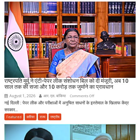
3
साल
सरकारी
सेवा
जरूरी!
फिर
ही
कर
सकेंगे
PG,
उत्तराखंड
स्वास्थ्य
राष्ट्रपति मुर्मू ने एंटी-पेपर लीक संशोधन बिल को दी मंजूरी, अब 10
विभाग
साल तक की सजा और 10 करोड़ तक जुर्माने का प्रावधान
ने
August 1, 2026
आर. एल. बांकिया
on
Comments Off
तैयार
नई दिल्ली : पेपर लीक और परीक्षाओं में अनुचित साधनों के इस्तेमाल के खिलाफ केंद्र
राष्ट्रपति
की
सरकार...
मुर्मू
नई
ने
Featured
करियर
राज्य
राष्ट्रीय
पॉलिसी
एंटी-
पेपर
लीक