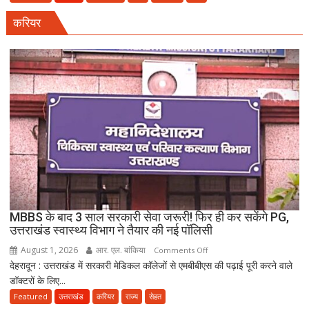
धमाका:
करियर
सहारनपुर
की
पटाखा
फैक्ट्री
में
बिखर
गईं
जिंदगियां,
दो
कारीगरों
की
दर्दनाक
मौत,
MBBS के बाद 3 साल सरकारी सेवा जरूरी! फिर ही कर सकेंगे PG,
दो
उत्तराखंड स्वास्थ्य विभाग ने तैयार की नई पॉलिसी
अब
August 1, 2026
आर. एल. बांकिया
on
Comments Off
भी
देहरादून : उत्तराखंड में सरकारी मेडिकल कॉलेजों से एमबीबीएस की पढ़ाई पूरी करने वाले
MBBS
लापता
डॉक्टरों के लिए...
के
बाद
Featured
उत्तराखंड
करियर
राज्य
सेहत