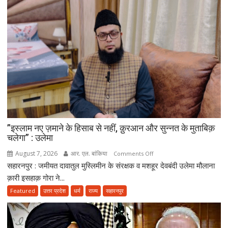
”इस्लाम नए ज़माने के हिसाब से नहीं, क़ुरआन और सुन्नत के मुताबिक़
चलेगा” : उलेमा
August 7, 2026
आर. एल. बांकिया
on
Comments Off
सहारनपुर : जमीयत दावातुल मुस्लिमीन के संरक्षक व मशहूर देवबंदी उलेमा मौलाना
”इस्लाम
नए
क़ारी इसहाक़ गोरा ने...
ज़माने
Featured
उत्तर प्रदेश
धर्म
राज्य
सहारनपुर
के
हिसाब
से