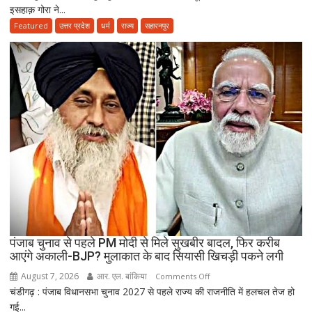
इसहाक़ गोरा ने...
नए
ज़माने
Featured
उत्तर प्रदेश
धर्म
राज्य
सहारनपुर
के
हिसाब
से
नहीं,
क़ुरआन
और
सुन्नत
के
मुताबिक़
चलेगा”
:
उलेमा
पंजाब चुनाव से पहले PM मोदी से मिले सुखबीर बादल, फिर करीब
आएंगे अकाली-BJP? मुलाकात के बाद सियासी खिचड़ी पकने लगी
August 7, 2026
आर. एल. बांकिया
on
Comments Off
चंडीगढ़ : पंजाब विधानसभा चुनाव 2027 से पहले राज्य की राजनीति में हलचल तेज हो
पंजाब
गई...
चुनाव