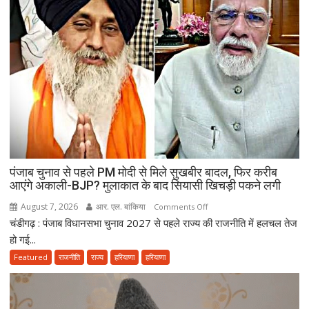
नहीं,
क़ुरआन
और
सुन्नत
के
मुताबिक़
चलेगा”
:
उलेमा
पंजाब चुनाव से पहले PM मोदी से मिले सुखबीर बादल, फिर करीब
आएंगे अकाली-BJP? मुलाकात के बाद सियासी खिचड़ी पकने लगी
August 7, 2026
आर. एल. बांकिया
on
Comments Off
चंडीगढ़ : पंजाब विधानसभा चुनाव 2027 से पहले राज्य की राजनीति में हलचल तेज
पंजाब
चुनाव
हो गई...
से
Featured
राजनीति
राज्य
हरियाणा
हरियाणा
पहले
PM
मोदी