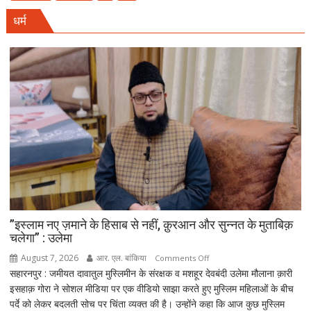
‘मंदिर
धर्म
वापस’
बयान
पर
मुस्लिम
धर्मगुरुओं
की
आपत्ति,
मौलाना
राशिद
सिद्दीकी
ने
उठाए
सवाल
”इस्लाम नए ज़माने के हिसाब से नहीं, क़ुरआन और सुन्नत के मुताबिक़
चलेगा” : उलेमा
August 7, 2026
आर. एल. बांकिया
on
Comments Off
सहारनपुर : जमीयत दावातुल मुस्लिमीन के संरक्षक व मशहूर देवबंदी उलेमा मौलाना क़ारी
”इस्लाम
इसहाक़ गोरा ने सोशल मीडिया पर एक वीडियो साझा करते हुए मुस्लिम महिलाओं के बीच
नए
पर्दे को लेकर बदलती सोच पर चिंता व्यक्त की है। उन्होंने कहा कि आज कुछ मुस्लिम
ज़माने