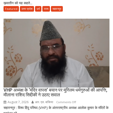
ख़वातीन को यह कहते...
के
हिसाब
Featured
उत्तर प्रदेश
धर्म
राज्य
सहारनपुर
से
नहीं,
क़ुरआन
और
सुन्नत
के
मुताबिक़
चलेगा”
:
उलेमा
VHP अध्यक्ष के ‘मंदिर वापस’ बयान पर मुस्लिम धर्मगुरुओं की आपत्ति,
मौलाना राशिद सिद्दीकी ने उठाए सवाल
August 7, 2026
आर. एल. बांकिया
on
Comments Off
सहारनपुर : विश्व हिंदू परिषद (VHP) के अंतरराष्ट्रीय अध्यक्ष आलोक कुमार के मंदिरों के
VHP
अध्यक्ष