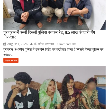
बेटियां,
चिता
पर
अकेले
विदा
हो
गुरुग्राम में फर्जी दिल्ली पुलिस बनकर रेड, ₹25 लाख रंगदारी गैंग
गिरफ्तार
गए
पिता,
August 1, 2026
डॉ. अनिल जगन्नाथ
on
Comments Off
वृद्धाश्रम
गुरुग्राम: स्थानीय पुलिस ने एक ऐसे गिरोह का पर्दाफाश किया है जिसने दिल्ली पुलिस की
गुरुग्राम
में
स्पेशल...
में
कपड़ा
फर्जी
लाइफ स्टाइल
व्यापारी
दिल्ली
की
पुलिस
मौत
बनकर
रेड,
₹25
लाख
रंगदारी
गैंग
गिरफ्तार