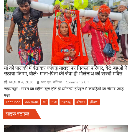
जमीयत-
उलेमा-
ए-
हिन्द
की
अपील,
‘अपने
मोहल्ले
की
मस्जिद
में
मां को पालकी में बैठाकर कांवड़ यात्रा पर निकला परिवार, बेटे-बहुओं ने
पढ़ें
उठाया जिम्मा, बोले- माता-पिता की सेवा ही भोलेनाथ की सच्ची भक्ति
जुमे
August 4, 2026
आर. एल. बांकिया
on
Comments Off
की
सहारनपुर : सावन का महीना शुरू होते ही धर्मनगरी हरिद्वार में कांवड़ियों का सैलाब उमड़
मां
नमाज,
पड़ा...
को
पैदल
पालकी
Featured
उत्तर प्रदेश
धर्म
राज्य
सहारनपुर
हरियाणा
हरियाणा
ही
में
जाएं’
लाइफ स्टाइल
बैठाकर
कांवड़
यात्रा