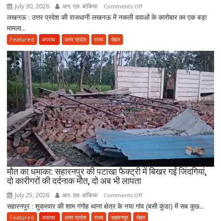
ने
July 30, 2026
आर. एल. बांकिया
on
Comments Off
तैयार
लखनऊ : उत्तर प्रदेश की राजधानी लखनऊ में नकली दवाओं के कारोबार का एक बड़ा
लखनऊ
की
मामला...
में
नई
नकली
Featured
अपराध
उत्तर प्रदेश
राज्य
सेहत
पॉलिसी
दवाओं
के
कारोबार
का
भंडाफोड़,
अमीनाबाद
में
5
दवा
कारोबारियों
पर
FIR
मौत का धमाका: सहारनपुर की पटाखा फैक्ट्री में बिखर गईं जिंदगियां,
दो कारीगरों की दर्दनाक मौत, दो अब भी लापता
July 25, 2026
आर. एल. बांकिया
on
Comments Off
सहारनपुर : शुक्रवार की शाम गंगोह थाना क्षेत्र के नया गांव (बसी कुंडा) में सब कुछ...
मौत
का
Featured
अपराध
उत्तर प्रदेश
राज्य
सहारनपुर
सेहत