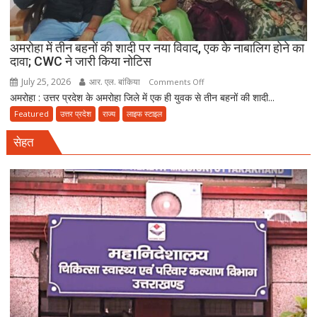
अमरोहा में तीन बहनों की शादी पर नया विवाद, एक के नाबालिग होने का
दावा; CWC ने जारी किया नोटिस
July 25, 2026
आर. एल. बांकिया
on
Comments Off
अमरोहा : उत्तर प्रदेश के अमरोहा जिले में एक ही युवक से तीन बहनों की शादी...
अमरोहा
में
Featured
उत्तर प्रदेश
राज्य
लाइफ स्टाइल
तीन
सेहत
बहनों
की
शादी
पर
नया
विवाद,
एक
के
नाबालिग
होने
का
दावा;