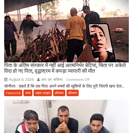
पर
निकला
परिवार,
बेटे-
बहुओं
ने
उठाया
जिम्मा,
बोले-
माता-
पिता के अंतिम संस्कार में नहीं आई आत्मनिर्भर बेटियां, चिता पर अकेले
पिता
विदा हो गए पिता, वृद्धाश्रम में कपड़ा व्यापारी की मौत
की
August 6, 2026
आर. एल. बांकिया
on
Comments Off
सेवा
सोनीपत : कहते हैं कि एक पिता अपने बच्चों की खुशियों के लिए पूरी जिंदगी खपा देता...
पिता
ही
के
Featured
राज्य
लाइफ स्टाइल
हरियाणा
हरियाणा
भोलेनाथ
अंतिम
की
संस्कार
सच्ची
में
भक्ति
नहीं
आई
आत्मनिर्भर