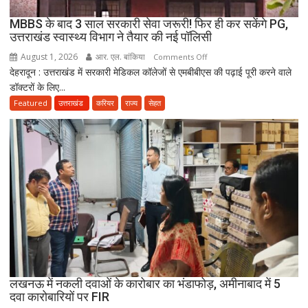
CWC
MBBS के बाद 3 साल सरकारी सेवा जरूरी! फिर ही कर सकेंगे PG,
ने
उत्तराखंड स्वास्थ्य विभाग ने तैयार की नई पॉलिसी
जारी
August 1, 2026
आर. एल. बांकिया
on
Comments Off
किया
देहरादून : उत्तराखंड में सरकारी मेडिकल कॉलेजों से एमबीबीएस की पढ़ाई पूरी करने वाले
MBBS
नोटिस
डॉक्टरों के लिए...
के
बाद
Featured
उत्तराखंड
करियर
राज्य
सेहत
3
साल
सरकारी
सेवा
जरूरी!
फिर
ही
कर
सकेंगे
PG,
उत्तराखंड
लखनऊ में नकली दवाओं के कारोबार का भंडाफोड़, अमीनाबाद में 5
स्वास्थ्य
दवा कारोबारियों पर FIR
विभाग