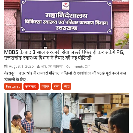
विवाद,
एक
के
नाबालिग
होने
का
दावा;
CWC
MBBS के बाद 3 साल सरकारी सेवा जरूरी! फिर ही कर सकेंगे PG,
ने
उत्तराखंड स्वास्थ्य विभाग ने तैयार की नई पॉलिसी
जारी
August 1, 2026
आर. एल. बांकिया
on
Comments Off
किया
देहरादून : उत्तराखंड में सरकारी मेडिकल कॉलेजों से एमबीबीएस की पढ़ाई पूरी करने वाले
MBBS
नोटिस
डॉक्टरों के लिए...
के
बाद
Featured
उत्तराखंड
करियर
राज्य
सेहत
3
साल
सरकारी
सेवा
जरूरी!
फिर
ही