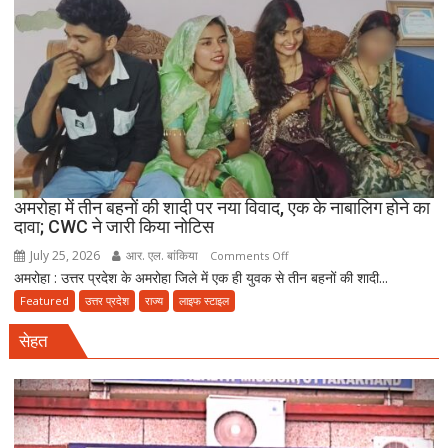
बनकर
रेड,
₹25
लाख
रंगदारी
गैंग
गिरफ्तार
अमरोहा में तीन बहनों की शादी पर नया विवाद, एक के नाबालिग होने का
दावा; CWC ने जारी किया नोटिस
July 25, 2026
आर. एल. बांकिया
on
Comments Off
अमरोहा : उत्तर प्रदेश के अमरोहा जिले में एक ही युवक से तीन बहनों की शादी...
अमरोहा
में
Featured
उत्तर प्रदेश
राज्य
लाइफ स्टाइल
तीन
सेहत
बहनों
की
शादी
पर
नया