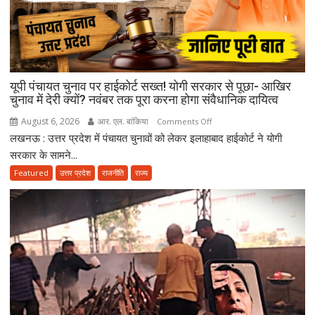
कर
भावुक
हुईं
मायावती,
बेटे
यूपी पंचायत चुनाव पर हाईकोर्ट सख्त! योगी सरकार से पूछा- आखिर
को
चुनाव में देरी क्यों? नवंबर तक पूरा करना होगा संवैधानिक दायित्व
राजनीति
में
August 6, 2026
आर. एल. बांकिया
on
Comments Off
आगे
लखनऊ : उत्तर प्रदेश में पंचायत चुनावों को लेकर इलाहाबाद हाईकोर्ट ने योगी
यूपी
बढ़ाने
पंचायत
सरकार के सामने...
का
चुनाव
Featured
उत्तर प्रदेश
राजनीति
राज्य
किया
पर
ऐलान
हाईकोर्ट
सख्त!
योगी
सरकार
से
पूछा-
आखिर
चुनाव