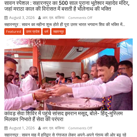
किलोमीटर
सावन स्पेशल : सहारनपुर का 500 साल पुराना भूतेश्वर महादेव मंदिर,
जहां मराठा काल की विरासत में बसती है भोलेनाथ की भक्ति
की
कांवड़
August 3, 2026
आर. एल. बांकिया
on
Comments Off
यात्रा
सहारनपुर : सावन का महीना शुरू होते ही पूरा उत्तर भारत भगवान शिव की भक्ति में...
सावन
पर
स्पेशल
Featured
उत्तर प्रदेश
धर्म
सहारनपुर
निकला
:
परिवार
सहारनपुर
का
500
साल
पुराना
भूतेश्वर
महादेव
मंदिर,
जहां
मराठा
काल
कांवड़ सेवा शिविर में पहुंचे सांसद इमरान मसूद, बोले- हिंदू-मुस्लिम
मिलकर निभाते हैं सेवा की परंपरा
की
विरासत
August 1, 2026
आर. एल. बांकिया
on
Comments Off
में
सहारनपुर : सावन माह में हरिद्वार से गंगाजल लेकर अपने-अपने गंतव्य की ओर बढ़ रहे
कांवड़