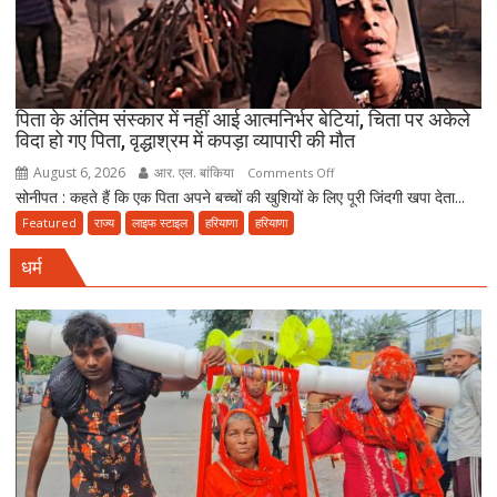
आखिर
चुनाव
में
देरी
क्यों?
पिता के अंतिम संस्कार में नहीं आई आत्मनिर्भर बेटियां, चिता पर अकेले
विदा हो गए पिता, वृद्धाश्रम में कपड़ा व्यापारी की मौत
नवंबर
तक
August 6, 2026
आर. एल. बांकिया
on
Comments Off
पूरा
सोनीपत : कहते हैं कि एक पिता अपने बच्चों की खुशियों के लिए पूरी जिंदगी खपा देता...
पिता
करना
के
Featured
राज्य
लाइफ स्टाइल
हरियाणा
हरियाणा
होगा
अंतिम
संवैधानिक
धर्म
संस्कार
दायित्व
में
नहीं
आई
आत्मनिर्भर
बेटियां,
चिता
पर
अकेले
विदा