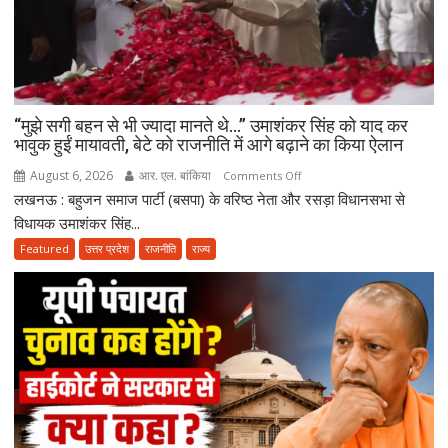
“मुझे सगी बहन से भी ज्यादा मानते थे…” उमाशंकर सिंह को याद कर
भावुक हुईं मायावती, बेटे को राजनीति में आगे बढ़ाने का किया ऐलान
August 6, 2026
आर. एल. बांकिया
on
Comments Off
लखनऊ : बहुजन समाज पार्टी (बसपा) के वरिष्ठ नेता और रसड़ा विधानसभा से
“मुझे
सगी
विधायक उमाशंकर सिंह...
बहन
Featured
उत्तर प्रदेश
राजनीति
राज्य
से
भी
ज्यादा
मानते
थे…”
उमाशंकर
सिंह
को
याद