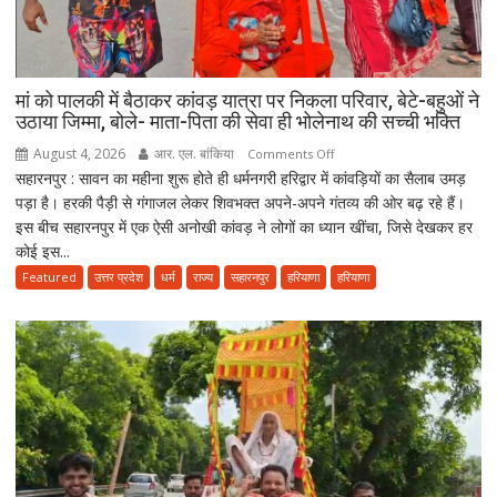
हो
गए
पिता,
वृद्धाश्रम
मां को पालकी में बैठाकर कांवड़ यात्रा पर निकला परिवार, बेटे-बहुओं ने
में
उठाया जिम्मा, बोले- माता-पिता की सेवा ही भोलेनाथ की सच्ची भक्ति
कपड़ा
August 4, 2026
आर. एल. बांकिया
on
Comments Off
व्यापारी
सहारनपुर : सावन का महीना शुरू होते ही धर्मनगरी हरिद्वार में कांवड़ियों का सैलाब उमड़
मां
की
पड़ा है। हरकी पैड़ी से गंगाजल लेकर शिवभक्त अपने-अपने गंतव्य की ओर बढ़ रहे हैं।
को
मौत
इस बीच सहारनपुर में एक ऐसी अनोखी कांवड़ ने लोगों का ध्यान खींचा, जिसे देखकर हर
पालकी
कोई इस...
में
बैठाकर
Featured
उत्तर प्रदेश
धर्म
राज्य
सहारनपुर
हरियाणा
हरियाणा
कांवड़
यात्रा
पर
निकला
परिवार,
बेटे-
बहुओं
ने
उठाया