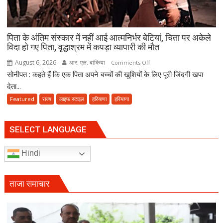
में
देरी
क्यों?
पिता के अंतिम संस्कार में नहीं आई आत्मनिर्भर बेटियां, चिता पर अकेले
नवंबर
विदा हो गए पिता, वृद्धाश्रम में कपड़ा व्यापारी की मौत
तक
पूरा
August 6, 2026
आर. एल. बांकिया
on
Comments Off
करना
सोनीपत : कहते हैं कि एक पिता अपने बच्चों की खुशियों के लिए पूरी जिंदगी खपा
पिता
होगा
के
देता...
संवैधानिक
अंतिम
Featured
राज्य
लाइफ स्टाइल
हरियाणा
हरियाणा
दायित्व
संस्कार
में
नहीं
SELECT LANGUAGE
आई
आत्मनिर्भर
Hindi
बेटियां,
चिता
पर
ताजा समाचार
अकेले
विदा
हो