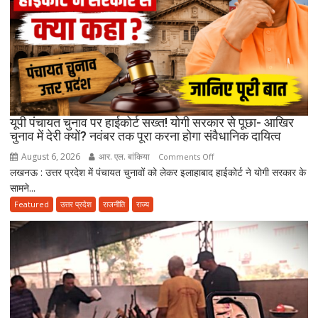
सिंह
को
याद
कर
भावुक
हुईं
मायावती,
बेटे
यूपी पंचायत चुनाव पर हाईकोर्ट सख्त! योगी सरकार से पूछा- आखिर
को
चुनाव में देरी क्यों? नवंबर तक पूरा करना होगा संवैधानिक दायित्व
राजनीति
August 6, 2026
आर. एल. बांकिया
on
Comments Off
में
लखनऊ : उत्तर प्रदेश में पंचायत चुनावों को लेकर इलाहाबाद हाईकोर्ट ने योगी सरकार के
यूपी
आगे
सामने...
पंचायत
बढ़ाने
चुनाव
Featured
उत्तर प्रदेश
राजनीति
राज्य
का
पर
किया
हाईकोर्ट
ऐलान
सख्त!
योगी
सरकार
से
पूछा-