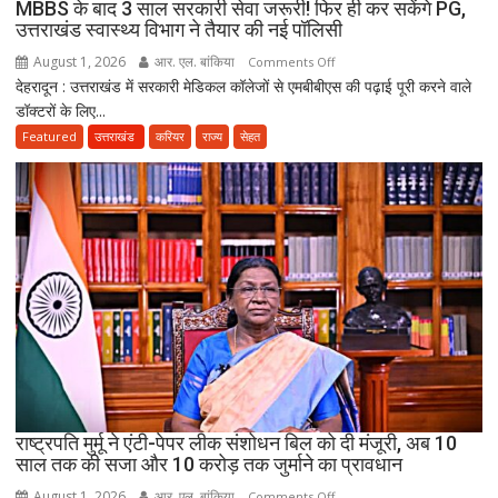
MBBS के बाद 3 साल सरकारी सेवा जरूरी! फिर ही कर सकेंगे PG,
दो
उत्तराखंड स्वास्थ्य विभाग ने तैयार की नई पॉलिसी
अब
August 1, 2026
आर. एल. बांकिया
on
Comments Off
भी
देहरादून : उत्तराखंड में सरकारी मेडिकल कॉलेजों से एमबीबीएस की पढ़ाई पूरी करने वाले
MBBS
लापता
डॉक्टरों के लिए...
के
बाद
Featured
उत्तराखंड
करियर
राज्य
सेहत
3
साल
सरकारी
सेवा
जरूरी!
फिर
ही
कर
सकेंगे
PG,
उत्तराखंड
स्वास्थ्य
राष्ट्रपति मुर्मू ने एंटी-पेपर लीक संशोधन बिल को दी मंजूरी, अब 10
विभाग
साल तक की सजा और 10 करोड़ तक जुर्माने का प्रावधान
ने
August 1, 2026
आर. एल. बांकिया
on
Comments Off