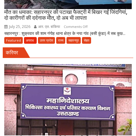
पर
FIR
मौत का धमाका: सहारनपुर की पटाखा फैक्ट्री में बिखर गईं जिंदगियां,
दो कारीगरों की दर्दनाक मौत, दो अब भी लापता
July 25, 2026
आर. एल. बांकिया
on
Comments Off
सहारनपुर : शुक्रवार की शाम गंगोह थाना क्षेत्र के नया गांव (बसी कुंडा) में सब कुछ...
मौत
का
Featured
अपराध
उत्तर प्रदेश
राज्य
सहारनपुर
सेहत
धमाका:
करियर
सहारनपुर
की
पटाखा
फैक्ट्री
में
बिखर
गईं
जिंदगियां,
दो
कारीगरों
की
दर्दनाक
मौत,