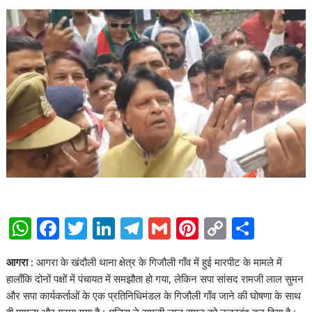
W
F
T
Li
T
G
Pi
C
S
h
ac
w
n
el
m
nt
o
h
आगरा :
आगरा के खंदौली थाना क्षेत्र के गिजौली गाँव में हुई मारपीट के मामले में
at
e
itt
k
e
ai
er
p
ar
हालाँकि दोनों पक्षों में पंचायत में समझौता हो गया, लेकिन सपा सांसद रामजी लाल सुमन
s
b
er
e
gr
l
e
y
e
और सपा कार्यकर्ताओं के एक प्रतिनिधिमंडल के गिजौली गाँव जाने की घोषणा के साथ
ही मामला और गरमा गया है। पुलिस ने रामजी लाल सुमन को नज़रबंद कर दिया है।