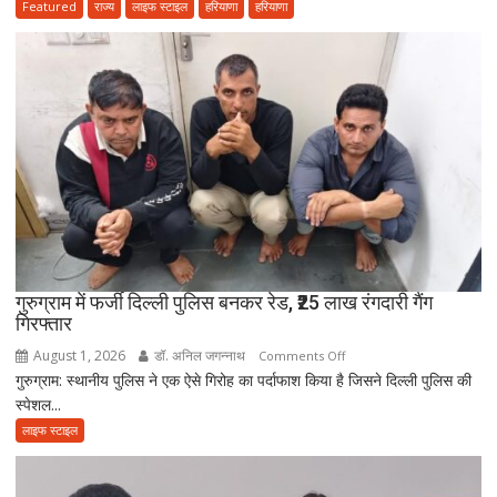
के
Featured
राज्य
लाइफ स्टाइल
हरियाणा
हरियाणा
अंतिम
संस्कार
में
नहीं
आई
आत्मनिर्भर
बेटियां,
चिता
पर
अकेले
विदा
हो
गुरुग्राम में फर्जी दिल्ली पुलिस बनकर रेड, ₹25 लाख रंगदारी गैंग
गिरफ्तार
गए
पिता,
August 1, 2026
डॉ. अनिल जगन्नाथ
on
Comments Off
वृद्धाश्रम
गुरुग्राम: स्थानीय पुलिस ने एक ऐसे गिरोह का पर्दाफाश किया है जिसने दिल्ली पुलिस की
गुरुग्राम
में
स्पेशल...
में
कपड़ा
फर्जी
लाइफ स्टाइल
व्यापारी
दिल्ली
की
पुलिस
मौत