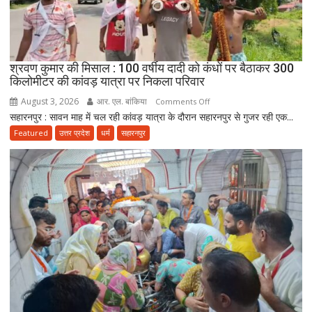
जिम्मा,
बोले-
माता-
पिता
श्रवण कुमार की मिसाल : 100 वर्षीय दादी को कंधों पर बैठाकर 300
की
किलोमीटर की कांवड़ यात्रा पर निकला परिवार
सेवा
August 3, 2026
आर. एल. बांकिया
on
Comments Off
ही
सहारनपुर : सावन माह में चल रही कांवड़ यात्रा के दौरान सहारनपुर से गुजर रही एक...
श्रवण
भोलेनाथ
कुमार
Featured
उत्तर प्रदेश
धर्म
सहारनपुर
की
की
सच्ची
मिसाल
भक्ति
:
100
वर्षीय
दादी
को
कंधों
पर
बैठाकर
300