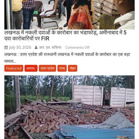
कर
सकेंगे
PG,
उत्तराखंड
लखनऊ में नकली दवाओं के कारोबार का भंडाफोड़, अमीनाबाद में 5
स्वास्थ्य
दवा कारोबारियों पर FIR
विभाग
ने
July 30, 2026
आर. एल. बांकिया
on
Comments Off
तैयार
लखनऊ : उत्तर प्रदेश की राजधानी लखनऊ में नकली दवाओं के कारोबार का एक बड़ा
लखनऊ
की
मामला...
में
नई
नकली
Featured
अपराध
उत्तर प्रदेश
राज्य
सेहत
पॉलिसी
दवाओं
के
कारोबार
का
भंडाफोड़,
अमीनाबाद
में
5
दवा
कारोबारियों