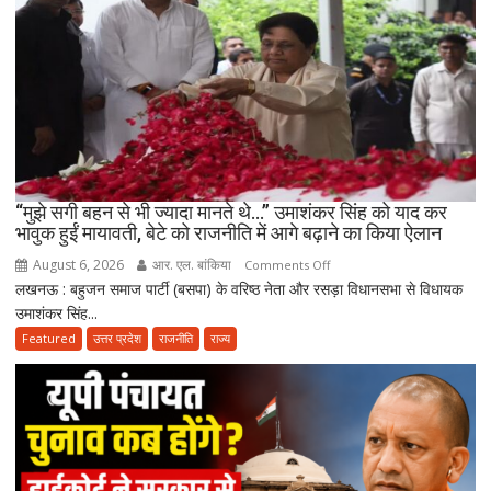
गए
पिता,
वृद्धाश्रम
में
कपड़ा
व्यापारी
की
मौत
“मुझे सगी बहन से भी ज्यादा मानते थे…” उमाशंकर सिंह को याद कर
भावुक हुईं मायावती, बेटे को राजनीति में आगे बढ़ाने का किया ऐलान
August 6, 2026
आर. एल. बांकिया
on
Comments Off
लखनऊ : बहुजन समाज पार्टी (बसपा) के वरिष्ठ नेता और रसड़ा विधानसभा से विधायक
“मुझे
उमाशंकर सिंह...
सगी
बहन
Featured
उत्तर प्रदेश
राजनीति
राज्य
से
भी
ज्यादा
मानते
थे…”
उमाशंकर