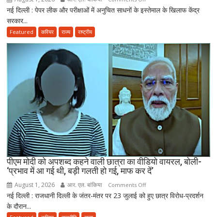
तैयार
नई दिल्ली : पेपर लीक और परीक्षाओं में अनुचित साधनों के इस्तेमाल के खिलाफ केंद्र
राष्ट्रपति
की
सरकार...
मुर्मू
नई
ने
Featured
करियर
राज्य
राष्ट्रीय
पॉलिसी
एंटी-
पेपर
लीक
संशोधन
बिल
को
दी
मंजूरी,
अब
10
साल
तक
पीएम मोदी को अपशब्द कहने वाली छात्रा का वीडियो वायरल, बोली-
‘प्रभाव में आ गई थी, बड़ी गलती हो गई, माफ कर दें’
की
सजा
August 1, 2026
आर. एल. बांकिया
on
Comments Off
और
नई दिल्ली : राजधानी दिल्ली के जंतर-मंतर पर 23 जुलाई को हुए छात्र विरोध-प्रदर्शन
पीएम
10
के दौरान...
मोदी
करोड़
को