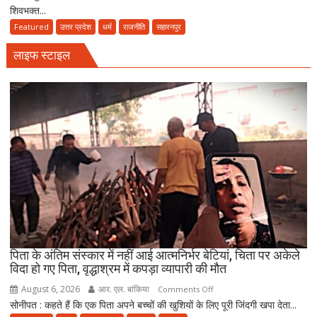
बसती
शिवभक्त...
सेवा
है
शिविर
Featured
उत्तर प्रदेश
धर्म
राजनीति
सहारनपुर
भोलेनाथ
में
की
लाइफ स्टाइल
पहुंचे
भक्ति
सांसद
इमरान
मसूद,
बोले-
हिंदू-
मुस्लिम
मिलकर
निभाते
हैं
सेवा
की
परंपरा
पिता के अंतिम संस्कार में नहीं आई आत्मनिर्भर बेटियां, चिता पर अकेले
विदा हो गए पिता, वृद्धाश्रम में कपड़ा व्यापारी की मौत
August 6, 2026
आर. एल. बांकिया
on
Comments Off
सोनीपत : कहते हैं कि एक पिता अपने बच्चों की खुशियों के लिए पूरी जिंदगी खपा देता...
पिता