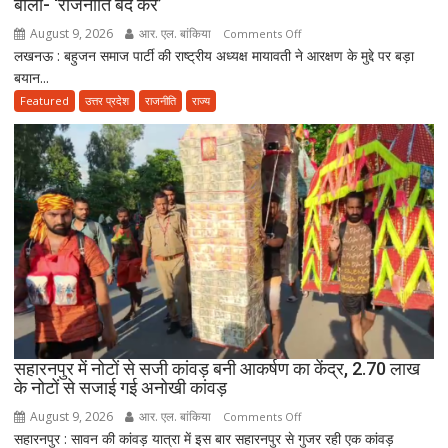
बोलीं- ‘राजनीति बंद करें’
August 9, 2026
आर. एल. बांकिया
on
Comments Off
लखनऊ : बहुजन समाज पार्टी की राष्ट्रीय अध्यक्ष मायावती ने आरक्षण के मुद्दे पर बड़ा
आरक्षण
बयान...
पर
मायावती
Featured
उत्तर प्रदेश
राजनीति
राज्य
का
बड़ा
बयान,
RSS
प्रमुख
पर
साधा
निशाना;
बोलीं-
‘राजनीति
बंद
करें’
सहारनपुर में नोटों से सजी कांवड़ बनी आकर्षण का केंद्र, 2.70 लाख
के नोटों से सजाई गई अनोखी कांवड़
August 9, 2026
आर. एल. बांकिया
on
Comments Off
सहारनपुर : सावन की कांवड़ यात्रा में इस बार सहारनपुर से गुजर रही एक कांवड़
सहारनपुर