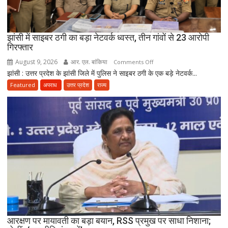
झांसी में साइबर ठगी का बड़ा नेटवर्क ध्वस्त, तीन गांवों से 23 आरोपी
गिरफ्तार
August 9, 2026
आर. एल. बांकिया
on
Comments Off
झांसी : उत्तर प्रदेश के झांसी जिले में पुलिस ने साइबर ठगी के एक बड़े नेटवर्क...
झांसी
में
Featured
अपराध
उत्तर प्रदेश
राज्य
साइबर
ठगी
का
बड़ा
नेटवर्क
ध्वस्त,
तीन
गांवों
से
23
आरोपी
गिरफ्तार
आरक्षण पर मायावती का बड़ा बयान, RSS प्रमुख पर साधा निशाना;