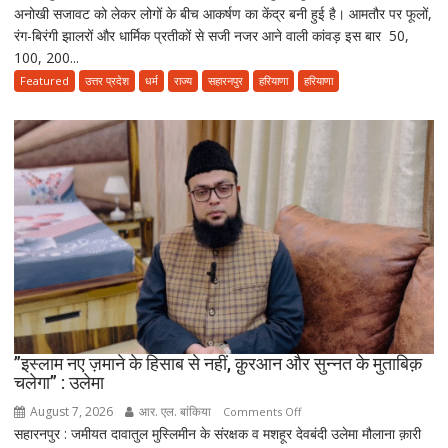
अनोखी सजावट को लेकर लोगों के बीच आकर्षण का केंद्र बनी हुई है। आमतौर पर फूलों,
में
रंग-बिरंगी झालरों और धार्मिक प्रतीकों से सजी नजर आने वाली कांवड़ इस बार 50,
नोटों
100, 200...
से
सजी
Featured
उत्तर प्रदेश
धर्म
राज्य
सहारनपुर
हरियाणा
हरियाणा
कांवड़
बनी
आकर्षण
का
केंद्र,
2.70
लाख
के
नोटों
से
सजाई
गई
”इस्लाम नए ज़माने के हिसाब से नहीं, क़ुरआन और सुन्नत के मुताबिक़
अनोखी
चलेगा” : उलेमा
कांवड़
August 7, 2026
आर. एल. बांकिया
on
Comments Off
सहारनपुर : जमीयत दावातुल मुस्लिमीन के संरक्षक व मशहूर देवबंदी उलेमा मौलाना क़ारी
”इस्लाम