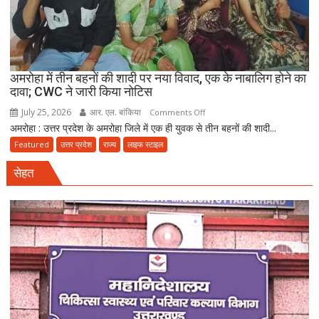
गैंग
गिरफ्तार
अमरोहा में तीन बहनों की शादी पर नया विवाद, एक के नाबालिग होने का
दावा; CWC ने जारी किया नोटिस
July 25, 2026
आर. एल. बांकिया
on
Comments Off
अमरोहा : उत्तर प्रदेश के अमरोहा जिले में एक ही युवक से तीन बहनों की शादी...
अमरोहा
में
Featured
उत्तर प्रदेश
राज्य
लाइफ स्टाइल
तीन
सेहत
बहनों
की
शादी
पर
नया
विवाद,
एक
के
नाबालिग
होने