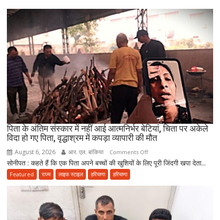
उलेमा-
ए-
हिन्द
की
अपील,
‘अपने
मोहल्ले
की
मस्जिद
में
पढ़ें
जुमे
पिता के अंतिम संस्कार में नहीं आई आत्मनिर्भर बेटियां, चिता पर अकेले
की
विदा हो गए पिता, वृद्धाश्रम में कपड़ा व्यापारी की मौत
नमाज,
August 6, 2026
आर. एल. बांकिया
on
Comments Off
पैदल
सोनीपत : कहते हैं कि एक पिता अपने बच्चों की खुशियों के लिए पूरी जिंदगी खपा देता...
पिता
ही
के
Featured
राज्य
लाइफ स्टाइल
हरियाणा
हरियाणा
जाएं’
अंतिम
संस्कार
में
नहीं