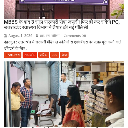
का
दावा;
CWC
MBBS के बाद 3 साल सरकारी सेवा जरूरी! फिर ही कर सकेंगे PG,
ने
उत्तराखंड स्वास्थ्य विभाग ने तैयार की नई पॉलिसी
जारी
August 1, 2026
आर. एल. बांकिया
on
Comments Off
किया
देहरादून : उत्तराखंड में सरकारी मेडिकल कॉलेजों से एमबीबीएस की पढ़ाई पूरी करने वाले
MBBS
नोटिस
डॉक्टरों के लिए...
के
बाद
Featured
उत्तराखंड
करियर
राज्य
सेहत
3
साल
सरकारी
सेवा
जरूरी!
फिर
ही
कर
सकेंगे
PG,
उत्तराखंड