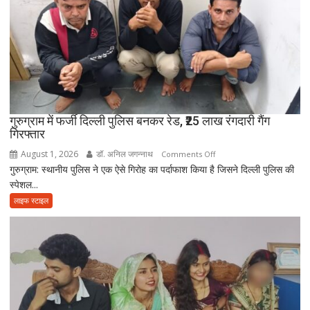
आई
आत्मनिर्भर
बेटियां,
चिता
पर
अकेले
विदा
हो
गुरुग्राम में फर्जी दिल्ली पुलिस बनकर रेड, ₹25 लाख रंगदारी गैंग
गिरफ्तार
गए
पिता,
August 1, 2026
डॉ. अनिल जगन्नाथ
on
Comments Off
वृद्धाश्रम
गुरुग्राम: स्थानीय पुलिस ने एक ऐसे गिरोह का पर्दाफाश किया है जिसने दिल्ली पुलिस की
गुरुग्राम
में
स्पेशल...
में
कपड़ा
फर्जी
लाइफ स्टाइल
व्यापारी
दिल्ली
की
पुलिस
मौत
बनकर
रेड,
₹25
लाख
रंगदारी