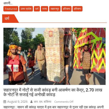
अपनी...
में
नोटों
Featured
उत्तर प्रदेश
धर्म
राज्य
सहारनपुर
हरियाणा
हरियाणा
से
धर्म
सजी
कांवड़
बनी
आकर्षण
का
केंद्र,
2.70
लाख
के
नोटों
से
सजाई
गई
अनोखी
सहारनपुर में नोटों से सजी कांवड़ बनी आकर्षण का केंद्र, 2.70 लाख
के नोटों से सजाई गई अनोखी कांवड़
कांवड़
August 9, 2026
आर. एल. बांकिया
on
Comments Off
सहारनपुर : सावन की कांवड़ यात्रा में इस बार सहारनपुर से गुजर रही एक कांवड़ अपनी
सहारनपुर