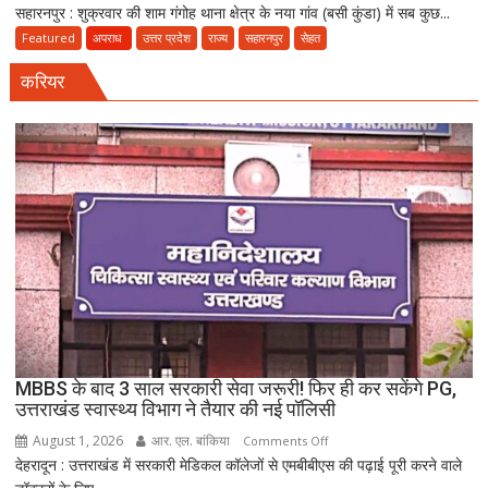
सहारनपुर : शुक्रवार की शाम गंगोह थाना क्षेत्र के नया गांव (बसी कुंडा) में सब कुछ...
मौत
का
Featured
अपराध
उत्तर प्रदेश
राज्य
सहारनपुर
सेहत
धमाका:
करियर
सहारनपुर
की
पटाखा
फैक्ट्री
में
बिखर
गईं
जिंदगियां,
दो
कारीगरों
की
दर्दनाक
मौत,
MBBS के बाद 3 साल सरकारी सेवा जरूरी! फिर ही कर सकेंगे PG,
दो
उत्तराखंड स्वास्थ्य विभाग ने तैयार की नई पॉलिसी
अब
August 1, 2026
आर. एल. बांकिया
on
Comments Off
भी
देहरादून : उत्तराखंड में सरकारी मेडिकल कॉलेजों से एमबीबीएस की पढ़ाई पूरी करने वाले
MBBS
लापता
के