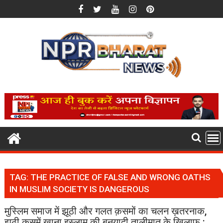
Skip
to
content
TAG:
THE PRACTICE OF FALSE AND WRONG OATHS
IN MUSLIM SOCIETY IS DANGEROUS
मुस्लिम समाज में झूठी और गलत क़समों का चलन ख़तरनाक,
झूठी कसमें खाना इस्लाम की बुनयादी तालीमात के खिलाफ :