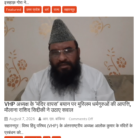
इसहाक़ गोरा ने...
नए
ज़माने
Featured
उत्तर प्रदेश
धर्म
राज्य
सहारनपुर
के
हिसाब
से
नहीं,
क़ुरआन
और
सुन्नत
के
मुताबिक़
चलेगा”
:
उलेमा
VHP अध्यक्ष के ‘मंदिर वापस’ बयान पर मुस्लिम धर्मगुरुओं की आपत्ति,
मौलाना राशिद सिद्दीकी ने उठाए सवाल
August 7, 2026
आर. एल. बांकिया
on
Comments Off
सहारनपुर : विश्व हिंदू परिषद (VHP) के अंतरराष्ट्रीय अध्यक्ष आलोक कुमार के मंदिरों के
VHP
प्रबंधन को...
अध्यक्ष