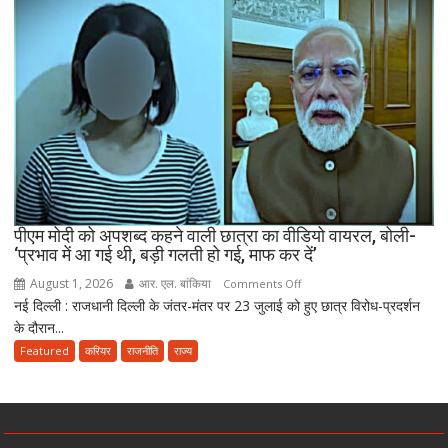
पेपर
लीक
संशोधन
बिल
को
दी
मंजूरी,
अब
10
साल
तक
पीएम मोदी को अपशब्द कहने वाली छात्रा का वीडियो वायरल, बोली-
‘प्रभाव में आ गई थी, बड़ी गलती हो गई, माफ कर दें’
की
सजा
August 1, 2026
आर. एल. बांकिया
on
Comments Off
और
नई दिल्ली : राजधानी दिल्ली के जंतर-मंतर पर 23 जुलाई को हुए छात्र विरोध-प्रदर्शन
पीएम
10
के दौरान...
मोदी
करोड़
को
Featured
करियर
राजनीति
राज्य
तक
अपशब्द
जुर्माने
कहने
का
वाली
प्रावधान
छात्रा