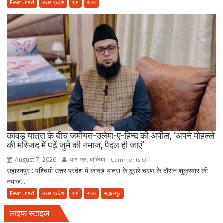
के
Featured
उत्तर प्रदेश
धर्म
राज्य
‘मंदिर
वापस’
बयान
पर
मुस्लिम
धर्मगुरुओं
की
आपत्ति,
मौलाना
राशिद
सिद्दीकी
ने
कांवड़ यात्रा के बीच जमीयत-उलेमा-ए-हिन्द की अपील, ‘अपने मोहल्ले
की मस्जिद में पढ़ें जुमे की नमाज, पैदल ही जाएं’
उठाए
सवाल
August 7, 2026
आर. एल. बांकिया
on
Comments Off
सहारनपुर : पश्चिमी उत्तर प्रदेश में कांवड़ यात्रा के दूसरे चरण के दौरान शुक्रवार की
कांवड़
नमाज...
यात्रा
के
Featured
उत्तर प्रदेश
धर्म
राज्य
सहारनपुर
बीच
लाइफ स्टाइल
जमीयत-