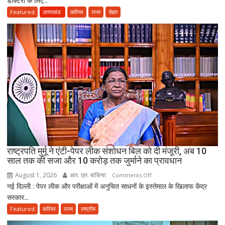
डॉक्टरों के लिए...
बाद
Featured
उत्तराखंड
करियर
राज्य
सेहत
3
साल
सरकारी
सेवा
जरूरी!
फिर
ही
कर
सकेंगे
PG,
उत्तराखंड
स्वास्थ्य
राष्ट्रपति मुर्मू ने एंटी-पेपर लीक संशोधन बिल को दी मंजूरी, अब 10
विभाग
साल तक की सजा और 10 करोड़ तक जुर्माने का प्रावधान
ने
August 1, 2026
आर. एल. बांकिया
on
Comments Off
तैयार
नई दिल्ली : पेपर लीक और परीक्षाओं में अनुचित साधनों के इस्तेमाल के खिलाफ केंद्र
राष्ट्रपति
की
सरकार...
मुर्मू
नई
ने
Featured
करियर
राज्य
राष्ट्रीय
पॉलिसी
एंटी-