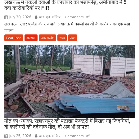
लखनऊ में नकली दवाओं के कारोबार का भंडाफोड़, अमीनाबाद में 5
स्वास्थ्य
दवा कारोबारियों पर FIR
विभाग
ने
July 30, 2026
आर. एल. बांकिया
on
Comments Off
तैयार
लखनऊ : उत्तर प्रदेश की राजधानी लखनऊ में नकली दवाओं के कारोबार का एक बड़ा
लखनऊ
की
मामला...
में
नई
नकली
Featured
अपराध
उत्तर प्रदेश
राज्य
सेहत
पॉलिसी
दवाओं
के
कारोबार
का
भंडाफोड़,
अमीनाबाद
में
5
दवा
कारोबारियों
पर
FIR
मौत का धमाका: सहारनपुर की पटाखा फैक्ट्री में बिखर गईं जिंदगियां,
दो कारीगरों की दर्दनाक मौत, दो अब भी लापता
July 25, 2026
आर. एल. बांकिया
on
Comments Off