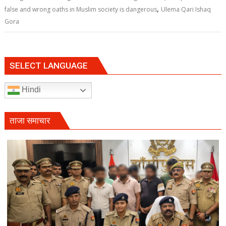
,
false and wrong oaths in Muslim society is dangerous
Ulema Qari Ishaq
Gora
SELECT LANGUAGE
Hindi
ताजा समाचार