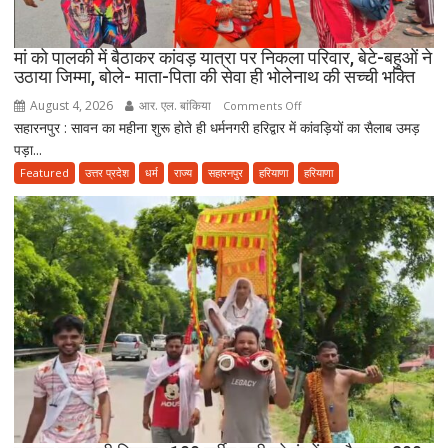
पढ़ें
जुमे
की
मां को पालकी में बैठाकर कांवड़ यात्रा पर निकला परिवार, बेटे-बहुओं ने
उठाया जिम्मा, बोले- माता-पिता की सेवा ही भोलेनाथ की सच्ची भक्ति
नमाज,
पैदल
August 4, 2026
आर. एल. बांकिया
on
Comments Off
ही
सहारनपुर : सावन का महीना शुरू होते ही धर्मनगरी हरिद्वार में कांवड़ियों का सैलाब उमड़
मां
जाएं’
पड़ा...
को
पालकी
Featured
उत्तर प्रदेश
धर्म
राज्य
सहारनपुर
हरियाणा
हरियाणा
में
बैठाकर
कांवड़
यात्रा
पर
निकला
परिवार,
बेटे-
बहुओं
ने
उठाया
जिम्मा,