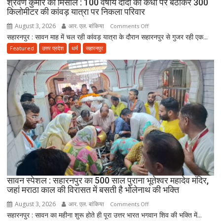
श्रवण कुमार की मिसाल : 100 वर्षीय दादी को कंधों पर बैठाकर 300
बोले-
किलोमीटर की कांवड़ यात्रा पर निकला परिवार
माता-
August 3, 2026
आर. एल. बांकिया
on
पिता
Comments Off
सहारनपुर : सावन माह में चल रही कांवड़ यात्रा के दौरान सहारनपुर से गुजर रही एक...
श्रवण
की
कुमार
सेवा
Featured
उत्तर प्रदेश
धर्म
सहारनपुर
की
ही
मिसाल
भोलेनाथ
:
की
100
सच्ची
वर्षीय
भक्ति
दादी
को
कंधों
पर
बैठाकर
300
किलोमीटर
सावन स्पेशल : सहारनपुर का 500 साल पुराना भूतेश्वर महादेव मंदिर,
जहां मराठा काल की विरासत में बसती है भोलेनाथ की भक्ति
की
कांवड़
August 3, 2026
आर. एल. बांकिया
on
Comments Off
यात्रा
सहारनपुर : सावन का महीना शुरू होते ही पूरा उत्तर भारत भगवान शिव की भक्ति में...
सावन
पर