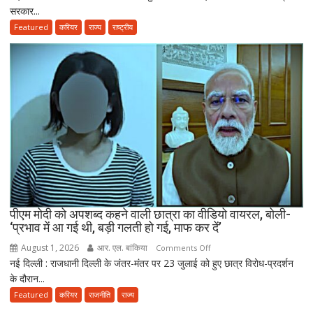
सरकार...
मुर्मू
नई
ने
Featured
करियर
राज्य
राष्ट्रीय
पॉलिसी
एंटी-
पेपर
लीक
संशोधन
बिल
को
दी
मंजूरी,
अब
10
साल
तक
पीएम मोदी को अपशब्द कहने वाली छात्रा का वीडियो वायरल, बोली-
‘प्रभाव में आ गई थी, बड़ी गलती हो गई, माफ कर दें’
की
सजा
August 1, 2026
आर. एल. बांकिया
on
Comments Off
और
नई दिल्ली : राजधानी दिल्ली के जंतर-मंतर पर 23 जुलाई को हुए छात्र विरोध-प्रदर्शन
पीएम
10
के दौरान...
मोदी
करोड़
को
Featured
करियर
राजनीति
राज्य
तक
अपशब्द