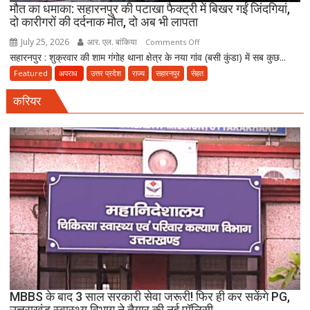
FIR
मौत का धमाका: सहारनपुर की पटाखा फैक्ट्री में बिखर गईं जिंदगियां,
दो कारीगरों की दर्दनाक मौत, दो अब भी लापता
July 25, 2026
आर. एल. बांकिया
on
Comments Off
सहारनपुर : शुक्रवार की शाम गंगोह थाना क्षेत्र के नया गांव (बसी कुंडा) में सब कुछ...
मौत
का
Featured
अपराध
उत्तर प्रदेश
राज्य
सहारनपुर
सेहत
धमाका:
करियर
सहारनपुर
की
पटाखा
फैक्ट्री
में
बिखर
गईं
जिंदगियां,
दो
कारीगरों
की
दर्दनाक
मौत,
MBBS के बाद 3 साल सरकारी सेवा जरूरी! फिर ही कर सकेंगे PG,
दो
उत्तराखंड स्वास्थ्य विभाग ने तैयार की नई पॉलिसी