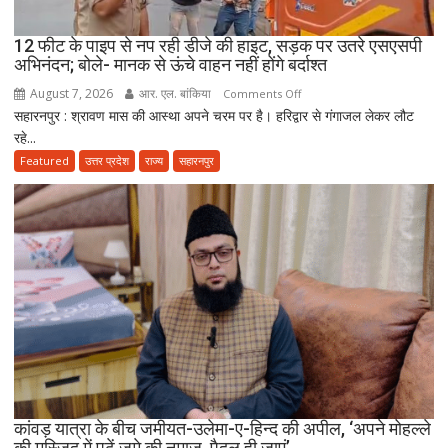
शूटरों
पर
12 फीट के पाइप से नप रही डीजे की हाइट, सड़क पर उतरे एसएसपी
75-
अभिनंदन; बोले- मानक से ऊंचे वाहन नहीं होंगे बर्दाश्त
75
August 7, 2026
आर. एल. बांकिया
on
Comments Off
हजार
सहारनपुर : श्रावण मास की आस्था अपने चरम पर है। हरिद्वार से गंगाजल लेकर लौट
12
का
रहे...
फीट
जुर्माना
के
Featured
उत्तर प्रदेश
राज्य
सहारनपुर
पाइप
से
नप
रही
डीजे
की
हाइट,
सड़क
पर
उतरे
एसएसपी
अभिनंदन;
कांवड़ यात्रा के बीच जमीयत-उलेमा-ए-हिन्द की अपील, ‘अपने मोहल्ले
की मस्जिद में पढ़ें जुमे की नमाज, पैदल ही जाएं’
बोले-