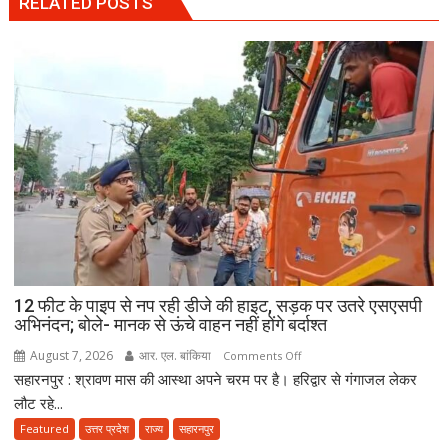
RELATED POSTS
12 फीट के पाइप से नप रही डीजे की हाइट, सड़क पर उतरे एसएसपी
अभिनंदन; बोले- मानक से ऊंचे वाहन नहीं होंगे बर्दाश्त
August 7, 2026
आर. एल. बांकिया
on
Comments Off
सहारनपुर : श्रावण मास की आस्था अपने चरम पर है। हरिद्वार से गंगाजल लेकर
12
फीट
लौट रहे...
के
Featured
उत्तर प्रदेश
राज्य
सहारनपुर
पाइप