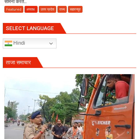
सामना करते...
में
Featured
अपराध
उत्तर प्रदेश
राज्य
सहारनपुर
13
साल
बाद
SELECT LANGUAGE
आया
फैसला,
Hindi
सीओ
के
गनर
ताजा समाचार
राहुल
ढाका
के
हत्यारों
को
उम्रकैद,
मुकीम
काला
गैंग
के
दो