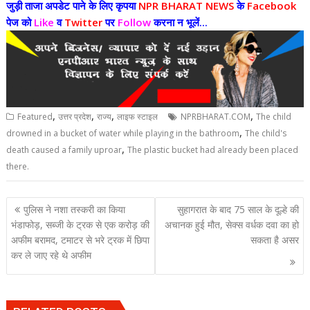
जुड़ी ताजा अपडेट पाने के लिए कृपया
NPR BHARAT NEWS
के
Facebook
पेज को
Like
व
Twitter
पर
Follow
करना न भूलें...
,
,
,
,
Featured
उत्तर प्रदेश
राज्य
लाइफ स्टाइल
NPRBHARAT.COM
The child
,
drowned in a bucket of water while playing in the bathroom
The child's
,
death caused a family uproar
The plastic bucket had already been placed
there.
Post
पुलिस ने नशा तस्करी का किया
सुहागरात के बाद 75 साल के दूल्हे की
navigation
भंडाफोड़, सब्जी के ट्रक से एक करोड़ की
अचानक हुई मौत, सेक्स वर्धक दवा का हो
अफीम बरामद, टमाटर से भरे ट्रक में छिपा
सकता है असर
कर ले जाए रहे थे अफीम