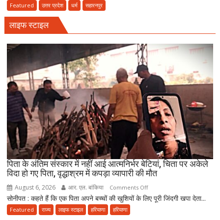
स्पेशल
Featured
उत्तर प्रदेश
धर्म
सहारनपुर
निकला
:
परिवार
लाइफ स्टाइल
सहारनपुर
का
500
साल
पुराना
भूतेश्वर
महादेव
मंदिर,
जहां
मराठा
काल
की
विरासत
पिता के अंतिम संस्कार में नहीं आई आत्मनिर्भर बेटियां, चिता पर अकेले
में
विदा हो गए पिता, वृद्धाश्रम में कपड़ा व्यापारी की मौत
बसती
August 6, 2026
आर. एल. बांकिया
on
Comments Off
है
सोनीपत : कहते हैं कि एक पिता अपने बच्चों की खुशियों के लिए पूरी जिंदगी खपा देता...
पिता
भोलेनाथ
के
Featured
राज्य
लाइफ स्टाइल
हरियाणा
हरियाणा
की
अंतिम