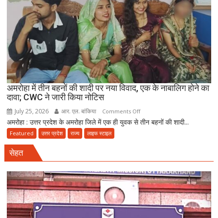
₹25
लाख
रंगदारी
गैंग
गिरफ्तार
अमरोहा में तीन बहनों की शादी पर नया विवाद, एक के नाबालिग होने का
दावा; CWC ने जारी किया नोटिस
July 25, 2026
आर. एल. बांकिया
on
Comments Off
अमरोहा : उत्तर प्रदेश के अमरोहा जिले में एक ही युवक से तीन बहनों की शादी...
अमरोहा
में
Featured
उत्तर प्रदेश
राज्य
लाइफ स्टाइल
तीन
सेहत
बहनों
की
शादी
पर
नया
विवाद,
एक