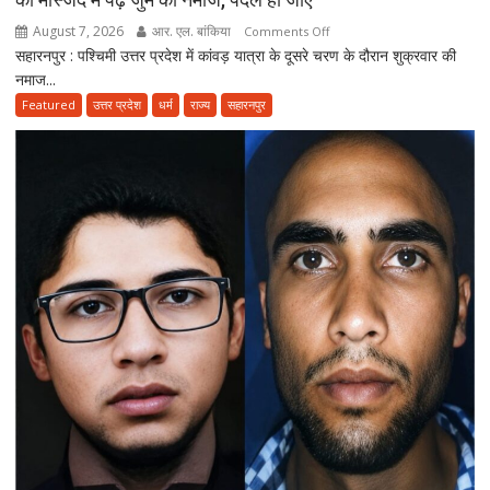
मानक
August 7, 2026
आर. एल. बांकिया
on
Comments Off
से
सहारनपुर : पश्चिमी उत्तर प्रदेश में कांवड़ यात्रा के दूसरे चरण के दौरान शुक्रवार की
कांवड़
ऊंचे
नमाज...
यात्रा
वाहन
के
Featured
उत्तर प्रदेश
धर्म
राज्य
सहारनपुर
नहीं
बीच
होंगे
जमीयत-
बर्दाश्त
उलेमा-
ए-
हिन्द
की
अपील,
‘अपने
मोहल्ले
की
मस्जिद
में
पढ़ें
जुमे
की
नमाज,