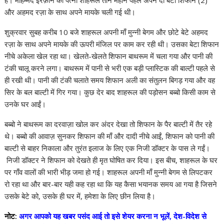
हैं। मोहम्मद इरफ़ान की पत्नी शाहरूल तीन महीने पहले अपने दो बेटों शिफान (2)
p
o
n
m
n
और अहमद रज़ा के साथ अपने मायके चली गई थी।
p
k
k
शुक्रवार सुबह करीब 10 बजे शाहरूल अपनी माँ मुन्नी बेगम और छोटे बेटे अहमद
रज़ा के साथ अपने मायके की ऊपरी मंजिल पर काम कर रही थी। उसका बेटा शिफान
नीचे अकेला खेल रहा था। खेलते-खेलते शिफान बाथरूम में चला गया और पानी की
टंकी चालू करने लगा। बाथरूम में पानी से भरी एक बड़ी प्लास्टिक की बाल्टी पहले से
ही रखी थी। पानी की टंकी चलाते समय शिफान अली का संतुलन बिगड़ गया और वह
सिर के बल बाल्टी में गिर गया। कुछ देर बाद शाहरूल की पड़ोसन बब्बो किसी काम से
उनके घर आईं।
बब्बो ने बाथरूम का दरवाज़ा खोल कर अंदर देखा तो शिफान के पैर बाल्टी में तैर रहे
थे। बब्बो की आवाज़ सुनकर शिफान की माँ और दादी नीचे आईं, शिफान को पानी की
बाल्टी से बाहर निकाला और तुरंत इलाज के लिए एक निजी डॉक्टर के पास ले गईं।
निजी डॉक्टर ने शिफान को देखते ही मृत घोषित कर दिया। इस बीच, शाहरूल के घर
पर गाँव वालों की भारी भीड़ जमा हो गई। शाहरूल अपनी माँ मुन्नी बेगम से लिपटकर
रो रहा था और बार-बार यही कह रहा था कि यह कैसा भयानक समय आ गया है जिसने
उसके बेटे को, उसके ही घर में, हमेशा के लिए छीन लिया है।
नोट:
अगर आपको यह खबर पसंद आई तो इसे शेयर करना न भूलें, देश-विदेश से