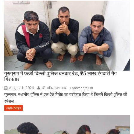
भक्ति
संस्कार
में
नहीं
आई
आत्मनिर्भर
बेटियां,
चिता
पर
अकेले
विदा
हो
गुरुग्राम में फर्जी दिल्ली पुलिस बनकर रेड, ₹25 लाख रंगदारी गैंग
गिरफ्तार
गए
पिता,
August 1, 2026
डॉ. अनिल जगन्नाथ
on
Comments Off
वृद्धाश्रम
गुरुग्राम: स्थानीय पुलिस ने एक ऐसे गिरोह का पर्दाफाश किया है जिसने दिल्ली पुलिस की
गुरुग्राम
में
स्पेशल...
में
कपड़ा
फर्जी
लाइफ स्टाइल
व्यापारी
दिल्ली
की
पुलिस
मौत
बनकर
रेड,