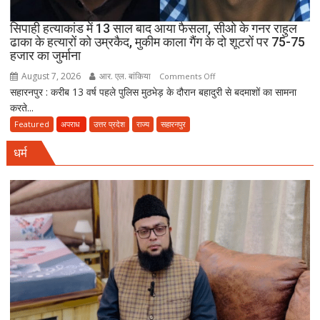
पैदल
सिपाही हत्याकांड में 13 साल बाद आया फैसला, सीओ के गनर राहुल
ही
ढाका के हत्यारों को उम्रकैद, मुकीम काला गैंग के दो शूटरों पर 75-75
जाएं’
हजार का जुर्माना
August 7, 2026
आर. एल. बांकिया
on
Comments Off
सहारनपुर : करीब 13 वर्ष पहले पुलिस मुठभेड़ के दौरान बहादुरी से बदमाशों का सामना
सिपाही
करते...
हत्याकांड
में
Featured
अपराध
उत्तर प्रदेश
राज्य
सहारनपुर
13
धर्म
साल
बाद
आया
फैसला,
सीओ
के
गनर
राहुल
ढाका
के
हत्यारों