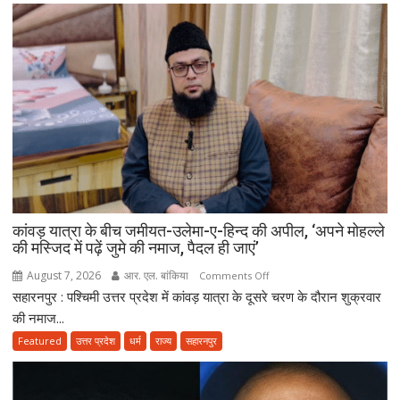
से
नप
रही
डीजे
की
हाइट,
सड़क
पर
उतरे
एसएसपी
अभिनंदन;
कांवड़ यात्रा के बीच जमीयत-उलेमा-ए-हिन्द की अपील, ‘अपने मोहल्ले
बोले-
की मस्जिद में पढ़ें जुमे की नमाज, पैदल ही जाएं’
मानक
से
August 7, 2026
आर. एल. बांकिया
on
Comments Off
ऊंचे
सहारनपुर : पश्चिमी उत्तर प्रदेश में कांवड़ यात्रा के दूसरे चरण के दौरान शुक्रवार
कांवड़
वाहन
यात्रा
की नमाज...
नहीं
के
Featured
उत्तर प्रदेश
धर्म
राज्य
सहारनपुर
होंगे
बीच
बर्दाश्त
जमीयत-
उलेमा-