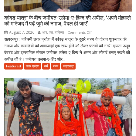
को
उम्रकैद,
मुकीम
कांवड़ यात्रा के बीच जमीयत-उलेमा-ए-हिन्द की अपील, ‘अपने मोहल्ले
की मस्जिद में पढ़ें जुमे की नमाज, पैदल ही जाएं’
काला
गैंग
August 7, 2026
आर. एल. बांकिया
on
Comments Off
के
सहारनपुर : पश्चिमी उत्तर प्रदेश में कांवड़ यात्रा के दूसरे चरण के दौरान शुक्रवार की
कांवड़
दो
नमाज और कांवड़ियों की आवाजाही एक साथ होने को लेकर फतवों की नगरी दारूल उलूम
यात्रा
शूटरों
देवबंद और इस्लामिक संगठन जमीयत-उलेमा-ए-हिन्द ने अमन और सौहार्द बनाए रखने की
के
पर
अपील की है। जमीयत उलमा-ए-हिंद और...
बीच
75-
जमीयत-
Featured
उत्तर प्रदेश
धर्म
राज्य
सहारनपुर
75
उलेमा-
हजार
ए-
का
हिन्द
जुर्माना
की
अपील,
‘अपने
मोहल्ले
की
मस्जिद
में