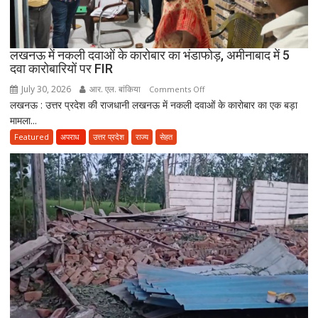
सकेंगे
PG,
उत्तराखंड
लखनऊ में नकली दवाओं के कारोबार का भंडाफोड़, अमीनाबाद में 5
स्वास्थ्य
दवा कारोबारियों पर FIR
विभाग
ने
July 30, 2026
आर. एल. बांकिया
on
Comments Off
तैयार
लखनऊ : उत्तर प्रदेश की राजधानी लखनऊ में नकली दवाओं के कारोबार का एक बड़ा
लखनऊ
की
मामला...
में
नई
नकली
Featured
अपराध
उत्तर प्रदेश
राज्य
सेहत
पॉलिसी
दवाओं
के
कारोबार
का
भंडाफोड़,
अमीनाबाद
में
5
दवा
कारोबारियों
पर