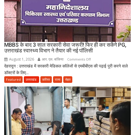
के
नाबालिग
होने
का
दावा;
CWC
MBBS के बाद 3 साल सरकारी सेवा जरूरी! फिर ही कर सकेंगे PG,
ने
उत्तराखंड स्वास्थ्य विभाग ने तैयार की नई पॉलिसी
जारी
August 1, 2026
आर. एल. बांकिया
on
Comments Off
किया
देहरादून : उत्तराखंड में सरकारी मेडिकल कॉलेजों से एमबीबीएस की पढ़ाई पूरी करने वाले
MBBS
नोटिस
डॉक्टरों के लिए...
के
बाद
Featured
उत्तराखंड
करियर
राज्य
सेहत
3
साल
सरकारी
सेवा
जरूरी!
फिर
ही
कर