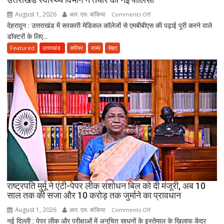
अब
August 1, 2026
आर. एल. बांकिया
on
Comments Off
भी
देहरादून : उत्तराखंड में सरकारी मेडिकल कॉलेजों से एमबीबीएस की पढ़ाई पूरी करने वाले
MBBS
लापता
डॉक्टरों के लिए...
के
बाद
Featured
उत्तराखंड
करियर
राज्य
सेहत
3
साल
सरकारी
सेवा
जरूरी!
फिर
ही
कर
सकेंगे
PG,
उत्तराखंड
स्वास्थ्य
राष्ट्रपति मुर्मू ने एंटी-पेपर लीक संशोधन बिल को दी मंजूरी, अब 10
विभाग
साल तक की सजा और 10 करोड़ तक जुर्माने का प्रावधान
ने
August 1, 2026
आर. एल. बांकिया
on
Comments Off
तैयार
नई दिल्ली : पेपर लीक और परीक्षाओं में अनुचित साधनों के इस्तेमाल के खिलाफ केंद्र
राष्ट्रपति
की