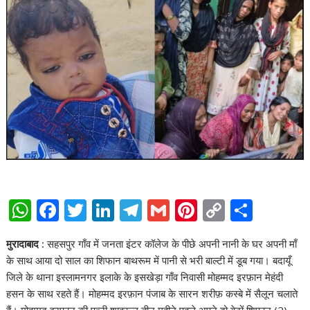
W
F
T
Li
T
G
Pi
C
S
h
ac
w
n
el
m
nt
o
h
मुरादाबाद :
सहसपुर गाँव में जनता इंटर कॉलेज के पीछे अपनी नानी के घर अपनी माँ
at
e
itt
k
e
ai
er
p
ar
के साथ आया दो साल का शिफान बाथरूम में पानी से भरी बाल्टी में डूब गया। बदायूँ
s
b
er
e
gr
l
e
y
e
जिले के थाना इस्लामनगर इलाके के इसखेड़ा गाँव निवासी मोहम्मद इरफ़ान मेहंदी
A
o
dI
a
st
Li
हसन के साथ रहते हैं। मोहम्मद इरफ़ान पंजाब के सारन शरीफ़ कस्बे में सैलून चलाते