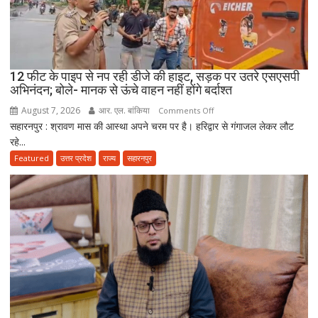
गैंग
के
दो
शूटरों
पर
12 फीट के पाइप से नप रही डीजे की हाइट, सड़क पर उतरे एसएसपी
75-
अभिनंदन; बोले- मानक से ऊंचे वाहन नहीं होंगे बर्दाश्त
75
August 7, 2026
आर. एल. बांकिया
on
Comments Off
हजार
सहारनपुर : श्रावण मास की आस्था अपने चरम पर है। हरिद्वार से गंगाजल लेकर लौट
12
का
रहे...
फीट
जुर्माना
के
Featured
उत्तर प्रदेश
राज्य
सहारनपुर
पाइप
से
नप
रही
डीजे
की
हाइट,
सड़क
पर
उतरे