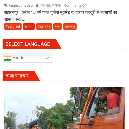
August 7, 2026
आर. एल. बांकिया
on
Comments Off
सहारनपुर : करीब 13 वर्ष पहले पुलिस मुठभेड़ के दौरान बहादुरी से बदमाशों का
सिपाही
हत्याकांड
सामना करते...
में
Featured
अपराध
उत्तर प्रदेश
राज्य
सहारनपुर
13
साल
बाद
SELECT LANGUAGE
आया
फैसला,
Hindi
सीओ
के
गनर
ताजा समाचार
राहुल
ढाका
के
हत्यारों
को
उम्रकैद,
मुकीम
काला