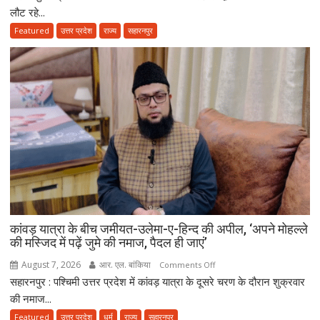
फीट
लौट रहे...
के
Featured
उत्तर प्रदेश
राज्य
सहारनपुर
पाइप
से
नप
रही
डीजे
की
हाइट,
सड़क
पर
उतरे
एसएसपी
अभिनंदन;
कांवड़ यात्रा के बीच जमीयत-उलेमा-ए-हिन्द की अपील, ‘अपने मोहल्ले
बोले-
की मस्जिद में पढ़ें जुमे की नमाज, पैदल ही जाएं’
मानक
से
August 7, 2026
आर. एल. बांकिया
on
Comments Off
ऊंचे
सहारनपुर : पश्चिमी उत्तर प्रदेश में कांवड़ यात्रा के दूसरे चरण के दौरान शुक्रवार
कांवड़
वाहन
यात्रा
की नमाज...
नहीं
के
Featured
उत्तर प्रदेश
धर्म
राज्य
सहारनपुर