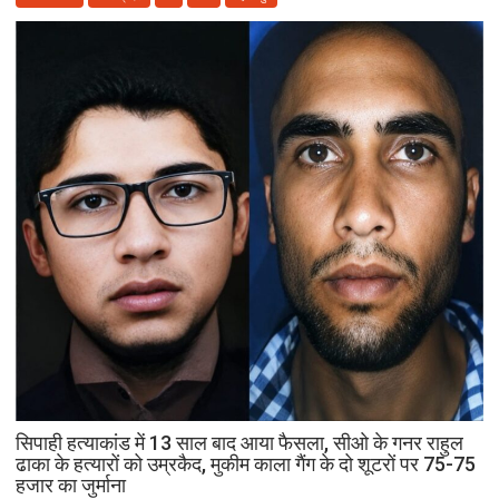
होंगे
बीच
बर्दाश्त
जमीयत-
उलेमा-
ए-
हिन्द
की
अपील,
‘अपने
मोहल्ले
की
मस्जिद
में
पढ़ें
जुमे
की
नमाज,
पैदल
ही
सिपाही हत्याकांड में 13 साल बाद आया फैसला, सीओ के गनर राहुल
जाएं’
ढाका के हत्यारों को उम्रकैद, मुकीम काला गैंग के दो शूटरों पर 75-75
हजार का जुर्माना