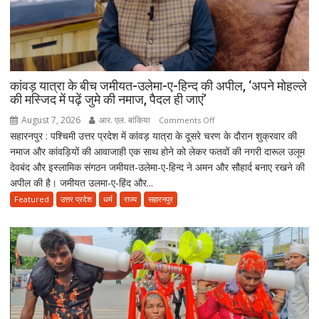
ढाका
के
हत्यारों
को
उम्रकैद,
मुकीम
कांवड़ यात्रा के बीच जमीयत-उलेमा-ए-हिन्द की अपील, ‘अपने मोहल्ले
की मस्जिद में पढ़ें जुमे की नमाज, पैदल ही जाएं’
काला
गैंग
August 7, 2026
आर. एल. बांकिया
on
Comments Off
के
सहारनपुर : पश्चिमी उत्तर प्रदेश में कांवड़ यात्रा के दूसरे चरण के दौरान शुक्रवार की
कांवड़
दो
नमाज और कांवड़ियों की आवाजाही एक साथ होने को लेकर फतवों की नगरी दारूल उलूम
यात्रा
शूटरों
देवबंद और इस्लामिक संगठन जमीयत-उलेमा-ए-हिन्द ने अमन और सौहार्द बनाए रखने की
के
पर
अपील की है। जमीयत उलमा-ए-हिंद और...
बीच
75-
जमीयत-
Featured
उत्तर प्रदेश
धर्म
राज्य
सहारनपुर
75
उलेमा-
हजार
ए-
का
हिन्द
जुर्माना
की
अपील,
‘अपने
मोहल्ले