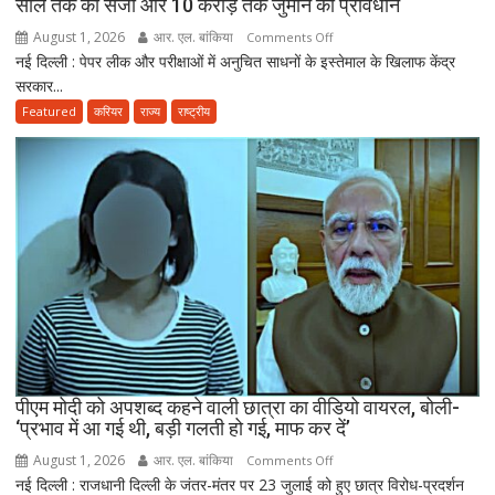
साल तक की सजा और 10 करोड़ तक जुर्माने का प्रावधान
ने
August 1, 2026
आर. एल. बांकिया
on
Comments Off
तैयार
नई दिल्ली : पेपर लीक और परीक्षाओं में अनुचित साधनों के इस्तेमाल के खिलाफ केंद्र
राष्ट्रपति
की
सरकार...
मुर्मू
नई
ने
Featured
करियर
राज्य
राष्ट्रीय
पॉलिसी
एंटी-
पेपर
लीक
संशोधन
बिल
को
दी
मंजूरी,
अब
10
साल
तक
पीएम मोदी को अपशब्द कहने वाली छात्रा का वीडियो वायरल, बोली-
‘प्रभाव में आ गई थी, बड़ी गलती हो गई, माफ कर दें’
की
सजा
August 1, 2026
आर. एल. बांकिया
on
Comments Off
और
नई दिल्ली : राजधानी दिल्ली के जंतर-मंतर पर 23 जुलाई को हुए छात्र विरोध-प्रदर्शन
पीएम