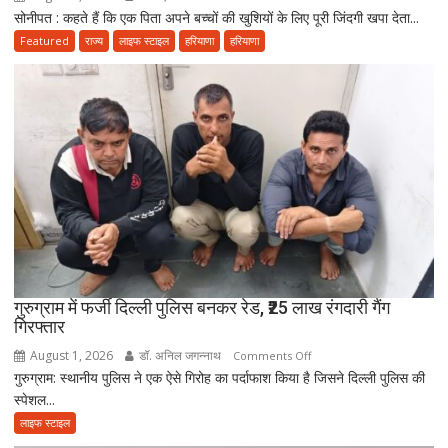
सोनीपत : कहते हैं कि एक पिता अपने बच्चों की खुशियों के लिए पूरी जिंदगी खपा देता...
पिता
भोलेनाथ
के
Featured
राज्य
लाइफ स्टाइल
हरियाणा
हरियाणा
की
अंतिम
भक्ति
संस्कार
में
नहीं
आई
आत्मनिर्भर
बेटियां,
चिता
पर
अकेले
विदा
हो
गुरुग्राम में फर्जी दिल्ली पुलिस बनकर रेड, ₹25 लाख रंगदारी गैंग
गिरफ्तार
गए
पिता,
August 1, 2026
डॉ. अनिल जगन्नाथ
on
Comments Off
वृद्धाश्रम
गुरुग्राम: स्थानीय पुलिस ने एक ऐसे गिरोह का पर्दाफाश किया है जिसने दिल्ली पुलिस की
गुरुग्राम
में
स्पेशल...
में
कपड़ा
फर्जी
लाइफ स्टाइल
व्यापारी
दिल्ली