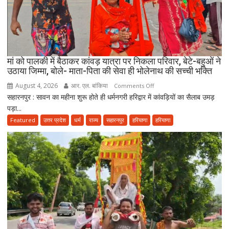
की
मस्जिद
में
पढ़ें
जुमे
की
मां को पालकी में बैठाकर कांवड़ यात्रा पर निकला परिवार, बेटे-बहुओं ने
उठाया जिम्मा, बोले- माता-पिता की सेवा ही भोलेनाथ की सच्ची भक्ति
नमाज,
पैदल
August 4, 2026
आर. एल. बांकिया
on
Comments Off
ही
सहारनपुर : सावन का महीना शुरू होते ही धर्मनगरी हरिद्वार में कांवड़ियों का सैलाब उमड़
मां
जाएं’
पड़ा...
को
पालकी
Featured
उत्तर प्रदेश
धर्म
राज्य
सहारनपुर
हरियाणा
हरियाणा
में
बैठाकर
कांवड़
यात्रा
पर
निकला
परिवार,
बेटे-
बहुओं