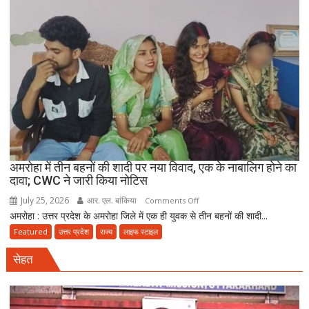
की
पुलिस
मौत
बनकर
रेड,
₹25
लाख
रंगदारी
गैंग
गिरफ्तार
अमरोहा में तीन बहनों की शादी पर नया विवाद, एक के नाबालिग होने का
दावा; CWC ने जारी किया नोटिस
July 25, 2026
आर. एल. बांकिया
on
Comments Off
अमरोहा : उत्तर प्रदेश के अमरोहा जिले में एक ही युवक से तीन बहनों की शादी...
अमरोहा
में
Featured
उत्तर प्रदेश
राज्य
लाइफ स्टाइल
तीन
सेहत
बहनों
की
शादी
पर