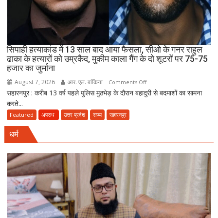
जुमे
की
नमाज,
पैदल
सिपाही हत्याकांड में 13 साल बाद आया फैसला, सीओ के गनर राहुल
ही
ढाका के हत्यारों को उम्रकैद, मुकीम काला गैंग के दो शूटरों पर 75-75
जाएं’
हजार का जुर्माना
August 7, 2026
आर. एल. बांकिया
on
Comments Off
सहारनपुर : करीब 13 वर्ष पहले पुलिस मुठभेड़ के दौरान बहादुरी से बदमाशों का सामना
सिपाही
करते...
हत्याकांड
में
Featured
अपराध
उत्तर प्रदेश
राज्य
सहारनपुर
13
धर्म
साल
बाद
आया
फैसला,
सीओ
के
गनर
राहुल