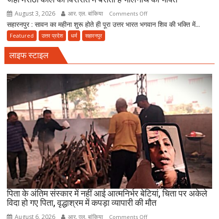
कांवड़
August 3, 2026
आर. एल. बांकिया
on
Comments Off
यात्रा
सहारनपुर : सावन का महीना शुरू होते ही पूरा उत्तर भारत भगवान शिव की भक्ति में...
सावन
पर
स्पेशल
Featured
उत्तर प्रदेश
धर्म
सहारनपुर
निकला
:
परिवार
लाइफ स्टाइल
सहारनपुर
का
500
साल
पुराना
भूतेश्वर
महादेव
मंदिर,
जहां
मराठा
काल
की
विरासत
पिता के अंतिम संस्कार में नहीं आई आत्मनिर्भर बेटियां, चिता पर अकेले
में
विदा हो गए पिता, वृद्धाश्रम में कपड़ा व्यापारी की मौत
बसती
August 6, 2026
आर. एल. बांकिया
on
Comments Off
है