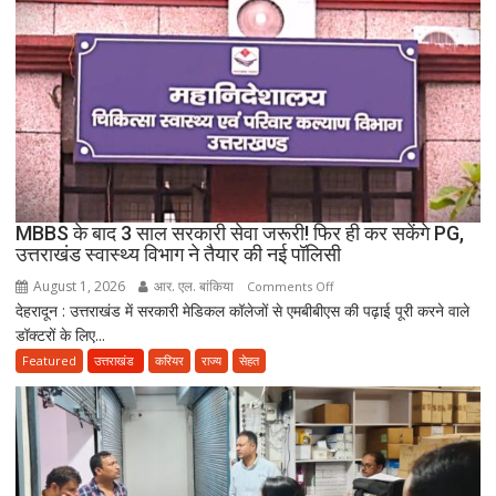
नया
विवाद,
एक
के
नाबालिग
होने
का
दावा;
CWC
MBBS के बाद 3 साल सरकारी सेवा जरूरी! फिर ही कर सकेंगे PG,
ने
उत्तराखंड स्वास्थ्य विभाग ने तैयार की नई पॉलिसी
जारी
August 1, 2026
आर. एल. बांकिया
on
Comments Off
किया
देहरादून : उत्तराखंड में सरकारी मेडिकल कॉलेजों से एमबीबीएस की पढ़ाई पूरी करने वाले
MBBS
नोटिस
डॉक्टरों के लिए...
के
बाद
Featured
उत्तराखंड
करियर
राज्य
सेहत
3
साल
सरकारी
सेवा
जरूरी!