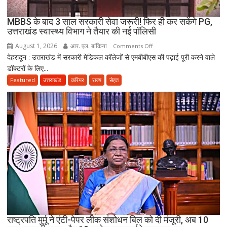
दर्दनाक
मौत,
MBBS के बाद 3 साल सरकारी सेवा जरूरी! फिर ही कर सकेंगे PG,
दो
उत्तराखंड स्वास्थ्य विभाग ने तैयार की नई पॉलिसी
अब
August 1, 2026
आर. एल. बांकिया
on
Comments Off
भी
देहरादून : उत्तराखंड में सरकारी मेडिकल कॉलेजों से एमबीबीएस की पढ़ाई पूरी करने वाले
MBBS
लापता
डॉक्टरों के लिए...
के
बाद
Featured
उत्तराखंड
करियर
राज्य
सेहत
3
साल
सरकारी
सेवा
जरूरी!
फिर
ही
कर
सकेंगे
PG,
उत्तराखंड
स्वास्थ्य
राष्ट्रपति मुर्मू ने एंटी-पेपर लीक संशोधन बिल को दी मंजूरी, अब 10
विभाग