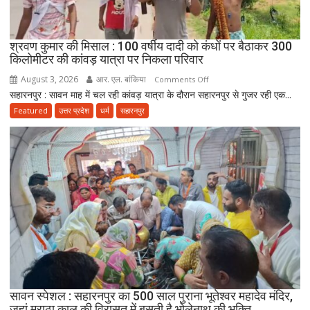
ने
उठाया
जिम्मा,
श्रवण कुमार की मिसाल : 100 वर्षीय दादी को कंधों पर बैठाकर 300
बोले-
किलोमीटर की कांवड़ यात्रा पर निकला परिवार
माता-
August 3, 2026
आर. एल. बांकिया
on
पिता
Comments Off
सहारनपुर : सावन माह में चल रही कांवड़ यात्रा के दौरान सहारनपुर से गुजर रही एक...
श्रवण
की
कुमार
सेवा
Featured
उत्तर प्रदेश
धर्म
सहारनपुर
की
ही
मिसाल
भोलेनाथ
:
की
100
सच्ची
वर्षीय
भक्ति
दादी
को
कंधों
पर
बैठाकर
300
किलोमीटर
सावन स्पेशल : सहारनपुर का 500 साल पुराना भूतेश्वर महादेव मंदिर,
जहां मराठा काल की विरासत में बसती है भोलेनाथ की भक्ति
की