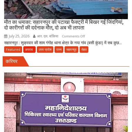
दवा
कारोबारियों
पर
FIR
मौत का धमाका: सहारनपुर की पटाखा फैक्ट्री में बिखर गईं जिंदगियां,
दो कारीगरों की दर्दनाक मौत, दो अब भी लापता
July 25, 2026
आर. एल. बांकिया
on
Comments Off
सहारनपुर : शुक्रवार की शाम गंगोह थाना क्षेत्र के नया गांव (बसी कुंडा) में सब कुछ...
मौत
का
Featured
अपराध
उत्तर प्रदेश
राज्य
सहारनपुर
सेहत
धमाका:
करियर
सहारनपुर
की
पटाखा
फैक्ट्री
में
बिखर
गईं
जिंदगियां,
दो
कारीगरों
की