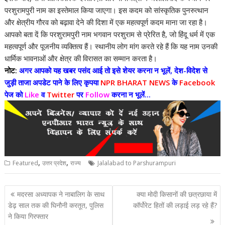
परशुरामपुरी नाम का इस्तेमाल किया जाएगा। इस कदम को सांस्कृतिक पुनरुत्थान
और क्षेत्रीय गौरव को बढ़ावा देने की दिशा में एक महत्वपूर्ण कदम माना जा रहा है।
आपको बता दें कि परशुरामपुरी नाम भगवान परशुराम से प्रेरित है, जो हिंदू धर्म में एक
महत्वपूर्ण और पूजनीय व्यक्तित्व हैं। स्थानीय लोग मांग करते रहे हैं कि यह नाम उनकी
धार्मिक भावनाओं और क्षेत्र की विरासत का सम्मान करता है।
नोट:
अगर आपको यह खबर पसंद आई तो इसे शेयर करना न भूलें, देश-विदेश से
जुड़ी ताजा अपडेट पाने के लिए कृपया
NPR BHARAT NEWS
के
Facebook
पेज को
Like
व
Twitter
पर
Follow
करना न भूलें...
,
,
Featured
उत्तर प्रदेश
राज्य
Jalalabad to Parshurampuri
Post
मदरसा अध्यापक ने नाबालिग के साथ
क्या मोदी किसानों की छत्रछाया में
navigation
डेढ़ साल तक की घिनौनी करतूत, पुलिस
कॉर्पोरेट हितों की लड़ाई लड़ रहे हैं?
ने किया गिरफ्तार