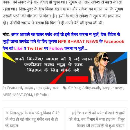
मकान को लेकर कई बार विवाद हो चुका था। सुभाष लगातार राकेश से बहस करता
रहता था। पिता-पुत्र के बीच विवाद बढ़ गया था और राकेश का मानना ​​था कि सुभाष
उसकी पत्नी की मौत का ज़िम्मेदार है। इसी के चलते राकेश ने सुभाष की हत्या कर
दी। डीसीपी साउथ ने बताया कि पिता ने ही अपने बेटे की हत्या की थी।
नोट:
अगर आपको यह खबर पसंद आई तो इसे शेयर करना न भूलें, देश-विदेश से
जुड़ी ताजा अपडेट पाने के लिए कृपया
NPR BHARAT NEWS
के
Facebook
पेज को
Like
व
Twitter
पर
Follow
करना न भूलें...
,
,
,
,
,
Featured
अपराध
उत्तर प्रदेश
राज्य
CM Yogi Adityanath
kanpur news
,
NPRBHARAT.COM
UP Police
Post
पिता-पुत्र के बीच घरेलू विवाद में बेटे
हाईटेंशन तारों की चपेट में आने से हाथी
navigation
की मौत हो गई और बहू गंभीर रूप से हो
की मौत, वन विभाग में मचा हड़कंप, विधुत
गई घायल
विभाग की लापरवाही से हुआ हादसा