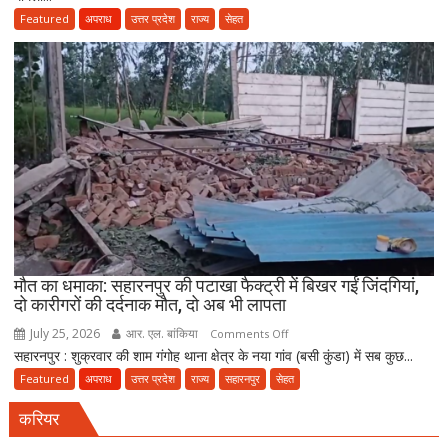
नई
नकली
Featured
अपराध
उत्तर प्रदेश
राज्य
सेहत
पॉलिसी
दवाओं
के
कारोबार
का
भंडाफोड़,
अमीनाबाद
में
5
दवा
कारोबारियों
पर
FIR
मौत का धमाका: सहारनपुर की पटाखा फैक्ट्री में बिखर गईं जिंदगियां,
दो कारीगरों की दर्दनाक मौत, दो अब भी लापता
July 25, 2026
आर. एल. बांकिया
on
Comments Off
सहारनपुर : शुक्रवार की शाम गंगोह थाना क्षेत्र के नया गांव (बसी कुंडा) में सब कुछ...
मौत
का
Featured
अपराध
उत्तर प्रदेश
राज्य
सहारनपुर
सेहत
धमाका:
करियर
सहारनपुर
की