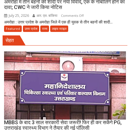
अमरोहा में तीन बहनों की शादी पर नया विवाद, एक के नाबालिग होने का
दावा; CWC ने जारी किया नोटिस
July 25, 2026
आर. एल. बांकिया
on
Comments Off
अमरोहा : उत्तर प्रदेश के अमरोहा जिले में एक ही युवक से तीन बहनों की शादी...
अमरोहा
में
Featured
उत्तर प्रदेश
राज्य
लाइफ स्टाइल
तीन
सेहत
बहनों
की
शादी
पर
नया
विवाद,
एक
के
नाबालिग
होने
का
दावा;
CWC
MBBS के बाद 3 साल सरकारी सेवा जरूरी! फिर ही कर सकेंगे PG,
ने
उत्तराखंड स्वास्थ्य विभाग ने तैयार की नई पॉलिसी