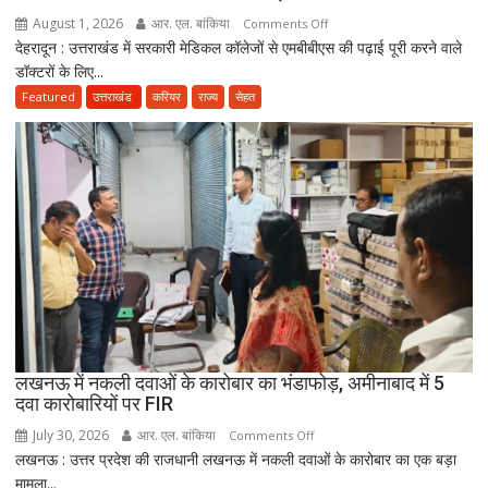
जारी
August 1, 2026
आर. एल. बांकिया
on
Comments Off
किया
देहरादून : उत्तराखंड में सरकारी मेडिकल कॉलेजों से एमबीबीएस की पढ़ाई पूरी करने वाले
MBBS
नोटिस
डॉक्टरों के लिए...
के
बाद
Featured
उत्तराखंड
करियर
राज्य
सेहत
3
साल
सरकारी
सेवा
जरूरी!
फिर
ही
कर
सकेंगे
PG,
उत्तराखंड
लखनऊ में नकली दवाओं के कारोबार का भंडाफोड़, अमीनाबाद में 5
स्वास्थ्य
दवा कारोबारियों पर FIR
विभाग
ने
July 30, 2026
आर. एल. बांकिया
on
Comments Off
तैयार
लखनऊ : उत्तर प्रदेश की राजधानी लखनऊ में नकली दवाओं के कारोबार का एक बड़ा
लखनऊ
की
मामला...
में