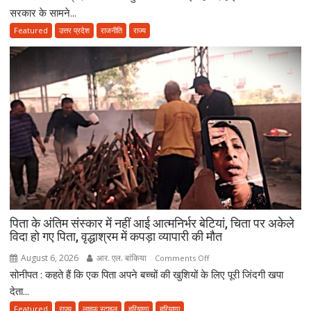
बढ़ाने
पंचायत
सरकार के सामने...
का
चुनाव
Featured
उत्तर प्रदेश
राजनीति
राज्य
किया
पर
ऐलान
हाईकोर्ट
सख्त!
योगी
सरकार
से
पूछा-
आखिर
चुनाव
में
देरी
क्यों?
पिता के अंतिम संस्कार में नहीं आई आत्मनिर्भर बेटियां, चिता पर अकेले
नवंबर
विदा हो गए पिता, वृद्धाश्रम में कपड़ा व्यापारी की मौत
तक
पूरा
August 6, 2026
आर. एल. बांकिया
on
Comments Off
करना
सोनीपत : कहते हैं कि एक पिता अपने बच्चों की खुशियों के लिए पूरी जिंदगी खपा
पिता
होगा
के
देता...
संवैधानिक
अंतिम
Featured
राज्य
लाइफ स्टाइल
हरियाणा
हरियाणा