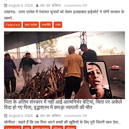
राजनीति
August 6, 2026
आर. एल. बांकिया
on
Comments Off
में
लखनऊ : उत्तर प्रदेश में पंचायत चुनावों को लेकर इलाहाबाद हाईकोर्ट ने योगी सरकार के
यूपी
आगे
सामने...
पंचायत
बढ़ाने
चुनाव
Featured
उत्तर प्रदेश
राजनीति
राज्य
का
पर
किया
हाईकोर्ट
ऐलान
सख्त!
योगी
सरकार
से
पूछा-
आखिर
चुनाव
में
देरी
क्यों?
पिता के अंतिम संस्कार में नहीं आई आत्मनिर्भर बेटियां, चिता पर अकेले
विदा हो गए पिता, वृद्धाश्रम में कपड़ा व्यापारी की मौत
नवंबर
तक
August 6, 2026
आर. एल. बांकिया
on
Comments Off
पूरा
सोनीपत : कहते हैं कि एक पिता अपने बच्चों की खुशियों के लिए पूरी जिंदगी खपा देता...
पिता
करना
के
Featured
राज्य
लाइफ स्टाइल
हरियाणा
हरियाणा