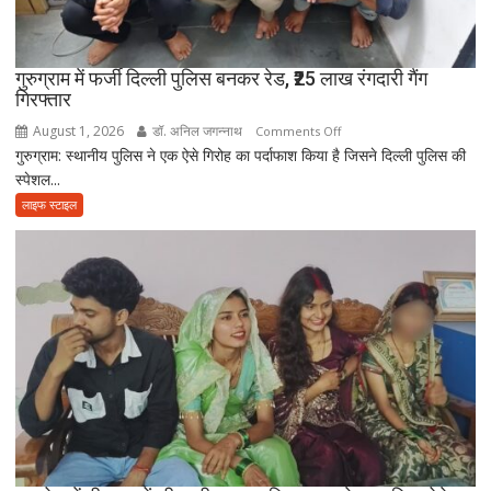
अकेले
विदा
हो
गुरुग्राम में फर्जी दिल्ली पुलिस बनकर रेड, ₹25 लाख रंगदारी गैंग
गिरफ्तार
गए
पिता,
August 1, 2026
डॉ. अनिल जगन्नाथ
on
Comments Off
वृद्धाश्रम
गुरुग्राम: स्थानीय पुलिस ने एक ऐसे गिरोह का पर्दाफाश किया है जिसने दिल्ली पुलिस की
गुरुग्राम
में
स्पेशल...
में
कपड़ा
फर्जी
लाइफ स्टाइल
व्यापारी
दिल्ली
की
पुलिस
मौत
बनकर
रेड,
₹25
लाख
रंगदारी
गैंग
गिरफ्तार