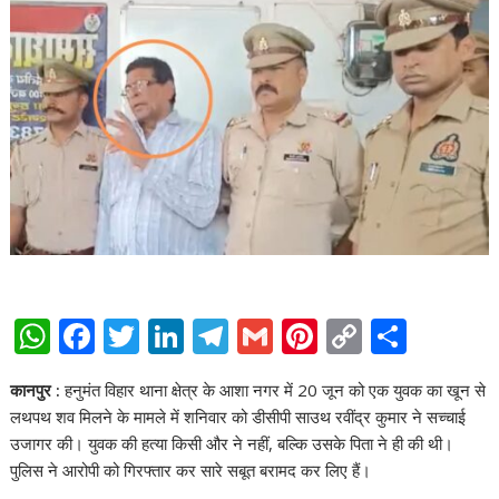
W
F
T
Li
T
G
Pi
C
S
h
ac
w
n
el
m
nt
o
h
कानपुर :
हनुमंत विहार थाना क्षेत्र के आशा नगर में 20 जून को एक युवक का खून से
at
e
itt
k
e
ai
er
p
ar
लथपथ शव मिलने के मामले में शनिवार को डीसीपी साउथ रवींद्र कुमार ने सच्चाई
s
b
er
e
gr
l
e
y
e
उजागर की। युवक की हत्या किसी और ने नहीं, बल्कि उसके पिता ने ही की थी।
A
o
dI
a
st
Li
पुलिस ने आरोपी को गिरफ्तार कर सारे सबूत बरामद कर लिए हैं।