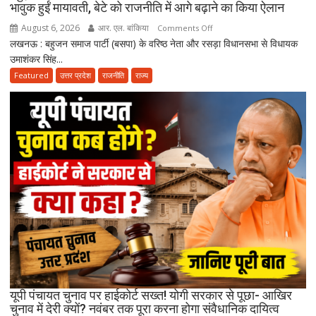
भावुक हुईं मायावती, बेटे को राजनीति में आगे बढ़ाने का किया ऐलान
August 6, 2026
आर. एल. बांकिया
on
Comments Off
लखनऊ : बहुजन समाज पार्टी (बसपा) के वरिष्ठ नेता और रसड़ा विधानसभा से विधायक
“मुझे
उमाशंकर सिंह...
सगी
बहन
Featured
उत्तर प्रदेश
राजनीति
राज्य
से
भी
ज्यादा
मानते
थे…”
उमाशंकर
सिंह
को
याद
कर
भावुक
हुईं
मायावती,
बेटे
यूपी पंचायत चुनाव पर हाईकोर्ट सख्त! योगी सरकार से पूछा- आखिर
को
चुनाव में देरी क्यों? नवंबर तक पूरा करना होगा संवैधानिक दायित्व