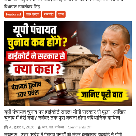
सगी
विधायक उमाशंकर सिंह...
बहन
Featured
उत्तर प्रदेश
राजनीति
राज्य
से
भी
ज्यादा
मानते
थे…”
उमाशंकर
सिंह
को
याद
कर
भावुक
हुईं
मायावती,
बेटे
यूपी पंचायत चुनाव पर हाईकोर्ट सख्त! योगी सरकार से पूछा- आखिर
को
चुनाव में देरी क्यों? नवंबर तक पूरा करना होगा संवैधानिक दायित्व
राजनीति
में
August 6, 2026
आर. एल. बांकिया
on
Comments Off
आगे
लखनऊ : उत्तर प्रदेश में पंचायत चुनावों को लेकर इलाहाबाद हाईकोर्ट ने योगी
यूपी