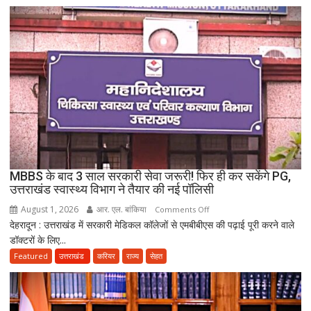
पटाखा
फैक्ट्री
में
बिखर
गईं
जिंदगियां,
दो
कारीगरों
की
दर्दनाक
मौत,
MBBS के बाद 3 साल सरकारी सेवा जरूरी! फिर ही कर सकेंगे PG,
दो
उत्तराखंड स्वास्थ्य विभाग ने तैयार की नई पॉलिसी
अब
August 1, 2026
आर. एल. बांकिया
on
Comments Off
भी
देहरादून : उत्तराखंड में सरकारी मेडिकल कॉलेजों से एमबीबीएस की पढ़ाई पूरी करने वाले
MBBS
लापता
डॉक्टरों के लिए...
के
बाद
Featured
उत्तराखंड
करियर
राज्य
सेहत
3
साल
सरकारी