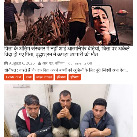
मुस्लिम
मिलकर
निभाते
हैं
सेवा
की
परंपरा
पिता के अंतिम संस्कार में नहीं आई आत्मनिर्भर बेटियां, चिता पर अकेले
विदा हो गए पिता, वृद्धाश्रम में कपड़ा व्यापारी की मौत
August 6, 2026
आर. एल. बांकिया
on
Comments Off
सोनीपत : कहते हैं कि एक पिता अपने बच्चों की खुशियों के लिए पूरी जिंदगी खपा देता...
पिता
के
Featured
राज्य
लाइफ स्टाइल
हरियाणा
हरियाणा
अंतिम
संस्कार
में
नहीं
आई
आत्मनिर्भर
बेटियां,
चिता
पर