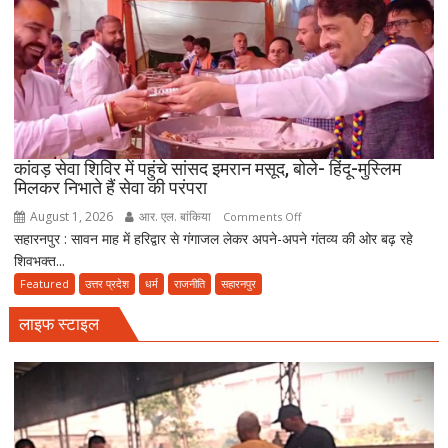
साल
पुराना
भूतेश्वर
महादेव
मंदिर,
जहां
मराठा
काल
कांवड़ सेवा शिविर में पहुंचे सांसद इमरान मसूद, बोले- हिंदू-मुस्लिम
मिलकर निभाते हैं सेवा की परंपरा
की
विरासत
August 1, 2026
आर. एल. बांकिया
on
Comments Off
में
सहारनपुर : सावन माह में हरिद्वार से गंगाजल लेकर अपने-अपने गंतव्य की ओर बढ़ रहे
कांवड़
बसती
शिवभक्त...
सेवा
है
शिविर
Featured
उत्तर प्रदेश
धर्म
राजनीति
सहारनपुर
भोलेनाथ
में
की
लाइफ स्टाइल
पहुंचे
भक्ति
सांसद
इमरान
मसूद,
बोले-
हिंदू-