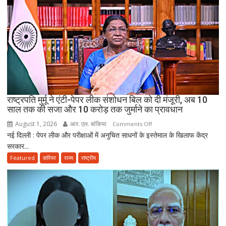
सेवा
जरूरी!
फिर
ही
कर
सकेंगे
PG,
उत्तराखंड
स्वास्थ्य
राष्ट्रपति मुर्मू ने एंटी-पेपर लीक संशोधन बिल को दी मंजूरी, अब 10
विभाग
साल तक की सजा और 10 करोड़ तक जुर्माने का प्रावधान
ने
August 1, 2026
आर. एल. बांकिया
on
Comments Off
तैयार
नई दिल्ली : पेपर लीक और परीक्षाओं में अनुचित साधनों के इस्तेमाल के खिलाफ केंद्र
राष्ट्रपति
की
सरकार...
मुर्मू
नई
ने
Featured
करियर
राज्य
राष्ट्रीय
पॉलिसी
एंटी-
पेपर
लीक
संशोधन
बिल
को