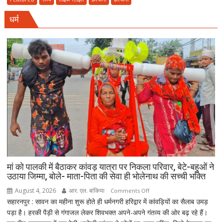
होगा
अंतिम
संवैधानिक
धर्म
संस्कार
दायित्व
में
नहीं
आई
आत्मनिर्भर
बेटियां,
चिता
पर
अकेले
विदा
हो
गए
पिता,
वृद्धाश्रम
मां को पालकी में बैठाकर कांवड़ यात्रा पर निकला परिवार, बेटे-बहुओं ने
में
उठाया जिम्मा, बोले- माता-पिता की सेवा ही भोलेनाथ की सच्ची भक्ति
कपड़ा
August 4, 2026
आर. एल. बांकिया
on
Comments Off
व्यापारी
सहारनपुर : सावन का महीना शुरू होते ही धर्मनगरी हरिद्वार में कांवड़ियों का सैलाब उमड़
मां
की
पड़ा है। हरकी पैड़ी से गंगाजल लेकर शिवभक्त अपने-अपने गंतव्य की ओर बढ़ रहे हैं।
को
मौत