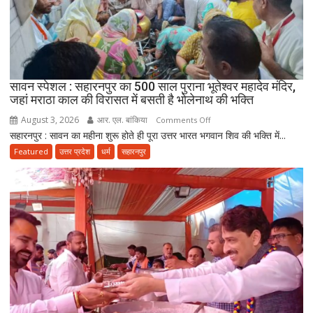
को
कंधों
पर
बैठाकर
300
किलोमीटर
सावन स्पेशल : सहारनपुर का 500 साल पुराना भूतेश्वर महादेव मंदिर,
जहां मराठा काल की विरासत में बसती है भोलेनाथ की भक्ति
की
कांवड़
August 3, 2026
आर. एल. बांकिया
on
Comments Off
यात्रा
सहारनपुर : सावन का महीना शुरू होते ही पूरा उत्तर भारत भगवान शिव की भक्ति में...
सावन
पर
स्पेशल
Featured
उत्तर प्रदेश
धर्म
सहारनपुर
निकला
:
परिवार
सहारनपुर
का
500
साल
पुराना
भूतेश्वर
महादेव
मंदिर,
जहां