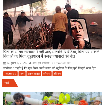
ऐलान
सख्त!
योगी
सरकार
से
पूछा-
आखिर
चुनाव
में
देरी
क्यों?
पिता के अंतिम संस्कार में नहीं आई आत्मनिर्भर बेटियां, चिता पर अकेले
विदा हो गए पिता, वृद्धाश्रम में कपड़ा व्यापारी की मौत
नवंबर
तक
August 6, 2026
आर. एल. बांकिया
on
Comments Off
पूरा
सोनीपत : कहते हैं कि एक पिता अपने बच्चों की खुशियों के लिए पूरी जिंदगी खपा देता...
पिता
करना
के
Featured
राज्य
लाइफ स्टाइल
हरियाणा
हरियाणा
होगा
अंतिम
संवैधानिक
धर्म
संस्कार
दायित्व
में
नहीं
आई
आत्मनिर्भर