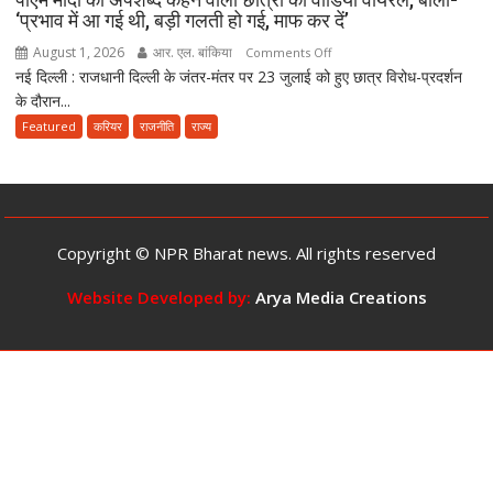
‘प्रभाव में आ गई थी, बड़ी गलती हो गई, माफ कर दें’
की
सजा
August 1, 2026
आर. एल. बांकिया
on
Comments Off
और
नई दिल्ली : राजधानी दिल्ली के जंतर-मंतर पर 23 जुलाई को हुए छात्र विरोध-प्रदर्शन
पीएम
10
के दौरान...
मोदी
करोड़
को
Featured
करियर
राजनीति
राज्य
तक
अपशब्द
जुर्माने
कहने
का
वाली
प्रावधान
छात्रा
का
Copyright © NPR Bharat news. All rights reserved
वीडियो
वायरल,
Website Developed by:
Arya Media Creations
बोली-
‘प्रभाव
में
आ
गई
थी,
बड़ी
गलती