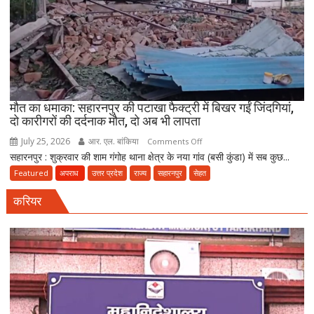
अमीनाबाद
में
5
दवा
कारोबारियों
पर
FIR
मौत का धमाका: सहारनपुर की पटाखा फैक्ट्री में बिखर गईं जिंदगियां,
दो कारीगरों की दर्दनाक मौत, दो अब भी लापता
July 25, 2026
आर. एल. बांकिया
on
Comments Off
सहारनपुर : शुक्रवार की शाम गंगोह थाना क्षेत्र के नया गांव (बसी कुंडा) में सब कुछ...
मौत
का
Featured
अपराध
उत्तर प्रदेश
राज्य
सहारनपुर
सेहत
धमाका:
करियर
सहारनपुर
की
पटाखा
फैक्ट्री
में
बिखर
गईं
जिंदगियां,