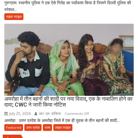
गुरुग्राम: स्थानीय पुलिस ने एक ऐसे गिरोह का पर्दाफाश किया है जिसने दिल्ली पुलिस की
गुरुग्राम
में
स्पेशल...
में
कपड़ा
फर्जी
लाइफ स्टाइल
व्यापारी
दिल्ली
की
पुलिस
मौत
बनकर
रेड,
₹25
लाख
रंगदारी
गैंग
गिरफ्तार
अमरोहा में तीन बहनों की शादी पर नया विवाद, एक के नाबालिग होने का
दावा; CWC ने जारी किया नोटिस
July 25, 2026
आर. एल. बांकिया
on
Comments Off
अमरोहा : उत्तर प्रदेश के अमरोहा जिले में एक ही युवक से तीन बहनों की शादी...
अमरोहा
में
Featured
उत्तर प्रदेश
राज्य
लाइफ स्टाइल
तीन