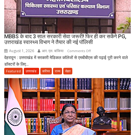
दो
कारीगरों
की
दर्दनाक
मौत,
MBBS के बाद 3 साल सरकारी सेवा जरूरी! फिर ही कर सकेंगे PG,
दो
उत्तराखंड स्वास्थ्य विभाग ने तैयार की नई पॉलिसी
अब
August 1, 2026
आर. एल. बांकिया
on
Comments Off
भी
देहरादून : उत्तराखंड में सरकारी मेडिकल कॉलेजों से एमबीबीएस की पढ़ाई पूरी करने वाले
MBBS
लापता
डॉक्टरों के लिए...
के
बाद
Featured
उत्तराखंड
करियर
राज्य
सेहत
3
साल
सरकारी
सेवा
जरूरी!
फिर
ही
कर
सकेंगे