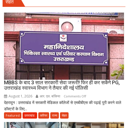
सेहत
बहनों
की
शादी
पर
नया
विवाद,
एक
के
नाबालिग
होने
का
दावा;
CWC
MBBS के बाद 3 साल सरकारी सेवा जरूरी! फिर ही कर सकेंगे PG,
ने
उत्तराखंड स्वास्थ्य विभाग ने तैयार की नई पॉलिसी
जारी
August 1, 2026
आर. एल. बांकिया
on
Comments Off
किया
देहरादून : उत्तराखंड में सरकारी मेडिकल कॉलेजों से एमबीबीएस की पढ़ाई पूरी करने वाले
MBBS
नोटिस
डॉक्टरों के लिए...
के
बाद
Featured
उत्तराखंड
करियर
राज्य
सेहत
3
साल