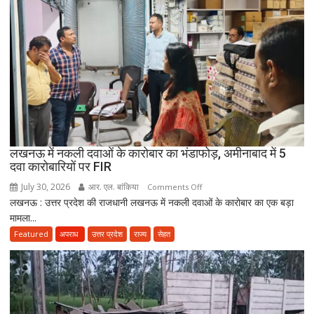
सरकारी
सेवा
जरूरी!
फिर
ही
कर
सकेंगे
PG,
उत्तराखंड
लखनऊ में नकली दवाओं के कारोबार का भंडाफोड़, अमीनाबाद में 5
स्वास्थ्य
दवा कारोबारियों पर FIR
विभाग
ने
July 30, 2026
आर. एल. बांकिया
on
Comments Off
तैयार
लखनऊ : उत्तर प्रदेश की राजधानी लखनऊ में नकली दवाओं के कारोबार का एक बड़ा
लखनऊ
की
मामला...
में
नई
नकली
Featured
अपराध
उत्तर प्रदेश
राज्य
सेहत
पॉलिसी
दवाओं
के
कारोबार
का
भंडाफोड़,