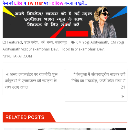
पेज को
Like
व
Twitter
पर
Follow
करना न भूलें...
,
,
,
,
,
Featured
उत्तर प्रदेश
धर्म
राज्य
सहारनपुर
CM Yogi Adityanath
CM Yogi
,
,
Adityanath Visit Shakambhari Devi
Flood In Shakambhari Devi
NPRBHARAT.COM
Post
असद एनकाउंटर पर राजनीति शुरू,
*पंचकूला में अंतरराष्ट्रीय साइबर ठगी
navigation
धर्मगुरुओं ने एनकाउंटर की सराहना के
गिरोह का भंडाफोड़, फर्जी कॉल सेंटर से
साथ उठाए सवाल
21
RELATED POSTS