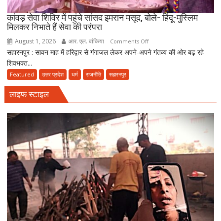
मराठा
काल
कांवड़ सेवा शिविर में पहुंचे सांसद इमरान मसूद, बोले- हिंदू-मुस्लिम
मिलकर निभाते हैं सेवा की परंपरा
की
विरासत
August 1, 2026
आर. एल. बांकिया
on
Comments Off
में
सहारनपुर : सावन माह में हरिद्वार से गंगाजल लेकर अपने-अपने गंतव्य की ओर बढ़ रहे
कांवड़
बसती
शिवभक्त...
सेवा
है
शिविर
Featured
उत्तर प्रदेश
धर्म
राजनीति
सहारनपुर
भोलेनाथ
में
की
लाइफ स्टाइल
पहुंचे
भक्ति
सांसद
इमरान
मसूद,
बोले-
हिंदू-
मुस्लिम
मिलकर
निभाते
हैं
सेवा
की