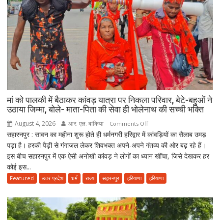
बेटियां,
चिता
पर
अकेले
विदा
हो
गए
पिता,
वृद्धाश्रम
मां को पालकी में बैठाकर कांवड़ यात्रा पर निकला परिवार, बेटे-बहुओं ने
में
उठाया जिम्मा, बोले- माता-पिता की सेवा ही भोलेनाथ की सच्ची भक्ति
कपड़ा
August 4, 2026
आर. एल. बांकिया
on
Comments Off
व्यापारी
सहारनपुर : सावन का महीना शुरू होते ही धर्मनगरी हरिद्वार में कांवड़ियों का सैलाब उमड़
मां
की
पड़ा है। हरकी पैड़ी से गंगाजल लेकर शिवभक्त अपने-अपने गंतव्य की ओर बढ़ रहे हैं।
को
मौत
इस बीच सहारनपुर में एक ऐसी अनोखी कांवड़ ने लोगों का ध्यान खींचा, जिसे देखकर हर
पालकी
कोई इस...
में
बैठाकर
Featured
उत्तर प्रदेश
धर्म
राज्य
सहारनपुर
हरियाणा
हरियाणा
कांवड़
यात्रा
पर