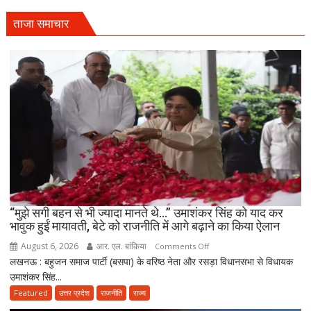
चिता
पर
ताजा समाचार
अकेले
विदा
हो
गए
पिता,
वृद्धाश्रम
में
कपड़ा
व्यापारी
की
मौत
“मुझे सगी बहन से भी ज्यादा मानते थे…” उमाशंकर सिंह को याद कर
भावुक हुईं मायावती, बेटे को राजनीति में आगे बढ़ाने का किया ऐलान
August 6, 2026
आर. एल. बांकिया
on
Comments Off
लखनऊ : बहुजन समाज पार्टी (बसपा) के वरिष्ठ नेता और रसड़ा विधानसभा से विधायक
“मुझे
उमाशंकर सिंह...
सगी
बहन
Featured
उत्तर प्रदेश
राजनीति
राज्य
से