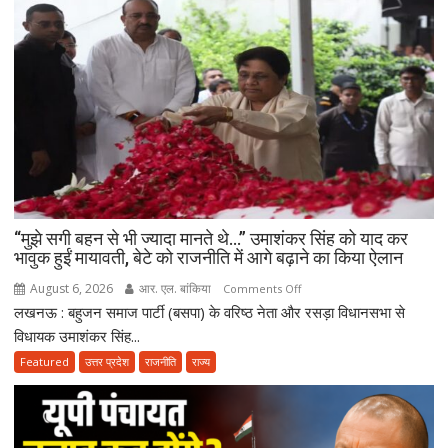
“मुझे सगी बहन से भी ज्यादा मानते थे…” उमाशंकर सिंह को याद कर
भावुक हुईं मायावती, बेटे को राजनीति में आगे बढ़ाने का किया ऐलान
August 6, 2026
आर. एल. बांकिया
on
Comments Off
लखनऊ : बहुजन समाज पार्टी (बसपा) के वरिष्ठ नेता और रसड़ा विधानसभा से
“मुझे
सगी
विधायक उमाशंकर सिंह...
बहन
Featured
उत्तर प्रदेश
राजनीति
राज्य
से
भी
ज्यादा
मानते