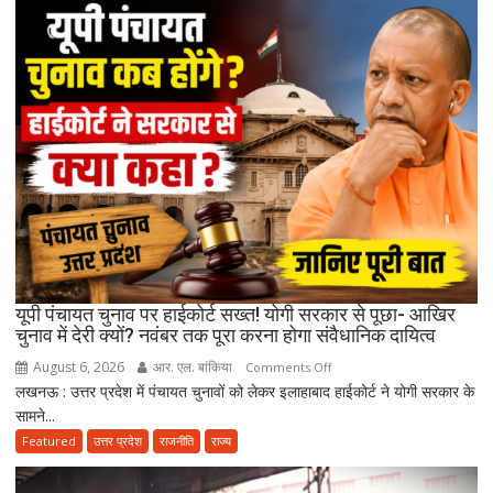
भी
ज्यादा
मानते
थे…”
उमाशंकर
सिंह
को
याद
कर
भावुक
हुईं
मायावती,
बेटे
यूपी पंचायत चुनाव पर हाईकोर्ट सख्त! योगी सरकार से पूछा- आखिर
को
चुनाव में देरी क्यों? नवंबर तक पूरा करना होगा संवैधानिक दायित्व
राजनीति
August 6, 2026
आर. एल. बांकिया
on
Comments Off
में
लखनऊ : उत्तर प्रदेश में पंचायत चुनावों को लेकर इलाहाबाद हाईकोर्ट ने योगी सरकार के
यूपी
आगे
सामने...
पंचायत
बढ़ाने
चुनाव
Featured
उत्तर प्रदेश
राजनीति
राज्य
का
पर
किया
हाईकोर्ट