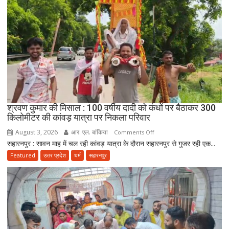
निकला
परिवार,
बेटे-
बहुओं
ने
उठाया
जिम्मा,
बोले-
माता-
पिता
श्रवण कुमार की मिसाल : 100 वर्षीय दादी को कंधों पर बैठाकर 300
की
किलोमीटर की कांवड़ यात्रा पर निकला परिवार
सेवा
August 3, 2026
आर. एल. बांकिया
on
Comments Off
ही
सहारनपुर : सावन माह में चल रही कांवड़ यात्रा के दौरान सहारनपुर से गुजर रही एक...
श्रवण
भोलेनाथ
कुमार
Featured
उत्तर प्रदेश
धर्म
सहारनपुर
की
की
सच्ची
मिसाल
भक्ति
:
100
वर्षीय
दादी