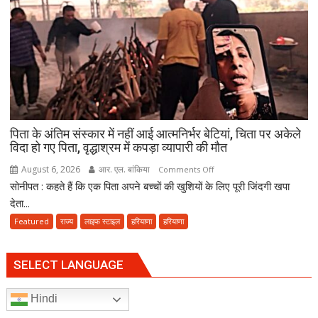
सरकार
से
पूछा-
आखिर
चुनाव
में
देरी
क्यों?
पिता के अंतिम संस्कार में नहीं आई आत्मनिर्भर बेटियां, चिता पर अकेले
नवंबर
विदा हो गए पिता, वृद्धाश्रम में कपड़ा व्यापारी की मौत
तक
पूरा
August 6, 2026
आर. एल. बांकिया
on
Comments Off
करना
सोनीपत : कहते हैं कि एक पिता अपने बच्चों की खुशियों के लिए पूरी जिंदगी खपा
पिता
होगा
के
देता...
संवैधानिक
अंतिम
Featured
राज्य
लाइफ स्टाइल
हरियाणा
हरियाणा
दायित्व
संस्कार
में
नहीं
SELECT LANGUAGE
आई
आत्मनिर्भर
Hindi
बेटियां,