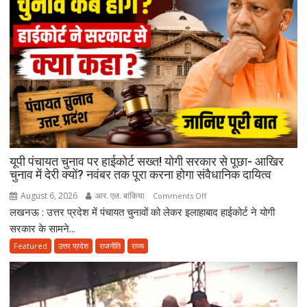
थे…”
उमाशंकर
सिंह
को
याद
कर
भावुक
हुईं
मायावती,
बेटे
यूपी पंचायत चुनाव पर हाईकोर्ट सख्त! योगी सरकार से पूछा- आखिर
को
चुनाव में देरी क्यों? नवंबर तक पूरा करना होगा संवैधानिक दायित्व
राजनीति
में
August 6, 2026
आर. एल. बांकिया
on
Comments Off
आगे
लखनऊ : उत्तर प्रदेश में पंचायत चुनावों को लेकर इलाहाबाद हाईकोर्ट ने योगी
यूपी
बढ़ाने
पंचायत
सरकार के सामने...
का
चुनाव
Featured
उत्तर प्रदेश
राजनीति
राज्य
किया
पर
ऐलान
हाईकोर्ट
सख्त!
योगी