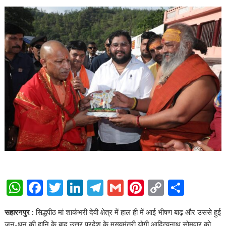
W
F
T
Li
T
G
Pi
C
S
h
ac
w
n
el
m
nt
o
h
सहारनपुर :
सिद्धपीठ मां शाकंभरी देवी क्षेत्र में हाल ही में आई भीषण बाढ़ और उससे हुई
at
e
itt
k
e
ai
er
p
ar
जन-धन की हानि के बाद उत्तर प्रदेश के मुख्यमंत्री योगी आदित्यनाथ सोमवार को