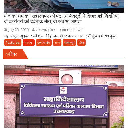
कारोबारियों
पर
FIR
मौत का धमाका: सहारनपुर की पटाखा फैक्ट्री में बिखर गईं जिंदगियां,
दो कारीगरों की दर्दनाक मौत, दो अब भी लापता
July 25, 2026
आर. एल. बांकिया
on
Comments Off
सहारनपुर : शुक्रवार की शाम गंगोह थाना क्षेत्र के नया गांव (बसी कुंडा) में सब कुछ...
मौत
का
Featured
अपराध
उत्तर प्रदेश
राज्य
सहारनपुर
सेहत
धमाका:
करियर
सहारनपुर
की
पटाखा
फैक्ट्री
में
बिखर
गईं
जिंदगियां,
दो
कारीगरों
की
दर्दनाक