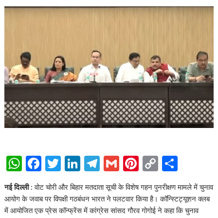
W
F
T
Li
T
G
Pi
C
S
h
ac
w
n
el
m
nt
o
h
नई दिल्ली :
वोट चोरी और बिहार मतदाता सूची के विशेष गहन पुनरीक्षण मामले में चुनाव
at
e
itt
k
e
ai
er
p
ar
आयोग के जवाब पर विपक्षी गठबंधन भारत ने पलटवार किया है। कॉन्स्टिट्यूशन क्लब
s
b
er
e
gr
l
e
y
e
में आयोजित एक प्रेस कॉन्फ्रेंस में कांग्रेस सांसद गौरव गोगोई ने कहा कि चुनाव