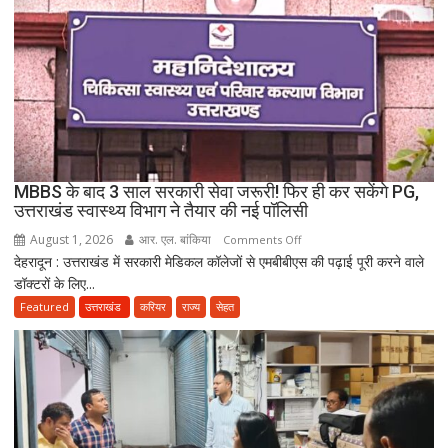
विवाद,
एक
के
नाबालिग
होने
का
दावा;
CWC
MBBS के बाद 3 साल सरकारी सेवा जरूरी! फिर ही कर सकेंगे PG,
ने
उत्तराखंड स्वास्थ्य विभाग ने तैयार की नई पॉलिसी
जारी
August 1, 2026
आर. एल. बांकिया
on
Comments Off
किया
देहरादून : उत्तराखंड में सरकारी मेडिकल कॉलेजों से एमबीबीएस की पढ़ाई पूरी करने वाले
MBBS
नोटिस
डॉक्टरों के लिए...
के
बाद
Featured
उत्तराखंड
करियर
राज्य
सेहत
3
साल
सरकारी
सेवा
जरूरी!
फिर