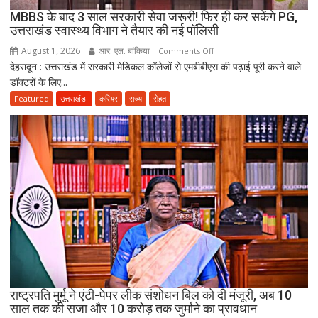
मौत,
MBBS के बाद 3 साल सरकारी सेवा जरूरी! फिर ही कर सकेंगे PG,
दो
उत्तराखंड स्वास्थ्य विभाग ने तैयार की नई पॉलिसी
अब
August 1, 2026
आर. एल. बांकिया
on
Comments Off
भी
देहरादून : उत्तराखंड में सरकारी मेडिकल कॉलेजों से एमबीबीएस की पढ़ाई पूरी करने वाले
MBBS
लापता
डॉक्टरों के लिए...
के
बाद
Featured
उत्तराखंड
करियर
राज्य
सेहत
3
साल
सरकारी
सेवा
जरूरी!
फिर
ही
कर
सकेंगे
PG,
उत्तराखंड
स्वास्थ्य
राष्ट्रपति मुर्मू ने एंटी-पेपर लीक संशोधन बिल को दी मंजूरी, अब 10
विभाग
साल तक की सजा और 10 करोड़ तक जुर्माने का प्रावधान
ने