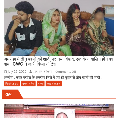
मौत
बनकर
रेड,
₹25
लाख
रंगदारी
गैंग
गिरफ्तार
अमरोहा में तीन बहनों की शादी पर नया विवाद, एक के नाबालिग होने का
दावा; CWC ने जारी किया नोटिस
July 25, 2026
आर. एल. बांकिया
on
Comments Off
अमरोहा : उत्तर प्रदेश के अमरोहा जिले में एक ही युवक से तीन बहनों की शादी...
अमरोहा
में
Featured
उत्तर प्रदेश
राज्य
लाइफ स्टाइल
तीन
सेहत
बहनों
की
शादी
पर
नया