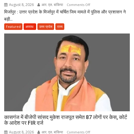
August 8, 2026
आर. एल. बांकिया
on
Comments Off
मिर्जापुर : उत्तर प्रदेश के मिर्जापुर में चर्चित जिम मामले में पुलिस और प्रशासन ने
मिर्जापुर
में
बड़ी...
धर्मांतरण
Featured
अपराध
उत्तर प्रदेश
राज्य
के
आरोपी
इमरान
पर
बड़ी
कार्रवाई,
डेढ़
करोड़
की
अचल
संपत्ति
कुर्क
कासगंज में बीजेपी सांसद मुकेश राजपूत समेत 87 लोगों पर केस, कोर्ट
के आदेश पर FIR दर्ज
August 8, 2026
आर. एल. बांकिया
on
Comments Off