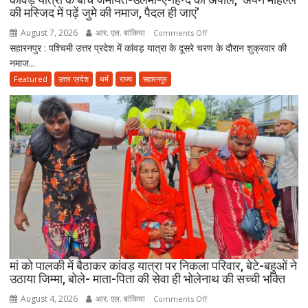
की मस्जिद में पढ़ें जुमे की नमाज, पैदल ही जाएं’
उठाए
सवाल
August 7, 2026
आर. एल. बांकिया
on
Comments Off
सहारनपुर : पश्चिमी उत्तर प्रदेश में कांवड़ यात्रा के दूसरे चरण के दौरान शुक्रवार की
कांवड़
नमाज...
यात्रा
के
Featured
उत्तर प्रदेश
धर्म
राज्य
सहारनपुर
बीच
जमीयत-
उलेमा-
ए-
हिन्द
की
अपील,
‘अपने
मोहल्ले
की
मस्जिद
में
मां को पालकी में बैठाकर कांवड़ यात्रा पर निकला परिवार, बेटे-बहुओं ने
पढ़ें
उठाया जिम्मा, बोले- माता-पिता की सेवा ही भोलेनाथ की सच्ची भक्ति
जुमे
August 4, 2026
आर. एल. बांकिया
on
Comments Off
की