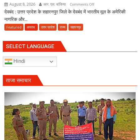
August 8, 2026
आर. एल. बांकिया
on
Comments Off
देवबंद : उत्तर प्रदेश के सहारनपुर जिले के देवबंद में भारतीय मूल के अमेरिकी
देवबंद
में
नागरिक और...
अमेरिकी
Featured
अपराध
उत्तर प्रदेश
राज्य
सहारनपुर
नागरिक
मौलाना
मुफ्ती
SELECT LANGUAGE
यासिर
नदीम
Hindi
के
खिलाफ
FIR,
ताजा समाचार
धार्मिक
भावनाएं
आहत
करने
का
आरोप