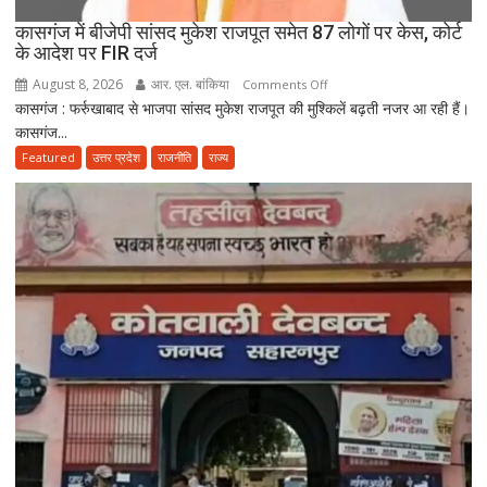
कुर्क
कासगंज में बीजेपी सांसद मुकेश राजपूत समेत 87 लोगों पर केस, कोर्ट
के आदेश पर FIR दर्ज
August 8, 2026
आर. एल. बांकिया
on
Comments Off
कासगंज : फर्रुखाबाद से भाजपा सांसद मुकेश राजपूत की मुश्किलें बढ़ती नजर आ रही हैं।
कासगंज
कासगंज...
में
बीजेपी
Featured
उत्तर प्रदेश
राजनीति
राज्य
सांसद
मुकेश
राजपूत
समेत
87
लोगों
पर
केस,
कोर्ट
के
आदेश
पर
FIR