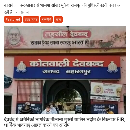
कासगंज : फर्रुखाबाद से भाजपा सांसद मुकेश राजपूत की मुश्किलें बढ़ती नजर आ
कासगंज
में
रही हैं। कासगंज...
बीजेपी
Featured
उत्तर प्रदेश
राजनीति
राज्य
सांसद
मुकेश
राजपूत
समेत
87
लोगों
पर
केस,
कोर्ट
के
आदेश
पर
FIR
दर्ज
देवबंद में अमेरिकी नागरिक मौलाना मुफ्ती यासिर नदीम के खिलाफ FIR,
धार्मिक भावनाएं आहत करने का आरोप