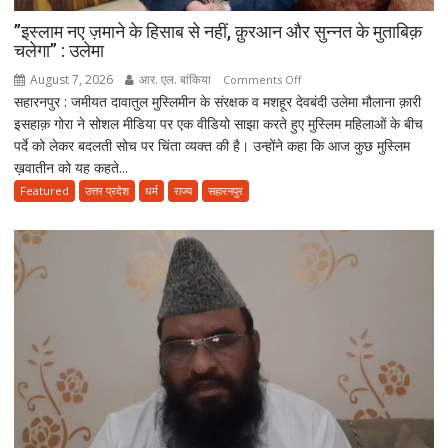
आरोप
”इस्लाम नए ज़माने के हिसाब से नहीं, क़ुरआन और सुन्नत के मुताबिक़
चलेगा” : उलेमा
August 7, 2026
आर. एल. बांकिया
on
Comments Off
सहारनपुर : जमीयत दावातुल मुस्लिमीन के संरक्षक व मशहूर देवबंदी उलेमा मौलाना क़ारी
”इस्लाम
इसहाक़ गोरा ने सोशल मीडिया पर एक वीडियो साझा करते हुए मुस्लिम महिलाओं के बीच
नए
पर्दे को लेकर बदलती सोच पर चिंता व्यक्त की है। उन्होंने कहा कि आज कुछ मुस्लिम
ज़माने
ख़वातीन को यह कहते...
के
हिसाब
Featured
उत्तर प्रदेश
धर्म
राज्य
सहारनपुर
से
नहीं,
क़ुरआन
और
सुन्नत
के
मुताबिक़
चलेगा”
:
उलेमा