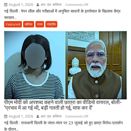
August 1, 2026
आर. एल. बांकिया
on
Comments Off
तैयार
नई दिल्ली : पेपर लीक और परीक्षाओं में अनुचित साधनों के इस्तेमाल के खिलाफ केंद्र
राष्ट्रपति
की
सरकार...
मुर्मू
नई
ने
Featured
करियर
राज्य
राष्ट्रीय
पॉलिसी
एंटी-
पेपर
लीक
संशोधन
बिल
को
दी
मंजूरी,
अब
10
साल
तक
पीएम मोदी को अपशब्द कहने वाली छात्रा का वीडियो वायरल, बोली-
‘प्रभाव में आ गई थी, बड़ी गलती हो गई, माफ कर दें’
की
सजा
August 1, 2026
आर. एल. बांकिया
on
Comments Off
और
नई दिल्ली : राजधानी दिल्ली के जंतर-मंतर पर 23 जुलाई को हुए छात्र विरोध-प्रदर्शन
पीएम
10
के दौरान...
मोदी