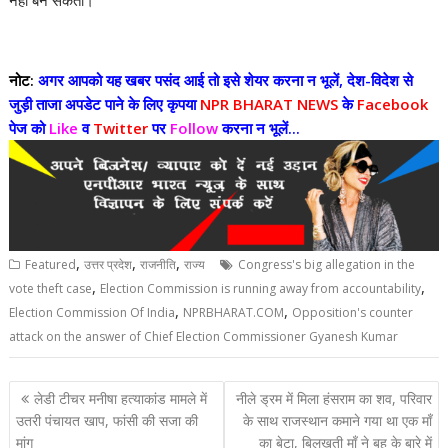
नहीं बन सकता।
नोट:
अगर आपको यह खबर पसंद आई तो इसे शेयर करना न भूलें, देश-विदेश से
जुड़ी ताजा अपडेट पाने के लिए कृपया
NPR BHARAT NEWS
के
Facebook
पेज को
Like
व
Twitter
पर
Follow
करना न भूलें...
,
,
,
Featured
उत्तर प्रदेश
राजनीति
राज्य
Congress's big allegation in the
,
,
vote theft case
Election Commission is running away from accountability
,
,
Election Commission Of India
NPRBHARAT.COM
Opposition's counter
attack on the answer of Chief Election Commissioner Gyanesh Kumar
Post
लेडी टीचर मनीषा हत्याकांड मामले में
नीले ड्रम में मिला हंसराम का शव, परिवार
navigation
उतरी पंचायत खाप, फांसी की सजा की
के साथ राजस्थान कमाने गया था एक माँ
मांग
का बेटा, बिलखती माँ ने बहू के बारे में