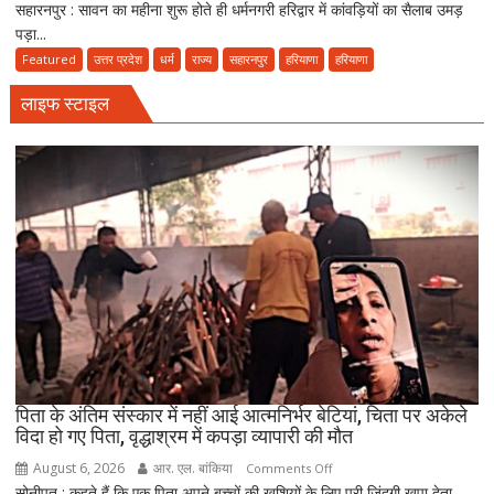
सहारनपुर : सावन का महीना शुरू होते ही धर्मनगरी हरिद्वार में कांवड़ियों का सैलाब उमड़
मां
नमाज,
पड़ा...
को
पैदल
पालकी
Featured
उत्तर प्रदेश
धर्म
राज्य
सहारनपुर
हरियाणा
हरियाणा
ही
में
जाएं’
लाइफ स्टाइल
बैठाकर
कांवड़
यात्रा
पर
निकला
परिवार,
बेटे-
बहुओं
ने
उठाया
जिम्मा,
बोले-
माता-
पिता के अंतिम संस्कार में नहीं आई आत्मनिर्भर बेटियां, चिता पर अकेले
पिता
विदा हो गए पिता, वृद्धाश्रम में कपड़ा व्यापारी की मौत
की
August 6, 2026
आर. एल. बांकिया
on
Comments Off
सेवा
सोनीपत : कहते हैं कि एक पिता अपने बच्चों की खुशियों के लिए पूरी जिंदगी खपा देता...
पिता
ही