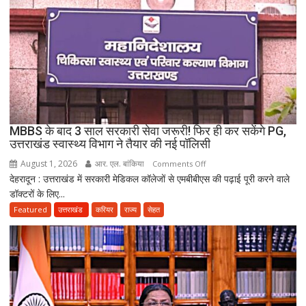
बिखर
गईं
जिंदगियां,
दो
कारीगरों
की
दर्दनाक
मौत,
MBBS के बाद 3 साल सरकारी सेवा जरूरी! फिर ही कर सकेंगे PG,
दो
उत्तराखंड स्वास्थ्य विभाग ने तैयार की नई पॉलिसी
अब
August 1, 2026
आर. एल. बांकिया
on
Comments Off
भी
देहरादून : उत्तराखंड में सरकारी मेडिकल कॉलेजों से एमबीबीएस की पढ़ाई पूरी करने वाले
MBBS
लापता
डॉक्टरों के लिए...
के
बाद
Featured
उत्तराखंड
करियर
राज्य
सेहत
3
साल
सरकारी
सेवा
जरूरी!
फिर