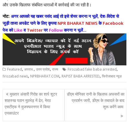
और उसके खिलाफ संबंधित धाराओं में कार्रवाई की जा रही है।
नोट:
अगर आपको यह खबर पसंद आई तो इसे शेयर करना न भूलें, देश-विदेश से
जुड़ी ताजा अपडेट पाने के लिए कृपया
NPR BHARAT NEWS
के
Facebook
पेज को
Like
व
Twitter
पर
Follow
करना न भूलें...
,
,
,
,
Featured
अपराध
उत्तर प्रदेश
राज्य
Firozabad fake baba arrested
,
,
,
firozabad news
NPRBHARAT.COM
RAPIST BABA ARRESTED
फिरोजाबाद न्यूज़
Post
मुख्तार अंसारी गिरोह का शार्प शूटर
डीएम मोनिका रानी के खिलाफ अफसरों का
navigation
शाहरुख पठान मुठभेड़ में ढेर, मेरठ
प्रदर्शन जारी, डीएम के तबादले के बाद
एसटीएफ ने मुजफ्फरनगर में किया
शुरू करेंगे काम
एनकाउंटर