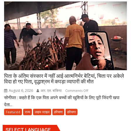
ऐलान
हाईकोर्ट
सख्त!
योगी
सरकार
से
पूछा-
आखिर
चुनाव
में
देरी
क्यों?
पिता के अंतिम संस्कार में नहीं आई आत्मनिर्भर बेटियां, चिता पर अकेले
नवंबर
विदा हो गए पिता, वृद्धाश्रम में कपड़ा व्यापारी की मौत
तक
पूरा
August 6, 2026
आर. एल. बांकिया
on
Comments Off
करना
सोनीपत : कहते हैं कि एक पिता अपने बच्चों की खुशियों के लिए पूरी जिंदगी खपा
पिता
होगा
के
देता...
संवैधानिक
अंतिम
Featured
राज्य
लाइफ स्टाइल
हरियाणा
हरियाणा
दायित्व
संस्कार
में
नहीं
SELECT LANGUAGE