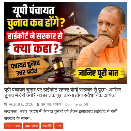
भी
ज्यादा
मानते
थे…”
उमाशंकर
सिंह
को
याद
कर
भावुक
हुईं
मायावती,
बेटे
यूपी पंचायत चुनाव पर हाईकोर्ट सख्त! योगी सरकार से पूछा- आखिर
को
चुनाव में देरी क्यों? नवंबर तक पूरा करना होगा संवैधानिक दायित्व
राजनीति
में
August 6, 2026
आर. एल. बांकिया
on
Comments Off
आगे
लखनऊ : उत्तर प्रदेश में पंचायत चुनावों को लेकर इलाहाबाद हाईकोर्ट ने योगी
यूपी
बढ़ाने
पंचायत
सरकार के सामने...
का
चुनाव
Featured
उत्तर प्रदेश
राजनीति
राज्य
किया
पर