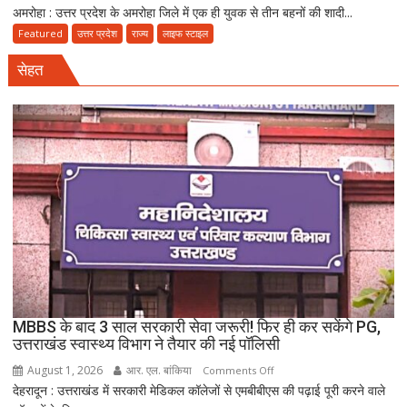
अमरोहा : उत्तर प्रदेश के अमरोहा जिले में एक ही युवक से तीन बहनों की शादी...
अमरोहा
में
Featured
उत्तर प्रदेश
राज्य
लाइफ स्टाइल
तीन
सेहत
बहनों
की
शादी
पर
नया
विवाद,
एक
के
नाबालिग
होने
का
दावा;
CWC
MBBS के बाद 3 साल सरकारी सेवा जरूरी! फिर ही कर सकेंगे PG,
ने
उत्तराखंड स्वास्थ्य विभाग ने तैयार की नई पॉलिसी
जारी
August 1, 2026
आर. एल. बांकिया
on
Comments Off
किया
देहरादून : उत्तराखंड में सरकारी मेडिकल कॉलेजों से एमबीबीएस की पढ़ाई पूरी करने वाले
MBBS
नोटिस