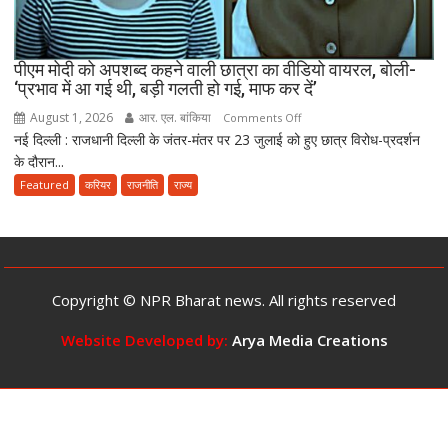
10
साल
तक
पीएम मोदी को अपशब्द कहने वाली छात्रा का वीडियो वायरल, बोली-
‘प्रभाव में आ गई थी, बड़ी गलती हो गई, माफ कर दें’
की
सजा
August 1, 2026
आर. एल. बांकिया
on
Comments Off
और
नई दिल्ली : राजधानी दिल्ली के जंतर-मंतर पर 23 जुलाई को हुए छात्र विरोध-प्रदर्शन
पीएम
10
के दौरान...
मोदी
करोड़
को
Featured
करियर
राजनीति
राज्य
तक
अपशब्द
जुर्माने
कहने
का
वाली
प्रावधान
छात्रा
का
Copyright © NPR Bharat news. All rights reserved
वीडियो
वायरल,
Website Developed by:
Arya Media Creations
बोली-
‘प्रभाव
में
आ
गई