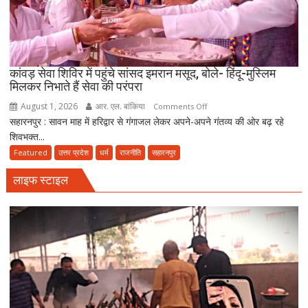
महादेव
मंदिर,
जहां
मराठा
काल
कांवड़ सेवा शिविर में पहुंचे सांसद इमरान मसूद, बोले- हिंदू-मुस्लिम
मिलकर निभाते हैं सेवा की परंपरा
की
विरासत
August 1, 2026
आर. एल. बांकिया
on
Comments Off
में
सहारनपुर : सावन माह में हरिद्वार से गंगाजल लेकर अपने-अपने गंतव्य की ओर बढ़ रहे
कांवड़
बसती
शिवभक्त...
सेवा
है
शिविर
Featured
उत्तर प्रदेश
धर्म
राजनीति
सहारनपुर
भोलेनाथ
में
की
लाइफ स्टाइल
पहुंचे
भक्ति
सांसद
इमरान
मसूद,
बोले-
हिंदू-
मुस्लिम
मिलकर
निभाते