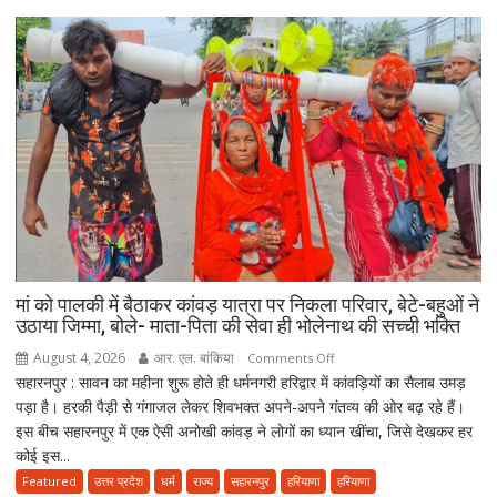
में
नहीं
आई
आत्मनिर्भर
बेटियां,
चिता
पर
अकेले
विदा
हो
गए
पिता,
वृद्धाश्रम
मां को पालकी में बैठाकर कांवड़ यात्रा पर निकला परिवार, बेटे-बहुओं ने
में
उठाया जिम्मा, बोले- माता-पिता की सेवा ही भोलेनाथ की सच्ची भक्ति
कपड़ा
August 4, 2026
आर. एल. बांकिया
on
Comments Off
व्यापारी
सहारनपुर : सावन का महीना शुरू होते ही धर्मनगरी हरिद्वार में कांवड़ियों का सैलाब उमड़
मां
की
पड़ा है। हरकी पैड़ी से गंगाजल लेकर शिवभक्त अपने-अपने गंतव्य की ओर बढ़ रहे हैं।
को
मौत
इस बीच सहारनपुर में एक ऐसी अनोखी कांवड़ ने लोगों का ध्यान खींचा, जिसे देखकर हर
पालकी
कोई इस...
में
बैठाकर
Featured
उत्तर प्रदेश
धर्म
राज्य
सहारनपुर
हरियाणा
हरियाणा