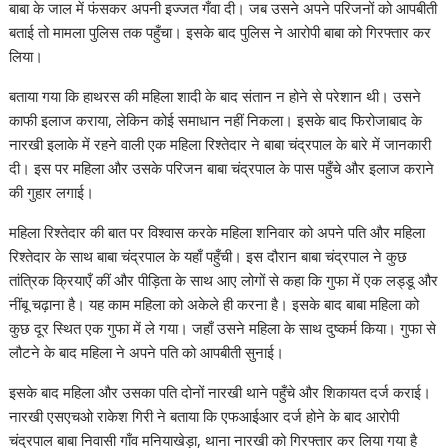
A
o
dI
a
st
Li
बाबा के जाल में फंसकर अपनी इज्जत गँवा दी। जब उसने अपने परिजनों को आपबीती
बताई तो मामला पुलिस तक पहुँचा। इसके बाद पुलिस ने आरोपी बाबा को गिरफ्तार कर
p
o
n
m
n
लिया।
p
k
k
बताया गया कि हाथरस की महिला शादी के बाद संतान न होने से परेशान थी। उसने
काफी इलाज कराया, लेकिन कोई समाधान नहीं निकला। इसके बाद फिरोजाबाद के
नारखी इलाके में रहने वाली एक महिला रिश्तेदार ने बाबा चंद्रपाल के बारे में जानकारी
दी। इस पर महिला और उसके परिजन बाबा चंद्रपाल के पास पहुँचे और इलाज कराने
की गुहार लगाई।
महिला रिश्तेदार की बात पर विश्वास करके महिला शनिवार को अपने पति और महिला
रिश्तेदार के साथ बाबा चंद्रपाल के यहाँ पहुँची। इस दौरान बाबा चंद्रपाल ने कुछ
तांत्रिक क्रियाएँ कीं और पीड़िता के साथ आए लोगों से कहा कि गुफा में एक लड्डू और
नींबू चढ़ाना है। यह काम महिला को अकेले ही करना है। इसके बाद बाबा महिला को
कुछ दूर स्थित एक गुफा में ले गया। जहाँ उसने महिला के साथ दुष्कर्म किया। गुफा से
लौटने के बाद महिला ने अपने पति को आपबीती सुनाई।
इसके बाद महिला और उसका पति दोनों नारखी थाने पहुँचे और शिकायत दर्ज कराई।
नारखी एसएचओ राकेश गिरी ने बताया कि एफआईआर दर्ज होने के बाद आरोपी
चंद्रपाल बाबा निवासी गाँव मनियाखेड़ा, थाना नारखी को गिरफ्तार कर लिया गया है