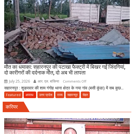
कारोबार
का
भंडाफोड़,
अमीनाबाद
में
5
दवा
कारोबारियों
पर
FIR
मौत का धमाका: सहारनपुर की पटाखा फैक्ट्री में बिखर गईं जिंदगियां,
दो कारीगरों की दर्दनाक मौत, दो अब भी लापता
July 25, 2026
आर. एल. बांकिया
on
Comments Off
सहारनपुर : शुक्रवार की शाम गंगोह थाना क्षेत्र के नया गांव (बसी कुंडा) में सब कुछ...
मौत
का
Featured
अपराध
उत्तर प्रदेश
राज्य
सहारनपुर
सेहत
धमाका:
करियर
सहारनपुर
की
पटाखा
फैक्ट्री
में