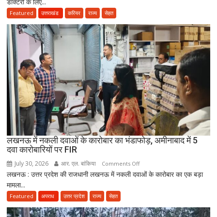
डॉक्टरों के लिए...
के
बाद
Featured
उत्तराखंड
करियर
राज्य
सेहत
3
साल
सरकारी
सेवा
जरूरी!
फिर
ही
कर
सकेंगे
PG,
उत्तराखंड
लखनऊ में नकली दवाओं के कारोबार का भंडाफोड़, अमीनाबाद में 5
स्वास्थ्य
दवा कारोबारियों पर FIR
विभाग
ने
July 30, 2026
आर. एल. बांकिया
on
Comments Off
तैयार
लखनऊ : उत्तर प्रदेश की राजधानी लखनऊ में नकली दवाओं के कारोबार का एक बड़ा
लखनऊ
की
मामला...
में
नई
नकली
Featured
अपराध
उत्तर प्रदेश
राज्य
सेहत
पॉलिसी
दवाओं
के