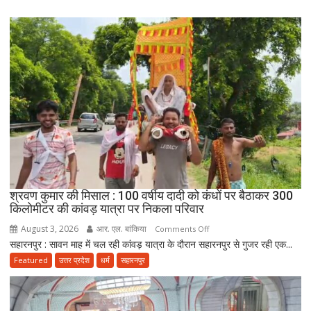
कांवड़
यात्रा
पर
निकला
परिवार,
बेटे-
बहुओं
ने
उठाया
जिम्मा,
बोले-
माता-
पिता
श्रवण कुमार की मिसाल : 100 वर्षीय दादी को कंधों पर बैठाकर 300
की
किलोमीटर की कांवड़ यात्रा पर निकला परिवार
सेवा
August 3, 2026
आर. एल. बांकिया
on
Comments Off
ही
सहारनपुर : सावन माह में चल रही कांवड़ यात्रा के दौरान सहारनपुर से गुजर रही एक...
श्रवण
भोलेनाथ
कुमार
Featured
उत्तर प्रदेश
धर्म
सहारनपुर
की
की
सच्ची
मिसाल
भक्ति
: