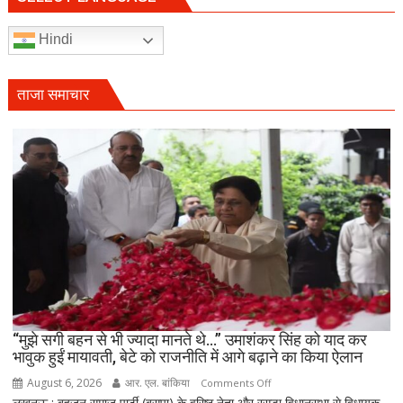
आई
आत्मनिर्भर
Hindi
बेटियां,
चिता
पर
ताजा समाचार
अकेले
विदा
हो
गए
पिता,
वृद्धाश्रम
में
कपड़ा
व्यापारी
की
मौत
“मुझे सगी बहन से भी ज्यादा मानते थे…” उमाशंकर सिंह को याद कर
भावुक हुईं मायावती, बेटे को राजनीति में आगे बढ़ाने का किया ऐलान
August 6, 2026
आर. एल. बांकिया
on
Comments Off
लखनऊ : बहुजन समाज पार्टी (बसपा) के वरिष्ठ नेता और रसड़ा विधानसभा से विधायक
“मुझे