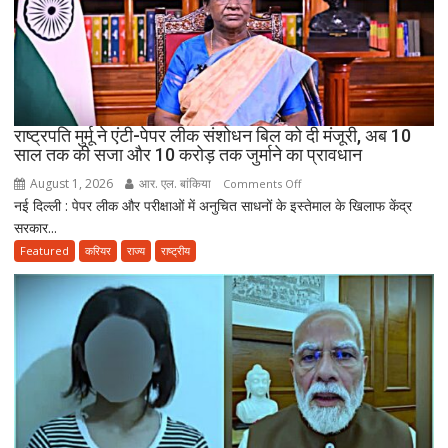
ही
कर
सकेंगे
PG,
उत्तराखंड
स्वास्थ्य
राष्ट्रपति मुर्मू ने एंटी-पेपर लीक संशोधन बिल को दी मंजूरी, अब 10
विभाग
साल तक की सजा और 10 करोड़ तक जुर्माने का प्रावधान
ने
August 1, 2026
आर. एल. बांकिया
on
Comments Off
तैयार
नई दिल्ली : पेपर लीक और परीक्षाओं में अनुचित साधनों के इस्तेमाल के खिलाफ केंद्र
राष्ट्रपति
की
सरकार...
मुर्मू
नई
ने
Featured
करियर
राज्य
राष्ट्रीय
पॉलिसी
एंटी-
पेपर
लीक
संशोधन
बिल
को
दी
मंजूरी,
अब