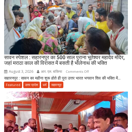
100
वर्षीय
दादी
को
कंधों
पर
बैठाकर
300
किलोमीटर
सावन स्पेशल : सहारनपुर का 500 साल पुराना भूतेश्वर महादेव मंदिर,
जहां मराठा काल की विरासत में बसती है भोलेनाथ की भक्ति
की
कांवड़
August 3, 2026
आर. एल. बांकिया
on
Comments Off
यात्रा
सहारनपुर : सावन का महीना शुरू होते ही पूरा उत्तर भारत भगवान शिव की भक्ति में...
सावन
पर
स्पेशल
Featured
उत्तर प्रदेश
धर्म
सहारनपुर
निकला
:
परिवार
सहारनपुर
का
500
साल
पुराना
भूतेश्वर