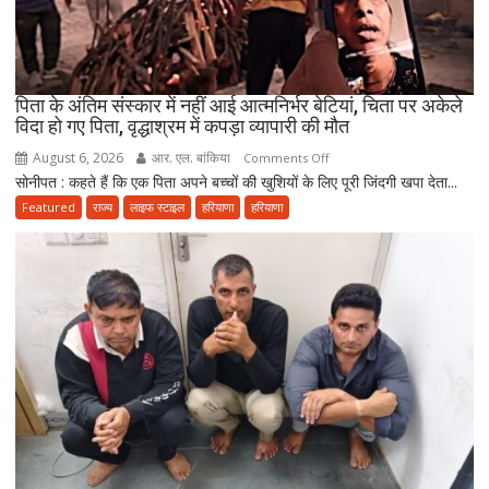
हैं
सेवा
की
परंपरा
पिता के अंतिम संस्कार में नहीं आई आत्मनिर्भर बेटियां, चिता पर अकेले
विदा हो गए पिता, वृद्धाश्रम में कपड़ा व्यापारी की मौत
August 6, 2026
आर. एल. बांकिया
on
Comments Off
सोनीपत : कहते हैं कि एक पिता अपने बच्चों की खुशियों के लिए पूरी जिंदगी खपा देता...
पिता
के
Featured
राज्य
लाइफ स्टाइल
हरियाणा
हरियाणा
अंतिम
संस्कार
में
नहीं
आई
आत्मनिर्भर
बेटियां,
चिता
पर
अकेले
विदा