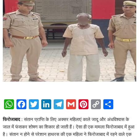
W
F
T
Li
T
G
Pi
C
S
h
ac
w
n
el
m
nt
o
h
फिरोजाबाद :
संतान प्राप्ति के लिए अक्सर महिलाएं काले जादू और अंधविश्वास के
at
e
itt
k
e
ai
er
p
ar
जाल में फंसकर शोषण का शिकार हो जाती हैं। ऐसा ही एक मामला फिरोजाबाद में हुआ
s
b
er
e
gr
l
e
y
e
है। संतान न होने से परेशान हाथरस की एक महिला ने फिरोजाबाद में रहने वाले एक