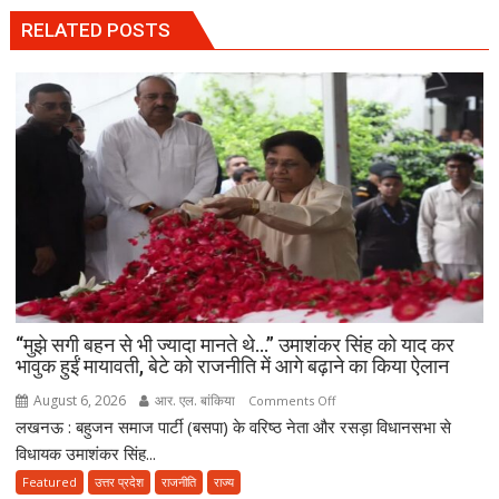
RELATED POSTS
“मुझे सगी बहन से भी ज्यादा मानते थे…” उमाशंकर सिंह को याद कर
भावुक हुईं मायावती, बेटे को राजनीति में आगे बढ़ाने का किया ऐलान
August 6, 2026
आर. एल. बांकिया
on
Comments Off
लखनऊ : बहुजन समाज पार्टी (बसपा) के वरिष्ठ नेता और रसड़ा विधानसभा से
“मुझे
सगी
विधायक उमाशंकर सिंह...
बहन
Featured
उत्तर प्रदेश
राजनीति
राज्य
से