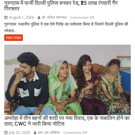
हो
गुरुग्राम में फर्जी दिल्ली पुलिस बनकर रेड, ₹25 लाख रंगदारी गैंग
गिरफ्तार
गए
पिता,
August 1, 2026
डॉ. अनिल जगन्नाथ
on
Comments Off
वृद्धाश्रम
गुरुग्राम: स्थानीय पुलिस ने एक ऐसे गिरोह का पर्दाफाश किया है जिसने दिल्ली पुलिस की
गुरुग्राम
में
स्पेशल...
में
कपड़ा
फर्जी
लाइफ स्टाइल
व्यापारी
दिल्ली
की
पुलिस
मौत
बनकर
रेड,
₹25
लाख
रंगदारी
गैंग
गिरफ्तार
अमरोहा में तीन बहनों की शादी पर नया विवाद, एक के नाबालिग होने का
दावा; CWC ने जारी किया नोटिस
July 25, 2026
आर. एल. बांकिया
on
Comments Off