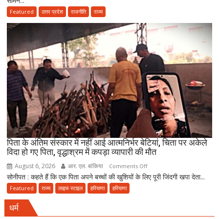
सामने...
बढ़ाने
चुनाव
Featured
उत्तर प्रदेश
राजनीति
राज्य
का
पर
किया
हाईकोर्ट
ऐलान
सख्त!
योगी
सरकार
से
पूछा-
आखिर
चुनाव
में
देरी
क्यों?
पिता के अंतिम संस्कार में नहीं आई आत्मनिर्भर बेटियां, चिता पर अकेले
विदा हो गए पिता, वृद्धाश्रम में कपड़ा व्यापारी की मौत
नवंबर
तक
August 6, 2026
आर. एल. बांकिया
on
Comments Off
पूरा
सोनीपत : कहते हैं कि एक पिता अपने बच्चों की खुशियों के लिए पूरी जिंदगी खपा देता...
पिता
करना
के
Featured
राज्य
लाइफ स्टाइल
हरियाणा
हरियाणा
होगा
अंतिम
संवैधानिक
धर्म
संस्कार
दायित्व