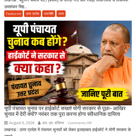
उमाशंकर सिंह...
सगी
बहन
Featured
उत्तर प्रदेश
राजनीति
राज्य
से
भी
ज्यादा
मानते
थे…”
उमाशंकर
सिंह
को
याद
कर
भावुक
हुईं
मायावती,
बेटे
यूपी पंचायत चुनाव पर हाईकोर्ट सख्त! योगी सरकार से पूछा- आखिर
को
चुनाव में देरी क्यों? नवंबर तक पूरा करना होगा संवैधानिक दायित्व
राजनीति
August 6, 2026
आर. एल. बांकिया
on
Comments Off
में
लखनऊ : उत्तर प्रदेश में पंचायत चुनावों को लेकर इलाहाबाद हाईकोर्ट ने योगी सरकार के
यूपी
आगे
पंचायत