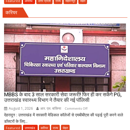
का
Featured
अपराध
उत्तर प्रदेश
राज्य
सहारनपुर
सेहत
धमाका:
करियर
सहारनपुर
की
पटाखा
फैक्ट्री
में
बिखर
गईं
जिंदगियां,
दो
कारीगरों
की
दर्दनाक
मौत,
MBBS के बाद 3 साल सरकारी सेवा जरूरी! फिर ही कर सकेंगे PG,
दो
उत्तराखंड स्वास्थ्य विभाग ने तैयार की नई पॉलिसी
अब
August 1, 2026
आर. एल. बांकिया
on
Comments Off
भी
देहरादून : उत्तराखंड में सरकारी मेडिकल कॉलेजों से एमबीबीएस की पढ़ाई पूरी करने वाले
MBBS
लापता
डॉक्टरों के लिए...
के
बाद
Featured
उत्तराखंड
करियर
राज्य
सेहत