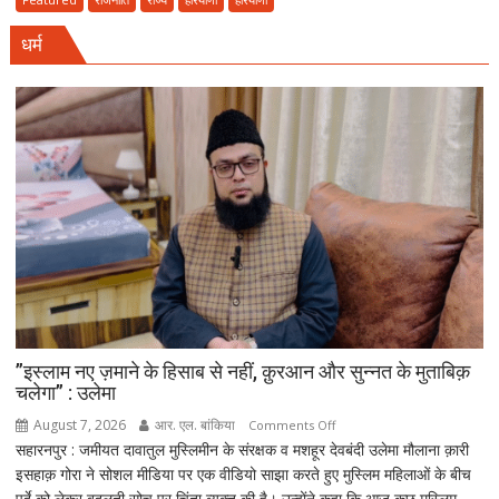
राज्य
धर्म
स्तरीय
वन
महोत्सव,
CM
सैनी
बोले-
हरियाली
हमारी
व्यक्तिगत
जिम्मेदारी
”इस्लाम नए ज़माने के हिसाब से नहीं, क़ुरआन और सुन्नत के मुताबिक़
चलेगा” : उलेमा
August 7, 2026
आर. एल. बांकिया
on
Comments Off
सहारनपुर : जमीयत दावातुल मुस्लिमीन के संरक्षक व मशहूर देवबंदी उलेमा मौलाना क़ारी
”इस्लाम
इसहाक़ गोरा ने सोशल मीडिया पर एक वीडियो साझा करते हुए मुस्लिम महिलाओं के बीच
नए
पर्दे को लेकर बदलती सोच पर चिंता व्यक्त की है। उन्होंने कहा कि आज कुछ मुस्लिम
ज़माने