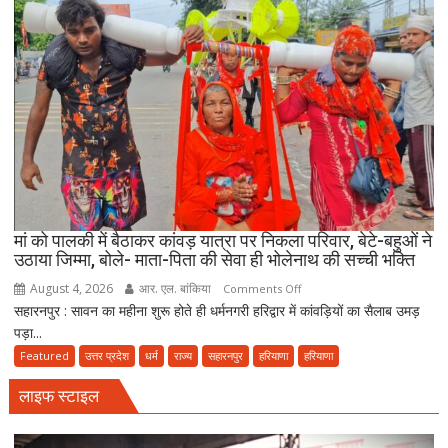
जमीयत-
उलेमा-
ए-
हिन्द
की
अपील,
‘अपने
मोहल्ले
की
मस्जिद
में
मां को पालकी में बैठाकर कांवड़ यात्रा पर निकला परिवार, बेटे-बहुओं ने
पढ़ें
उठाया जिम्मा, बोले- माता-पिता की सेवा ही भोलेनाथ की सच्ची भक्ति
जुमे
August 4, 2026
आर. एल. बांकिया
on
Comments Off
की
सहारनपुर : सावन का महीना शुरू होते ही धर्मनगरी हरिद्वार में कांवड़ियों का सैलाब उमड़
मां
नमाज,
पड़ा...
को
पैदल
पालकी
Featured
उत्तर प्रदेश
धर्म
राज्य
सहारनपुर
हरियाणा
हरियाणा
ही
में
जाएं’
लाइफ स्टाइल
बैठाकर
कांवड़
यात्रा