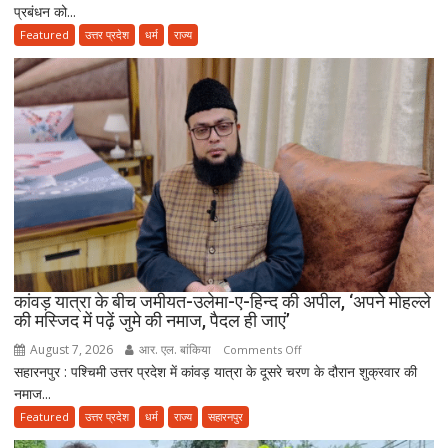
प्रबंधन को...
अध्यक्ष
के
Featured
उत्तर प्रदेश
धर्म
राज्य
‘मंदिर
वापस’
बयान
पर
मुस्लिम
धर्मगुरुओं
की
आपत्ति,
मौलाना
राशिद
सिद्दीकी
ने
कांवड़ यात्रा के बीच जमीयत-उलेमा-ए-हिन्द की अपील, ‘अपने मोहल्ले
की मस्जिद में पढ़ें जुमे की नमाज, पैदल ही जाएं’
उठाए
सवाल
August 7, 2026
आर. एल. बांकिया
on
Comments Off
सहारनपुर : पश्चिमी उत्तर प्रदेश में कांवड़ यात्रा के दूसरे चरण के दौरान शुक्रवार की
कांवड़
नमाज...
यात्रा
के
Featured
उत्तर प्रदेश
धर्म
राज्य
सहारनपुर
बीच