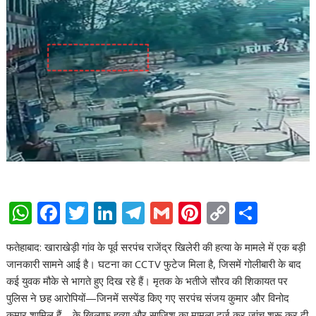
W
F
T
Li
T
G
Pi
C
S
h
ac
w
n
el
m
nt
o
h
फतेहाबाद: खाराखेड़ी गांव के पूर्व सरपंच राजेंद्र खिलेरी की हत्या के मामले में एक बड़ी
at
e
itt
k
e
ai
er
p
ar
जानकारी सामने आई है। घटना का CCTV फुटेज मिला है, जिसमें गोलीबारी के बाद
s
b
er
e
gr
l
e
y
e
कई युवक मौके से भागते हुए दिख रहे हैं। मृतक के भतीजे सौरव की शिकायत पर
A
o
dI
a
st
Li
पुलिस ने छह आरोपियों—जिनमें सस्पेंड किए गए सरपंच संजय कुमार और विनोद
कुमार शामिल हैं—के खिलाफ हत्या और साजिश का मामला दर्ज कर जांच शुरू कर दी