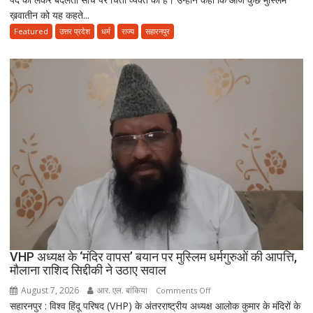
ख़वातीन को यह कहते...
के
हिसाब
Featured
उत्तर प्रदेश
धर्म
राज्य
सहारनपुर
से
नहीं,
क़ुरआन
और
सुन्नत
के
मुताबिक़
चलेगा”
:
उलेमा
VHP अध्यक्ष के ‘मंदिर वापस’ बयान पर मुस्लिम धर्मगुरुओं की आपत्ति,
मौलाना राशिद सिद्दीकी ने उठाए सवाल
August 7, 2026
आर. एल. बांकिया
on
Comments Off
सहारनपुर : विश्व हिंदू परिषद (VHP) के अंतरराष्ट्रीय अध्यक्ष आलोक कुमार के मंदिरों के
VHP