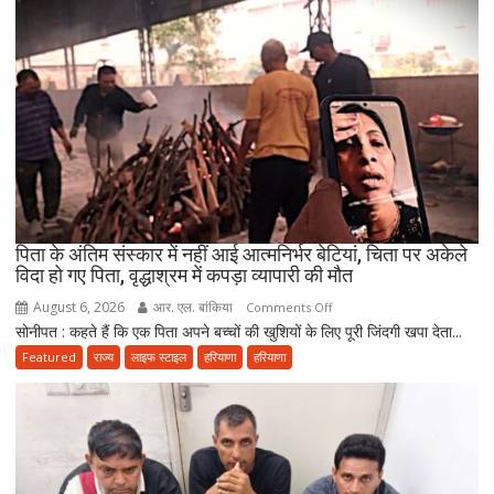
पर
निकला
परिवार,
बेटे-
बहुओं
ने
उठाया
जिम्मा,
बोले-
माता-
पिता के अंतिम संस्कार में नहीं आई आत्मनिर्भर बेटियां, चिता पर अकेले
पिता
विदा हो गए पिता, वृद्धाश्रम में कपड़ा व्यापारी की मौत
की
August 6, 2026
आर. एल. बांकिया
on
Comments Off
सेवा
सोनीपत : कहते हैं कि एक पिता अपने बच्चों की खुशियों के लिए पूरी जिंदगी खपा देता...
पिता
ही
के
Featured
राज्य
लाइफ स्टाइल
हरियाणा
हरियाणा
भोलेनाथ
अंतिम
की
संस्कार
सच्ची
में
भक्ति
नहीं
आई