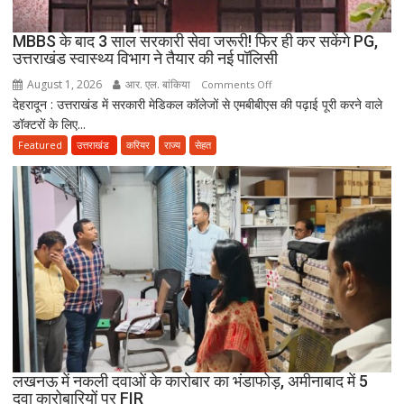
दावा;
CWC
MBBS के बाद 3 साल सरकारी सेवा जरूरी! फिर ही कर सकेंगे PG,
ने
उत्तराखंड स्वास्थ्य विभाग ने तैयार की नई पॉलिसी
जारी
August 1, 2026
आर. एल. बांकिया
on
Comments Off
किया
देहरादून : उत्तराखंड में सरकारी मेडिकल कॉलेजों से एमबीबीएस की पढ़ाई पूरी करने वाले
MBBS
नोटिस
डॉक्टरों के लिए...
के
बाद
Featured
उत्तराखंड
करियर
राज्य
सेहत
3
साल
सरकारी
सेवा
जरूरी!
फिर
ही
कर
सकेंगे
PG,
उत्तराखंड
लखनऊ में नकली दवाओं के कारोबार का भंडाफोड़, अमीनाबाद में 5
स्वास्थ्य
दवा कारोबारियों पर FIR
विभाग