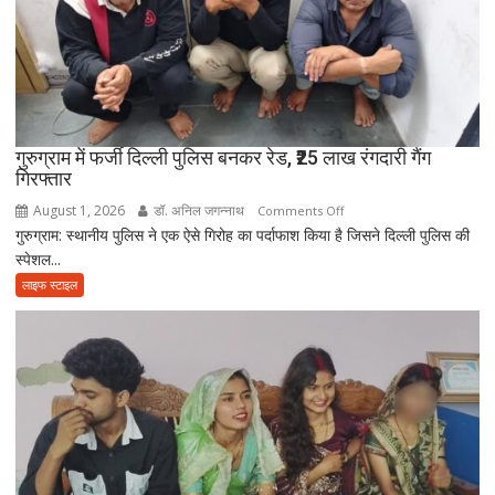
आत्मनिर्भर
बेटियां,
चिता
पर
अकेले
विदा
हो
गुरुग्राम में फर्जी दिल्ली पुलिस बनकर रेड, ₹25 लाख रंगदारी गैंग
गिरफ्तार
गए
पिता,
August 1, 2026
डॉ. अनिल जगन्नाथ
on
Comments Off
वृद्धाश्रम
गुरुग्राम: स्थानीय पुलिस ने एक ऐसे गिरोह का पर्दाफाश किया है जिसने दिल्ली पुलिस की
गुरुग्राम
में
स्पेशल...
में
कपड़ा
फर्जी
लाइफ स्टाइल
व्यापारी
दिल्ली
की
पुलिस
मौत
बनकर
रेड,
₹25
लाख
रंगदारी
गैंग