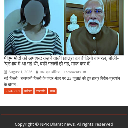
संशोधन
बिल
को
दी
मंजूरी,
अब
10
साल
तक
पीएम मोदी को अपशब्द कहने वाली छात्रा का वीडियो वायरल, बोली-
‘प्रभाव में आ गई थी, बड़ी गलती हो गई, माफ कर दें’
की
सजा
August 1, 2026
आर. एल. बांकिया
on
Comments Off
और
नई दिल्ली : राजधानी दिल्ली के जंतर-मंतर पर 23 जुलाई को हुए छात्र विरोध-प्रदर्शन
पीएम
10
के दौरान...
मोदी
करोड़
को
Featured
करियर
राजनीति
राज्य
तक
अपशब्द
जुर्माने
कहने
का
वाली
प्रावधान
छात्रा
का
Copyright © NPR Bharat news. All rights reserved