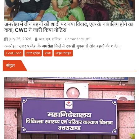
गिरफ्तार
अमरोहा में तीन बहनों की शादी पर नया विवाद, एक के नाबालिग होने का
दावा; CWC ने जारी किया नोटिस
July 25, 2026
आर. एल. बांकिया
on
Comments Off
अमरोहा : उत्तर प्रदेश के अमरोहा जिले में एक ही युवक से तीन बहनों की शादी...
अमरोहा
में
Featured
उत्तर प्रदेश
राज्य
लाइफ स्टाइल
तीन
सेहत
बहनों
की
शादी
पर
नया
विवाद,
एक
के
नाबालिग
होने
का