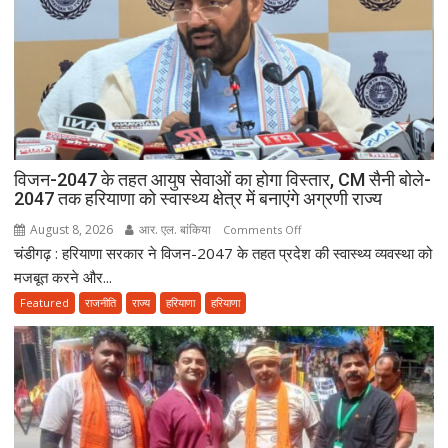
विजन-2047 के तहत आयुष सेवाओं का होगा विस्तार, CM सैनी बोले-
2047 तक हरियाणा को स्वास्थ्य क्षेत्र में बनाएंगे अग्रणी राज्य
August 8, 2026
आर. एल. बांकिया
on
Comments Off
चंडीगढ़ : हरियाणा सरकार ने विजन-2047 के तहत प्रदेश की स्वास्थ्य व्यवस्था को
विजन-2047
के
मजबूत करने और...
तहत
Featured
राजनीति
राज्य
हरियाणा
हरियाणा
आयुष
सेवाओं
का
होगा
विस्तार,
CM