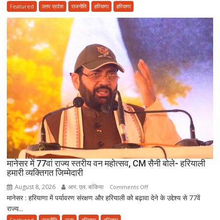
सैनी
Featured
उत्तर प्रदेश
राजनीति
हरियाणा
हरियाणा
के
लंबे
कार्यकाल
और
हरियाणा
की
खुशहाली
के
लिए
हरकी
पैड़ी
से
रवाना
हुई
मानेसर में 77वां राज्य स्तरीय वन महोत्सव, CM सैनी बोले- हरियाली
दूसरी
हमारी व्यक्तिगत जिम्मेदारी
साइकिल
August 8, 2026
आर. एल. बांकिया
on
Comments Off
कांवड़
मानेसर : हरियाणा में पर्यावरण संरक्षण और हरियाली को बढ़ावा देने के उद्देश्य से 77वें
मानेसर
यात्रा
राज्य...
में
77वां
Featured
राजनीति
राज्य
हरियाणा
हरियाणा