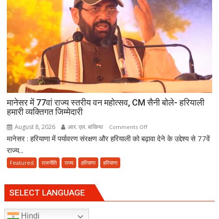
की
खुशहाली
के
लिए
हरकी
पैड़ी
से
रवाना
हुई
दूसरी
मानेसर में 77वां राज्य स्तरीय वन महोत्सव, CM सैनी बोले- हरियाली
साइकिल
हमारी व्यक्तिगत जिम्मेदारी
कांवड़
August 8, 2026
आर. एल. बांकिया
on
Comments Off
यात्रा
मानेसर : हरियाणा में पर्यावरण संरक्षण और हरियाली को बढ़ावा देने के उद्देश्य से 77वें
मानेसर
में
राज्य...
77वां
Featured
राजनीति
राज्य
हरियाणा
हरियाणा
राज्य
स्तरीय
वन
SELECT LANGUAGE
महोत्सव,
CM
Hindi