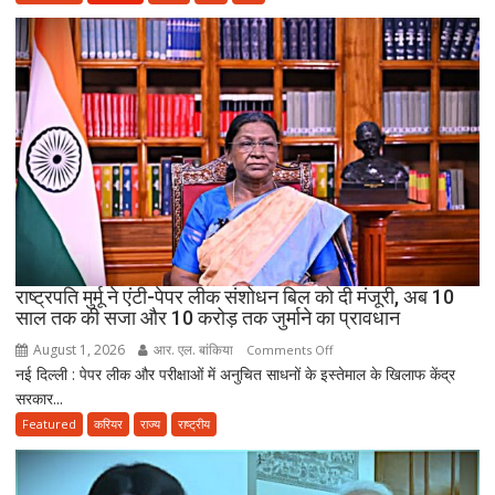
3
साल
सरकारी
सेवा
जरूरी!
फिर
ही
कर
सकेंगे
PG,
उत्तराखंड
स्वास्थ्य
राष्ट्रपति मुर्मू ने एंटी-पेपर लीक संशोधन बिल को दी मंजूरी, अब 10
विभाग
साल तक की सजा और 10 करोड़ तक जुर्माने का प्रावधान
ने
August 1, 2026
आर. एल. बांकिया
on
Comments Off
तैयार
नई दिल्ली : पेपर लीक और परीक्षाओं में अनुचित साधनों के इस्तेमाल के खिलाफ केंद्र
राष्ट्रपति
की
सरकार...
मुर्मू
नई
ने
Featured
करियर
राज्य
राष्ट्रीय
पॉलिसी
एंटी-
पेपर
लीक