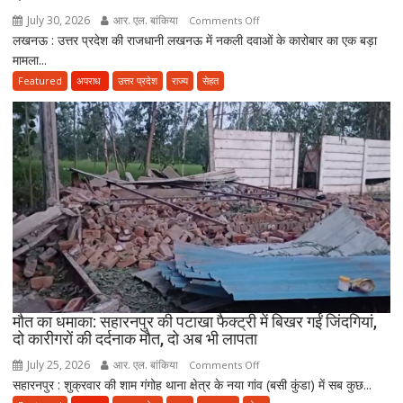
ने
July 30, 2026
आर. एल. बांकिया
on
Comments Off
तैयार
लखनऊ : उत्तर प्रदेश की राजधानी लखनऊ में नकली दवाओं के कारोबार का एक बड़ा
लखनऊ
की
मामला...
में
नई
नकली
Featured
अपराध
उत्तर प्रदेश
राज्य
सेहत
पॉलिसी
दवाओं
के
कारोबार
का
भंडाफोड़,
अमीनाबाद
में
5
दवा
कारोबारियों
पर
FIR
मौत का धमाका: सहारनपुर की पटाखा फैक्ट्री में बिखर गईं जिंदगियां,
दो कारीगरों की दर्दनाक मौत, दो अब भी लापता
July 25, 2026
आर. एल. बांकिया
on
Comments Off
सहारनपुर : शुक्रवार की शाम गंगोह थाना क्षेत्र के नया गांव (बसी कुंडा) में सब कुछ...
मौत