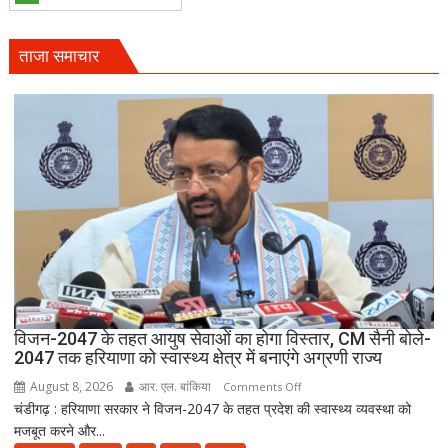
सैनी
बोले-
हरियाली
ताजा समाचार
हमारी
व्यक्तिगत
जिम्मेदारी
विजन-2047 के तहत आयुष सेवाओं का होगा विस्तार, CM सैनी बोले-
2047 तक हरियाणा को स्वास्थ्य क्षेत्र में बनाएंगे अग्रणी राज्य
August 8, 2026
आर. एल. बांकिया
on
Comments Off
चंडीगढ़ : हरियाणा सरकार ने विजन-2047 के तहत प्रदेश की स्वास्थ्य व्यवस्था को
विजन-2047
मजबूत करने और...
के