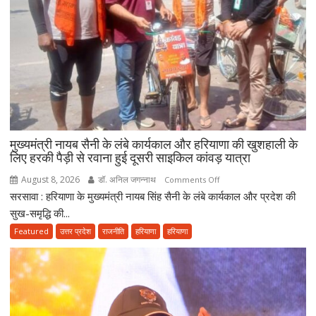
सैनी
बोले-
2047
तक
हरियाणा
को
स्वास्थ्य
क्षेत्र
में
बनाएंगे
मुख्यमंत्री नायब सैनी के लंबे कार्यकाल और हरियाणा की खुशहाली के
अग्रणी
लिए हरकी पैड़ी से रवाना हुई दूसरी साइकिल कांवड़ यात्रा
राज्य
August 8, 2026
डॉ. अनिल जगन्नाथ
on
Comments Off
सरसावा : हरियाणा के मुख्यमंत्री नायब सिंह सैनी के लंबे कार्यकाल और प्रदेश की
मुख्यमंत्री
नायब
सुख-समृद्धि की...
सैनी
Featured
उत्तर प्रदेश
राजनीति
हरियाणा
हरियाणा
के
लंबे
कार्यकाल
और
हरियाणा