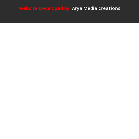
वीडियो
वायरल,
Website Developed by:
Arya Media Creations
बोली-
‘प्रभाव
में
आ
गई
थी,
बड़ी
गलती
हो
गई,
माफ
कर
दें’