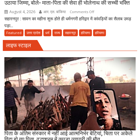
पढ़ें
उठाया जिम्मा, बोले- माता-पिता की सेवा ही भोलेनाथ की सच्ची भक्ति
जुमे
August 4, 2026
आर. एल. बांकिया
on
Comments Off
की
सहारनपुर : सावन का महीना शुरू होते ही धर्मनगरी हरिद्वार में कांवड़ियों का सैलाब उमड़
मां
नमाज,
पड़ा...
को
पैदल
पालकी
Featured
उत्तर प्रदेश
धर्म
राज्य
सहारनपुर
हरियाणा
हरियाणा
ही
में
जाएं’
लाइफ स्टाइल
बैठाकर
कांवड़
यात्रा
पर
निकला
परिवार,
बेटे-
बहुओं
ने
उठाया
जिम्मा,
बोले-
माता-
पिता के अंतिम संस्कार में नहीं आई आत्मनिर्भर बेटियां, चिता पर अकेले
पिता
विदा हो गए पिता, वृद्धाश्रम में कपड़ा व्यापारी की मौत