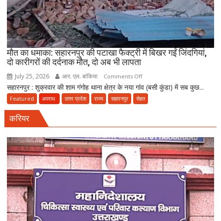
5
दवा
कारोबारियों
पर
FIR
मौत का धमाका: सहारनपुर की पटाखा फैक्ट्री में बिखर गईं जिंदगियां,
दो कारीगरों की दर्दनाक मौत, दो अब भी लापता
July 25, 2026
आर. एल. बांकिया
on
Comments Off
सहारनपुर : शुक्रवार की शाम गंगोह थाना क्षेत्र के नया गांव (बसी कुंडा) में सब कुछ...
मौत
का
Featured
अपराध
उत्तर प्रदेश
राज्य
सहारनपुर
सेहत
धमाका:
करियर
सहारनपुर
की
पटाखा
फैक्ट्री
में
बिखर
गईं
जिंदगियां,
दो
कारीगरों