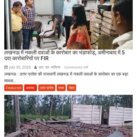
जरूरी!
फिर
ही
कर
सकेंगे
PG,
उत्तराखंड
लखनऊ में नकली दवाओं के कारोबार का भंडाफोड़, अमीनाबाद में 5
स्वास्थ्य
दवा कारोबारियों पर FIR
विभाग
ने
July 30, 2026
आर. एल. बांकिया
on
Comments Off
तैयार
लखनऊ : उत्तर प्रदेश की राजधानी लखनऊ में नकली दवाओं के कारोबार का एक बड़ा
लखनऊ
की
मामला...
में
नई
नकली
Featured
अपराध
उत्तर प्रदेश
राज्य
सेहत
पॉलिसी
दवाओं
के
कारोबार
का
भंडाफोड़,
अमीनाबाद
में