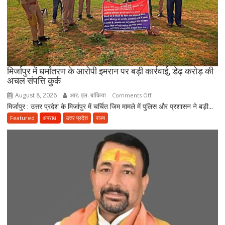
मिर्जापुर में धर्मांतरण के आरोपी इमरान पर बड़ी कार्रवाई, डेढ़ करोड़ की
अचल संपत्ति कुर्क
August 8, 2026
आर. एल. बांकिया
on
Comments Off
मिर्जापुर : उत्तर प्रदेश के मिर्जापुर में चर्चित जिम मामले में पुलिस और प्रशासन ने बड़ी...
मिर्जापुर
में
Featured
अपराध
उत्तर प्रदेश
राज्य
धर्मांतरण
के
आरोपी
इमरान
पर
बड़ी
कार्रवाई,
डेढ़
करोड़