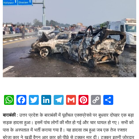
W
F
T
Li
T
G
Pi
C
S
h
ac
w
n
el
m
nt
o
h
बाराबंकी :
उत्तर प्रदेश के बाराबंकी में पूर्वांचल एक्सप्रेसवे पर बुधवार दोपहर एक बड़ा
at
e
itt
k
e
ai
er
p
ar
सड़क हादसा हुआ। इसमें पांच लोगों की मौत हो गई और चार घायल हो गए। सभी को
s
b
er
e
gr
l
e
y
e
पास के अस्पताल में भर्ती कराया गया है। यह हादसा तब हुआ जब एक तेज रफ्तार
ब्रेजा कार ने खड़ी वैगन आर कार को पीछे से टक्कर मार दी। टक्कर इतनी जोरदार