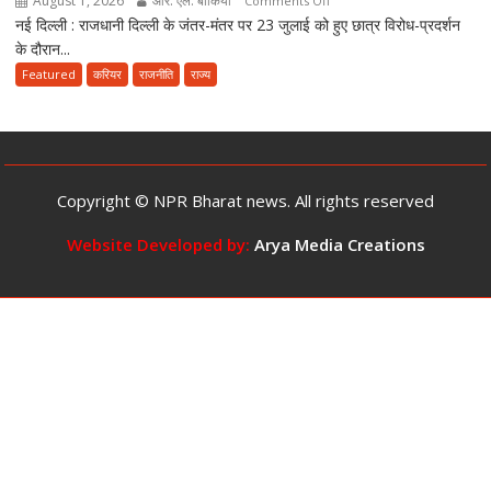
August 1, 2026
आर. एल. बांकिया
Comments Off
और
नई दिल्ली : राजधानी दिल्ली के जंतर-मंतर पर 23 जुलाई को हुए छात्र विरोध-प्रदर्शन
पीएम
10
के दौरान...
मोदी
करोड़
को
Featured
करियर
राजनीति
राज्य
तक
अपशब्द
जुर्माने
कहने
का
वाली
प्रावधान
छात्रा
का
Copyright © NPR Bharat news. All rights reserved
वीडियो
वायरल,
Website Developed by:
Arya Media Creations
बोली-
‘प्रभाव
में
आ
गई
थी,
बड़ी
गलती
हो
गई,