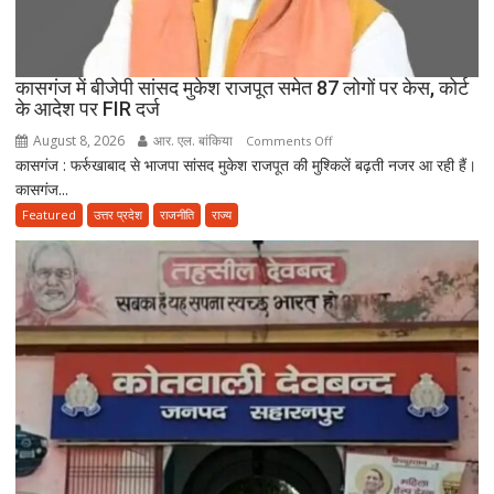
की
अचल
संपत्ति
कुर्क
कासगंज में बीजेपी सांसद मुकेश राजपूत समेत 87 लोगों पर केस, कोर्ट
के आदेश पर FIR दर्ज
August 8, 2026
आर. एल. बांकिया
on
Comments Off
कासगंज : फर्रुखाबाद से भाजपा सांसद मुकेश राजपूत की मुश्किलें बढ़ती नजर आ रही हैं।
कासगंज
कासगंज...
में
बीजेपी
Featured
उत्तर प्रदेश
राजनीति
राज्य
सांसद
मुकेश
राजपूत
समेत
87
लोगों
पर
केस,
कोर्ट
के
आदेश