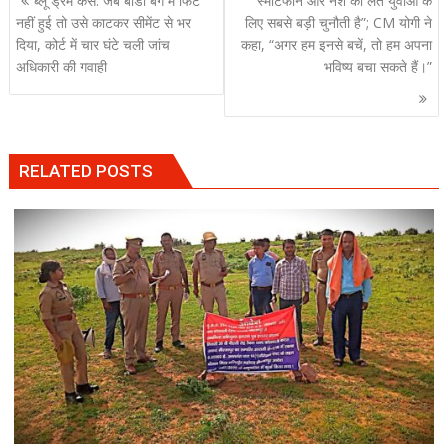
ब्लू ड्रम केस: जब बॉडी बैग में फिट
“स्मार्टफोन और नशे की लत युवाओं के
navigation
नहीं हुई तो उसे काटकर सीमेंट से भर
लिए सबसे बड़ी चुनौती है”; CM योगी ने
दिया, कोर्ट में चार घंटे चली जांच
कहा, “अगर हम इनसे बचें, तो हम अपना
अधिकारी की गवाही
भविष्य बचा सकते हैं।”
RELATED POSTS