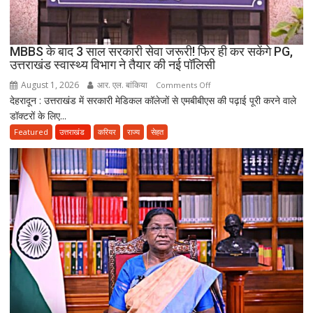
की
दर्दनाक
मौत,
MBBS के बाद 3 साल सरकारी सेवा जरूरी! फिर ही कर सकेंगे PG,
दो
उत्तराखंड स्वास्थ्य विभाग ने तैयार की नई पॉलिसी
अब
August 1, 2026
आर. एल. बांकिया
on
Comments Off
भी
देहरादून : उत्तराखंड में सरकारी मेडिकल कॉलेजों से एमबीबीएस की पढ़ाई पूरी करने वाले
MBBS
लापता
डॉक्टरों के लिए...
के
बाद
Featured
उत्तराखंड
करियर
राज्य
सेहत
3
साल
सरकारी
सेवा
जरूरी!
फिर
ही
कर
सकेंगे
PG,
उत्तराखंड