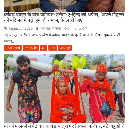
राशिद
सिद्दीकी
ने
कांवड़ यात्रा के बीच जमीयत-उलेमा-ए-हिन्द की अपील, ‘अपने मोहल्ले
की मस्जिद में पढ़ें जुमे की नमाज, पैदल ही जाएं’
उठाए
सवाल
August 7, 2026
आर. एल. बांकिया
on
Comments Off
सहारनपुर : पश्चिमी उत्तर प्रदेश में कांवड़ यात्रा के दूसरे चरण के दौरान शुक्रवार की
कांवड़
नमाज...
यात्रा
के
Featured
उत्तर प्रदेश
धर्म
राज्य
सहारनपुर
बीच
जमीयत-
उलेमा-
ए-
हिन्द
की
अपील,
‘अपने
मोहल्ले
की
मस्जिद
में
मां को पालकी में बैठाकर कांवड़ यात्रा पर निकला परिवार, बेटे-बहुओं ने