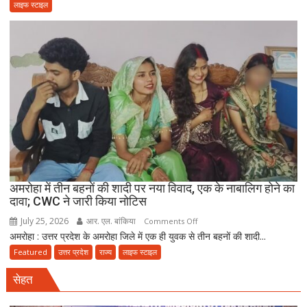
फर्जी
लाइफ स्टाइल
व्यापारी
दिल्ली
की
पुलिस
मौत
बनकर
रेड,
₹25
लाख
रंगदारी
गैंग
गिरफ्तार
अमरोहा में तीन बहनों की शादी पर नया विवाद, एक के नाबालिग होने का
दावा; CWC ने जारी किया नोटिस
July 25, 2026
आर. एल. बांकिया
on
Comments Off
अमरोहा : उत्तर प्रदेश के अमरोहा जिले में एक ही युवक से तीन बहनों की शादी...
अमरोहा
में
Featured
उत्तर प्रदेश
राज्य
लाइफ स्टाइल
तीन
सेहत
बहनों
की