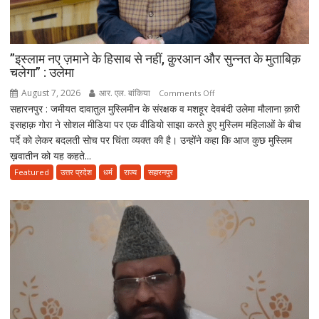
करने
का
आरोप
”इस्लाम नए ज़माने के हिसाब से नहीं, क़ुरआन और सुन्नत के मुताबिक़
चलेगा” : उलेमा
August 7, 2026
आर. एल. बांकिया
on
Comments Off
सहारनपुर : जमीयत दावातुल मुस्लिमीन के संरक्षक व मशहूर देवबंदी उलेमा मौलाना क़ारी
”इस्लाम
इसहाक़ गोरा ने सोशल मीडिया पर एक वीडियो साझा करते हुए मुस्लिम महिलाओं के बीच
नए
पर्दे को लेकर बदलती सोच पर चिंता व्यक्त की है। उन्होंने कहा कि आज कुछ मुस्लिम
ज़माने
ख़वातीन को यह कहते...
के
हिसाब
Featured
उत्तर प्रदेश
धर्म
राज्य
सहारनपुर
से
नहीं,
क़ुरआन
और
सुन्नत
के
मुताबिक़
चलेगा”
: