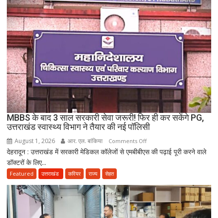
शादी
पर
नया
विवाद,
एक
के
नाबालिग
होने
का
दावा;
CWC
MBBS के बाद 3 साल सरकारी सेवा जरूरी! फिर ही कर सकेंगे PG,
ने
उत्तराखंड स्वास्थ्य विभाग ने तैयार की नई पॉलिसी
जारी
August 1, 2026
आर. एल. बांकिया
on
Comments Off
किया
देहरादून : उत्तराखंड में सरकारी मेडिकल कॉलेजों से एमबीबीएस की पढ़ाई पूरी करने वाले
MBBS
नोटिस
डॉक्टरों के लिए...
के
बाद
Featured
उत्तराखंड
करियर
राज्य
सेहत
3
साल
सरकारी
सेवा