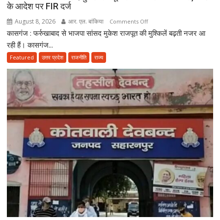
के आदेश पर FIR दर्ज
August 8, 2026
आर. एल. बांकिया
on
Comments Off
कासगंज : फर्रुखाबाद से भाजपा सांसद मुकेश राजपूत की मुश्किलें बढ़ती नजर आ
कासगंज
में
रही हैं। कासगंज...
बीजेपी
Featured
उत्तर प्रदेश
राजनीति
राज्य
सांसद
मुकेश
राजपूत
समेत
87
लोगों
पर
केस,
कोर्ट
के
आदेश
पर
FIR
दर्ज