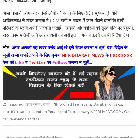
कि दोनों गाड़ियों में आग लग गई।
आस-पास के लोग अंदर फंसे लोगों को बचाने के लिए दौड़े। मुख्यमंत्री योगी
आदित्यनाथ ने शोक जताया है। CM योगी ने हादसे में जान गंवाने वालों के दुखी
परिवारों के प्रति अपनी संवेदना जताई। उन्होंने अधिकारियों को तुरंत मौके पर पहुंचने,
राहत काम में तेज़ी लाने और घायलों का सही इलाज पक्का करने का भी निर्देश दिया।
नोट:
अगर आपको यह खबर पसंद आई तो इसे शेयर करना न भूलें, देश-विदेश से
जुड़ी ताजा अपडेट पाने के लिए कृपया
NPR BHARAT NEWS
के
Facebook
पेज को
Like
व
Twitter
पर
Follow
करना न भूलें...
,
,
,
,
Featured
उत्तर प्रदेश
राज्य
5 killed fire in cars
Barabanki News
,
,
Horrific road accident on Purvanchal Expressway
NPRBHARAT.COM
One
car rear-ends another
Post