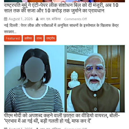
स्वास्थ्य
राष्ट्रपति मुर्मू ने एंटी-पेपर लीक संशोधन बिल को दी मंजूरी, अब 10
विभाग
साल तक की सजा और 10 करोड़ तक जुर्माने का प्रावधान
ने
August 1, 2026
आर. एल. बांकिया
on
Comments Off
तैयार
नई दिल्ली : पेपर लीक और परीक्षाओं में अनुचित साधनों के इस्तेमाल के खिलाफ केंद्र
राष्ट्रपति
की
सरकार...
मुर्मू
नई
ने
Featured
करियर
राज्य
राष्ट्रीय
पॉलिसी
एंटी-
पेपर
लीक
संशोधन
बिल
को
दी
मंजूरी,
अब
10
साल
तक
पीएम मोदी को अपशब्द कहने वाली छात्रा का वीडियो वायरल, बोली-
‘प्रभाव में आ गई थी, बड़ी गलती हो गई, माफ कर दें’
की
सजा
on