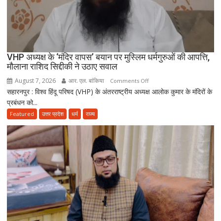
उलेमा
VHP अध्यक्ष के ‘मंदिर वापस’ बयान पर मुस्लिम धर्मगुरुओं की आपत्ति,
मौलाना राशिद सिद्दीकी ने उठाए सवाल
August 7, 2026
आर. एल. बांकिया
on
Comments Off
सहारनपुर : विश्व हिंदू परिषद (VHP) के अंतरराष्ट्रीय अध्यक्ष आलोक कुमार के मंदिरों के
VHP
प्रबंधन को...
अध्यक्ष
के
Featured
उत्तर प्रदेश
धर्म
राज्य
‘मंदिर
वापस’
बयान
पर
मुस्लिम
धर्मगुरुओं
की
आपत्ति,
मौलाना