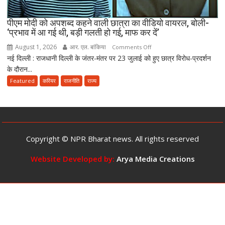
साल
तक
पीएम मोदी को अपशब्द कहने वाली छात्रा का वीडियो वायरल, बोली-
‘प्रभाव में आ गई थी, बड़ी गलती हो गई, माफ कर दें’
की
सजा
August 1, 2026
आर. एल. बांकिया
on
Comments Off
और
नई दिल्ली : राजधानी दिल्ली के जंतर-मंतर पर 23 जुलाई को हुए छात्र विरोध-प्रदर्शन
पीएम
10
के दौरान...
मोदी
करोड़
को
Featured
करियर
राजनीति
राज्य
तक
अपशब्द
जुर्माने
कहने
का
वाली
प्रावधान
छात्रा
का
Copyright © NPR Bharat news. All rights reserved
वीडियो
वायरल,
Website Developed by:
Arya Media Creations
बोली-
‘प्रभाव
में
आ
गई
थी,