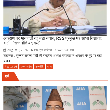
ध्वस्त,
तीन
गांवों
से
23
आरोपी
गिरफ्तार
आरक्षण पर मायावती का बड़ा बयान, RSS प्रमुख पर साधा निशाना;
बोलीं- ‘राजनीति बंद करें’
August 9, 2026
आर. एल. बांकिया
on
Comments Off
लखनऊ : बहुजन समाज पार्टी की राष्ट्रीय अध्यक्ष मायावती ने आरक्षण के मुद्दे पर बड़ा
आरक्षण
बयान...
पर
मायावती
Featured
उत्तर प्रदेश
राजनीति
राज्य
का
धर्म
बड़ा
बयान,
RSS
प्रमुख
पर
साधा
निशाना;