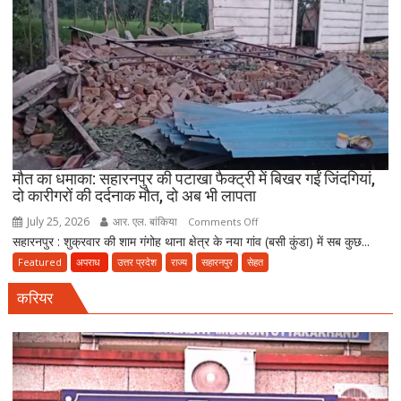
का
भंडाफोड़,
अमीनाबाद
में
5
दवा
कारोबारियों
पर
FIR
मौत का धमाका: सहारनपुर की पटाखा फैक्ट्री में बिखर गईं जिंदगियां,
दो कारीगरों की दर्दनाक मौत, दो अब भी लापता
July 25, 2026
आर. एल. बांकिया
on
Comments Off
सहारनपुर : शुक्रवार की शाम गंगोह थाना क्षेत्र के नया गांव (बसी कुंडा) में सब कुछ...
मौत
का
Featured
अपराध
उत्तर प्रदेश
राज्य
सहारनपुर
सेहत
धमाका:
करियर
सहारनपुर
की
पटाखा
फैक्ट्री
में
बिखर