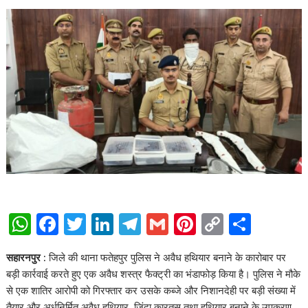
W
F
T
Li
T
G
Pi
C
S
h
ac
w
n
el
m
nt
o
h
सहारनपुर :
जिले की थाना फतेहपुर पुलिस ने अवैध हथियार बनाने के कारोबार पर
at
e
itt
k
e
ai
er
p
ar
बड़ी कार्रवाई करते हुए एक अवैध शस्त्र फैक्ट्री का भंडाफोड़ किया है। पुलिस ने मौके
s
b
er
e
gr
l
e
y
e
से एक शातिर आरोपी को गिरफ्तार कर उसके कब्जे और निशानदेही पर बड़ी संख्या में
तैयार और अर्धनिर्मित अवैध हथियार, जिंदा कारतूस तथा हथियार बनाने के उपकरण