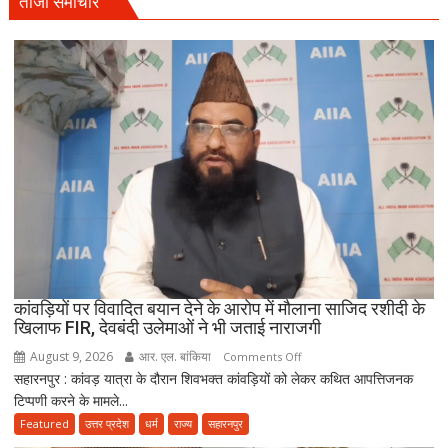
ताजा समाचार
बोलीं-
‘राजनीति
बंद
करें’
कांवड़ियों पर विवादित बयान देने के आरोप में मौलाना साजिद रशीदी के
खिलाफ FIR, देवबंदी उलेमाओं ने भी जताई नाराजगी
August 9, 2026
आर. एल. बांकिया
on
Comments Off
सहारनपुर : कांवड़ यात्रा के दौरान शिवभक्त कांवड़ियों को लेकर कथित आपत्तिजनक
कांवड़ियों
टिप्पणी करने के मामले...
पर
विवादित
Featured
उत्तर प्रदेश
धर्म
राज्य
सहारनपुर
बयान