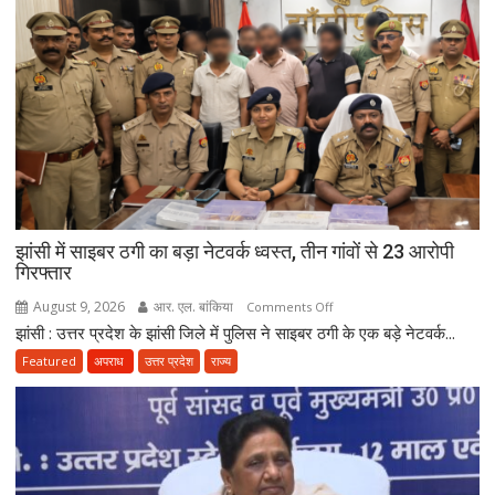
के
आरोप
में
मौलाना
साजिद
रशीदी
के
खिलाफ
FIR,
देवबंदी
झांसी में साइबर ठगी का बड़ा नेटवर्क ध्वस्त, तीन गांवों से 23 आरोपी
उलेमाओं
गिरफ्तार
ने
भी
August 9, 2026
आर. एल. बांकिया
on
Comments Off
जताई
झांसी : उत्तर प्रदेश के झांसी जिले में पुलिस ने साइबर ठगी के एक बड़े नेटवर्क...
झांसी
नाराजगी
में
Featured
अपराध
उत्तर प्रदेश
राज्य
साइबर
ठगी
का
बड़ा
नेटवर्क