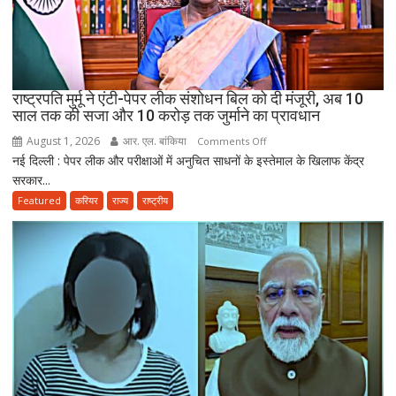
कर
सकेंगे
PG,
उत्तराखंड
स्वास्थ्य
राष्ट्रपति मुर्मू ने एंटी-पेपर लीक संशोधन बिल को दी मंजूरी, अब 10
विभाग
साल तक की सजा और 10 करोड़ तक जुर्माने का प्रावधान
ने
August 1, 2026
आर. एल. बांकिया
on
Comments Off
तैयार
नई दिल्ली : पेपर लीक और परीक्षाओं में अनुचित साधनों के इस्तेमाल के खिलाफ केंद्र
राष्ट्रपति
की
सरकार...
मुर्मू
नई
ने
Featured
करियर
राज्य
राष्ट्रीय
पॉलिसी
एंटी-
पेपर
लीक
संशोधन
बिल
को
दी
मंजूरी,
अब
10