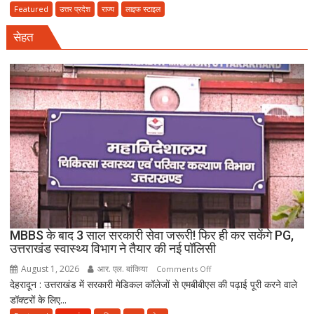
में
Featured
उत्तर प्रदेश
राज्य
लाइफ स्टाइल
तीन
सेहत
बहनों
की
शादी
पर
नया
विवाद,
एक
के
नाबालिग
होने
का
दावा;
CWC
MBBS के बाद 3 साल सरकारी सेवा जरूरी! फिर ही कर सकेंगे PG,
ने
उत्तराखंड स्वास्थ्य विभाग ने तैयार की नई पॉलिसी
जारी
August 1, 2026
आर. एल. बांकिया
on
Comments Off
किया
देहरादून : उत्तराखंड में सरकारी मेडिकल कॉलेजों से एमबीबीएस की पढ़ाई पूरी करने वाले
MBBS
नोटिस
डॉक्टरों के लिए...
के