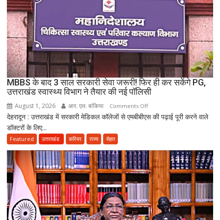
गईं
जिंदगियां,
दो
कारीगरों
की
दर्दनाक
मौत,
MBBS के बाद 3 साल सरकारी सेवा जरूरी! फिर ही कर सकेंगे PG,
दो
उत्तराखंड स्वास्थ्य विभाग ने तैयार की नई पॉलिसी
अब
August 1, 2026
आर. एल. बांकिया
on
Comments Off
भी
देहरादून : उत्तराखंड में सरकारी मेडिकल कॉलेजों से एमबीबीएस की पढ़ाई पूरी करने वाले
MBBS
लापता
डॉक्टरों के लिए...
के
बाद
Featured
उत्तराखंड
करियर
राज्य
सेहत
3
साल
सरकारी
सेवा
जरूरी!
फिर
ही