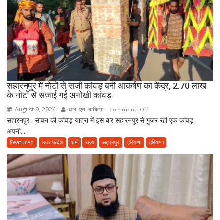
रशीदी
के
खिलाफ
FIR,
देवबंदी
उलेमाओं
ने
सहारनपुर में नोटों से सजी कांवड़ बनी आकर्षण का केंद्र, 2.70 लाख
भी
के नोटों से सजाई गई अनोखी कांवड़
जताई
नाराजगी
August 9, 2026
आर. एल. बांकिया
on
Comments Off
सहारनपुर : सावन की कांवड़ यात्रा में इस बार सहारनपुर से गुजर रही एक कांवड़
सहारनपुर
अपनी...
में
नोटों
Featured
उत्तर प्रदेश
धर्म
राज्य
सहारनपुर
हरियाणा
हरियाणा
से
सजी
कांवड़
बनी
आकर्षण
का
केंद्र,