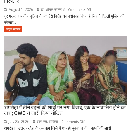
गिरफ्तार
गए
पिता,
August 1, 2026
डॉ. अनिल जगन्नाथ
on
Comments Off
वृद्धाश्रम
गुरुग्राम: स्थानीय पुलिस ने एक ऐसे गिरोह का पर्दाफाश किया है जिसने दिल्ली पुलिस की
गुरुग्राम
में
स्पेशल...
में
कपड़ा
फर्जी
लाइफ स्टाइल
व्यापारी
दिल्ली
की
पुलिस
मौत
बनकर
रेड,
₹25
लाख
रंगदारी
गैंग
गिरफ्तार
अमरोहा में तीन बहनों की शादी पर नया विवाद, एक के नाबालिग होने का
दावा; CWC ने जारी किया नोटिस
July 25, 2026
आर. एल. बांकिया
on
Comments Off
अमरोहा : उत्तर प्रदेश के अमरोहा जिले में एक ही युवक से तीन बहनों की शादी...
अमरोहा