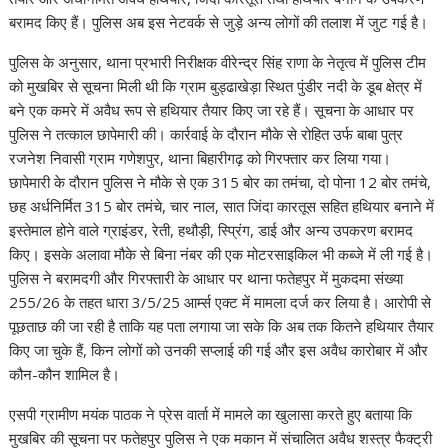
A
o
dI
a
st
Li
बरामद किए हैं। पुलिस अब इस नेटवर्क से जुड़े अन्य लोगों की तलाश में जुट गई है।
p
o
n
m
n
p
k
k
पुलिस के अनुसार, थाना प्रभारी निरीक्षक वीरेन्द्र सिंह राणा के नेतृत्व में पुलिस टीम
को मुखबिर से सूचना मिली थी कि ग्राम बुड्ढाखेड़ा स्थित पुंडीर नदी के डूब क्षेत्र में
बने एक कमरे में अवैध रूप से हथियार तैयार किए जा रहे हैं। सूचना के आधार पर
पुलिस ने तत्काल छापेमारी की। कार्रवाई के दौरान मौके से रोहित उर्फ बाबा पुत्र
रजनेश निवासी ग्राम गणेशपुर, थाना बिहारीगढ़ को गिरफ्तार कर लिया गया।
छापेमारी के दौरान पुलिस ने मौके से एक 315 बोर का तमंचा, दो पोना 12 बोर तमंचे,
छह अर्धनिर्मित 315 बोर तमंचे, चार नाल, सात जिंदा कारतूस सहित हथियार बनाने में
इस्तेमाल होने वाले ग्राइंडर, रेती, हथौड़ी, स्प्रिंग, डाई और अन्य उपकरण बरामद
किए। इसके अलावा मौके से बिना नंबर की एक मोटरसाइकिल भी कब्जे में ली गई है।
पुलिस ने बरामदगी और गिरफ्तारी के आधार पर थाना फतेहपुर में मुकदमा संख्या
255/26 के तहत धारा 3/5/25 आर्म्स एक्ट में मामला दर्ज कर लिया है। आरोपी से
पूछताछ की जा रही है ताकि यह पता लगाया जा सके कि अब तक कितने हथियार तैयार
किए जा चुके हैं, किन लोगों को उनकी सप्लाई की गई और इस अवैध कारोबार में और
कौन-कौन शामिल है।
एसपी ग्रामीण मयंक पाठक ने प्रेस वार्ता में मामले का खुलासा करते हुए बताया कि
मुखबिर की सूचना पर फतेहपुर पुलिस ने एक मकान में संचालित अवैध शस्त्र फैक्ट्री