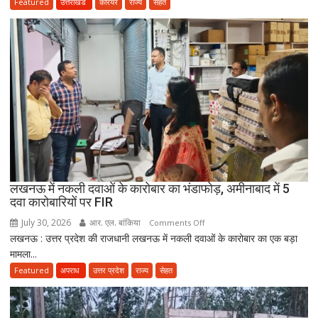
बाद
Featured
उत्तराखंड
करियर
राज्य
सेहत
3
साल
सरकारी
सेवा
जरूरी!
फिर
ही
कर
सकेंगे
PG,
उत्तराखंड
लखनऊ में नकली दवाओं के कारोबार का भंडाफोड़, अमीनाबाद में 5
स्वास्थ्य
दवा कारोबारियों पर FIR
विभाग
ने
July 30, 2026
आर. एल. बांकिया
on
Comments Off
तैयार
लखनऊ : उत्तर प्रदेश की राजधानी लखनऊ में नकली दवाओं के कारोबार का एक बड़ा
लखनऊ
की
मामला...
में
नई
नकली
Featured
अपराध
उत्तर प्रदेश
राज्य
सेहत
पॉलिसी
दवाओं
के
कारोबार