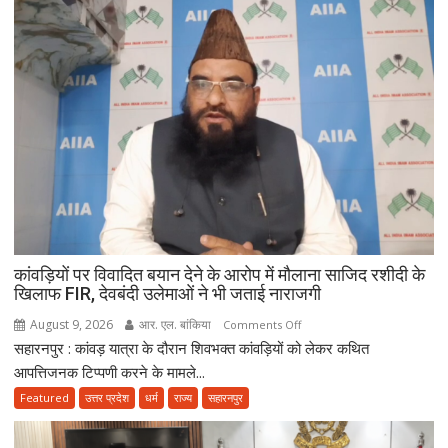
कांवड़ियों पर विवादित बयान देने के आरोप में मौलाना साजिद रशीदी के
खिलाफ FIR, देवबंदी उलेमाओं ने भी जताई नाराजगी
August 9, 2026
आर. एल. बांकिया
on
Comments Off
सहारनपुर : कांवड़ यात्रा के दौरान शिवभक्त कांवड़ियों को लेकर कथित
कांवड़ियों
पर
आपत्तिजनक टिप्पणी करने के मामले...
विवादित
Featured
उत्तर प्रदेश
धर्म
राज्य
सहारनपुर
बयान
देने