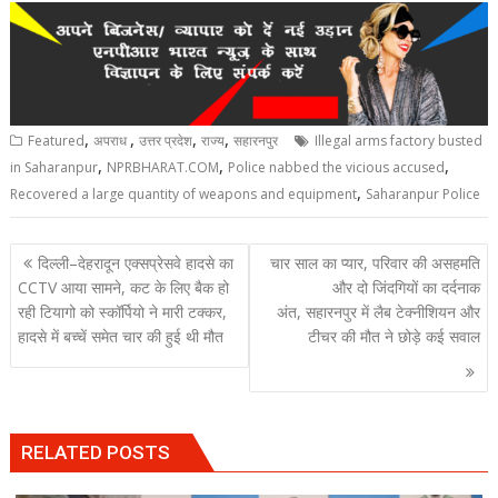
,
,
,
,
Featured
अपराध
उत्तर प्रदेश
राज्य
सहारनपुर
Illegal arms factory busted
,
,
,
in Saharanpur
NPRBHARAT.COM
Police nabbed the vicious accused
,
Recovered a large quantity of weapons and equipment
Saharanpur Police
Post
दिल्ली–देहरादून एक्सप्रेसवे हादसे का
चार साल का प्यार, परिवार की असहमति
navigation
CCTV आया सामने, कट के लिए बैक हो
और दो जिंदगियों का दर्दनाक
रही टियागो को स्कॉर्पियो ने मारी टक्कर,
अंत, सहारनपुर में लैब टेक्नीशियन और
हादसे में बच्चें समेत चार की हुई थी मौत
टीचर की मौत ने छोड़े कई सवाल
RELATED POSTS