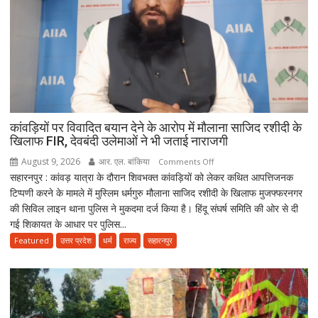
बोलीं-
‘राजनीति
बंद
करें’
कांवड़ियों पर विवादित बयान देने के आरोप में मौलाना साजिद रशीदी के
खिलाफ FIR, देवबंदी उलेमाओं ने भी जताई नाराजगी
August 9, 2026
आर. एल. बांकिया
on
Comments Off
सहारनपुर : कांवड़ यात्रा के दौरान शिवभक्त कांवड़ियों को लेकर कथित आपत्तिजनक
कांवड़ियों
टिप्पणी करने के मामले में मुस्लिम धर्मगुरु मौलाना साजिद रशीदी के खिलाफ मुजफ्फरनगर
पर
की सिविल लाइन थाना पुलिस ने मुकदमा दर्ज किया है। हिंदू संघर्ष समिति की ओर से दी
विवादित
गई शिकायत के आधार पर पुलिस...
बयान
देने
Featured
उत्तर प्रदेश
धर्म
राज्य
सहारनपुर
के
आरोप
में
मौलाना
साजिद