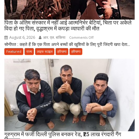
ने
उठाए
सवाल
पिता के अंतिम संस्कार में नहीं आई आत्मनिर्भर बेटियां, चिता पर अकेले
विदा हो गए पिता, वृद्धाश्रम में कपड़ा व्यापारी की मौत
August 6, 2026
आर. एल. बांकिया
on
Comments Off
सोनीपत : कहते हैं कि एक पिता अपने बच्चों की खुशियों के लिए पूरी जिंदगी खपा देता...
पिता
के
Featured
राज्य
लाइफ स्टाइल
हरियाणा
हरियाणा
अंतिम
संस्कार
में
नहीं
आई
आत्मनिर्भर
बेटियां,
चिता
पर
अकेले
विदा
हो
गुरुग्राम में फर्जी दिल्ली पुलिस बनकर रेड, ₹25 लाख रंगदारी गैंग