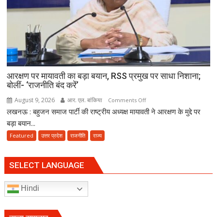
ध्वस्त,
तीन
गांवों
से
23
आरोपी
गिरफ्तार
आरक्षण पर मायावती का बड़ा बयान, RSS प्रमुख पर साधा निशाना;
बोलीं- ‘राजनीति बंद करें’
August 9, 2026
आर. एल. बांकिया
on
Comments Off
लखनऊ : बहुजन समाज पार्टी की राष्ट्रीय अध्यक्ष मायावती ने आरक्षण के मुद्दे पर
आरक्षण
पर
बड़ा बयान...
मायावती
Featured
उत्तर प्रदेश
राजनीति
राज्य
का
बड़ा
बयान,
SELECT LANGUAGE
RSS
प्रमुख
Hindi
पर
साधा
निशाना;