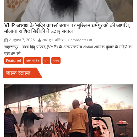
:
उलेमा
VHP अध्यक्ष के ‘मंदिर वापस’ बयान पर मुस्लिम धर्मगुरुओं की आपत्ति,
मौलाना राशिद सिद्दीकी ने उठाए सवाल
August 7, 2026
आर. एल. बांकिया
on
Comments Off
सहारनपुर : विश्व हिंदू परिषद (VHP) के अंतरराष्ट्रीय अध्यक्ष आलोक कुमार के मंदिरों के
VHP
प्रबंधन को...
अध्यक्ष
के
Featured
उत्तर प्रदेश
धर्म
राज्य
‘मंदिर
लाइफ स्टाइल
वापस’
बयान
पर
मुस्लिम
धर्मगुरुओं
की
आपत्ति,
मौलाना
राशिद
सिद्दीकी