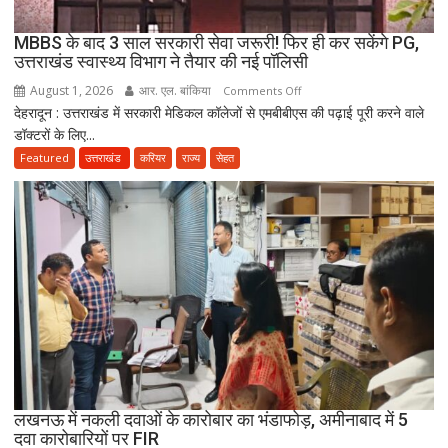
दावा;
CWC
MBBS के बाद 3 साल सरकारी सेवा जरूरी! फिर ही कर सकेंगे PG,
ने
उत्तराखंड स्वास्थ्य विभाग ने तैयार की नई पॉलिसी
जारी
August 1, 2026
आर. एल. बांकिया
on
Comments Off
किया
देहरादून : उत्तराखंड में सरकारी मेडिकल कॉलेजों से एमबीबीएस की पढ़ाई पूरी करने वाले
MBBS
नोटिस
डॉक्टरों के लिए...
के
बाद
Featured
उत्तराखंड
करियर
राज्य
सेहत
3
साल
सरकारी
सेवा
जरूरी!
फिर
ही
कर
सकेंगे
PG,
उत्तराखंड
लखनऊ में नकली दवाओं के कारोबार का भंडाफोड़, अमीनाबाद में 5
स्वास्थ्य
दवा कारोबारियों पर FIR
विभाग