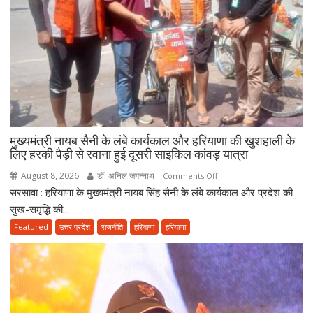
बोले-
2047
तक
हरियाणा
को
स्वास्थ्य
क्षेत्र
में
बनाएंगे
मुख्यमंत्री नायब सैनी के लंबे कार्यकाल और हरियाणा की खुशहाली के
अग्रणी
लिए हरकी पैड़ी से रवाना हुई दूसरी साइकिल कांवड़ यात्रा
राज्य
August 8, 2026
डॉ. अनिल जगन्नाथ
on
Comments Off
सरसावा : हरियाणा के मुख्यमंत्री नायब सिंह सैनी के लंबे कार्यकाल और प्रदेश की
मुख्यमंत्री
नायब
सुख-समृद्धि की...
सैनी
Featured
उत्तर प्रदेश
राजनीति
हरियाणा
हरियाणा
के
लंबे
कार्यकाल
और
हरियाणा