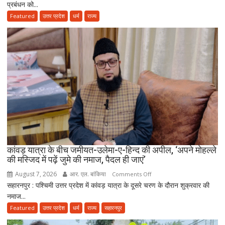
प्रबंधन को...
अध्यक्ष
के
Featured
उत्तर प्रदेश
धर्म
राज्य
‘मंदिर
वापस’
बयान
पर
मुस्लिम
धर्मगुरुओं
की
आपत्ति,
मौलाना
राशिद
सिद्दीकी
ने
कांवड़ यात्रा के बीच जमीयत-उलेमा-ए-हिन्द की अपील, ‘अपने मोहल्ले
की मस्जिद में पढ़ें जुमे की नमाज, पैदल ही जाएं’
उठाए
सवाल
August 7, 2026
आर. एल. बांकिया
on
Comments Off
सहारनपुर : पश्चिमी उत्तर प्रदेश में कांवड़ यात्रा के दूसरे चरण के दौरान शुक्रवार की
कांवड़
नमाज...
यात्रा
के
Featured
उत्तर प्रदेश
धर्म
राज्य
सहारनपुर
बीच