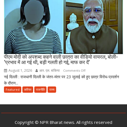
संशोधन
बिल
को
दी
मंजूरी,
अब
10
साल
तक
पीएम मोदी को अपशब्द कहने वाली छात्रा का वीडियो वायरल, बोली-
‘प्रभाव में आ गई थी, बड़ी गलती हो गई, माफ कर दें’
की
सजा
August 1, 2026
आर. एल. बांकिया
on
Comments Off
और
नई दिल्ली : राजधानी दिल्ली के जंतर-मंतर पर 23 जुलाई को हुए छात्र विरोध-प्रदर्शन
पीएम
10
के दौरान...
मोदी
करोड़
को
Featured
करियर
राजनीति
राज्य
तक
अपशब्द
जुर्माने
कहने
का
वाली
प्रावधान
छात्रा
का
Copyright © NPR Bharat news. All rights reserved
वीडियो