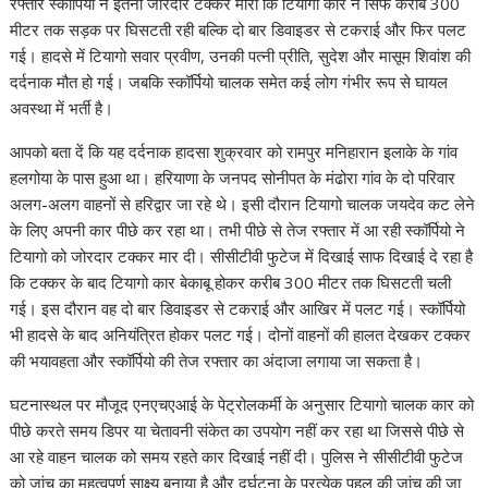
A
o
dI
a
st
Li
रफ्तार स्कॉर्पियो ने इतनी जोरदार टक्कर मारी कि टियागो कार न सिर्फ करीब 300
मीटर तक सड़क पर घिसटती रही बल्कि दो बार डिवाइडर से टकराई और फिर पलट
p
o
n
m
n
गई। हादसे में टियागो सवार प्रवीण, उनकी पत्नी प्रीति, सुदेश और मासूम शिवांश की
p
k
k
दर्दनाक मौत हो गई। जबकि स्कॉर्पियो चालक समेत कई लोग गंभीर रूप से घायल
अवस्था में भर्ती है।
आपको बता दें कि यह दर्दनाक हादसा शुक्रवार को रामपुर मनिहारान इलाके के गांव
हलगोया के पास हुआ था। हरियाणा के जनपद सोनीपत के मंढोरा गांव के दो परिवार
अलग-अलग वाहनों से हरिद्वार जा रहे थे। इसी दौरान टियागो चालक जयदेव कट लेने
के लिए अपनी कार पीछे कर रहा था। तभी पीछे से तेज रफ्तार में आ रही स्कॉर्पियो ने
टियागो को जोरदार टक्कर मार दी। सीसीटीवी फुटेज में दिखाई साफ दिखाई दे रहा है
कि टक्कर के बाद टियागो कार बेकाबू होकर करीब 300 मीटर तक घिसटती चली
गई। इस दौरान वह दो बार डिवाइडर से टकराई और आखिर में पलट गई। स्कॉर्पियो
भी हादसे के बाद अनियंत्रित होकर पलट गई। दोनों वाहनों की हालत देखकर टक्कर
की भयावहता और स्कॉर्पियो की तेज रफ्तार का अंदाजा लगाया जा सकता है।
घटनास्थल पर मौजूद एनएचएआई के पेट्रोलकर्मी के अनुसार टियागो चालक कार को
पीछे करते समय डिपर या चेतावनी संकेत का उपयोग नहीं कर रहा था जिससे पीछे से
आ रहे वाहन चालक को समय रहते कार दिखाई नहीं दी। पुलिस ने सीसीटीवी फुटेज
को जांच का महत्वपूर्ण साक्ष्य बनाया है और दुर्घटना के प्रत्येक पहलू की जांच की जा