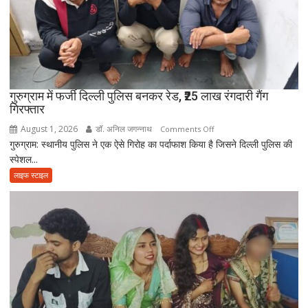
आत्मनिर्भर
बेटियां,
चिता
पर
अकेले
विदा
हो
गुरुग्राम में फर्जी दिल्ली पुलिस बनकर रेड, ₹25 लाख रंगदारी गैंग
गिरफ्तार
गए
पिता,
August 1, 2026
डॉ. अनिल जगन्नाथ
on
Comments Off
वृद्धाश्रम
गुरुग्राम: स्थानीय पुलिस ने एक ऐसे गिरोह का पर्दाफाश किया है जिसने दिल्ली पुलिस की
गुरुग्राम
में
स्पेशल...
में
कपड़ा
फर्जी
लाइफ स्टाइल
व्यापारी
दिल्ली
की
पुलिस
मौत
बनकर
रेड,
₹25
लाख
रंगदारी
गैंग