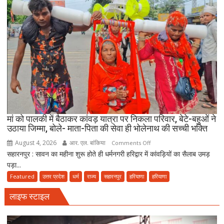
जमीयत-
उलेमा-
ए-
हिन्द
की
अपील,
‘अपने
मोहल्ले
की
मस्जिद
में
मां को पालकी में बैठाकर कांवड़ यात्रा पर निकला परिवार, बेटे-बहुओं ने
पढ़ें
उठाया जिम्मा, बोले- माता-पिता की सेवा ही भोलेनाथ की सच्ची भक्ति
जुमे
August 4, 2026
आर. एल. बांकिया
on
Comments Off
की
सहारनपुर : सावन का महीना शुरू होते ही धर्मनगरी हरिद्वार में कांवड़ियों का सैलाब उमड़
मां
नमाज,
पड़ा...
को
पैदल
पालकी
Featured
उत्तर प्रदेश
धर्म
राज्य
सहारनपुर
हरियाणा
हरियाणा
ही
में
जाएं’
लाइफ स्टाइल
बैठाकर
कांवड़
यात्रा