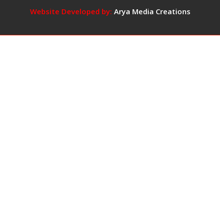
वायरल,
Website Developed by:
Arya Media Creations
बोली-
‘प्रभाव
में
आ
गई
थी,
बड़ी
गलती
हो
गई,
माफ
कर
दें’