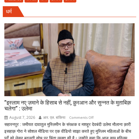
राज्य
धर्म
स्तरीय
वन
महोत्सव,
CM
सैनी
बोले-
हरियाली
हमारी
व्यक्तिगत
जिम्मेदारी
”इस्लाम नए ज़माने के हिसाब से नहीं, क़ुरआन और सुन्नत के मुताबिक़
चलेगा” : उलेमा
August 7, 2026
आर. एल. बांकिया
on
Comments Off
सहारनपुर : जमीयत दावातुल मुस्लिमीन के संरक्षक व मशहूर देवबंदी उलेमा मौलाना क़ारी
”इस्लाम
इसहाक़ गोरा ने सोशल मीडिया पर एक वीडियो साझा करते हुए मुस्लिम महिलाओं के बीच
नए
पर्दे को लेकर बदलती सोच पर चिंता व्यक्त की है। उन्होंने कहा कि आज कुछ मुस्लिम
ज़माने