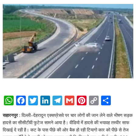
W
F
T
Li
T
G
Pi
C
S
h
ac
w
n
el
m
nt
o
h
सहारनपुर :
दिल्ली–देहरादून एक्सप्रेसवे पर चार लोगों की जान लेने वाले भीषण सड़क
at
e
itt
k
e
ai
er
p
ar
हादसे का सीसीटीवी फुटेज सामने आया है। वीडियो में हादसे की भयावह तस्वीर साफ
s
b
er
e
gr
l
e
y
e
दिखाई दे रही है। कट के पास पीछे की ओर बैक हो रही टियागो कार को पीछे से तेज