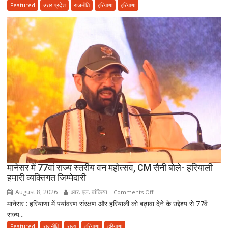
सैनी
Featured
उत्तर प्रदेश
राजनीति
हरियाणा
हरियाणा
के
लंबे
कार्यकाल
और
हरियाणा
की
खुशहाली
के
लिए
हरकी
पैड़ी
से
रवाना
हुई
मानेसर में 77वां राज्य स्तरीय वन महोत्सव, CM सैनी बोले- हरियाली
दूसरी
हमारी व्यक्तिगत जिम्मेदारी
साइकिल
August 8, 2026
आर. एल. बांकिया
on
Comments Off
कांवड़
मानेसर : हरियाणा में पर्यावरण संरक्षण और हरियाली को बढ़ावा देने के उद्देश्य से 77वें
मानेसर
यात्रा
राज्य...
में
77वां
Featured
राजनीति
राज्य
हरियाणा
हरियाणा