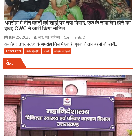
गिरफ्तार
अमरोहा में तीन बहनों की शादी पर नया विवाद, एक के नाबालिग होने का
दावा; CWC ने जारी किया नोटिस
July 25, 2026
आर. एल. बांकिया
on
Comments Off
अमरोहा : उत्तर प्रदेश के अमरोहा जिले में एक ही युवक से तीन बहनों की शादी...
अमरोहा
में
Featured
उत्तर प्रदेश
राज्य
लाइफ स्टाइल
तीन
सेहत
बहनों
की
शादी
पर
नया
विवाद,
एक
के
नाबालिग
होने
का