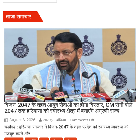
सैनी
बोले-
हरियाली
ताजा समाचार
हमारी
व्यक्तिगत
जिम्मेदारी
विजन-2047 के तहत आयुष सेवाओं का होगा विस्तार, CM सैनी बोले-
2047 तक हरियाणा को स्वास्थ्य क्षेत्र में बनाएंगे अग्रणी राज्य
August 8, 2026
आर. एल. बांकिया
on
Comments Off
चंडीगढ़ : हरियाणा सरकार ने विजन-2047 के तहत प्रदेश की स्वास्थ्य व्यवस्था को
विजन-2047
मजबूत करने और...
के