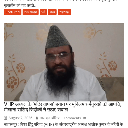
ख़वातीन को यह कहते...
के
हिसाब
Featured
उत्तर प्रदेश
धर्म
राज्य
सहारनपुर
से
नहीं,
क़ुरआन
और
सुन्नत
के
मुताबिक़
चलेगा”
:
उलेमा
VHP अध्यक्ष के ‘मंदिर वापस’ बयान पर मुस्लिम धर्मगुरुओं की आपत्ति,
मौलाना राशिद सिद्दीकी ने उठाए सवाल
August 7, 2026
आर. एल. बांकिया
on
Comments Off
सहारनपुर : विश्व हिंदू परिषद (VHP) के अंतरराष्ट्रीय अध्यक्ष आलोक कुमार के मंदिरों के
VHP