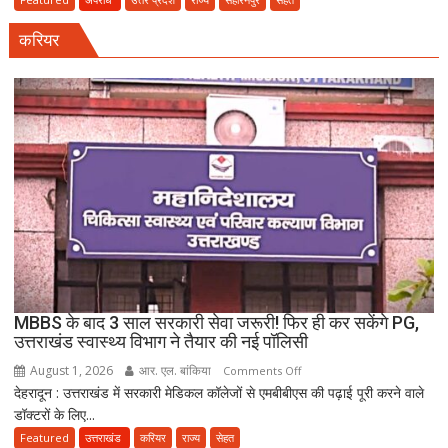
धमाका:
करियर
सहारनपुर
की
पटाखा
फैक्ट्री
में
बिखर
गईं
जिंदगियां,
दो
कारीगरों
की
दर्दनाक
मौत,
MBBS के बाद 3 साल सरकारी सेवा जरूरी! फिर ही कर सकेंगे PG,
दो
उत्तराखंड स्वास्थ्य विभाग ने तैयार की नई पॉलिसी
अब
August 1, 2026
आर. एल. बांकिया
on
Comments Off
भी
देहरादून : उत्तराखंड में सरकारी मेडिकल कॉलेजों से एमबीबीएस की पढ़ाई पूरी करने वाले
MBBS
लापता
डॉक्टरों के लिए...
के
बाद
Featured
उत्तराखंड
करियर
राज्य
सेहत