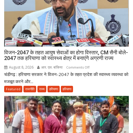
विजन-2047 के तहत आयुष सेवाओं का होगा विस्तार, CM सैनी बोले-
2047 तक हरियाणा को स्वास्थ्य क्षेत्र में बनाएंगे अग्रणी राज्य
August 8, 2026
आर. एल. बांकिया
on
Comments Off
चंडीगढ़ : हरियाणा सरकार ने विजन-2047 के तहत प्रदेश की स्वास्थ्य व्यवस्था को
विजन-2047
के
मजबूत करने और...
तहत
Featured
राजनीति
राज्य
हरियाणा
हरियाणा
आयुष
सेवाओं
का
होगा
विस्तार,
CM
सैनी