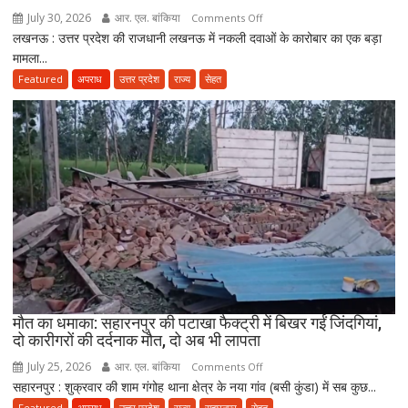
ने
July 30, 2026
आर. एल. बांकिया
on
Comments Off
तैयार
लखनऊ : उत्तर प्रदेश की राजधानी लखनऊ में नकली दवाओं के कारोबार का एक बड़ा
लखनऊ
की
मामला...
में
नई
नकली
Featured
अपराध
उत्तर प्रदेश
राज्य
सेहत
पॉलिसी
दवाओं
के
कारोबार
का
भंडाफोड़,
अमीनाबाद
में
5
दवा
कारोबारियों
पर
FIR
मौत का धमाका: सहारनपुर की पटाखा फैक्ट्री में बिखर गईं जिंदगियां,
दो कारीगरों की दर्दनाक मौत, दो अब भी लापता
July 25, 2026
आर. एल. बांकिया
on
Comments Off
सहारनपुर : शुक्रवार की शाम गंगोह थाना क्षेत्र के नया गांव (बसी कुंडा) में सब कुछ...
मौत
का
Featured
अपराध
उत्तर प्रदेश
राज्य
सहारनपुर
सेहत