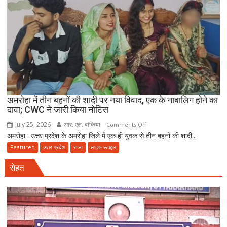
रेड,
₹25
लाख
रंगदारी
गैंग
गिरफ्तार
अमरोहा में तीन बहनों की शादी पर नया विवाद, एक के नाबालिग होने का
दावा; CWC ने जारी किया नोटिस
July 25, 2026
आर. एल. बांकिया
on
Comments Off
अमरोहा : उत्तर प्रदेश के अमरोहा जिले में एक ही युवक से तीन बहनों की शादी...
अमरोहा
में
Featured
उत्तर प्रदेश
राज्य
लाइफ स्टाइल
तीन
सेहत
बहनों
की
शादी
पर
नया
विवाद,