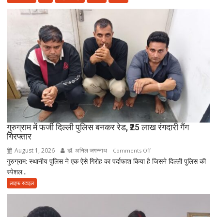
अंतिम
की
संस्कार
सच्ची
में
भक्ति
नहीं
आई
आत्मनिर्भर
बेटियां,
चिता
पर
अकेले
विदा
हो
गुरुग्राम में फर्जी दिल्ली पुलिस बनकर रेड, ₹25 लाख रंगदारी गैंग
गिरफ्तार
गए
पिता,
August 1, 2026
डॉ. अनिल जगन्नाथ
on
Comments Off
वृद्धाश्रम
गुरुग्राम: स्थानीय पुलिस ने एक ऐसे गिरोह का पर्दाफाश किया है जिसने दिल्ली पुलिस की
गुरुग्राम
में
स्पेशल...
में
कपड़ा
फर्जी
लाइफ स्टाइल
व्यापारी
दिल्ली
की
पुलिस
मौत
बनकर