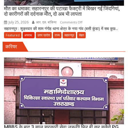
पर
FIR
मौत का धमाका: सहारनपुर की पटाखा फैक्ट्री में बिखर गईं जिंदगियां,
दो कारीगरों की दर्दनाक मौत, दो अब भी लापता
July 25, 2026
आर. एल. बांकिया
on
Comments Off
सहारनपुर : शुक्रवार की शाम गंगोह थाना क्षेत्र के नया गांव (बसी कुंडा) में सब कुछ...
मौत
का
Featured
अपराध
उत्तर प्रदेश
राज्य
सहारनपुर
सेहत
धमाका:
करियर
सहारनपुर
की
पटाखा
फैक्ट्री
में
बिखर
गईं
जिंदगियां,
दो
कारीगरों
की
दर्दनाक
मौत,
MBBS के बाद 3 साल सरकारी सेवा जरूरी! फिर ही कर सकेंगे PG,