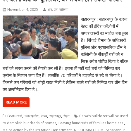
November 4, 2025
आर. एल. बांकिया
सहारनपुर : सहारनपुर के कस्बा
बेहट की इंदिरा कॉलोनी में
अफरातफरी का माहौल बना हुआ
है। सिंचाई विभाग के अधिकारी
पुलिस और प्रशासनिक टीम ने
कॉलोनी के सेंकड़ों घरों को न
सिर्फ अवैध घोषित किया है बल्कि
घरों को ध्वस्त करने की तैयारी कर ली है। इतना ही नहीं कई घरों को चिन्हित कर
क्रॉस के निशान लगा दिए हैं। हालांकि 70 परिवारों ने हाइकोर्ट से स्टे ले लिया है।
जिससे उन परिवारों को थोड़ी राहत मिली है लेकिन बाकी घरों को चिन्हित कर तीन दिन
का अल्टीमेटम दिया है।…
READ MORE
,
,
,
,
Featured
उत्तर प्रदेश
राज्य
सहारनपुर
सेहत
Baba's bulldozer will be used
,
,
to demolish hundreds of homes
Leaving hundreds of families homeless.
,
,
Major action by the Irrigation Department
NPRBHARAT.COM
Saharanpur