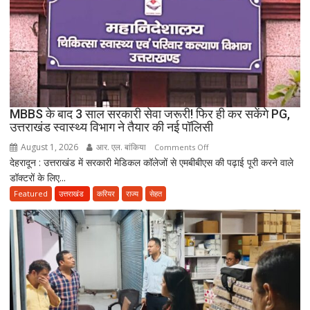
एक
के
नाबालिग
होने
का
दावा;
CWC
MBBS के बाद 3 साल सरकारी सेवा जरूरी! फिर ही कर सकेंगे PG,
ने
उत्तराखंड स्वास्थ्य विभाग ने तैयार की नई पॉलिसी
जारी
August 1, 2026
आर. एल. बांकिया
on
Comments Off
किया
देहरादून : उत्तराखंड में सरकारी मेडिकल कॉलेजों से एमबीबीएस की पढ़ाई पूरी करने वाले
MBBS
नोटिस
डॉक्टरों के लिए...
के
बाद
Featured
उत्तराखंड
करियर
राज्य
सेहत
3
साल
सरकारी
सेवा
जरूरी!
फिर
ही