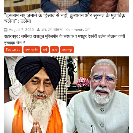
”इस्लाम नए ज़माने के हिसाब से नहीं, क़ुरआन और सुन्नत के मुताबिक़
चलेगा” : उलेमा
August 7, 2026
आर. एल. बांकिया
on
Comments Off
सहारनपुर : जमीयत दावातुल मुस्लिमीन के संरक्षक व मशहूर देवबंदी उलेमा मौलाना क़ारी
”इस्लाम
इसहाक़ गोरा ने...
नए
ज़माने
Featured
उत्तर प्रदेश
धर्म
राज्य
सहारनपुर
के
हिसाब
से
नहीं,
क़ुरआन
और
सुन्नत
के
मुताबिक़
चलेगा”
:
उलेमा