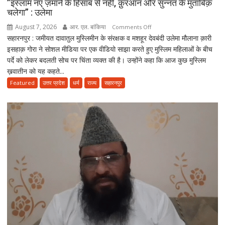
”इस्लाम नए ज़माने के हिसाब से नहीं, क़ुरआन और सुन्नत के मुताबिक़
चलेगा” : उलेमा
August 7, 2026
आर. एल. बांकिया
on
Comments Off
सहारनपुर : जमीयत दावातुल मुस्लिमीन के संरक्षक व मशहूर देवबंदी उलेमा मौलाना क़ारी
”इस्लाम
इसहाक़ गोरा ने सोशल मीडिया पर एक वीडियो साझा करते हुए मुस्लिम महिलाओं के बीच
नए
पर्दे को लेकर बदलती सोच पर चिंता व्यक्त की है। उन्होंने कहा कि आज कुछ मुस्लिम
ज़माने
ख़वातीन को यह कहते...
के
हिसाब
Featured
उत्तर प्रदेश
धर्म
राज्य
सहारनपुर
से
नहीं,
क़ुरआन
और
सुन्नत
के
मुताबिक़
चलेगा”
:
उलेमा