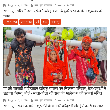
सवाल
August 7, 2026
आर. एल. बांकिया
on
Comments Off
सहारनपुर : पश्चिमी उत्तर प्रदेश में कांवड़ यात्रा के दूसरे चरण के दौरान शुक्रवार की
कांवड़
नमाज...
यात्रा
के
Featured
उत्तर प्रदेश
धर्म
राज्य
सहारनपुर
बीच
जमीयत-
उलेमा-
ए-
हिन्द
की
अपील,
‘अपने
मोहल्ले
की
मस्जिद
में
मां को पालकी में बैठाकर कांवड़ यात्रा पर निकला परिवार, बेटे-बहुओं ने
पढ़ें
उठाया जिम्मा, बोले- माता-पिता की सेवा ही भोलेनाथ की सच्ची भक्ति
जुमे
August 4, 2026
आर. एल. बांकिया
on
Comments Off
की
सहारनपुर : सावन का महीना शुरू होते ही धर्मनगरी हरिद्वार में कांवड़ियों का सैलाब उमड़
मां
नमाज,