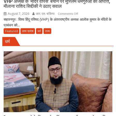
VHP अध्यक्ष के ‘मंदिर वापस’ बयान पर मुस्लिम धर्मगुरुओं की आपत्ति,
के
मौलाना राशिद सिद्दीकी ने उठाए सवाल
बाद
सियासी
August 7, 2026
आर. एल. बांकिया
on
Comments Off
खिचड़ी
सहारनपुर : विश्व हिंदू परिषद (VHP) के अंतरराष्ट्रीय अध्यक्ष आलोक कुमार के मंदिरों के
VHP
पकने
प्रबंधन को...
अध्यक्ष
लगी
के
Featured
उत्तर प्रदेश
धर्म
राज्य
‘मंदिर
धर्म
वापस’
बयान
पर
मुस्लिम
धर्मगुरुओं
की
आपत्ति,
मौलाना
राशिद
सिद्दीकी
ने
उठाए
सवाल