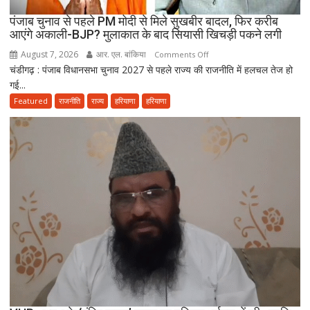
पंजाब चुनाव से पहले PM मोदी से मिले सुखबीर बादल, फिर करीब
आएंगे अकाली-BJP? मुलाकात के बाद सियासी खिचड़ी पकने लगी
August 7, 2026
आर. एल. बांकिया
on
Comments Off
चंडीगढ़ : पंजाब विधानसभा चुनाव 2027 से पहले राज्य की राजनीति में हलचल तेज हो
पंजाब
गई...
चुनाव
से
Featured
राजनीति
राज्य
हरियाणा
हरियाणा
पहले
PM
मोदी
से
मिले
सुखबीर
बादल,
फिर
करीब
आएंगे
अकाली-
BJP?
मुलाकात