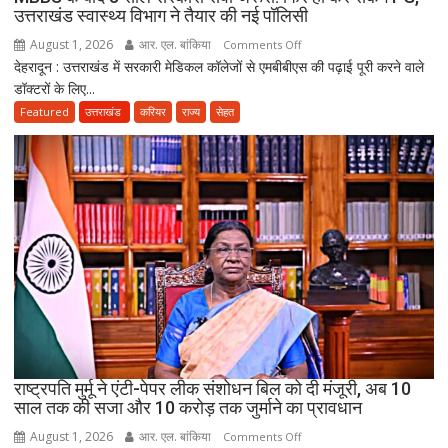
दो
उत्तराखंड स्वास्थ्य विभाग ने तैयार की नई पॉलिसी
अब
August 1, 2026
आर. एल. बांकिया
on
Comments Off
भी
देहरादून : उत्तराखंड में सरकारी मेडिकल कॉलेजों से एमबीबीएस की पढ़ाई पूरी करने वाले
MBBS
लापता
डॉक्टरों के लिए...
के
बाद
Featured
उत्तराखंड
करियर
राज्य
सेहत
3
साल
सरकारी
सेवा
जरूरी!
फिर
ही
कर
सकेंगे
PG,
उत्तराखंड
स्वास्थ्य
राष्ट्रपति मुर्मू ने एंटी-पेपर लीक संशोधन बिल को दी मंजूरी, अब 10
विभाग
साल तक की सजा और 10 करोड़ तक जुर्माने का प्रावधान
ने
August 1, 2026
आर. एल. बांकिया
on
Comments Off
तैयार