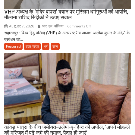
VHP अध्यक्ष के ‘मंदिर वापस’ बयान पर मुस्लिम धर्मगुरुओं की आपत्ति,
मौलाना राशिद सिद्दीकी ने उठाए सवाल
August 7, 2026
आर. एल. बांकिया
on
Comments Off
सहारनपुर : विश्व हिंदू परिषद (VHP) के अंतरराष्ट्रीय अध्यक्ष आलोक कुमार के मंदिरों के
VHP
प्रबंधन को...
अध्यक्ष
के
Featured
उत्तर प्रदेश
धर्म
राज्य
‘मंदिर
वापस’
बयान
पर
मुस्लिम
धर्मगुरुओं
की
आपत्ति,
मौलाना
राशिद
सिद्दीकी
ने
कांवड़ यात्रा के बीच जमीयत-उलेमा-ए-हिन्द की अपील, ‘अपने मोहल्ले
की मस्जिद में पढ़ें जुमे की नमाज, पैदल ही जाएं’
उठाए