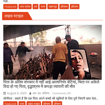
पड़ा...
को
पैदल
पालकी
Featured
उत्तर प्रदेश
धर्म
राज्य
सहारनपुर
हरियाणा
हरियाणा
ही
में
जाएं’
लाइफ स्टाइल
बैठाकर
कांवड़
यात्रा
पर
निकला
परिवार,
बेटे-
बहुओं
ने
उठाया
जिम्मा,
बोले-
माता-
पिता के अंतिम संस्कार में नहीं आई आत्मनिर्भर बेटियां, चिता पर अकेले
पिता
विदा हो गए पिता, वृद्धाश्रम में कपड़ा व्यापारी की मौत
की
August 6, 2026
आर. एल. बांकिया
on
Comments Off
सेवा
सोनीपत : कहते हैं कि एक पिता अपने बच्चों की खुशियों के लिए पूरी जिंदगी खपा देता...
पिता
ही
के
Featured
राज्य
लाइफ स्टाइल
हरियाणा
हरियाणा
भोलेनाथ