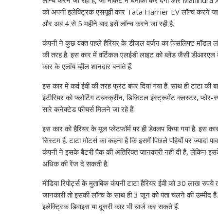
लॉन्च करने जा रही है, जो मार्केट में धमाका कर देगी और Mahindr
A
o
dI
a
st
Li
को अपनी इलेक्ट्रिक एसयूवी कार Tata Harrier EV लॉन्च करने जा र
और अब 4 से 5 महीने बाद इसे लॉन्च करने जा रही है.
p
o
n
m
n
p
k
k
कंपनी ने कुछ वक्त पहले हैरियर के डीजल वर्जन का फेसलिफ्ट मॉडल लॉन
की तरह है. इस कार में वर्टिकल एलईडी लाइट को ब्लेड जैसी डीआरएल के
कार के एलॉय व्हील शानदार बनाते हैं.
इस कार में कर्व ईवी की तरह फ्रंट बंपर दिया गया है. साथ ही टाटा की ब
इंटीरियर को फ्लोटिंग टचस्क्रीन, डिजिटल इंस्ट्रूमेंट क्लस्टर, फोर-स्
सारे कनेक्टेड फीचर्स मिलने जा रहे हैं.
इस कार को हैरियर के मूल प्लेटफॉर्म पर ही डेवलप किया गया है. इस क
सिस्टम है. टाटा मोटर्स का कहना है कि इसमें पिछले पहियों पर ज्यादा
कंपनी ने इसके बैटरी पैक की अतिरिक्त जानकारी नहीं दी है, लेकिन इस
अधिक की रेंज दे सकती है.
मीडिया रिपोर्ट्स के मुताबिक कंपनी टाटा हैरियर ईवी को 30 लाख रु
जानकारी तो इसकी लॉन्च के साथ ही 3 जून को पता चलने की उम्मीद है.
इलेक्ट्रिक डिवाइस या दूसरी कार भी चार्ज कर सकते हैं.