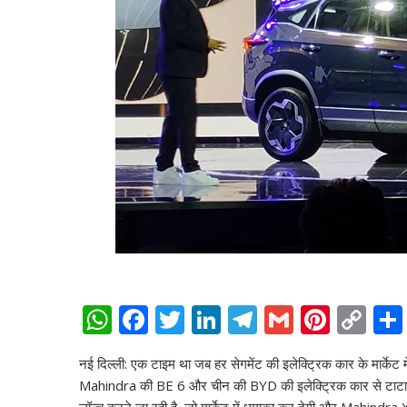
W
F
T
Li
T
G
Pi
C
h
ac
w
n
el
m
nt
o
नई दिल्ली: एक टाइम था जब हर सेगमेंट की इलेक्ट्रिक कार के मार
at
e
itt
k
e
ai
er
p
Mahindra की BE 6 और चीन की BYD की इलेक्ट्रिक कार से टाटा क
s
b
er
e
gr
l
e
y