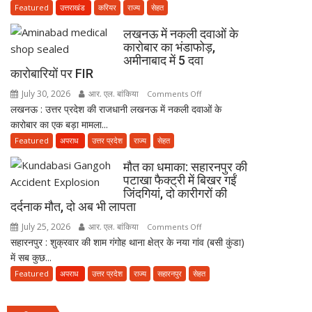
दावा;
बाद
Featured
उत्तराखंड
करियर
राज्य
सेहत
CWC
3
लखनऊ में नकली दवाओं के
ने
साल
कारोबार का भंडाफोड़,
जारी
सरकारी
अमीनाबाद में 5 दवा
किया
सेवा
कारोबारियों पर FIR
नोटिस
जरूरी!
July 30, 2026
आर. एल. बांकिया
on
Comments Off
फिर
लखनऊ : उत्तर प्रदेश की राजधानी लखनऊ में नकली दवाओं के
लखनऊ
ही
कारोबार का एक बड़ा मामला...
में
कर
नकली
Featured
अपराध
उत्तर प्रदेश
राज्य
सेहत
सकेंगे
दवाओं
PG,
मौत का धमाका: सहारनपुर की
के
उत्तराखंड
पटाखा फैक्ट्री में बिखर गईं
कारोबार
स्वास्थ्य
जिंदगियां, दो कारीगरों की
का
दर्दनाक मौत, दो अब भी लापता
विभाग
भंडाफोड़,
ने
July 25, 2026
आर. एल. बांकिया
on
Comments Off
अमीनाबाद
तैयार
सहारनपुर : शुक्रवार की शाम गंगोह थाना क्षेत्र के नया गांव (बसी कुंडा)
मौत
में
की
में सब कुछ...
का
5
नई
धमाका:
Featured
अपराध
उत्तर प्रदेश
राज्य
सहारनपुर
सेहत
दवा
पॉलिसी
सहारनपुर
कारोबारियों
की
पर