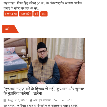
बादल,
सहारनपुर : विश्व हिंदू परिषद (VHP) के अंतरराष्ट्रीय अध्यक्ष आलोक
VHP
फिर
कुमार के मंदिरों के प्रबंधन को...
अध्यक्ष
करीब
के
Featured
उत्तर प्रदेश
धर्म
राज्य
आएंगे
‘मंदिर
अकाली-
वापस’
BJP?
धर्म
बयान
मुलाकात
पर
के
मुस्लिम
बाद
धर्मगुरुओं
सियासी
की
खिचड़ी
आपत्ति,
पकने
मौलाना
लगी
राशिद
सिद्दीकी
ने
उठाए
सवाल
”इस्लाम नए ज़माने के हिसाब से नहीं, क़ुरआन और सुन्नत
के मुताबिक़ चलेगा” : उलेमा
August 7, 2026
आर. एल. बांकिया
on
Comments Off
सहारनपुर : जमीयत दावातुल मुस्लिमीन के संरक्षक व मशहूर देवबंदी
”इस्लाम