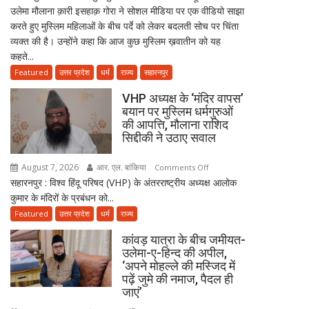
उलेमा मौलाना क़ारी इसहाक़ गोरा ने सोशल मीडिया पर एक वीडियो साझा
नए
करते हुए मुस्लिम महिलाओं के बीच पर्दे को लेकर बदलती सोच पर चिंता
ज़माने
व्यक्त की है। उन्होंने कहा कि आज कुछ मुस्लिम ख़वातीन को यह
के
कहते...
हिसाब
से
Featured
उत्तर प्रदेश
धर्म
राज्य
सहारनपुर
नहीं,
VHP अध्यक्ष के ‘मंदिर वापस’
क़ुरआन
बयान पर मुस्लिम धर्मगुरुओं
और
की आपत्ति, मौलाना राशिद
सुन्नत
सिद्दीकी ने उठाए सवाल
के
मुताबिक़
August 7, 2026
आर. एल. बांकिया
on
Comments Off
चलेगा”
सहारनपुर : विश्व हिंदू परिषद (VHP) के अंतरराष्ट्रीय अध्यक्ष आलोक
VHP
:
कुमार के मंदिरों के प्रबंधन को...
अध्यक्ष
उलेमा
के
Featured
उत्तर प्रदेश
धर्म
राज्य
‘मंदिर
कांवड़ यात्रा के बीच जमीयत-
वापस’
उलेमा-ए-हिन्द की अपील,
बयान
‘अपने मोहल्ले की मस्जिद में
पर
पढ़ें जुमे की नमाज, पैदल ही
मुस्लिम
जाएं’
धर्मगुरुओं