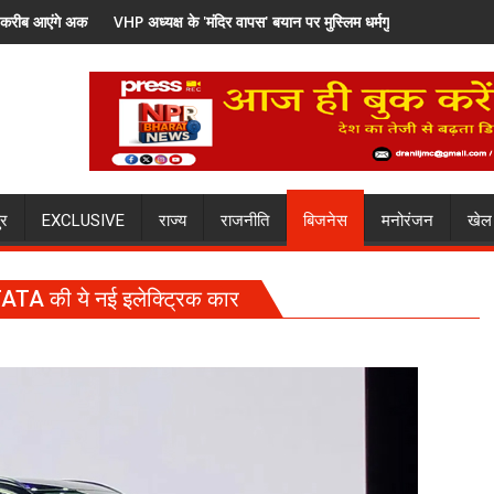
ुलाकात के बाद सियासी खिचड़ी पकने लगी
यक्ष के 'मंदिर वापस' बयान पर मुस्लिम धर्मगुरुओं की आपत्ति, मौलाना राशिद सिद्दीकी ने उठाए 
12 फीट के पाइप से 
ुर
EXCLUSIVE
राज्य
राजनीति
बिजनेस
मनोरंजन
खेल
TA की ये नई इलेक्ट्रिक कार