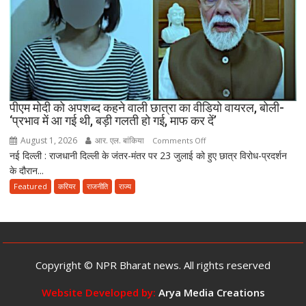
को
दी
मंजूरी,
अब
10
साल
तक
पीएम मोदी को अपशब्द कहने वाली छात्रा का वीडियो वायरल, बोली-
‘प्रभाव में आ गई थी, बड़ी गलती हो गई, माफ कर दें’
की
सजा
August 1, 2026
आर. एल. बांकिया
on
Comments Off
और
नई दिल्ली : राजधानी दिल्ली के जंतर-मंतर पर 23 जुलाई को हुए छात्र विरोध-प्रदर्शन
पीएम
10
के दौरान...
मोदी
करोड़
को
Featured
करियर
राजनीति
राज्य
तक
अपशब्द
जुर्माने
कहने
का
वाली
प्रावधान
छात्रा
का
Copyright © NPR Bharat news. All rights reserved
वीडियो
वायरल,
Website Developed by:
Arya Media Creations
बोली-