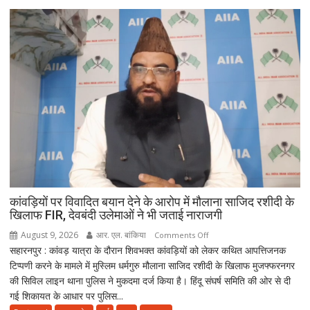
RSS
प्रमुख
पर
साधा
निशाना;
बोलीं-
‘राजनीति
बंद
करें’
कांवड़ियों पर विवादित बयान देने के आरोप में मौलाना साजिद रशीदी के
खिलाफ FIR, देवबंदी उलेमाओं ने भी जताई नाराजगी
August 9, 2026
आर. एल. बांकिया
on
Comments Off
सहारनपुर : कांवड़ यात्रा के दौरान शिवभक्त कांवड़ियों को लेकर कथित आपत्तिजनक
कांवड़ियों
टिप्पणी करने के मामले में मुस्लिम धर्मगुरु मौलाना साजिद रशीदी के खिलाफ मुजफ्फरनगर
पर
की सिविल लाइन थाना पुलिस ने मुकदमा दर्ज किया है। हिंदू संघर्ष समिति की ओर से दी
विवादित
गई शिकायत के आधार पर पुलिस...
बयान