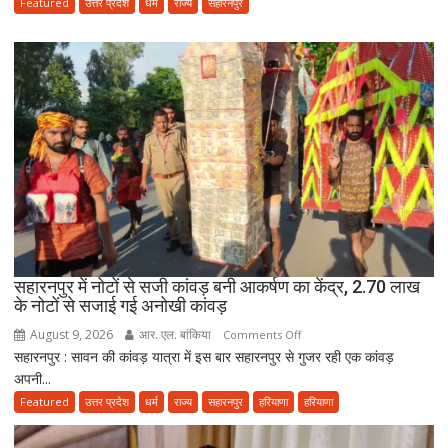
देने
Featured
उत्तर प्रदेश
धर्म
राज्य
सहारनपुर
के
आरोप
में
मौलाना
साजिद
रशीदी
के
खिलाफ
FIR,
देवबंदी
उलेमाओं
ने
सहारनपुर में नोटों से सजी कांवड़ बनी आकर्षण का केंद्र, 2.70 लाख
भी
के नोटों से सजाई गई अनोखी कांवड़
जताई
नाराजगी
August 9, 2026
आर. एल. बांकिया
on
Comments Off
सहारनपुर : सावन की कांवड़ यात्रा में इस बार सहारनपुर से गुजर रही एक कांवड़
सहारनपुर
अपनी...
में
नोटों
Featured
उत्तर प्रदेश
धर्म
राज्य
सहारनपुर
हरियाणा
हरियाणा
से
सजी