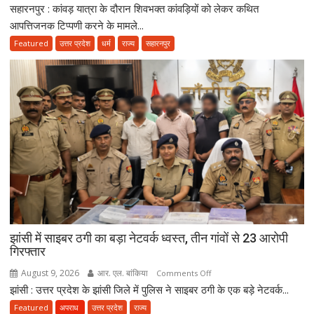
सहारनपुर : कांवड़ यात्रा के दौरान शिवभक्त कांवड़ियों को लेकर कथित
कांवड़ियों
पर
आपत्तिजनक टिप्पणी करने के मामले...
विवादित
Featured
उत्तर प्रदेश
धर्म
राज्य
सहारनपुर
बयान
देने
के
आरोप
में
मौलाना
साजिद
रशीदी
के
खिलाफ
FIR,
देवबंदी
झांसी में साइबर ठगी का बड़ा नेटवर्क ध्वस्त, तीन गांवों से 23 आरोपी
उलेमाओं
गिरफ्तार
ने
भी
August 9, 2026
आर. एल. बांकिया
on
Comments Off
जताई
झांसी : उत्तर प्रदेश के झांसी जिले में पुलिस ने साइबर ठगी के एक बड़े नेटवर्क...
झांसी
नाराजगी
में
Featured
अपराध
उत्तर प्रदेश
राज्य