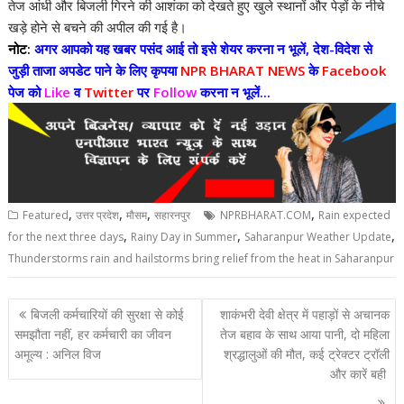
तेज आंधी और बिजली गिरने की आशंका को देखते हुए खुले स्थानों और पेड़ों के नीचे
खड़े होने से बचने की अपील की गई है।
नोट:
अगर आपको यह खबर पसंद आई तो इसे शेयर करना न भूलें, देश-विदेश से
जुड़ी ताजा अपडेट पाने के लिए कृपया
NPR BHARAT NEWS
के
Facebook
पेज को
Like
व
Twitter
पर
Follow
करना न भूलें...
,
,
,
,
Featured
उत्तर प्रदेश
मौसम
सहारनपुर
NPRBHARAT.COM
Rain expected
,
,
,
for the next three days
Rainy Day in Summer
Saharanpur Weather Update
Thunderstorms rain and hailstorms bring relief from the heat in Saharanpur
Post
बिजली कर्मचारियों की सुरक्षा से कोई
शाकंभरी देवी क्षेत्र में पहाड़ों से अचानक
navigation
समझौता नहीं, हर कर्मचारी का जीवन
तेज बहाव के साथ आया पानी, दो महिला
अमूल्य : अनिल विज
श्रद्धालुओं की मौत, कई ट्रेक्टर ट्रॉली
और कारें बही