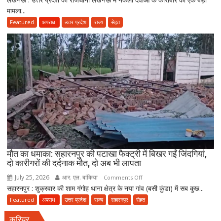
की
मामला...
में
नई
नकली
Featured
अपराध
उत्तर प्रदेश
राज्य
सेहत
पॉलिसी
दवाओं
के
कारोबार
का
भंडाफोड़,
अमीनाबाद
में
5
दवा
कारोबारियों
पर
FIR
मौत का धमाका: सहारनपुर की पटाखा फैक्ट्री में बिखर गईं जिंदगियां,
दो कारीगरों की दर्दनाक मौत, दो अब भी लापता
July 25, 2026
आर. एल. बांकिया
on
Comments Off
सहारनपुर : शुक्रवार की शाम गंगोह थाना क्षेत्र के नया गांव (बसी कुंडा) में सब कुछ...
मौत
का
Featured
अपराध
उत्तर प्रदेश
राज्य
सहारनपुर
सेहत
धमाका:
करियर
सहारनपुर