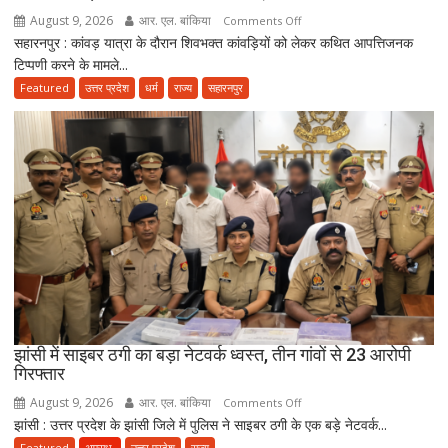
August 9, 2026
आर. एल. बांकिया
on
Comments Off
सहारनपुर : कांवड़ यात्रा के दौरान शिवभक्त कांवड़ियों को लेकर कथित आपत्तिजनक
कांवड़ियों
टिप्पणी करने के मामले...
पर
विवादित
Featured
उत्तर प्रदेश
धर्म
राज्य
सहारनपुर
बयान
देने
के
आरोप
में
मौलाना
साजिद
रशीदी
के
खिलाफ
FIR,
देवबंदी
झांसी में साइबर ठगी का बड़ा नेटवर्क ध्वस्त, तीन गांवों से 23 आरोपी
गिरफ्तार
उलेमाओं
ने
August 9, 2026
आर. एल. बांकिया
on
Comments Off
भी
झांसी : उत्तर प्रदेश के झांसी जिले में पुलिस ने साइबर ठगी के एक बड़े नेटवर्क...
झांसी
जताई
में
Featured
अपराध
उत्तर प्रदेश
राज्य