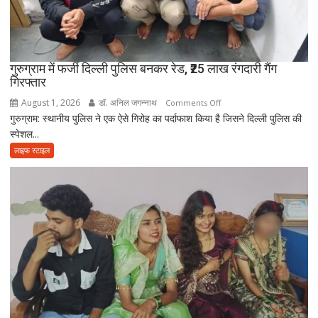
चिता
पर
अकेले
विदा
हो
गुरुग्राम में फर्जी दिल्ली पुलिस बनकर रेड, ₹25 लाख रंगदारी गैंग
गिरफ्तार
गए
पिता,
August 1, 2026
डॉ. अनिल जगन्नाथ
on
Comments Off
वृद्धाश्रम
गुरुग्राम: स्थानीय पुलिस ने एक ऐसे गिरोह का पर्दाफाश किया है जिसने दिल्ली पुलिस की
गुरुग्राम
में
स्पेशल...
में
कपड़ा
फर्जी
लाइफ स्टाइल
व्यापारी
दिल्ली
की
पुलिस
मौत
बनकर
रेड,
₹25
लाख
रंगदारी
गैंग
गिरफ्तार