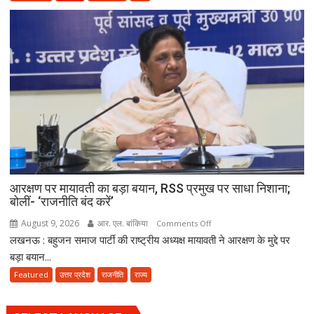
साइबर
ठगी
का
बड़ा
नेटवर्क
ध्वस्त,
तीन
गांवों
से
23
आरोपी
गिरफ्तार
आरक्षण पर मायावती का बड़ा बयान, RSS प्रमुख पर साधा निशाना;
बोलीं- ‘राजनीति बंद करें’
August 9, 2026
आर. एल. बांकिया
on
Comments Off
लखनऊ : बहुजन समाज पार्टी की राष्ट्रीय अध्यक्ष मायावती ने आरक्षण के मुद्दे पर
आरक्षण
पर
बड़ा बयान...
मायावती
Featured
उत्तर प्रदेश
राजनीति
राज्य
का
बड़ा