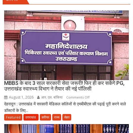
की
पटाखा
फैक्ट्री
में
बिखर
गईं
जिंदगियां,
दो
कारीगरों
की
दर्दनाक
मौत,
MBBS के बाद 3 साल सरकारी सेवा जरूरी! फिर ही कर सकेंगे PG,
दो
उत्तराखंड स्वास्थ्य विभाग ने तैयार की नई पॉलिसी
अब
August 1, 2026
आर. एल. बांकिया
on
Comments Off
भी
देहरादून : उत्तराखंड में सरकारी मेडिकल कॉलेजों से एमबीबीएस की पढ़ाई पूरी करने वाले
MBBS
लापता
डॉक्टरों के लिए...
के
बाद
Featured
उत्तराखंड
करियर
राज्य
सेहत
3
साल