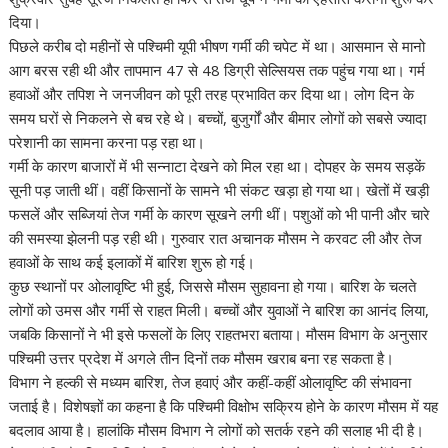
p
o
n
m
n
दिया।
p
k
k
पिछले करीब दो महीनों से पश्चिमी यूपी भीषण गर्मी की चपेट में था। आसमान से मानो
आग बरस रही थी और तापमान 47 से 48 डिग्री सेल्सियस तक पहुंच गया था। गर्म
हवाओं और तपिश ने जनजीवन को पूरी तरह प्रभावित कर दिया था। लोग दिन के
समय घरों से निकलने से बच रहे थे। बच्चों, बुजुर्गों और बीमार लोगों को सबसे ज्यादा
परेशानी का सामना करना पड़ रहा था।
गर्मी के कारण बाजारों में भी सन्नाटा देखने को मिल रहा था। दोपहर के समय सड़कें
सूनी पड़ जाती थीं। वहीं किसानों के सामने भी संकट खड़ा हो गया था। खेतों में खड़ी
फसलें और सब्जियां तेज गर्मी के कारण सूखने लगी थीं। पशुओं को भी पानी और चारे
की समस्या झेलनी पड़ रही थी। गुरुवार रात अचानक मौसम ने करवट ली और तेज
हवाओं के साथ कई इलाकों में बारिश शुरू हो गई।
कुछ स्थानों पर ओलावृष्टि भी हुई, जिससे मौसम सुहावना हो गया। बारिश के चलते
लोगों को उमस और गर्मी से राहत मिली। बच्चों और युवाओं ने बारिश का आनंद लिया,
जबकि किसानों ने भी इसे फसलों के लिए राहतभरा बताया। मौसम विभाग के अनुसार
पश्चिमी उत्तर प्रदेश में अगले तीन दिनों तक मौसम खराब बना रह सकता है।
विभाग ने हल्की से मध्यम बारिश, तेज हवाएं और कहीं-कहीं ओलावृष्टि की संभावना
जताई है। विशेषज्ञों का कहना है कि पश्चिमी विक्षोभ सक्रिय होने के कारण मौसम में यह
बदलाव आया है। हालांकि मौसम विभाग ने लोगों को सतर्क रहने की सलाह भी दी है।