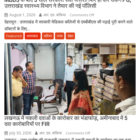
ने
उत्तराखंड स्वास्थ्य विभाग ने तैयार की नई पॉलिसी
जारी
August 1, 2026
आर. एल. बांकिया
on
Comments Off
किया
देहरादून : उत्तराखंड में सरकारी मेडिकल कॉलेजों से एमबीबीएस की पढ़ाई पूरी करने वाले
MBBS
नोटिस
डॉक्टरों के लिए...
के
बाद
Featured
उत्तराखंड
करियर
राज्य
सेहत
3
साल
सरकारी
सेवा
जरूरी!
फिर
ही
कर
सकेंगे
PG,
उत्तराखंड
लखनऊ में नकली दवाओं के कारोबार का भंडाफोड़, अमीनाबाद में 5
स्वास्थ्य
दवा कारोबारियों पर FIR
विभाग
ने
July 30, 2026
आर. एल. बांकिया
on
Comments Off
तैयार
लखनऊ : उत्तर प्रदेश की राजधानी लखनऊ में नकली दवाओं के कारोबार का एक बड़ा
लखनऊ