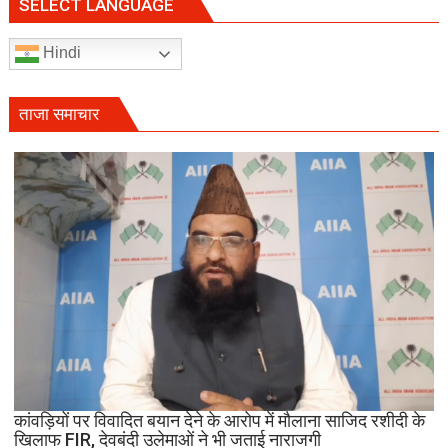
बयान,
SELECT LANGUAGE
RSS
प्रमुख
Hindi
पर
साधा
निशाना;
ताजा समाचार
बोलीं-
‘राजनीति
बंद
करें’
कांवड़ियों पर विवादित बयान देने के आरोप में मौलाना साजिद रशीदी के
खिलाफ FIR, देवबंदी उलेमाओं ने भी जताई नाराजगी