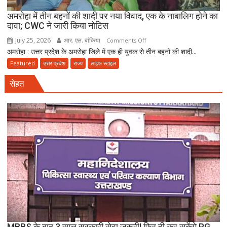
अमरोहा में तीन बहनों की शादी पर नया विवाद, एक के नाबालिग होने का
दावा; CWC ने जारी किया नोटिस
July 25, 2026
आर. एल. बांकिया
on
Comments Off
अमरोहा : उत्तर प्रदेश के अमरोहा जिले में एक ही युवक से तीन बहनों की शादी...
अमरोहा
में
Featured
उत्तर प्रदेश
राज्य
लाइफ स्टाइल
तीन
सेहत
बहनों
की
शादी
पर
नया
विवाद,
एक
के
नाबालिग
होने
का
दावा;
CWC
MBBS के बाद 3 साल सरकारी सेवा जरूरी! फिर ही कर सकेंगे PG,