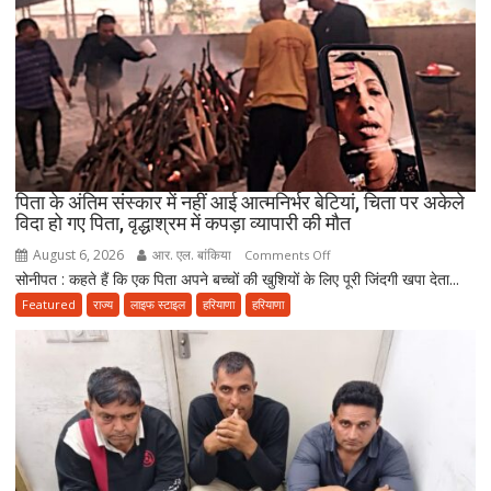
की
आपत्ति,
मौलाना
राशिद
सिद्दीकी
ने
उठाए
सवाल
पिता के अंतिम संस्कार में नहीं आई आत्मनिर्भर बेटियां, चिता पर अकेले
विदा हो गए पिता, वृद्धाश्रम में कपड़ा व्यापारी की मौत
August 6, 2026
आर. एल. बांकिया
on
Comments Off
सोनीपत : कहते हैं कि एक पिता अपने बच्चों की खुशियों के लिए पूरी जिंदगी खपा देता...
पिता
के
Featured
राज्य
लाइफ स्टाइल
हरियाणा
हरियाणा
अंतिम
संस्कार
में
नहीं
आई
आत्मनिर्भर
बेटियां,