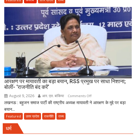
नाराजगी
साइबर
ठगी
का
बड़ा
नेटवर्क
ध्वस्त,
तीन
गांवों
से
23
आरोपी
गिरफ्तार
आरक्षण पर मायावती का बड़ा बयान, RSS प्रमुख पर साधा निशाना;
बोलीं- ‘राजनीति बंद करें’
August 9, 2026
आर. एल. बांकिया
on
Comments Off
लखनऊ : बहुजन समाज पार्टी की राष्ट्रीय अध्यक्ष मायावती ने आरक्षण के मुद्दे पर बड़ा
आरक्षण
बयान...
पर
मायावती
Featured
उत्तर प्रदेश
राजनीति
राज्य
का
धर्म
बड़ा
बयान,