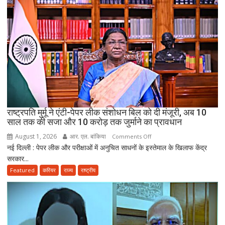
सरकारी
सेवा
जरूरी!
फिर
ही
कर
सकेंगे
PG,
उत्तराखंड
स्वास्थ्य
राष्ट्रपति मुर्मू ने एंटी-पेपर लीक संशोधन बिल को दी मंजूरी, अब 10
विभाग
साल तक की सजा और 10 करोड़ तक जुर्माने का प्रावधान
ने
August 1, 2026
आर. एल. बांकिया
on
Comments Off
तैयार
नई दिल्ली : पेपर लीक और परीक्षाओं में अनुचित साधनों के इस्तेमाल के खिलाफ केंद्र
राष्ट्रपति
की
सरकार...
मुर्मू
नई
ने
Featured
करियर
राज्य
राष्ट्रीय
पॉलिसी
एंटी-
पेपर
लीक
संशोधन
बिल