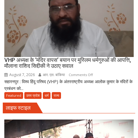
और
सुन्नत
के
मुताबिक़
चलेगा”
:
उलेमा
VHP अध्यक्ष के ‘मंदिर वापस’ बयान पर मुस्लिम धर्मगुरुओं की आपत्ति,
मौलाना राशिद सिद्दीकी ने उठाए सवाल
August 7, 2026
आर. एल. बांकिया
on
Comments Off
सहारनपुर : विश्व हिंदू परिषद (VHP) के अंतरराष्ट्रीय अध्यक्ष आलोक कुमार के मंदिरों के
VHP
प्रबंधन को...
अध्यक्ष
के
Featured
उत्तर प्रदेश
धर्म
राज्य
‘मंदिर
लाइफ स्टाइल
वापस’
बयान
पर
मुस्लिम
धर्मगुरुओं