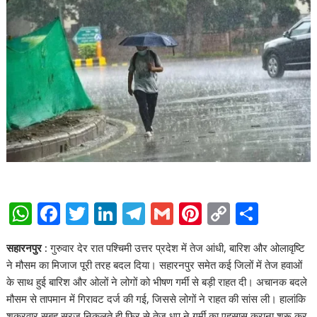
W
F
T
Li
T
G
Pi
C
S
h
ac
w
n
el
m
nt
o
h
सहारनपुर :
गुरुवार देर रात पश्चिमी उत्तर प्रदेश में तेज आंधी, बारिश और ओलावृष्टि
at
e
itt
k
e
ai
er
p
ar
ने मौसम का मिजाज पूरी तरह बदल दिया। सहारनपुर समेत कई जिलों में तेज हवाओं
s
b
er
e
gr
l
e
y
e
के साथ हुई बारिश और ओलों ने लोगों को भीषण गर्मी से बड़ी राहत दी। अचानक बदले
A
o
dI
a
st
Li
मौसम से तापमान में गिरावट दर्ज की गई, जिससे लोगों ने राहत की सांस ली। हालांकि
शुक्रवार सुबह सूरज निकलते ही फिर से तेज धूप ने गर्मी का एहसास कराना शुरू कर