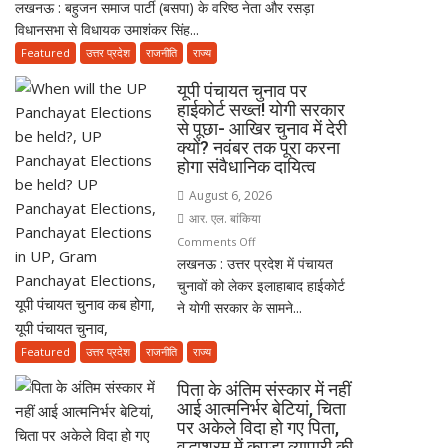
लखनऊ : बहुजन समाज पार्टी (बसपा) के वरिष्ठ नेता और रसड़ा
“मुझे
विधानसभा से विधायक उमाशंकर सिंह...
सगी
बहन
Featured
उत्तर प्रदेश
राजनीति
राज्य
से
यूपी पंचायत चुनाव पर
भी
हाईकोर्ट सख्त! योगी सरकार
ज्यादा
से पूछा- आखिर चुनाव में देरी
मानते
क्यों? नवंबर तक पूरा करना
थे…”
होगा संवैधानिक दायित्व
उमाशंकर
August 6, 2026
सिंह
आर. एल. बांकिया
को
on
Comments Off
याद
लखनऊ : उत्तर प्रदेश में पंचायत
यूपी
कर
चुनावों को लेकर इलाहाबाद हाईकोर्ट
पंचायत
भावुक
ने योगी सरकार के सामने...
चुनाव
हुईं
पर
मायावती,
हाईकोर्ट
Featured
उत्तर प्रदेश
राजनीति
राज्य
बेटे
सख्त!
को
पिता के अंतिम संस्कार में नहीं
योगी
राजनीति
आई आत्मनिर्भर बेटियां, चिता
सरकार
पर अकेले विदा हो गए पिता,
में
से
वृद्धाश्रम में कपड़ा व्यापारी की
आगे