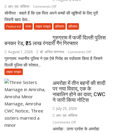
भक्ति
हैं
आर. एल. बांकिया
on
Comments Off
सेवा
सोनीपत : कहते हैं कि एक पिता अपने बच्चों की खुशियों के लिए पूरी
पिता
की
जिंदगी खपा देता...
के
परंपरा
अंतिम
Featured
राज्य
लाइफ स्टाइल
हरियाणा
हरियाणा
संस्कार
गुरुग्राम में फर्जी दिल्ली पुलिस
में
बनकर रेड, ₹25 लाख रंगदारी गैंग गिरफ्तार
नहीं
August 1, 2026
डॉ. अनिल जगन्नाथ
on
आई
Comments Off
गुरुग्राम: स्थानीय पुलिस ने एक ऐसे गिरोह का पर्दाफाश किया है जिसने
गुरुग्राम
आत्मनिर्भर
दिल्ली पुलिस की स्पेशल...
में
बेटियां,
फर्जी
चिता
लाइफ स्टाइल
दिल्ली
पर
अमरोहा में तीन बहनों की शादी
पुलिस
अकेले
पर नया विवाद, एक के
बनकर
विदा
नाबालिग होने का दावा; CWC
रेड,
हो
ने जारी किया नोटिस
₹25
गए
July 25, 2026
लाख
पिता,
आर. एल. बांकिया
रंगदारी
वृद्धाश्रम
on
Comments Off
गैंग
में
अमरोहा : उत्तर प्रदेश के अमरोहा
अमरोहा
गिरफ्तार
कपड़ा