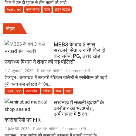
जिले में एक ही युवक से तीन बहनों की शादी...
में
व्यापारी
तीन
Featured
उत्तर प्रदेश
राज्य
लाइफ स्टाइल
की
बहनों
मौत
की
सेहत
शादी
पर
नया
MBBS के बाद 3 साल
विवाद,
सरकारी सेवा जरूरी! फिर ही
कर सकेंगे PG, उत्तराखंड
एक
स्वास्थ्य विभाग ने तैयार की नई पॉलिसी
के
नाबालिग
August 1, 2026
आर. एल. बांकिया
on
Comments Off
होने
देहरादून : उत्तराखंड में सरकारी मेडिकल कॉलेजों से एमबीबीएस की पढ़ाई
MBBS
का
पूरी करने वाले डॉक्टरों के लिए...
के
दावा;
बाद
Featured
उत्तराखंड
करियर
राज्य
सेहत
CWC
3
लखनऊ में नकली दवाओं के
ने
साल
कारोबार का भंडाफोड़,
जारी
सरकारी
अमीनाबाद में 5 दवा
किया
सेवा
कारोबारियों पर FIR
नोटिस
जरूरी!
July 30, 2026
आर. एल. बांकिया
on
Comments Off
फिर
लखनऊ : उत्तर प्रदेश की राजधानी लखनऊ में नकली दवाओं के
लखनऊ