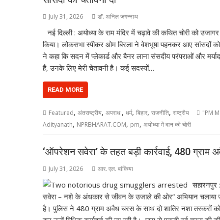
July 31, 2026
डॉ. अनिल जगन्नाथ
नई दिल्ली : अयोध्या के राम मंदिर में चढ़ावे की कथित चोरी को उजाग
किया। लोकसभा स्पीकर ओम बिरला ने वेशभूषा पहनकर आए सांसदों को च
ने कहा कि सदन में प्लेकार्ड और बैनर लाना संसदीय परंपराओं और मर्य
हैं, उनके लिए मेरी चेतावनी है। कई सदस्यों…
READ MORE
,
,
,
,
,
,
Featured
अंतराष्ट्रीय
अपराध
धर्म
बिहार
राजनीति
राष्ट्रीय
"PM Mo
,
,
,
Adityanath
NPRBHARAT.COM
pm
अयोध्या में दान की चोरी
‘ऑपरेशन सवेरा’ के तहत बड़ी कार्रवाई, 480 ग्राम 
July 31, 2026
आर. एल. बांकिया
सहारनपुर 
सवेरा – नशे के अंधकार से जीवन के उजाले की ओर” अभियान चलाया जा
है। पुलिस ने 480 ग्राम अवैध चरस के साथ दो शातिर नशा तस्करों को 
कर उन्हें विधिक कार्यवाई की जा रही है। पास से पकड़ी गई चरस की क