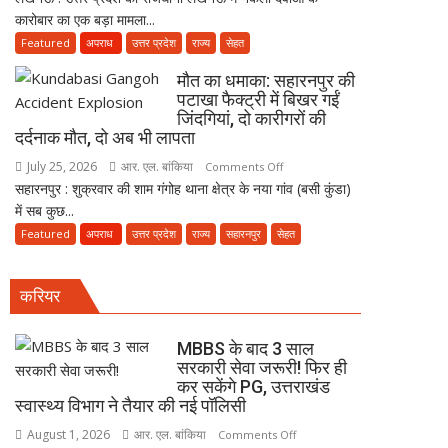
ही
कारोबार का एक बड़ा मामला...
में
कर
नकली
Featured
अपराध
उत्तर प्रदेश
राज्य
सेहत
सकेंगे
दवाओं
PG,
मौत का धमाका: सहारनपुर की
के
उत्तराखंड
पटाखा फैक्ट्री में बिखर गईं
कारोबार
स्वास्थ्य
जिंदगियां, दो कारीगरों की
का
दर्दनाक मौत, दो अब भी लापता
विभाग
भंडाफोड़,
ने
July 25, 2026
आर. एल. बांकिया
on
Comments Off
अमीनाबाद
तैयार
सहारनपुर : शुक्रवार की शाम गंगोह थाना क्षेत्र के नया गांव (बसी कुंडा)
मौत
में
की
में सब कुछ...
का
5
नई
धमाका:
Featured
अपराध
उत्तर प्रदेश
राज्य
सहारनपुर
सेहत
दवा
पॉलिसी
सहारनपुर
कारोबारियों
की
पर
करियर
पटाखा
FIR
फैक्ट्री
में
MBBS के बाद 3 साल
बिखर
सरकारी सेवा जरूरी! फिर ही
कर सकेंगे PG, उत्तराखंड
गईं
स्वास्थ्य विभाग ने तैयार की नई पॉलिसी
जिंदगियां,
दो
August 1, 2026
आर. एल. बांकिया
on
Comments Off