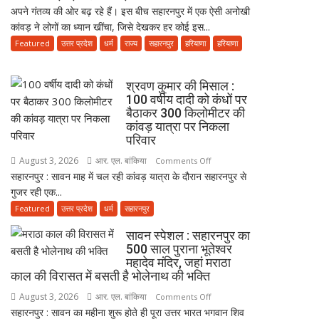
अपने गंतव्य की ओर बढ़ रहे हैं। इस बीच सहारनपुर में एक ऐसी अनोखी
पालकी
में
कांवड़ ने लोगों का ध्यान खींचा, जिसे देखकर हर कोई इस...
में
कपड़ा
बैठाकर
Featured
उत्तर प्रदेश
धर्म
राज्य
सहारनपुर
हरियाणा
हरियाणा
व्यापारी
कांवड़
की
यात्रा
मौत
श्रवण कुमार की मिसाल :
पर
100 वर्षीय दादी को कंधों पर
निकला
बैठाकर 300 किलोमीटर की
परिवार,
कांवड़ यात्रा पर निकला
बेटे-
परिवार
बहुओं
August 3, 2026
आर. एल. बांकिया
on
Comments Off
ने
सहारनपुर : सावन माह में चल रही कांवड़ यात्रा के दौरान सहारनपुर से
श्रवण
उठाया
गुजर रही एक...
कुमार
जिम्मा,
की
Featured
उत्तर प्रदेश
धर्म
सहारनपुर
बोले-
मिसाल
माता-
सावन स्पेशल : सहारनपुर का
:
पिता
500 साल पुराना भूतेश्वर
100
महादेव मंदिर, जहां मराठा
की
वर्षीय
काल की विरासत में बसती है भोलेनाथ की भक्ति
सेवा
दादी
ही
August 3, 2026
आर. एल. बांकिया
on
Comments Off
को
भोलेनाथ
सहारनपुर : सावन का महीना शुरू होते ही पूरा उत्तर भारत भगवान शिव
सावन
कंधों