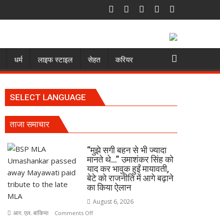
धर्म
लाइफ स्टाइल
सेहत
करियर
SELECT LANGUAGE
ताजा समाचार
“मुझे सगी बहन से भी ज्यादा
मानते थे…” उमाशंकर सिंह को
याद कर भावुक हुईं मायावती,
बेटे को राजनीति में आगे बढ़ाने
का किया ऐलान
August 6, 2026
आर. एल. बांकिया
on
Comments Off