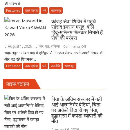
की
की भक्ति में...
स्पेशल
पर
सच्ची
:
Featured
उत्तर प्रदेश
धर्म
सहारनपुर
बैठाकर
भक्ति
सहारनपुर
300
कांवड़ सेवा शिविर में पहुंचे
का
किलोमीटर
सांसद इमरान मसूद, बोले-
500
की
हिंदू-मुस्लिम मिलकर निभाते हैं
साल
सेवा की परंपरा
कांवड़
पुराना
यात्रा
August 1, 2026
आर. एल. बांकिया
on
Comments Off
भूतेश्वर
पर
सहारनपुर : सावन माह में हरिद्वार से गंगाजल लेकर अपने-अपने गंतव्य की
कांवड़
महादेव
निकला
ओर बढ़ रहे शिवभक्त...
सेवा
मंदिर,
परिवार
शिविर
Featured
उत्तर प्रदेश
धर्म
राजनीति
सहारनपुर
जहां
में
मराठा
पहुंचे
काल
लाइफ स्टाइल
सांसद
की
इमरान
विरासत
मसूद,
पिता के अंतिम संस्कार में नहीं
में
बोले-
आई आत्मनिर्भर बेटियां, चिता
बसती
पर अकेले विदा हो गए पिता,
हिंदू-
है
वृद्धाश्रम में कपड़ा व्यापारी की
मुस्लिम
भोलेनाथ
मौत
मिलकर
की
निभाते
August 6, 2026