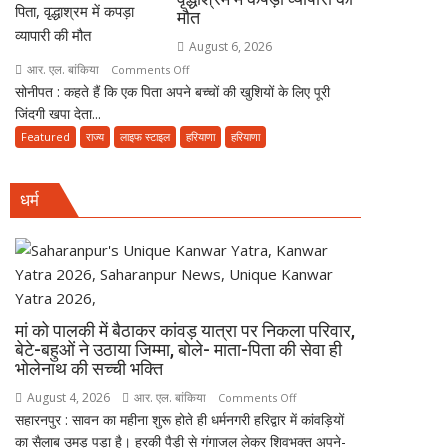
पूछा-
मौत
बढ़ाने
आखिर
का
August 6, 2026
चुनाव
किया
आर. एल. बांकिया
on
Comments Off
में
ऐलान
सोनीपत : कहते हैं कि एक पिता अपने बच्चों की खुशियों के लिए पूरी
पिता
देरी
जिंदगी खपा देता...
के
क्यों?
अंतिम
Featured
राज्य
लाइफ स्टाइल
हरियाणा
हरियाणा
नवंबर
संस्कार
तक
में
पूरा
धर्म
नहीं
करना
आई
होगा
आत्मनिर्भर
संवैधानिक
बेटियां,
दायित्व
चिता
पर
मां को पालकी में बैठाकर कांवड़ यात्रा पर निकला परिवार,
अकेले
बेटे-बहुओं ने उठाया जिम्मा, बोले- माता-पिता की सेवा ही
विदा
भोलेनाथ की सच्ची भक्ति
हो
August 4, 2026
आर. एल. बांकिया
on
Comments Off
गए
सहारनपुर : सावन का महीना शुरू होते ही धर्मनगरी हरिद्वार में कांवड़ियों
मां
पिता,
का सैलाब उमड़ पड़ा है। हरकी पैड़ी से गंगाजल लेकर शिवभक्त अपने-
को
वृद्धाश्रम