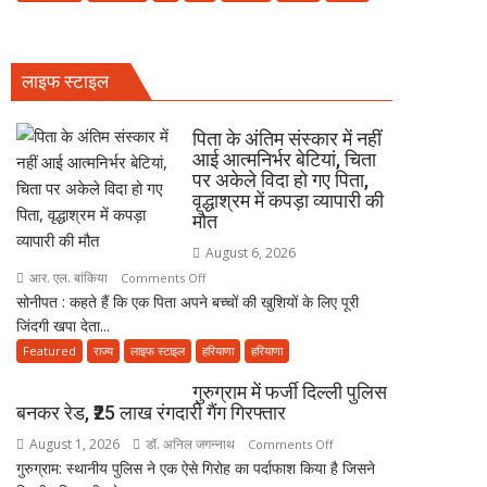
में
में
पढ़ें
बैठाकर
जुमे
कांवड़
की
लाइफ स्टाइल
यात्रा
नमाज,
पर
पैदल
निकला
पिता के अंतिम संस्कार में नहीं
ही
परिवार,
आई आत्मनिर्भर बेटियां, चिता
जाएं’
पर अकेले विदा हो गए पिता,
बेटे-
वृद्धाश्रम में कपड़ा व्यापारी की
बहुओं
मौत
ने
उठाया
August 6, 2026
जिम्मा,
आर. एल. बांकिया
on
Comments Off
बोले-
सोनीपत : कहते हैं कि एक पिता अपने बच्चों की खुशियों के लिए पूरी
पिता
माता-
जिंदगी खपा देता...
के
पिता
अंतिम
Featured
राज्य
लाइफ स्टाइल
हरियाणा
हरियाणा
की
संस्कार
गुरुग्राम में फर्जी दिल्ली पुलिस
सेवा
में
बनकर रेड, ₹25 लाख रंगदारी गैंग गिरफ्तार
ही
नहीं
भोलेनाथ
August 1, 2026
डॉ. अनिल जगन्नाथ
on
आई
Comments Off
की
गुरुग्राम: स्थानीय पुलिस ने एक ऐसे गिरोह का पर्दाफाश किया है जिसने
गुरुग्राम
आत्मनिर्भर