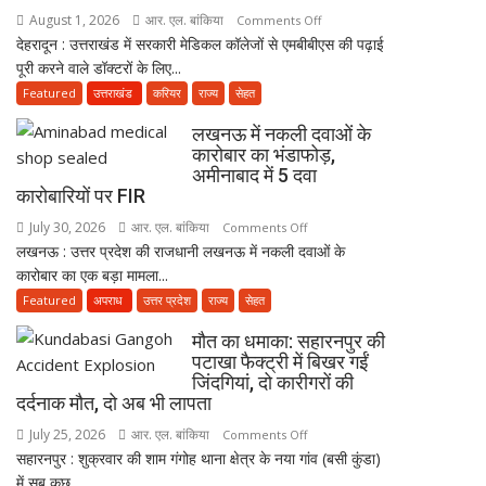
नाबालिग
August 1, 2026
आर. एल. बांकिया
on
Comments Off
होने
देहरादून : उत्तराखंड में सरकारी मेडिकल कॉलेजों से एमबीबीएस की पढ़ाई
MBBS
का
पूरी करने वाले डॉक्टरों के लिए...
के
दावा;
बाद
Featured
उत्तराखंड
करियर
राज्य
सेहत
CWC
3
लखनऊ में नकली दवाओं के
ने
साल
कारोबार का भंडाफोड़,
जारी
सरकारी
अमीनाबाद में 5 दवा
किया
सेवा
कारोबारियों पर FIR
नोटिस
जरूरी!
July 30, 2026
आर. एल. बांकिया
on
Comments Off
फिर
लखनऊ : उत्तर प्रदेश की राजधानी लखनऊ में नकली दवाओं के
लखनऊ
ही
कारोबार का एक बड़ा मामला...
में
कर
नकली
Featured
अपराध
उत्तर प्रदेश
राज्य
सेहत
सकेंगे
दवाओं
PG,
मौत का धमाका: सहारनपुर की
के
उत्तराखंड
पटाखा फैक्ट्री में बिखर गईं
कारोबार
स्वास्थ्य
जिंदगियां, दो कारीगरों की
का
दर्दनाक मौत, दो अब भी लापता
विभाग
भंडाफोड़,
ने
July 25, 2026
आर. एल. बांकिया
on
Comments Off
अमीनाबाद
तैयार
सहारनपुर : शुक्रवार की शाम गंगोह थाना क्षेत्र के नया गांव (बसी कुंडा)
मौत
में
की
में सब कुछ...
का