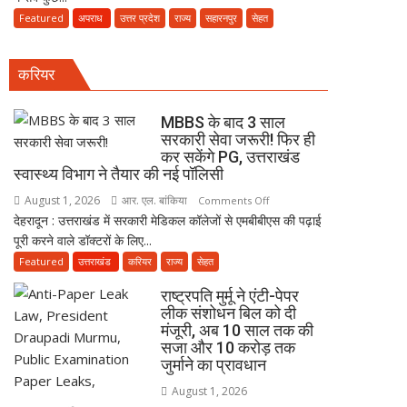
5
नई
धमाका:
Featured
अपराध
उत्तर प्रदेश
राज्य
सहारनपुर
सेहत
दवा
पॉलिसी
सहारनपुर
कारोबारियों
की
पर
करियर
पटाखा
FIR
फैक्ट्री
में
MBBS के बाद 3 साल
बिखर
सरकारी सेवा जरूरी! फिर ही
कर सकेंगे PG, उत्तराखंड
गईं
स्वास्थ्य विभाग ने तैयार की नई पॉलिसी
जिंदगियां,
दो
August 1, 2026
आर. एल. बांकिया
on
Comments Off
कारीगरों
देहरादून : उत्तराखंड में सरकारी मेडिकल कॉलेजों से एमबीबीएस की पढ़ाई
MBBS
की
पूरी करने वाले डॉक्टरों के लिए...
के
दर्दनाक
बाद
Featured
उत्तराखंड
करियर
राज्य
सेहत
मौत,
3
राष्ट्रपति मुर्मू ने एंटी-पेपर
दो
साल
लीक संशोधन बिल को दी
अब
सरकारी
मंजूरी, अब 10 साल तक की
भी
सेवा
सजा और 10 करोड़ तक
लापता
जरूरी!
जुर्माने का प्रावधान
फिर
August 1, 2026
ही