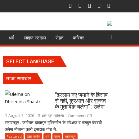
धर्म
लाइफ स्टाइल
सेहत
करियर
SELECT LANGUAGE
ताजा समाचार
”इस्लाम नए ज़माने के हिसाब
से नहीं, क़ुरआन और सुन्नत
के मुताबिक़ चलेगा” : उलेमा
August 7, 2026
आर. एल. बांकिया
on
Comments Off
सहारनपुर : जमीयत दावातुल मुस्लिमीन के संरक्षक व मशहूर देवबंदी
”इस्लाम
उलेमा मौलाना क़ारी इसहाक़ गोरा ने...
नए
ज़माने
Featured
उत्तर प्रदेश
धर्म
राज्य
सहारनपुर