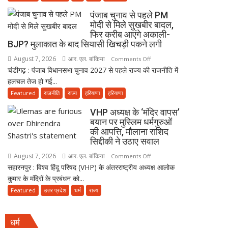
के
पंजाब चुनाव से पहले PM
हिसाब
मोदी से मिले सुखबीर बादल,
से
फिर करीब आएंगे अकाली-
नहीं,
BJP? मुलाकात के बाद सियासी खिचड़ी पकने लगी
क़ुरआन
August 7, 2026
आर. एल. बांकिया
on
Comments Off
और
चंडीगढ़ : पंजाब विधानसभा चुनाव 2027 से पहले राज्य की राजनीति में
पंजाब
सुन्नत
हलचल तेज हो गई...
चुनाव
के
से
Featured
राजनीति
राज्य
हरियाणा
हरियाणा
मुताबिक़
पहले
चलेगा”
VHP अध्यक्ष के ‘मंदिर वापस’
PM
:
बयान पर मुस्लिम धर्मगुरुओं
मोदी
उलेमा
की आपत्ति, मौलाना राशिद
से
सिद्दीकी ने उठाए सवाल
मिले
August 7, 2026
आर. एल. बांकिया
on
Comments Off
सुखबीर
सहारनपुर : विश्व हिंदू परिषद (VHP) के अंतरराष्ट्रीय अध्यक्ष आलोक
VHP
बादल,
कुमार के मंदिरों के प्रबंधन को...
अध्यक्ष
फिर
के
Featured
उत्तर प्रदेश
धर्म
राज्य
करीब
‘मंदिर
आएंगे
वापस’
अकाली-
धर्म
बयान
BJP?