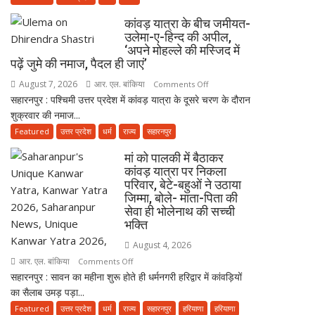
उलेमा
‘मंदिर
कांवड़ यात्रा के बीच जमीयत-
वापस’
उलेमा-ए-हिन्द की अपील,
बयान
‘अपने मोहल्ले की मस्जिद में
पर
पढ़ें जुमे की नमाज, पैदल ही जाएं’
मुस्लिम
August 7, 2026
आर. एल. बांकिया
on
Comments Off
धर्मगुरुओं
सहारनपुर : पश्चिमी उत्तर प्रदेश में कांवड़ यात्रा के दूसरे चरण के दौरान
कांवड़
की
शुक्रवार की नमाज...
यात्रा
आपत्ति,
के
Featured
उत्तर प्रदेश
धर्म
राज्य
सहारनपुर
मौलाना
बीच
राशिद
मां को पालकी में बैठाकर
जमीयत-
सिद्दीकी
कांवड़ यात्रा पर निकला
उलेमा-
ने
परिवार, बेटे-बहुओं ने उठाया
ए-
जिम्मा, बोले- माता-पिता की
उठाए
हिन्द
सेवा ही भोलेनाथ की सच्ची
सवाल
भक्ति
की
अपील,
August 4, 2026
‘अपने
आर. एल. बांकिया
on
Comments Off
मोहल्ले
सहारनपुर : सावन का महीना शुरू होते ही धर्मनगरी हरिद्वार में कांवड़ियों
मां
की
का सैलाब उमड़ पड़ा...
को
मस्जिद
पालकी
Featured
उत्तर प्रदेश
धर्म
राज्य
सहारनपुर
हरियाणा
हरियाणा