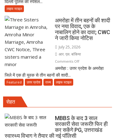
सच्ची
दिल्ली पुलिस की स्पेशल...
में
बेटियां,
भक्ति
फर्जी
चिता
लाइफ स्टाइल
दिल्ली
पर
अमरोहा में तीन बहनों की शादी
पुलिस
अकेले
पर नया विवाद, एक के
बनकर
विदा
नाबालिग होने का दावा; CWC
रेड,
हो
ने जारी किया नोटिस
₹25
गए
July 25, 2026
लाख
पिता,
आर. एल. बांकिया
रंगदारी
वृद्धाश्रम
on
Comments Off
गैंग
में
अमरोहा : उत्तर प्रदेश के अमरोहा
अमरोहा
गिरफ्तार
कपड़ा
जिले में एक ही युवक से तीन बहनों की शादी...
में
व्यापारी
तीन
Featured
उत्तर प्रदेश
राज्य
लाइफ स्टाइल
की
बहनों
मौत
की
सेहत
शादी
पर
नया
MBBS के बाद 3 साल
विवाद,
सरकारी सेवा जरूरी! फिर ही
कर सकेंगे PG, उत्तराखंड
एक
स्वास्थ्य विभाग ने तैयार की नई पॉलिसी
के