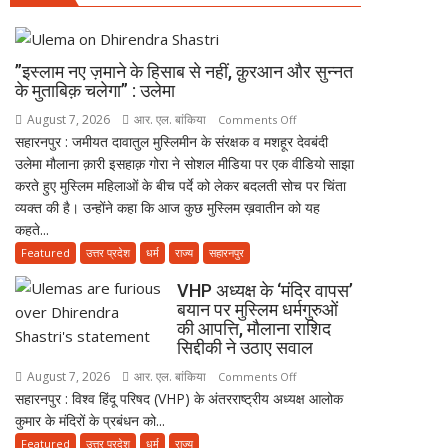
पर
मुलाकात
मुस्लिम
के
धर्मगुरुओं
बाद
”इस्लाम नए ज़माने के हिसाब से नहीं, क़ुरआन और सुन्नत
की
सियासी
के मुताबिक़ चलेगा” : उलेमा
आपत्ति,
खिचड़ी
August 7, 2026
आर. एल. बांकिया
on
Comments Off
मौलाना
पकने
सहारनपुर : जमीयत दावातुल मुस्लिमीन के संरक्षक व मशहूर देवबंदी
”इस्लाम
राशिद
लगी
उलेमा मौलाना क़ारी इसहाक़ गोरा ने सोशल मीडिया पर एक वीडियो साझा
नए
सिद्दीकी
करते हुए मुस्लिम महिलाओं के बीच पर्दे को लेकर बदलती सोच पर चिंता
ज़माने
ने
व्यक्त की है। उन्होंने कहा कि आज कुछ मुस्लिम ख़वातीन को यह
के
उठाए
कहते...
हिसाब
सवाल
से
Featured
उत्तर प्रदेश
धर्म
राज्य
सहारनपुर
नहीं,
VHP अध्यक्ष के ‘मंदिर वापस’
क़ुरआन
बयान पर मुस्लिम धर्मगुरुओं
और
की आपत्ति, मौलाना राशिद
सुन्नत
सिद्दीकी ने उठाए सवाल
के
August 7, 2026
आर. एल. बांकिया
on
Comments Off
मुताबिक़
सहारनपुर : विश्व हिंदू परिषद (VHP) के अंतरराष्ट्रीय अध्यक्ष आलोक
VHP
चलेगा”
कुमार के मंदिरों के प्रबंधन को...
अध्यक्ष
:
के
Featured
उत्तर प्रदेश
धर्म
राज्य